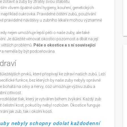
tavit a zuby by ztratily svou stabilitu.
m vlivem špatné ústní hygieny, kouření, genetických
například cukrovka. Pravidelné čištění zubů, používání
také pravidelné návštěvy u zubního lékaře mohou významně
y nejen umožňuje lepší péči o naše zuby, ale také
. Je důležité věnovat okostici pozornost a dbát na její
z větších problémů.
Péče o okostice a s ní související
y
a neměla by být podceňována.
draví
ežitějších prvků, které přispívají ke zdraví našich zubů. Leží
pecifické funkce, bez kterých by naše zuby nebyly správně
 je bohatá na cévy a nervy, což umožňuje výživu zubu a
ní citlivost.
rozkládat tlak, který je vytvářen během žvýkání. Každý zub
 čelistní kost, pokud by nebyl rozložen. Okostice funguje
ání jak zub, tak i okolní kosti.
zuby nebyly schopny odolat každodenní