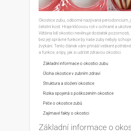
Okostice zubu, odborně nazývaná periodoncium, je
čelistní kost. Hraje klíčovou roli v ochraně a ukotv
Většina lidí okostici nevěnuje dostatek pozornosti
bez její správné funkce by naše zuby nebyly scho
žvýkání. Tento článek vám přináší veškeré potřebné 
a funkce, a tipy, jak si udržet zdravou okostici.
Základní informace o okostici zubu
Úloha okostice v zubním zdraví
Struktura a složení okostice
Rizika spojená s poškozením okostice
Péče o okostice zubů
Zajímavé fakty o okostici
Základní informace o okos