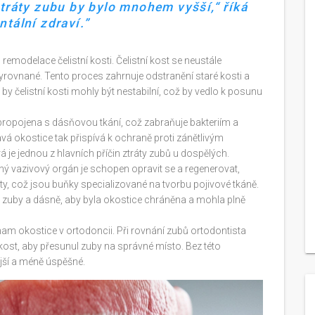
ztráty zubu by bylo mnohem vyšší,“ říká
ntální zdraví.
 remodelace čelistní kosti. Čelistní kost se neustále
yrovnané. Tento proces zahrnuje odstranění staré kosti a
 by čelistní kosti mohly být nestabilní, což by vedlo k posunu
ropojena s dásňovou tkání, což zabraňuje bakteriím a
á okostice tak přispívá k ochraně proti zánětlivým
 je jednou z hlavních příčin ztráty zubů u dospělých.
ilný vazivový orgán je schopen opravit se a regenerovat,
sty, což jsou buňky specializované na tvorbu pojivové tkáně.
o zuby a dásně, aby byla okostice chráněna a mohla plně
am okostice v ortodoncii. Při rovnání zubů ortodontista
kost, aby přesunul zuby na správné místo. Bez této
ší a méně úspěšné.