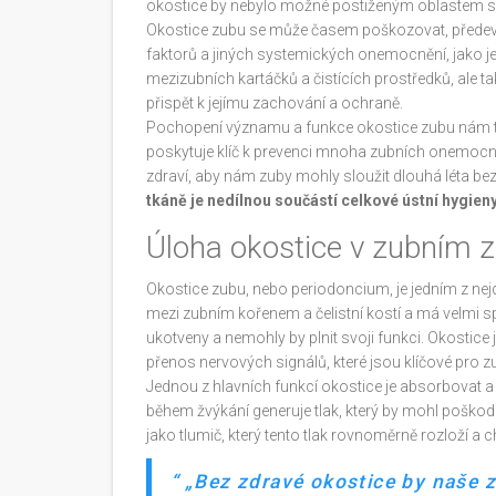
okostice by nebylo možné postiženým oblastem se zo
Okostice zubu se může časem poškozovat, předevší
faktorů a jiných systemických onemocnění, jako je 
mezizubních kartáčků a čistících prostředků, ale 
přispět k jejímu zachování a ochraně.
Pochopení významu a funkce okostice zubu nám ted
poskytuje klíč k prevenci mnoha zubních onemocnění
zdraví, aby nám zuby mohly sloužit dlouhá léta be
tkáně je nedílnou součástí celkové ústní hygien
Úloha okostice v zubním z
Okostice zubu, nebo periodoncium, je jedním z nejdůl
mezi zubním kořenem a čelistní kostí a má velmi s
ukotveny a nemohly by plnit svoji funkci. Okostice
přenos nervových signálů, které jsou klíčové pro zub
Jednou z hlavních funkcí okostice je absorbovat a 
během žvýkání generuje tlak, který by mohl poškodit
jako tlumič, který tento tlak rovnoměrně rozloží a chr
„Bez zdravé okostice by naše 