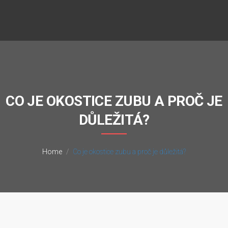
CO JE OKOSTICE ZUBU A PROČ JE
DŮLEŽITÁ?
Home
Co je okostice zubu a proč je důležitá?