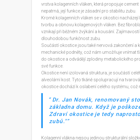
vrstva kolagenních vláken, která propojuje cement k
nepatrná, její funkce je zásadní pro stabilitu zubu.
Kromě kolagenních vláken se v okostici nacházejí
tvorbu a obnovu kolagenových vláken. Bez fibrobl
vznikají při běžném žvýkání a kousání. Zajímavostí 
dlouhodobou funkčnost zubu.
Součástí okostice jsou také nervová zakončení a kr
mechanické podněty, což nám umožňuje vnímat tlak a
do okostice a odvádějí zplodiny metabolického pr
své funkce.
Okostice není izolovaná struktura; je součástí cel
alveolární kost. Tyto tkáně spolupracují na tvarová
okostice dochází k oslabení celého systému, což m
Dr. Jan Novák, renomovaný stom
základna domu. Když je poškoze
Zdraví okostice je tedy naprost
zubů."
Kolagenní vlákna nejsou jedinou strukturální složk