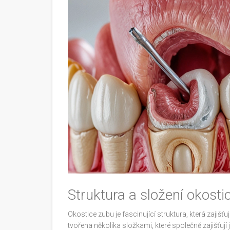
Struktura a složení okosti
Okostice zubu je fascinující struktura, která zajišťuj
tvořena několika složkami, které společně zajišťují 