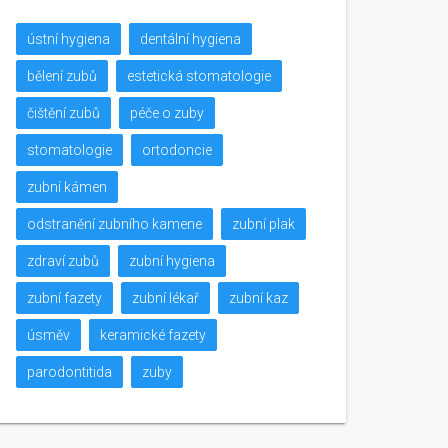
ústní hygiena
dentální hygiena
bělení zubů
estetická stomatologie
čištění zubů
péče o zuby
stomatologie
ortodoncie
zubní kámen
odstranění zubního kamene
zubní plak
zdraví zubů
zubní hygiena
zubní fazety
zubní lékař
zubní kaz
úsměv
keramické fazety
parodontitida
zuby