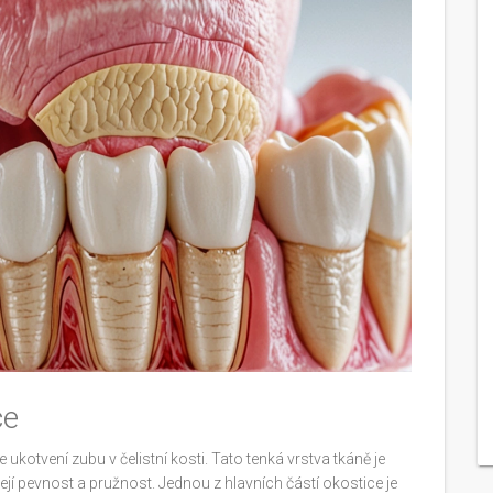
ce
e ukotvení zubu v čelistní kosti. Tato tenká vrstva tkáně je
její pevnost a pružnost. Jednou z hlavních částí okostice je