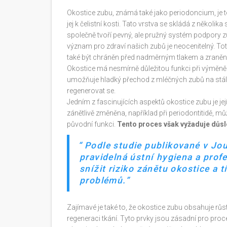
Okostice zubu, známá také jako periodoncium, je te
jej k čelistní kosti. Tato vrstva se skládá z několik
společně tvoří pevný, ale pružný systém podpory zu
význam pro zdraví našich zubů je neocenitelný. To
také být chráněn před nadměrným tlakem a zraněn
Okostice má nesmírně důležitou funkci při výmě
umožňuje hladký přechod z mléčných zubů na stálé
regenerovat se.
Jedním z fascinujících aspektů okostice zubu je j
zánětlivě změněna, například při periodontitidě, m
původní funkci.
Tento proces však vyžaduje důsl
Podle studie publikované v Jou
pravidelná ústní hygiena a pro
snížit riziko zánětu okostice a 
problémů.
Zajímavé je také to, že okostice zubu obsahuje růs
regeneraci tkání. Tyto prvky jsou zásadní pro pro