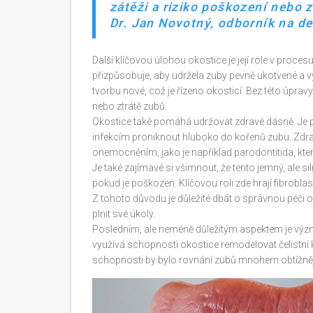
zátěži a riziko poškození nebo 
Dr. Jan Novotný, odborník na de
Další klíčovou úlohou okostice je její role v procesu
přizpůsobuje, aby udržela zuby pevně ukotvené a v
tvorbu nové, což je řízeno okosticí. Bez této úpravy
nebo ztrátě zubů.
Okostice také pomáhá udržovat zdravé dásně. Je p
infekcím proniknout hluboko do kořenů zubu. Zdrav
onemocněním, jako je například parodontitida, která
Je také zajímavé si všimnout, že tento jemný, ale s
pokud je poškozen. Klíčovou roli zde hrají fibrobla
Z tohoto důvodu je důležité dbát o správnou péči 
plnit své úkoly.
Posledním, ale neméně důležitým aspektem je význ
využívá schopnosti okostice remodelovat čelistní 
schopnosti by bylo rovnání zubů mnohem obtížněj