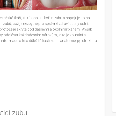
 měkká tkáň, která obaluje kořen zubu a napojuje ho na
ení zubů, což je nezbytné pro správné zdraví dutiny ústní.
, protože je skrytá pod dásněmi a okolními tkáněmi. Avšak
pny odolávat každodenním nárokům, jako je kousání a
informace o této důležité části zubní anatomie, její strukturu
tici zubu