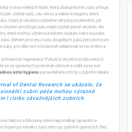
nká vrstva měkkých tkání, která obaluje kořen zubu a fixuje
a složek, včetně vazů, cév, nervů a vláken kolagenu, které
bu. I když je okostice částečně skrytá pod dásněmi, její
to složení umožňuje zubu nejen zůstat pevně ukotven, ale
ími, které mohou vzniknout během žvýkání nebo kousání.
ně zubů. Během procesu růstu dospělých zubů periodoncium
 zuby, a to díky své schopnosti adaptovat se na změny a
ejí schopnost regenerace. Pokud je okostice poškozena či
ůže se za správných podmínek obnovit a vrátit se ke své
ednou ústní hygienu
a pravidelné kontroly u zubního lékaře.
rnal of Dental Research se ukázalo, že
fesionální zubní péče mohou výrazně
tím i riziko závažnějších zubních
tové faktory a bílkoviny, které napomáhají opravám a
ces hojení po extrakci zubů nebo po zubních operacích. Bez