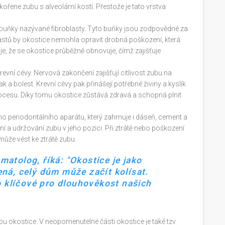
ořene zubu s alveolární kostí. Přestože je tato vrstva
 buňky nazývané fibroblasty. Tyto buňky jsou zodpovědné za
astů by okostice nemohla opravit drobná poškození, která
je, že se okostice průběžně obnovuje, čímž zajišťuje
evní cévy. Nervová zakončení zajišťují citlivost zubu na
 bolest. Krevní cévy pak přinášejí potřebné živiny a kyslík
ocesu. Díky tomu okostice zůstává zdravá a schopná plnit
ého periodontálního aparátu, který zahrnuje i dáseň, cement a
ní a udržování zubu v jeho pozici. Při ztrátě nebo poškození
ůže vést ke ztrátě zubu.
atolog, říká: "Okostice je jako
ná, celý dům může začít kolísat.
o klíčové pro dlouhověkost našich
ou okostice. V neopomenutelné části okostice je také tzv.