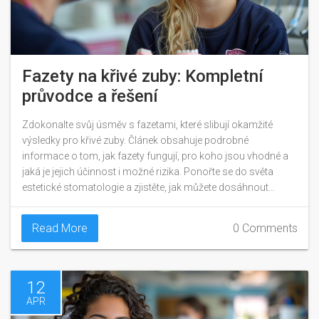
Fazety na křivé zuby: Kompletní
průvodce a řešení
Zdokonalte svůj úsměv s fazetami, které slibují okamžité
výsledky pro křivé zuby. Článek obsahuje podrobné
informace o tom, jak fazety fungují, pro koho jsou vhodné a
jaká je jejich účinnost i možné rizika. Ponořte se do světa
estetické stomatologie a zjistěte, jak můžete dosáhnout
dokonalého úsměvu prostřednictvím fazet, bez zdlouhavých
a bolestivých procedur.
Read More
0 Comments
12
APR