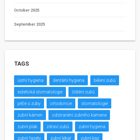
October 2025
September 2025
TAGS
ústní hygiena
dentální hygiena
bělení zubů
estetická stomatologie
čištění zubů
péče o zuby
ortodoncie
stomatologie
zubní kámen
odstranění zubního kamene
zubní plak
zdraví zubů
zubní hygiena
zubní fazety
zubní lékař
zubní kaz