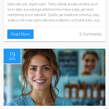
jídla nebo pití, nejste sami. Tento článek prozkoumává, proč
se to děje, a poskytuje užitečné informace a tipy, jak tento
nepříjemný pocit zabránit. Zjistíte, jak sladkosti ovlivňují zuby
a jakou roli hraje zubní sklovina a dásně v ochraně zubů, a jak
správná ústní hygiena a strava může pomoci.
Read More
0 Comments
19
APR