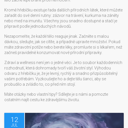
tělo začne lépe bránit proti nemocem.
Kromě hřebíčku existuje řada dalších přírodních látek, které můžete
zařadit do své denní rutiny: zázvor na trávení, kurkuma na záněty
nebo med na imunitu. Všechny jsou snadno dostupné a stačí je
připravit podle jednoduchých návodů.
Nezapomeňte, že každé tělo reaguje jinak. Začněte s malou
dávkou, sledujte, jak se cítíte, a případně upravte množství. Pokud
máte zdravotní potíže nebo berete léky, promluvte si s lékařem, než
začneš pravidelně konzumovat nové přírodní přípravky.
Zdraví a wellness není jen o jedné věci. Je to soubor každodenních
rozhodnutí, která dohromady tvoří váš životní styl. Výhodou
odvaru z hřebíčku je, že je levný, rychlý a snadno přizpůsobitelný
vašim potřebám. Vyzkoušejte ho a dejte tělu šanci, aby se
probudilo a zvládlo to, co před ním stojí.
Máte otázky nebo vlastní tipy? Sdílejte je s námi a pomozte
ostatním najít cestu ke zdravějšímu životu.
12
JUL