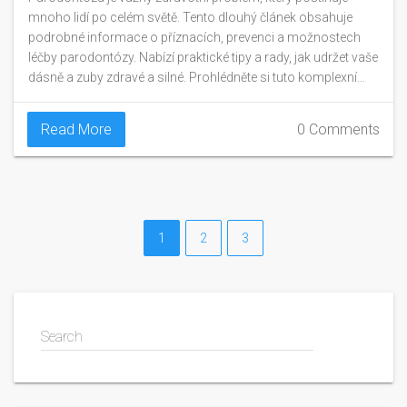
mnoho lidí po celém světě. Tento dlouhý článek obsahuje
podrobné informace o příznacích, prevenci a možnostech
léčby parodontózy. Nabízí praktické tipy a rady, jak udržet vaše
dásně a zuby zdravé a silné. Prohlédněte si tuto komplexní
příručku a zjistěte, jak se můžete chránit před parodontózou
nebo jak ji efektivně léčit, pokud již máte.
Read More
0 Comments
1
2
3
Search