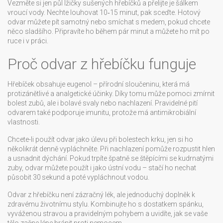
Vezměte si jen půl lžičky sušených hřebíčků a přelijte je šálkem
vroucí vody. Nechte louhovat 10‑15 minut, pak sceďte. Hotový
odvar můžete pít samotný nebo smíchat s medem, pokud chcete
něco sladšího. Připravíte ho během pár minut a můžete ho mít po
ruce i v práci.
Proč odvar z hřebíčku funguje
Hřebíček obsahuje eugenol – přírodní sloučeninu, která má
protizánětlivé a analgetické účinky. Díky tomu může pomoci zmírnit
bolest zubů, ale i bolavé svaly nebo nachlazení. Pravidelné pití
odvarem také podporuje imunitu, protože má antimikrobiální
vlastnosti.
Chcete-li použít odvar jako úlevu při bolestech krku, jen si ho
několikrát denně vypláchněte. Při nachlazení pomůže rozpustit hlen
a usnadnit dýchání. Pokud trpíte špatně se štěpícími se kudrnatými
zuby, odvar můžete použít i jako ústní vodu – stačí ho nechat
působit 30 sekund a poté vypláchnout vodou.
Odvar z hřebíčku není zázračný lék, ale jednoduchý doplněk k
zdravému životnímu stylu. Kombinujte ho s dostatkem spánku,
vyváženou stravou a pravidelným pohybem a uvidíte, jak se vaše