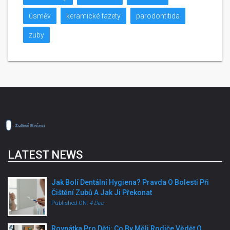
úsměv
keramické fazety
parodontitida
zuby
LATEST NEWS
Jak Bolí Dentální Hygiena? Pravda O Bolesti Při
Čištění Zubů A Jak Ji Překonat
Published ON:
4 Dec
Rovnátka Pro Děti: Co By Měli Rodiče Vědět O