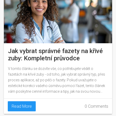
Jak vybrat správné fazety na křivé
zuby: Kompletní průvodce
V tomto článku se dozvíte vše, co potřebujete vědět o
fazetách na křivé zuby - od toho, jak vybrat správný typ, přes
proces aplikace, až po péči o fazety. Pokud uvažujete o
estetické korekci vašeho úsměvu pomocí fazet, tento článek
vám poskytne cenné informace a tipy, jak na svou novou
cestu správně vykročit. Zabýváme se také potenciálními riziky
a výhodami různých typů fazet, aby váš výběr byl co
Read More
0 Comments
nejinformovanější.