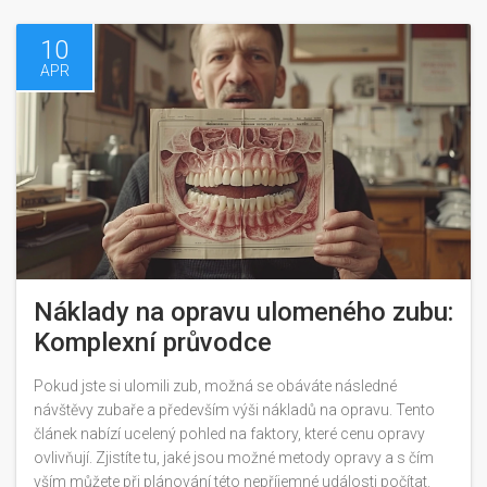
10
APR
Náklady na opravu ulomeného zubu:
Komplexní průvodce
Pokud jste si ulomili zub, možná se obáváte následné
návštěvy zubaře a především výši nákladů na opravu. Tento
článek nabízí ucelený pohled na faktory, které cenu opravy
ovlivňují. Zjistíte tu, jaké jsou možné metody opravy a s čím
vším můžete při plánování této nepříjemné události počítat.