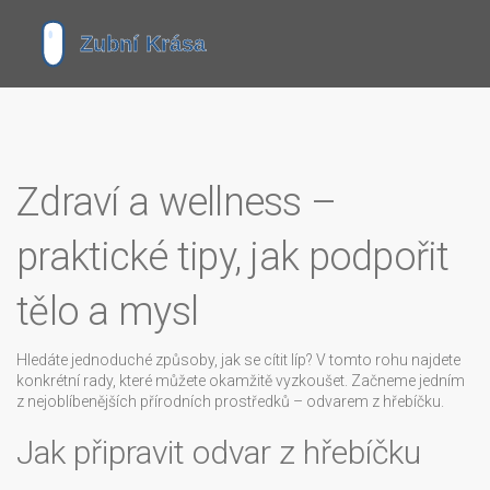
Zdraví a wellness –
praktické tipy, jak podpořit
tělo a mysl
Hledáte jednoduché způsoby, jak se cítit líp? V tomto rohu najdete
konkrétní rady, které můžete okamžitě vyzkoušet. Začneme jedním
z nejoblíbenějších přírodních prostředků – odvarem z hřebíčku.
Jak připravit odvar z hřebíčku