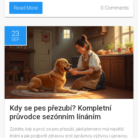
Read More
0 Comments
23
SEP
Kdy se pes přezubí? Kompletní
průvodce sezónním línáním
Zjistěte, kdy a proč se pes přezubí, jaké plemeno má největší
línání a jak podpořit zdravou srst správnou výživou i úpravou.