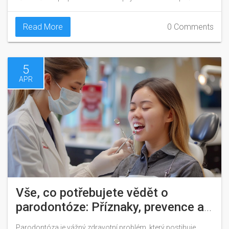
Read More
0 Comments
5
APR
Vše, co potřebujete vědět o
parodontóze: Příznaky, prevence a
léčba
Parodontóza je vážný zdravotní problém, který postihuje