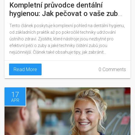
Kompletní průvodce dentální
hygienou: Jak pečovat o vaše zuby
efektivně
Tento článek poskytuje komplexní pohled na dentální hygienu,
od základních praktik až po pokročilé techniky udržování
ústního zdraví. Zjistěte, které nástroje jsou nezbytné pro
efektivní péči o zuby a jaké techniky čištění zubů jsou
nejúčinnější. Článek také obsahuje tipy, jak zabránit
problémům s ústní dutinou, a vysvětluje, proč je pravidelná
návštěva u zubního hygienisty tak důležitá.
Read More
0 Comments
17
APR