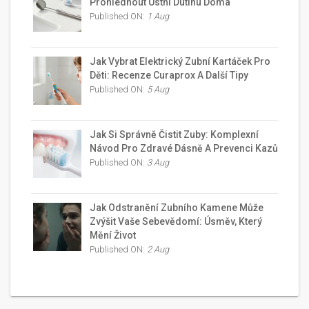
Prohlédnout Ústní Dutinu Doma
Published ON:
1 Aug
Jak Vybrat Elektrický Zubní Kartáček Pro
Děti: Recenze Curaprox A Další Tipy
Published ON:
5 Aug
Jak Si Správně Čistit Zuby: Komplexní
Návod Pro Zdravé Dásně A Prevenci Kazů
Published ON:
3 Aug
Jak Odstranění Zubního Kamene Může
Zvýšit Vaše Sebevědomí: Úsměv, Který
Mění Život
Published ON:
2 Aug