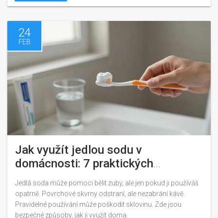
24
FEB
Jak využít jedlou sodu v
domácnosti: 7 praktických
způsobů, včetně bělení zubů
Jedlá soda může pomoci bělit zuby, ale jen pokud ji používáš
opatrně. Povrchové skvrny odstraní, ale nezabrání kávě.
Pravidelné používání může poškodit sklovinu. Zde jsou
bezpečné způsoby, jak ji využít doma.