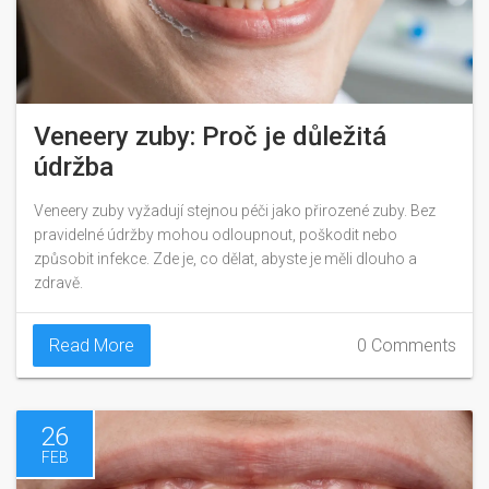
Veneery zuby: Proč je důležitá
údržba
Veneery zuby vyžadují stejnou péči jako přirozené zuby. Bez
pravidelné údržby mohou odloupnout, poškodit nebo
způsobit infekce. Zde je, co dělat, abyste je měli dlouho a
zdravě.
Read More
0 Comments
26
FEB