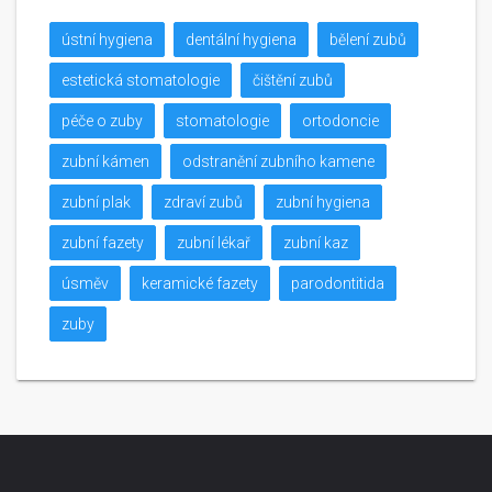
ústní hygiena
dentální hygiena
bělení zubů
estetická stomatologie
čištění zubů
péče o zuby
stomatologie
ortodoncie
zubní kámen
odstranění zubního kamene
zubní plak
zdraví zubů
zubní hygiena
zubní fazety
zubní lékař
zubní kaz
úsměv
keramické fazety
parodontitida
zuby