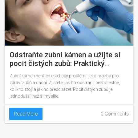
Odstraňte zubní kámen a užijte si
pocit čistých zubů: Praktický
průvodce bez bolesti a návštěvy
Zubní kámen není jen estetický problém - je to hrozba pro
zubaře
zdraví zubů a dásní. Zjistěte, jak ho odstranit bezbolestně,
kolik to stojí a jak ho předcházet. Pocit čistých zubů je
jednodušší, než si myslíte.
Read More
0 Comments