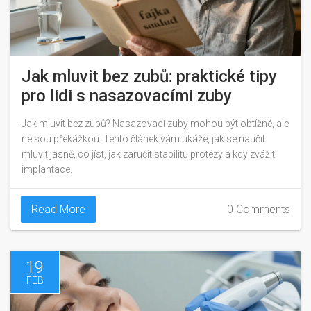
Jak mluvit bez zubů: praktické tipy
pro lidi s nasazovacími zuby
Jak mluvit bez zubů? Nasazovací zuby mohou být obtížné, ale
nejsou překážkou. Tento článek vám ukáže, jak se naučit
mluvit jasně, co jíst, jak zaručit stabilitu protézy a kdy zvážit
implantace.
Read More
0 Comments
19
FEB