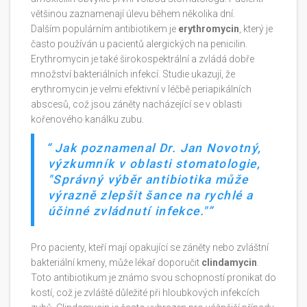
většinou zaznamenají úlevu během několika dní.
Dalším populárním antibiotikem je
erythromycin
, který je
často používán u pacientů alergických na penicilin.
Erythromycin je také širokospektrální a zvládá dobře
množství bakteriálních infekcí. Studie ukazují, že
erythromycin je velmi efektivní v léčbě periapikálních
abscesů, což jsou záněty nacházející se v oblasti
kořenového kanálku zubu.
Jak poznamenal Dr. Jan Novotný,
výzkumník v oblasti stomatologie,
"Správný výběr antibiotika může
výrazně zlepšit šance na rychlé a
účinné zvládnutí infekce."
Pro pacienty, kteří mají opakující se záněty nebo zvláštní
bakteriální kmeny, může lékař doporučit
clindamycin
.
Toto antibiotikum je známo svou schopností pronikat do
kostí, což je zvláště důležité při hloubkových infekcích