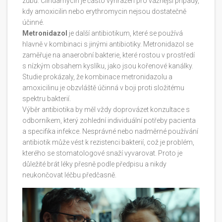
zubů. Clindamycin je často vyhrazen pro vážnější případy,
kdy amoxicilin nebo erythromycin nejsou dostatečně
účinné.
Metronidazol
je další antibiotikum, které se používá
hlavně v kombinaci s jinými antibiotiky. Metronidazol se
zaměřuje na anaerobní bakterie, které rostou v prostředí
s nízkým obsahem kyslíku, jako jsou kořenové kanálky.
Studie prokázaly, že kombinace metronidazolu a
amoxicilinu je obzvláště účinná v boji proti složitému
spektru bakterií.
Výběr antibiotika by měl vždy doprovázet konzultace s
odborníkem, který zohlední individuální potřeby pacienta
a specifika infekce. Nesprávné nebo nadměrné používání
antibiotik může vést k rezistenci bakterií, což je problém,
kterého se stomatologové snaží vyvarovat. Proto je
důležité brát léky přesně podle předpisu a nikdy
neukončovat léčbu předčasně.