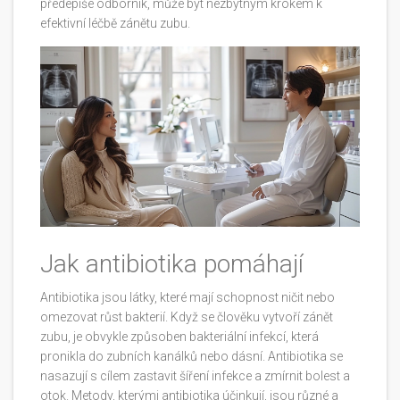
předepíše odborník, může být nezbytným krokem k
efektivní léčbě zánětu zubu.
Jak antibiotika pomáhají
Antibiotika jsou látky, které mají schopnost ničit nebo
omezovat růst bakterií. Když se člověku vytvoří zánět
zubu, je obvykle způsoben bakteriální infekcí, která
pronikla do zubních kanálků nebo dásní. Antibiotika se
nasazují s cílem zastavit šíření infekce a zmírnit bolest a
otok. Metody, kterými antibiotika účinkují, jsou různé a