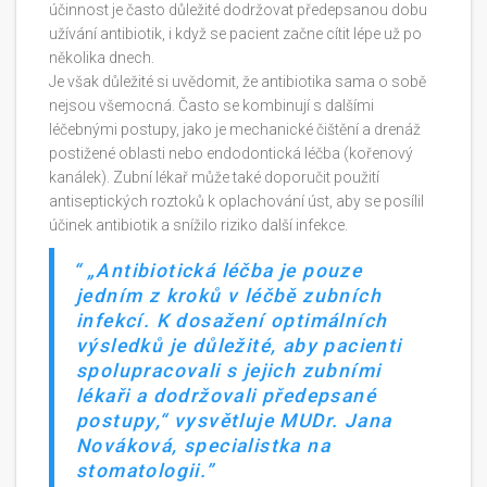
účinnost je často důležité dodržovat předepsanou dobu
užívání antibiotik, i když se pacient začne cítit lépe už po
několika dnech.
Je však důležité si uvědomit, že antibiotika sama o sobě
nejsou všemocná. Často se kombinují s dalšími
léčebnými postupy, jako je mechanické čištění a drenáž
postižené oblasti nebo endodontická léčba (kořenový
kanálek). Zubní lékař může také doporučit použití
antiseptických roztoků k oplachování úst, aby se posílil
účinek antibiotik a snížilo riziko další infekce.
„Antibiotická léčba je pouze
jedním z kroků v léčbě zubních
infekcí. K dosažení optimálních
výsledků je důležité, aby pacienti
spolupracovali s jejich zubními
lékaři a dodržovali předepsané
postupy,“ vysvětluje MUDr. Jana
Nováková, specialistka na
stomatologii.