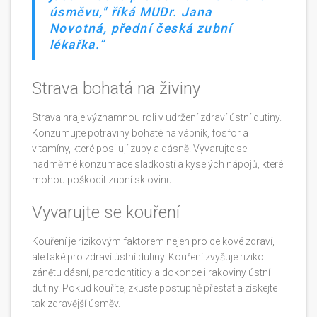
úsměvu," říká MUDr. Jana
Novotná, přední česká zubní
lékařka.
Strava bohatá na živiny
Strava hraje významnou roli v udržení zdraví ústní dutiny.
Konzumujte potraviny bohaté na vápník, fosfor a
vitamíny, které posilují zuby a dásně. Vyvarujte se
nadměrné konzumace sladkostí a kyselých nápojů, které
mohou poškodit zubní sklovinu.
Vyvarujte se kouření
Kouření je rizikovým faktorem nejen pro celkové zdraví,
ale také pro zdraví ústní dutiny. Kouření zvyšuje riziko
zánětu dásní, parodontitidy a dokonce i rakoviny ústní
dutiny. Pokud kouříte, zkuste postupně přestat a získejte
tak zdravější úsměv.