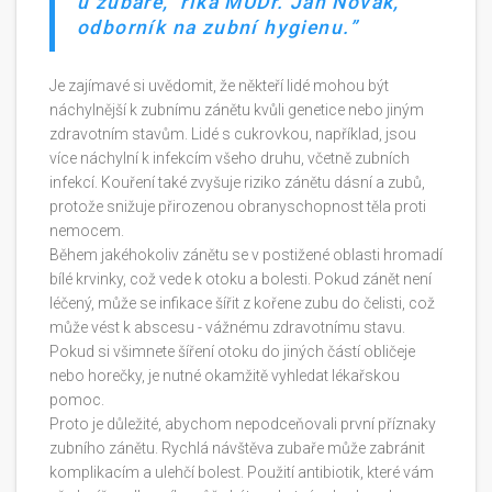
u zubaře," říká MUDr. Jan Novák,
odborník na zubní hygienu.
Je zajímavé si uvědomit, že někteří lidé mohou být
náchylnější k zubnímu zánětu kvůli genetice nebo jiným
zdravotním stavům. Lidé s cukrovkou, například, jsou
více náchylní k infekcím všeho druhu, včetně zubních
infekcí. Kouření také zvyšuje riziko zánětu dásní a zubů,
protože snižuje přirozenou obranyschopnost těla proti
nemocem.
Během jakéhokoliv zánětu se v postižené oblasti hromadí
bílé krvinky, což vede k otoku a bolesti. Pokud zánět není
léčený, může se infikace šířit z kořene zubu do čelisti, což
může vést k abscesu - vážnému zdravotnímu stavu.
Pokud si všimnete šíření otoku do jiných částí obličeje
nebo horečky, je nutné okamžitě vyhledat lékařskou
pomoc.
Proto je důležité, abychom nepodceňovali první příznaky
zubního zánětu. Rychlá návštěva zubaře může zabránit
komplikacím a ulehčí bolest. Použití antibiotik, které vám