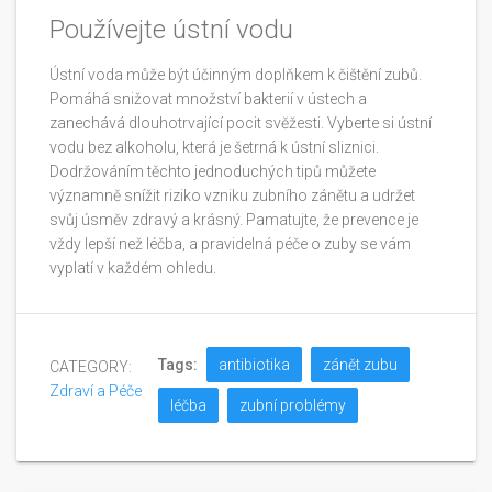
Používejte ústní vodu
Ústní voda může být účinným doplňkem k čištění zubů.
Pomáhá snižovat množství bakterií v ústech a
zanechává dlouhotrvající pocit svěžesti. Vyberte si ústní
vodu bez alkoholu, která je šetrná k ústní sliznici.
Dodržováním těchto jednoduchých tipů můžete
významně snížit riziko vzniku zubního zánětu a udržet
svůj úsměv zdravý a krásný. Pamatujte, že prevence je
vždy lepší než léčba, a pravidelná péče o zuby se vám
vyplatí v každém ohledu.
Tags:
antibiotika
zánět zubu
CATEGORY:
Zdraví a Péče
léčba
zubní problémy