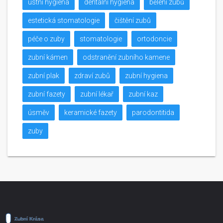
ústní hygiena
dentální hygiena
bělení zubů
estetická stomatologie
čištění zubů
péče o zuby
stomatologie
ortodoncie
zubní kámen
odstranění zubního kamene
zubní plak
zdraví zubů
zubní hygiena
zubní fazety
zubní lékař
zubní kaz
úsměv
keramické fazety
parodontitida
zuby