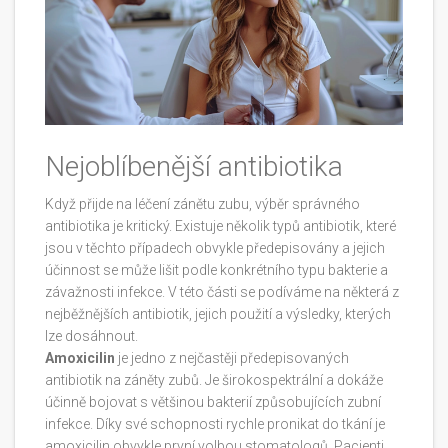
Nejoblíbenější antibiotika
Když přijde na léčení zánětu zubu, výběr správného
antibiotika je kritický. Existuje několik typů antibiotik, které
jsou v těchto případech obvykle předepisovány a jejich
účinnost se může lišit podle konkrétního typu bakterie a
závažnosti infekce. V této části se podíváme na některá z
nejběžnějších antibiotik, jejich použití a výsledky, kterých
lze dosáhnout.
Amoxicilin
je jedno z nejčastěji předepisovaných
antibiotik na záněty zubů. Je širokospektrální a dokáže
účinně bojovat s většinou bakterií způsobujících zubní
infekce. Díky své schopnosti rychle pronikat do tkání je
amoxicilin obvykle první volbou stomatologů. Pacienti