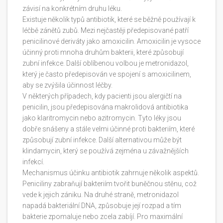
závisí na konkrétním druhu léku.
Existuje několik typů antibiotik, které se běžně používají k
léčbě zánětů zubů. Mezi nejčastěji předepisované patří
penicilinové deriváty jako amoxicilin. Amoxicilin je vysoce
účinný proti mnoha druhům bakterii, které způsobují
zubní infekce. Další oblíbenou volbou je metronidazol,
který je často předepisován ve spojení s amoxicilinem,
aby se zvýšila účinnost léčby.
V některých případech, kdy pacienti jsou alergičtí na
penicilin, jsou předepisována makrolidová antibiotika
jako klaritromycin nebo azitromycin. Tyto léky jsou
dobře snášeny a stále velmi účinné proti bakteriím, které
způsobují zubní infekce. Další alternativou může být
klindamycin, který se používá zejména u závažnějších
infekcí.
Mechanismus účinku antibiotik zahrnuje několik aspektů.
Peniciliny zabraňují bakteriím tvořit buněčnou stěnu, což
vede k jejich zániku. Na druhé straně, metronidazol
napadá bakteriální DNA, způsobuje její rozpad a tím
bakterie zpomaluje nebo zcela zabíjí. Pro maximální