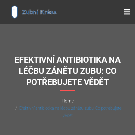
EFEKTIVNÍ ANTIBIOTIKA NA
LÉČBU ZÁNĚTU ZUBU: CO
POTŘEBUJETE VĚDĚT
Home
Efektivní antibiotika na léčbu zánětu zubu: Co potřebujete
vědět