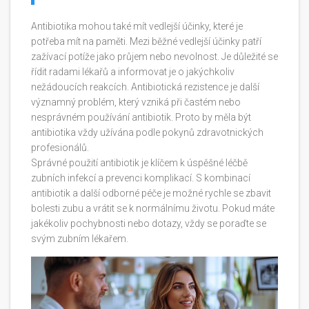
Antibiotika mohou také mít vedlejší účinky, které je
potřeba mít na paměti. Mezi běžné vedlejší účinky patří
zažívací potíže jako průjem nebo nevolnost. Je důležité se
řídit radami lékařů a informovat je o jakýchkoliv
nežádoucích reakcích. Antibiotická rezistence je další
významný problém, který vzniká při častém nebo
nesprávném používání antibiotik. Proto by měla být
antibiotika vždy užívána podle pokynů zdravotnických
profesionálů.
Správné použití antibiotik je klíčem k úspěšné léčbě
zubních infekcí a prevenci komplikací. S kombinací
antibiotik a další odborné péče je možné rychle se zbavit
bolesti zubu a vrátit se k normálnímu životu. Pokud máte
jakékoliv pochybnosti nebo dotazy, vždy se poraďte se
svým zubním lékařem.