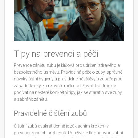
Tipy na prevenci a péči
Prevence zánětu zubu je klíčová pro udržení zdravého a
bezbolestného úsměvu. Pravidelná péče o zuby, správné
návyky ústní hygieny a pravidelné návštěvy u zubaře jsou
zásadní kroky, které byste měli dodržovat. Pojďme se
podívat na některé konkrétní tipy, jak se starat o své zuby
a zabránit zánětu.
Pravidelné čištění zubů
Čištění zubů dvakrát denně je základním krokem v
prevenci zubních problémů. Používejte fluoridovou zubní