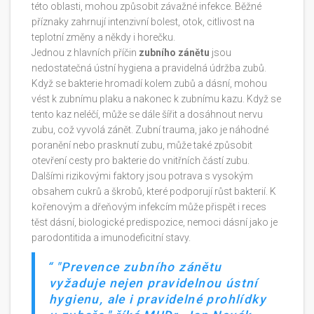
této oblasti, mohou způsobit závažné infekce. Běžné
příznaky zahrnují intenzivní bolest, otok, citlivost na
teplotní změny a někdy i horečku.
Jednou z hlavních příčin
zubního zánětu
jsou
nedostatečná ústní hygiena a pravidelná údržba zubů.
Když se bakterie hromadí kolem zubů a dásní, mohou
vést k zubnímu plaku a nakonec k zubnímu kazu. Když se
tento kaz neléčí, může se dále šířit a dosáhnout nervu
zubu, což vyvolá zánět. Zubní trauma, jako je náhodné
poranění nebo prasknutí zubu, může také způsobit
otevření cesty pro bakterie do vnitřních částí zubu.
Dalšími rizikovými faktory jsou potrava s vysokým
obsahem cukrů a škrobů, které podporují růst bakterií. K
kořenovým a dřeňovým infekcím může přispět i reces
těst dásní, biologické predispozice, nemoci dásní jako je
parodontitida a imunodeficitní stavy.
"Prevence zubního zánětu
vyžaduje nejen pravidelnou ústní
hygienu, ale i pravidelné prohlídky