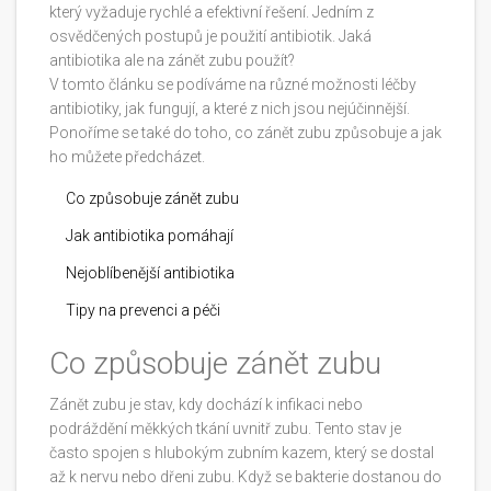
který vyžaduje rychlé a efektivní řešení. Jedním z
osvědčených postupů je použití antibiotik. Jaká
antibiotika ale na zánět zubu použít?
V tomto článku se podíváme na různé možnosti léčby
antibiotiky, jak fungují, a které z nich jsou nejúčinnější.
Ponoříme se také do toho, co zánět zubu způsobuje a jak
ho můžete předcházet.
Co způsobuje zánět zubu
Jak antibiotika pomáhají
Nejoblíbenější antibiotika
Tipy na prevenci a péči
Co způsobuje zánět zubu
Zánět zubu je stav, kdy dochází k infikaci nebo
podráždění měkkých tkání uvnitř zubu. Tento stav je
často spojen s hlubokým zubním kazem, který se dostal
až k nervu nebo dřeni zubu. Když se bakterie dostanou do