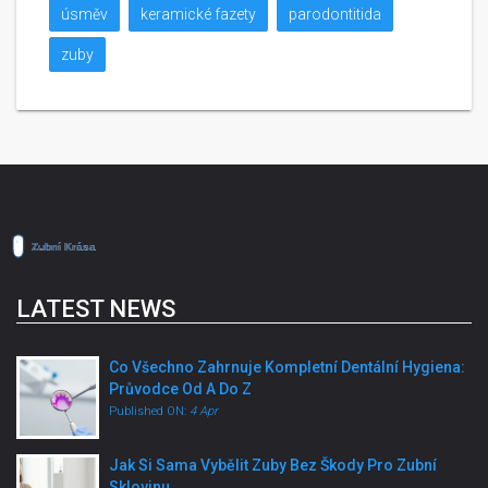
úsměv
keramické fazety
parodontitida
zuby
LATEST NEWS
Co Všechno Zahrnuje Kompletní Dentální Hygiena:
Průvodce Od A Do Z
Published ON:
4 Apr
Jak Si Sama Vybělit Zuby Bez Škody Pro Zubní
Sklovinu