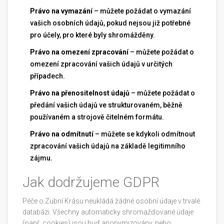
Právo na vymazání
– můžete požádat o vymazání
vašich osobních údajů, pokud nejsou již potřebné
pro účely, pro které byly shromážděny.
Právo na omezení zpracování
– můžete požádat o
omezení zpracování vašich údajů v určitých
případech.
Právo na přenositelnost údajů
– můžete požádat o
předání vašich údajů ve strukturovaném, běžně
používaném a strojově čitelném formátu.
Právo na odmítnutí
– můžete se kdykoli odmítnout
zpracování vašich údajů na základě legitimního
zájmu.
Jak dodržujeme GDPR
Péče o Zubní Krásu neukládá žádné osobní údaje v trvalé
databázi. Všechny automaticky shromažďované údaje
(např. cookies) jsou buď anonymizovány, nebo