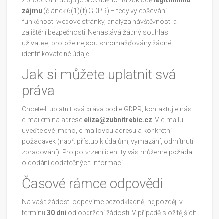
Zpracování údajů je prováděno na základě
legitimního
zájmu
(článek 6(1)(f) GDPR) – tedy vylepšování
funkčnosti webové stránky, analýza návštěvnosti a
zajištění bezpečnosti. Nenastává žádný souhlas
uživatele, protože nejsou shromažďovány žádné
identifikovatelné údaje.
Jak si můžete uplatnit svá
práva
Chcete-li uplatnit svá práva podle GDPR, kontaktujte nás
e-mailem na adrese
eliza@zubnitrebic.cz
. V e-mailu
uveďte své jméno, e-mailovou adresu a konkrétní
požadavek (např. přístup k údajům, vymazání, odmítnutí
zpracování). Pro potvrzení identity vás můžeme požádat
o dodání dodatečných informací.
Časové rámce odpovědi
Na vaše žádosti odpovíme bezodkladně, nejpozději v
termínu
30 dní
od obdržení žádosti. V případě složitějších