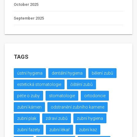
October 2025
September 2025
TAGS
ústní hygiena
dentální hygiena
bělení zubů
estetická stomatologie
čištění zubů
péče o zuby
stomatologie
ortodoncie
zubní kámen
odstranění zubního kamene
zubní plak
zdraví zubů
zubní hygiena
zubní fazety
zubní lékař
zubní kaz