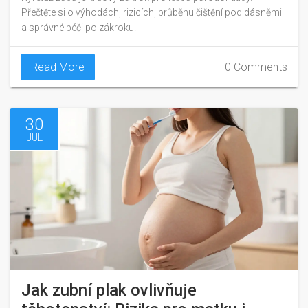
Přečtěte si o výhodách, rizicích, průběhu čištění pod dásněmi
a správné péči po zákroku.
Read More
0 Comments
30
JUL
Jak zubní plak ovlivňuje