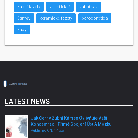
zubní fazety
zubní lékař
zubní kaz
úsměv
keramické fazety
parodontitida
zuby
LATEST NEWS
Jak Černý Zubní Kámen Ovlivňuje Vaši
Koncentraci: Přímé Spojení Úst A Mozku
Published ON:
17 Jun