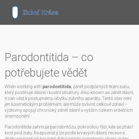
Parodontitida – co
potřebujete vědět
When working with
parodontitida
,
zánět podpůrných tkání zubu,
který postihuje dásně i kostní struktury
. Also known as
zánět dásní
,
it can vést k postupnému úbytku zubního aparátu.
Tento stav není
jen kosmetickým problémem, ale může ovlivnit celkové zdraví –
výzkumy spojují chronický zánět dásní s vyšším rizikem srdečních
onemocnění.
Parodontitida zahrnuje
parodontózu
,
pokročilou fázi, kde se ztrácí
kost pod zuby
. Rozpoznat ji lze podle krvavých dásní, recese a
ztráty pevnosti při kousání. Když se tyto symptomy objeví, je čas