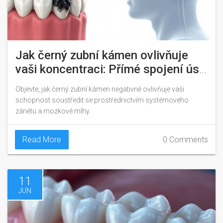
Jak černý zubní kámen ovlivňuje
vaši koncentraci: Přímé spojení úst
a mozku
Objevte, jak černý zubní kámen negativně ovlivňuje vaši
schopnost soustředit se prostřednictvím systémového
zánětu a mozkové mlhy.
Read More
0 Comments
11
JUN