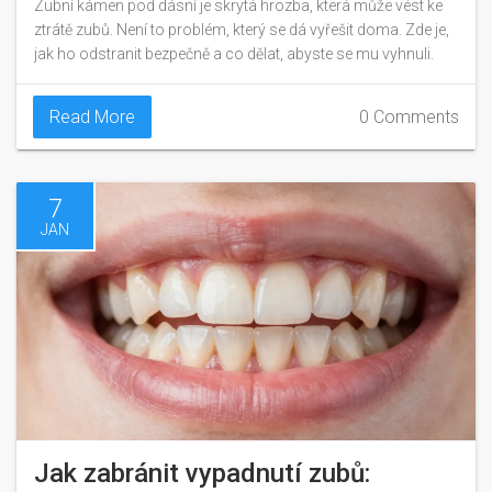
Zubní kámen pod dásní je skrytá hrozba, která může vést ke
ztrátě zubů. Není to problém, který se dá vyřešit doma. Zde je,
jak ho odstranit bezpečně a co dělat, abyste se mu vyhnuli.
Read More
0 Comments
7
JAN
Jak zabránit vypadnutí zubů: