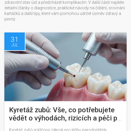
zdravotní stav úst a předcházet komplikacím. V další části najdete
detailní články o diagnostice, praktické návody na čištění, srovnání
kartáčků a další tipy, které vám pomohou udržet úsměv zdravý a
pevný.
31
JUL
Kyretáž zubů: Vše, co potřebujete
vědět o výhodách, rizicích a péči po
zákroku
Kyretáž zubů je klíčový zákrok pro léčbu parodontitidy.