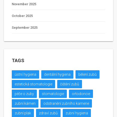
November 2025
October 2025
September 2025
TAGS
ústní hygiena
dentální hygiena
bělení zubů
estetická stomatologie
čištění zubů
péče o zuby
stomatologie
ortodoncie
zubní kámen
odstranění zubního kamene
zubní plak
zdraví zubů
zubní hygiena