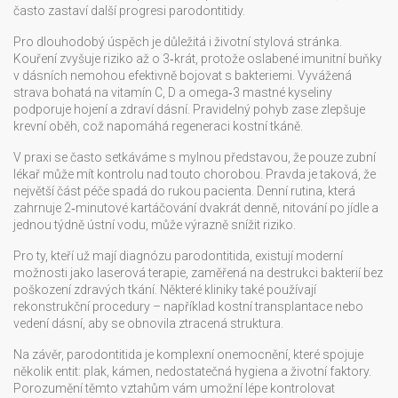
často zastaví další progresi parodontitidy.
Pro dlouhodobý úspěch je důležitá i životní stylová stránka.
Kouření zvyšuje riziko až o 3‑krát, protože oslabené imunitní buňky
v dásních nemohou efektivně bojovat s bakteriemi. Vyvážená
strava bohatá na vitamín C, D a omega‑3 mastné kyseliny
podporuje hojení a zdraví dásní. Pravidelný pohyb zase zlepšuje
krevní oběh, což napomáhá regeneraci kostní tkáně.
V praxi se často setkáváme s mylnou představou, že pouze zubní
lékař může mít kontrolu nad touto chorobou. Pravda je taková, že
největší část péče spadá do rukou pacienta. Denní rutina, která
zahrnuje 2‑minutové kartáčování dvakrát denně, nitování po jídle a
jednou týdně ústní vodu, může výrazně snížit riziko.
Pro ty, kteří už mají diagnózu parodontitida, existují moderní
možnosti jako laserová terapie, zaměřená na destrukci bakterií bez
poškození zdravých tkání. Některé kliniky také používají
rekonstrukční procedury – například kostní transplantace nebo
vedení dásní, aby se obnovila ztracená struktura.
Na závěr, parodontitida je komplexní onemocnění, které spojuje
několik entit: plak, kámen, nedostatečná hygiena a životní faktory.
Porozumění těmto vztahům vám umožní lépe kontrolovat