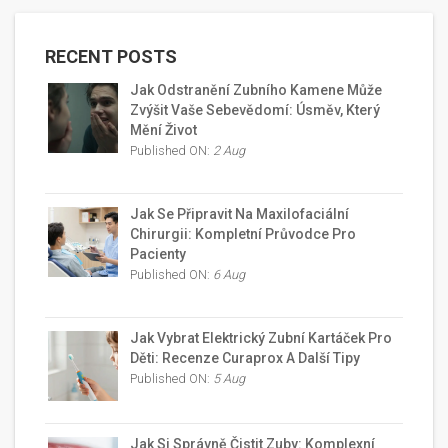
RECENT POSTS
Jak Odstranění Zubního Kamene Může
Zvýšit Vaše Sebevědomí: Úsměv, Který
Mění Život
Published ON:
2 Aug
Jak Se Připravit Na Maxilofaciální
Chirurgii: Kompletní Průvodce Pro
Pacienty
Published ON:
6 Aug
Jak Vybrat Elektrický Zubní Kartáček Pro
Děti: Recenze Curaprox A Další Tipy
Published ON:
5 Aug
Jak Si Správně Čistit Zuby: Komplexní