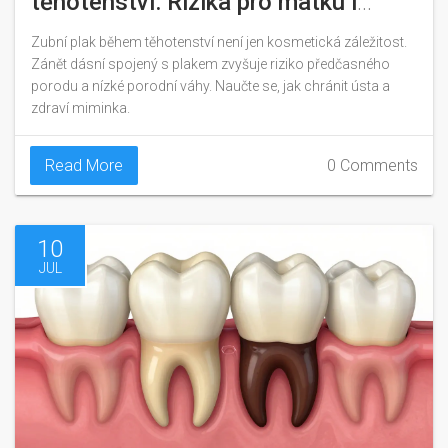
těhotenství: Rizika pro matku i
miminko
Zubní plak během těhotenství není jen kosmetická záležitost.
Zánět dásní spojený s plakem zvyšuje riziko předčasného
porodu a nízké porodní váhy. Naučte se, jak chránit ústa a
zdraví miminka.
Read More
0 Comments
10
JUL