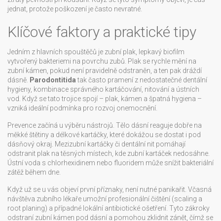
jednat, protože poškození je často nevratné.
Klíčové faktory a praktické tipy
Jedním z hlavních spouštěčů je
zubní plak
,
lepkavý biofilm
vytvořený bakteriemi na povrchu zubů
. Plak se rychle mění na
zubní kámen, pokud není pravidelně odstraněn, a ten pak dráždí
dásně.
Parodontitida
tak často pramení z nedostatečné
dentální
hygieny
,
kombinace správného kartáčování, nitování a ústních
vod
. Když se tato trojice spojí – plak, kámen a špatná hygiena –
vzniká ideální podmínka pro rozvoj onemocnění.
Prevence začíná u výběru nástrojů. Tělo dásní reaguje dobře na
měkké štětiny a délkové kartáčky, které dokážou se dostat i pod
dásňový okraj. Mezizubní kartáčky či dentální nit pomáhají
odstranit plak na těsných místech, kde zubní kartáček nedosáhne.
Ústní voda s chlorhexidinem nebo fluoridem může snížit bakteriální
zátěž během dne.
Když už se u vás objeví první příznaky, není nutné panikařit. Včasná
návštěva zubního lékaře umožní profesionální čištění (scaling a
root planing) a případné lokální antibiotické ošetření. Tyto zákroky
odstraní zubní kámen pod dásní a pomohou zklidnit zánět, čímž se