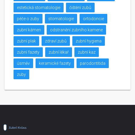
estetická stomatologie
čištění zubů
péče o zuby
stomatologie
ortodoncie
zubní kámen
odstranění zubního kamene
zubní plak
zdraví zubů
zubní hygiena
zubní fazety
zubní lékař
zubní kaz
úsměv
keramické fazety
parodontitida
zuby