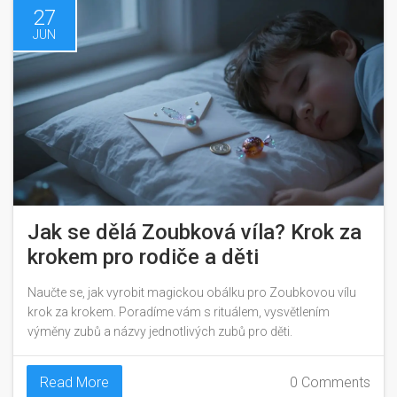
27
JUN
Jak se dělá Zoubková víla? Krok za
krokem pro rodiče a děti
Naučte se, jak vyrobit magickou obálku pro Zoubkovou vílu
krok za krokem. Poradíme vám s rituálem, vysvětlením
výměny zubů a názvy jednotlivých zubů pro děti.
Read More
0 Comments