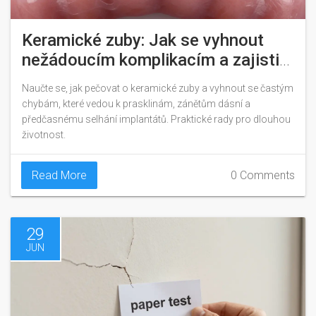
Keramické zuby: Jak se vyhnout
nežádoucím komplikacím a zajistit
dlouhou životnost
Naučte se, jak pečovat o keramické zuby a vyhnout se častým
chybám, které vedou k prasklinám, zánětům dásní a
předčasnému selhání implantátů. Praktické rady pro dlouhou
životnost.
Read More
0 Comments
29
JUN