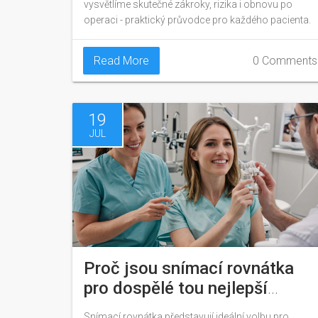
vysvětlíme skutečné zákroky, rizika i obnovu po
operaci - praktický průvodce pro každého pacienta.
Read More
0 Comments
19
JUL
Proč jsou snímací rovnátka
pro dospělé tou nejlepší
volbou
Snímací rovnátka představují ideální volbu pro