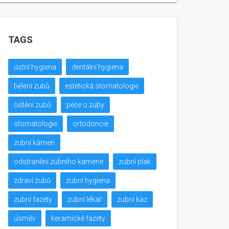
TAGS
ústní hygiena
dentální hygiena
bělení zubů
estetická stomatologie
čištění zubů
péče o zuby
stomatologie
ortodoncie
zubní kámen
odstranění zubního kamene
zubní plak
zdraví zubů
zubní hygiena
zubní fazety
zubní lékař
zubní kaz
úsměv
keramické fazety