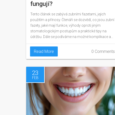
fungují?
Tento článek se zabývá zubními fazetami, jejich
použitím a přínosy. Čtenáři se dozvědí, co jsou zubní
fazety, jaké mají funkce, výhody oproti jiným
stomatologickým postupům a praktické tipy na
údržbu. Dále se podíváme na možné komplikace a
jak se jim vyhnout.
Read More
0 Comments
23
FEB