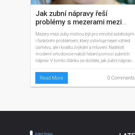
Jak zubní nápravy řeší
problémy s mezerami mezi
zuby: Kompletní průvodce
Mezery mezi zuby mohou být pro mnohé estetickým
i funkčním problémem, který ovlivňuje nejen vzhled
úsměvu, ale i kvalitu žvýkání a mluvení. Naštěstí
moderní ortodoncie nabízí řešení pomocí zubních
náprav. V tomto článku se dočtete, jak zubní nápravy
pracují na odstranění mezer mezi zuby a jaké jsou
vaše možnosti. Od tradičních kovových rovnátek
Read More
0 Comments
přes neviditelné alignery až po lingvální technologie,
zjistíte vše potřebné pro informované rozhodnutí o
vašem ortodontickém léčení.