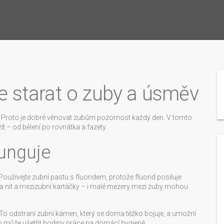
se starat o zuby a úsměv
ou? Proto je dobré věnovat zubům pozornost každý den. V tomto
t – od bělení po rovnátka a fazety.
funguje
 Používejte zubní pastu s fluoridem, protože fluorid posiluje
nit a mezizubní kartáčky – i malé mezery mezi zuby mohou
. To odstraní zubní kámen, který se doma těžko bojuje, a umožní
m může ušetřit hodiny práce na domácí hygieně.