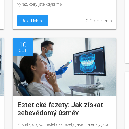
výraz, který jste kdysi měli.
Read More
0 Comments
10
OCT
Estetické fazety: Jak získat
sebevědomý úsměv
Zjistěte, co jsou estetické fazety, jaké materiály jsou