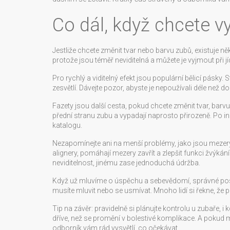
Co dál, když chcete vy
Jestliže chcete změnit tvar nebo barvu zubů, existuje n
protože jsou téměř neviditelná a můžete je vyjmout při 
Pro rychlý a viditelný efekt jsou populární bělicí pásky.
zesvětlí. Dávejte pozor, abyste je nepoužívali déle než d
Fazety jsou další cesta, pokud chcete změnit tvar, barvu
přední stranu zubu a vypadají naprosto přirozeně. Po in
katalogu.
Nezapomínejte ani na menší problémy, jako jsou mezery
alignery, pomáhají mezery zavřít a zlepšit funkci žvýká
neviditelnost, jinému zase jednoduchá údržba.
Když už mluvíme o úspěchu a sebevědomí, správné posta
musíte mluvit nebo se usmívat. Mnoho lidí si řekne, že po
Tip na závěr: pravidelně si plánujte kontrolu u zubaře, 
dříve, než se promění v bolestivé komplikace. A pokud 
odborník vám rád vysvětlí, co očekávat.