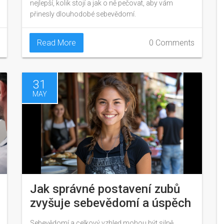
nejlepší, kolik stojí a jak o ně pečovat, aby vám
přinesly dlouhodobé sebevědomí.
Read More
0 Comments
31
MAY
Jak správné postavení zubů
zvyšuje sebevědomí a úspěch
Sebevědomí a celkový vzhled mohou být silně