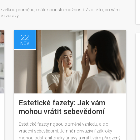
ete velkou proměnu, máte spoustu možností. Zvolte to, co vám
e i zdravý.
22
NOV
Estetické fazety: Jak vám
mohou vrátit sebevědomí
Estetické fazety nejsou o změně vzhledu, ale o
vrácení sebevědomí. Jemné neinvazivní zákroky
mohou odstranit znaky únavy a vrátit vám přirozený