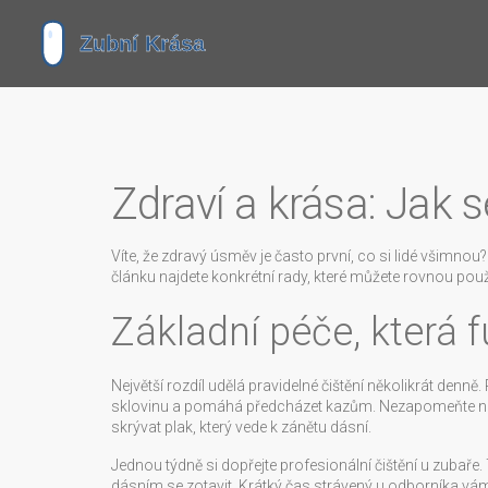
Zdraví a krása: Jak 
Víte, že zdravý úsměv je často první, co si lidé všimn
článku najdete konkrétní rady, které můžete rovnou použí
Základní péče, která 
Největší rozdíl udělá pravidelné čištění několikrát denně.
sklovinu a pomáhá předcházet kazům. Nezapomeňte na 
skrývat plak, který vede k zánětu dásní.
Jednou týdně si dopřejte profesionální čištění u zubaře
dásním se zotavit. Krátký čas strávený u odborníka vá