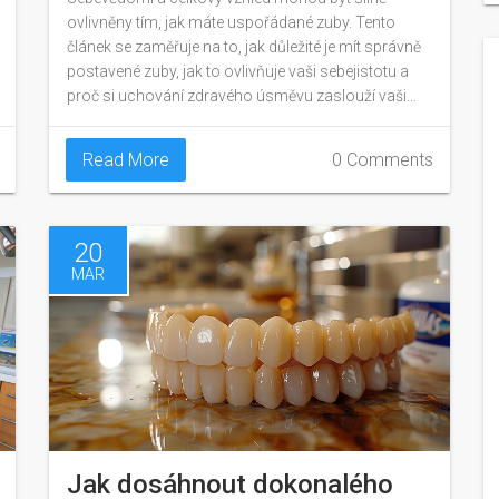
ovlivněny tím, jak máte uspořádané zuby. Tento
článek se zaměřuje na to, jak důležité je mít správně
postavené zuby, jak to ovlivňuje vaši sebejistotu a
proč si uchování zdravého úsměvu zaslouží vaši
pozornost.
Read More
0 Comments
20
MAR
Jak dosáhnout dokonalého