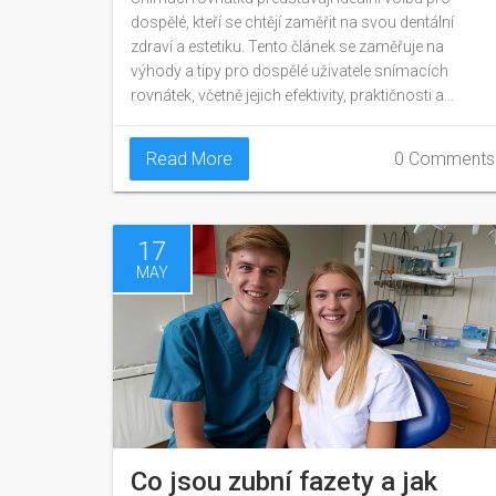
dospělé, kteří se chtějí zaměřit na svou dentální
zdraví a estetiku. Tento článek se zaměřuje na
výhody a tipy pro dospělé uživatele snímacích
rovnátek, včetně jejich efektivity, praktičnosti a
komfortu. Rovněž se zaměřujeme na technologické
pokroky a individuální potřeby, které mohou ovlivnit
Read More
0 Comments
výběr tohoto druhu léčby.
17
MAY
Co jsou zubní fazety a jak