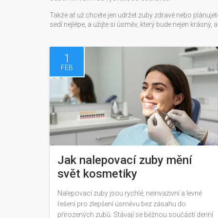
Takže ať už chcete jen udržet zuby zdravé nebo plánuj
sedí nejlépe, a užijte si úsměv, který bude nejen krásný, al
1
FEB
Jak nalepovací zuby mění
svět kosmetiky
Nalepovací zuby jsou rychlé, neinvazivní a levné
řešení pro zlepšení úsměvu bez zásahu do
přirozených zubů. Stávají se běžnou součástí denní