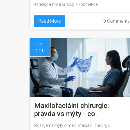
estetiky a mění přístup k kosmetice.
Read More
0 Comments
11
OCT
Maxilofaciální chirurgie:
pravda vs mýty - co
potřebujete vědět
Rozbijeme mýty o maxilofaciální chirurgii,