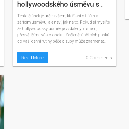
hollywoodského úsměvu s
bělicími pásky: kompletní
Tento článek je určen všem, kteří sní o bílém a
průvodce
zářícím úsměvu, ale neví, jak na to. Pokud si myslíte,
že hollywoodský úsměv je vzdáleným snem,
přesvědčíme vás o opaku. Začlenění bělicích pásků
do vaší denní rutiny péče o zuby může znamenat
velký krok k dosažení tohoto cíle. Vysvětlíme vám,
jak bělicí pásky fungují, na co si dát pozor při jejich
Read More
0 Comments
používání, a představíme vám také tipy a triky, jak
zlepšit a udržet výsledky bělení.