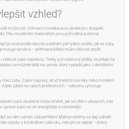
lepšit vzhled?
ěkolik možností. Snímací rovnátka jsou skvělá pro dospělé,
jídle. Díky moderním materiálům jsou pohodlná a účinná.
 Stačí je nosit podle návodu a během pár týdnů uvidíte, jak se zuby
oporučuje výrobce – přehnané bělení může citlivost zesílit.
 i velikost zubů najednou. Tenky porcelainový plátky se přilepí na
stalaci se můžete těšit na úsměv, který vypadá jako z dentálního
 mezi zuby. Zubní nápravy, ať už tradiční rovnáky nebo moderní
ní. Výběr záleží na vašich preferencích – někomu vyhovuje
vení zubů skutečně může změnit, jak se cítíte v situacích, kde
 úpravě zubů se cítí energičtější a otevřenější.
i když se vám úsměv zdá perfektní. Malé problémy se dají odhalit
máte otázky o konkrétním zákroku, nebojte se zeptat – dobrý