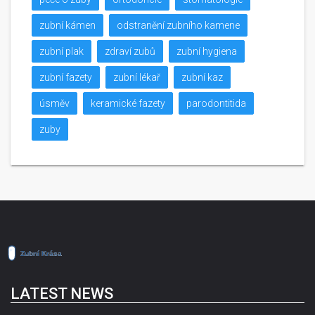
zubní kámen
odstranění zubního kamene
zubní plak
zdraví zubů
zubní hygiena
zubní fazety
zubní lékař
zubní kaz
úsměv
keramické fazety
parodontitida
zuby
LATEST NEWS