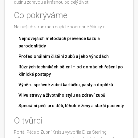
dutinu zdravou a krásnou po celý život.
Co pokrýváme
Na našich stránkách najdete podrobné články o:
Nejnovějších metodách prevence kazu a
parodontitidy
Profesionálním čištění zubů a jeho výhodách
Různých technikách bělení – od domácích řešení po
klinické postupy
Výběru správné zubní kartáčku, pasty a doplňků
Vlivu stravy a životního stylu na zdraví zubů
Speciální péči pro děti, těhotné ženy a starší pacienty
O tvůrci
Portál Péče o Zubní Krásu vytvořila Eliza Sterling,