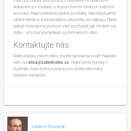
Všechny články jsou psány s respektem k vědeckým
důkazům a v souladu s doporučeními českých zubních
asociací. Neprodáváme žádné produkty, neposkytujeme
žádné reklamy a nezavádíme zákazníky do nákupu. Naše
jediná motivace je pomoci vám pochopit, jak chránit své
zuby – a to bez komplikací a přehnaných slibů.
Kontaktujte nás
Máte otázku, návrh nebo chcete spolupracovat? Napište
nám na
eliza@zubnitrebic.cz
. I když jsme fyzicky v
Austrálii, naše srdce a práce jsou zcela věnovány
českým čtenářům.
Vladimír Dvořáček