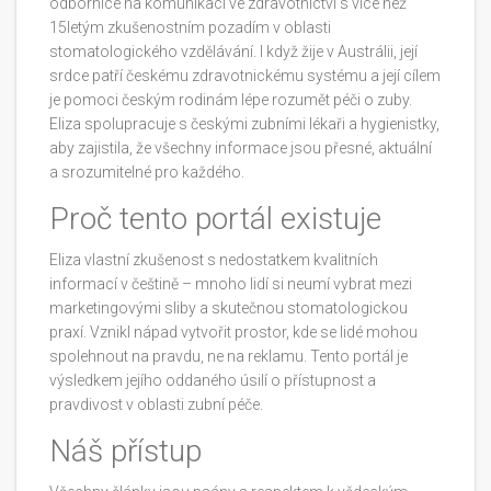
odbornice na komunikaci ve zdravotnictví s více než
15letým zkušenostním pozadím v oblasti
stomatologického vzdělávání. I když žije v Austrálii, její
srdce patří českému zdravotnickému systému a její cílem
je pomoci českým rodinám lépe rozumět péči o zuby.
Eliza spolupracuje s českými zubními lékaři a hygienistky,
aby zajistila, že všechny informace jsou přesné, aktuální
a srozumitelné pro každého.
Proč tento portál existuje
Eliza vlastní zkušenost s nedostatkem kvalitních
informací v češtině – mnoho lidí si neumí vybrat mezi
marketingovými sliby a skutečnou stomatologickou
praxí. Vznikl nápad vytvořit prostor, kde se lidé mohou
spolehnout na pravdu, ne na reklamu. Tento portál je
výsledkem jejího oddaného úsilí o přístupnost a
pravdivost v oblasti zubní péče.
Náš přístup