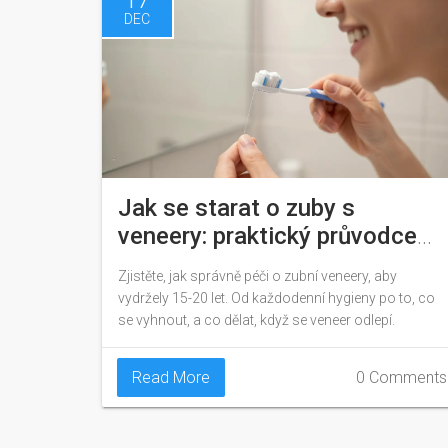
DEC
Jak se starat o zuby s
veneery: praktický průvodce
pro trvalý úsměv
Zjistěte, jak správně péči o zubní veneery, aby
vydržely 15-20 let. Od každodenní hygieny po to, co
se vyhnout, a co dělat, když se veneer odlepí.
Read More
0 Comments