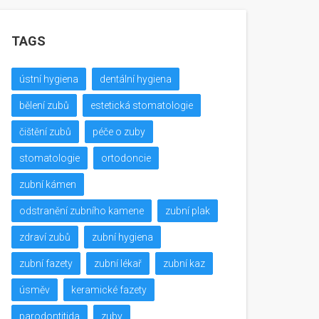
TAGS
ústní hygiena
dentální hygiena
bělení zubů
estetická stomatologie
čištění zubů
péče o zuby
stomatologie
ortodoncie
zubní kámen
odstranění zubního kamene
zubní plak
zdraví zubů
zubní hygiena
zubní fazety
zubní lékař
zubní kaz
úsměv
keramické fazety
parodontitida
zuby