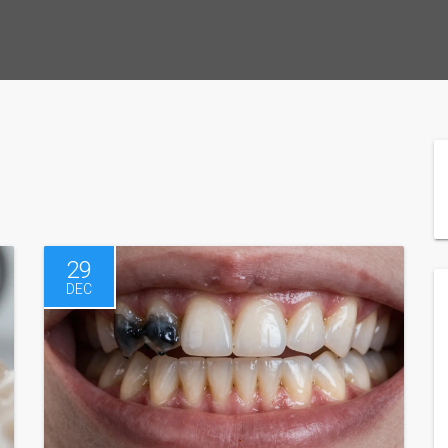
29
DEC