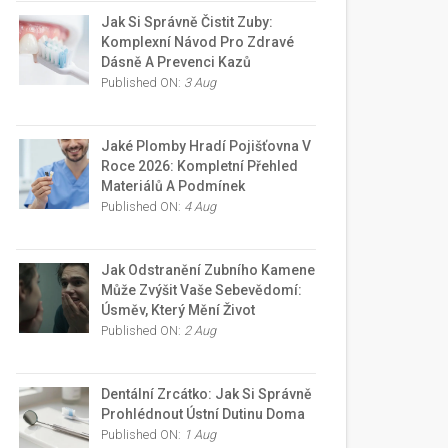
Jak Si Správně Čistit Zuby:
Komplexní Návod Pro Zdravé
Dásně A Prevenci Kazů
Published ON:
3 Aug
Jaké Plomby Hradí Pojišťovna V
Roce 2026: Kompletní Přehled
Materiálů A Podmínek
Published ON:
4 Aug
Jak Odstranění Zubního Kamene
Může Zvýšit Vaše Sebevědomí:
Úsměv, Který Mění Život
Published ON:
2 Aug
Dentální Zrcátko: Jak Si Správně
Prohlédnout Ústní Dutinu Doma
Published ON:
1 Aug