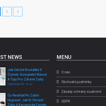
2
3
ST NEWS
MENU
Jak Udržet Rovnátka V
O nás
Čistotě: Kompletní Návod
A Tipy Pro Zdravé Zuby
Obchodní podmínky
Published ON:
19 Jul
Zásady ochrany soukromí
Co Nedělat Po Zubní
Hygieně: Jak Si Chránit
GDPR
Zuby A Keramické Fazety