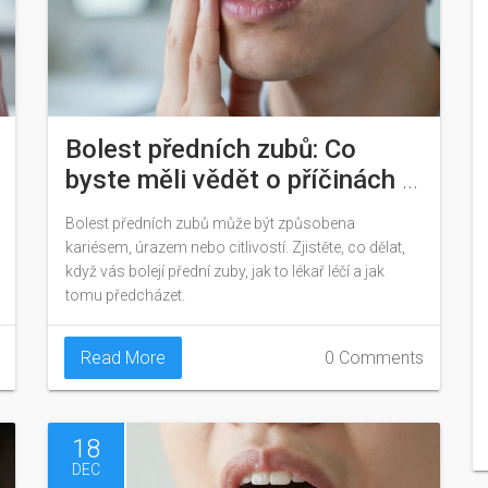
Bolest předních zubů: Co
byste měli vědět o příčinách a
řešeních
Bolest předních zubů může být způsobena
kariésem, úrazem nebo citlivostí. Zjistěte, co dělat,
když vás bolejí přední zuby, jak to lékař léčí a jak
tomu předcházet.
Read More
0 Comments
18
DEC