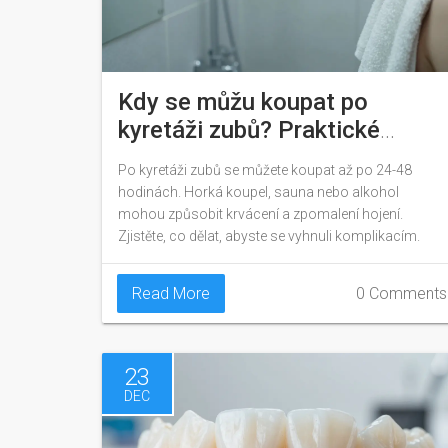
Kdy se můžu koupat po
kyretáži zubů? Praktické
pokyny pro rychlé hojení
Po kyretáži zubů se můžete koupat až po 24-48
hodinách. Horká koupel, sauna nebo alkohol
mohou způsobit krvácení a zpomalení hojení.
Zjistěte, co dělat, abyste se vyhnuli komplikacím.
Read More
0 Comments
23
DEC