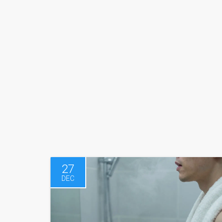
27
DEC