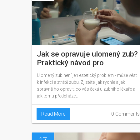
Jak se opravuje ulomený zub?
Praktický návod pro
každodenní situaci
Ulomený zub není jen estetický problém - může vést
k infekci a ztrátě zubu. Zjistěte, jak rychle a jak
správně ho opravit, co vás čeká u zubního lékaře a
jak tomu předcházet.
Read More
0 Comments
17