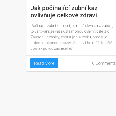
Jak počínající zubní kaz
ovlivňuje celkové zdraví
Počínající zubní kaz není jen malá skvrna na zubu - je
to varování, že vaše ústa mohou ovlivnit celé tělo.
Způsobuje záněty, zhoršuje cukrovku, ohrožuje
srdce a dokonce i mozek. Zastavit ho můžete ještě
doma - pokud začnete teď.
Read More
0 Comments