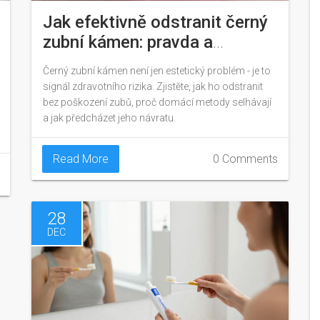
Jak efektivně odstranit černý
zubní kámen: pravda a
praktické kroky
Černý zubní kámen není jen estetický problém - je to
signál zdravotního rizika. Zjistěte, jak ho odstranit
bez poškození zubů, proč domácí metody selhávají
a jak předcházet jeho návratu.
Read More
0 Comments
28
DEC