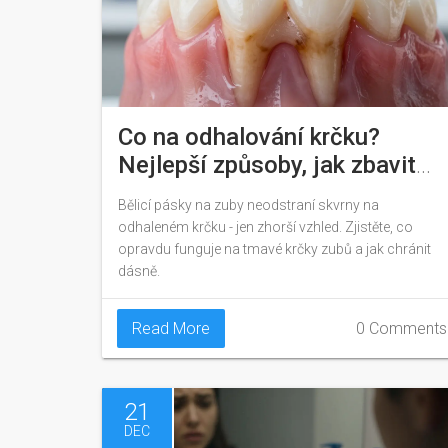
Co na odhalování krčku?
Nejlepší způsoby, jak zbavit
zubů odolných skvrn
Bělicí pásky na zuby neodstraní skvrny na
odhaleném krčku - jen zhorší vzhled. Zjistěte, co
opravdu funguje na tmavé krčky zubů a jak chránit
dásně.
Read More
0 Comments
21
DEC