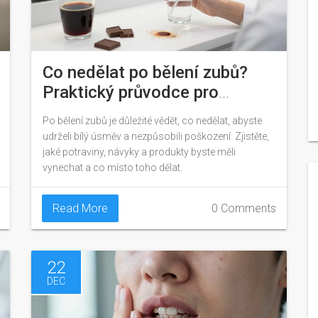
Co nedělat po bělení zubů?
Praktický průvodce pro
udržení bílého úsměvu
Po bělení zubů je důležité vědět, co nedělat, abyste
udrželi bílý úsměv a nezpůsobili poškození. Zjistěte,
jaké potraviny, návyky a produkty byste měli
vynechat a co místo toho dělat.
Read More
0 Comments
22
DEC