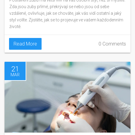
Postavení zubů má větší vliv na váš osobní styl, než si myslíte.
Zda jsou zuby přímé, překrývají se nebo jsou od sebe
vzdálené, ovlivňuje, jak se chováte, jak vás vidí ostatní a jaký
styl volíte. Zjistěte, jak se to projevuje ve vašem každodenním
životě.
Read More
0 Comments
21
MAR