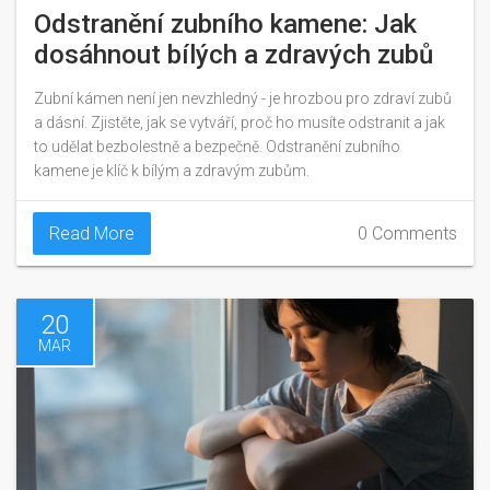
Odstranění zubního kamene: Jak
dosáhnout bílých a zdravých zubů
Zubní kámen není jen nevzhledný - je hrozbou pro zdraví zubů
a dásní. Zjistěte, jak se vytváří, proč ho musíte odstranit a jak
to udělat bezbolestně a bezpečně. Odstranění zubního
kamene je klíč k bílým a zdravým zubům.
Read More
0 Comments
20
MAR