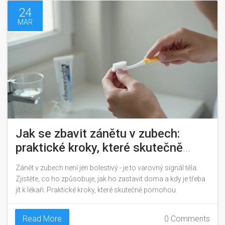
24
MAR
Jak se zbavit zánětu v zubech:
praktické kroky, které skutečně
pomohou
Zánět v zubech není jen bolestivý - je to varovný signál těla.
Zjistěte, co ho způsobuje, jak ho zastavit doma a kdy je třeba
jít k lékaři. Praktické kroky, které skutečně pomohou.
Read More
0 Comments