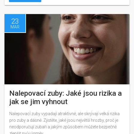
23
MAR
Nalepovací zuby: Jaké jsou rizika a
jak se jim vyhnout
Nalepovací zuby vypadají atraktivně, ale skrývají velká rizika
pro zuby a dásně. Zjistěte, jaké jsou největší hrozby, proč je
neodporučují zubaři a jakým způsobem můžete bezpečně
zlepšit svůj úsměv.