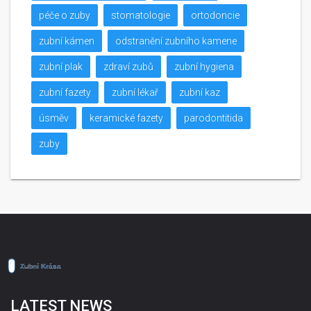
péče o zuby
stomatologie
ortodoncie
zubní kámen
odstranění zubního kamene
zubní plak
zdraví zubů
zubní hygiena
zubní fazety
zubní lékař
zubní kaz
úsměv
keramické fazety
parodontitida
zuby
LATEST NEWS