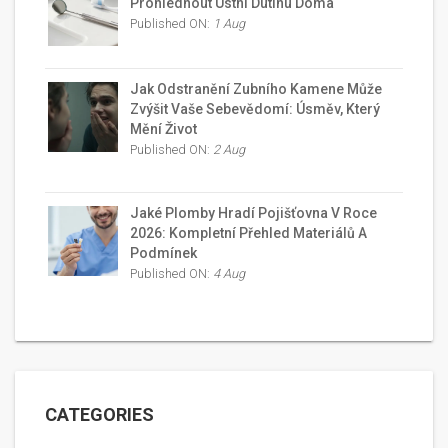
Prohlédnout Ústní Dutinu Doma
Published ON:
1 Aug
Jak Odstranění Zubního Kamene Může
Zvýšit Vaše Sebevědomí: Úsměv, Který
Mění Život
Published ON:
2 Aug
Jaké Plomby Hradí Pojišťovna V Roce
2026: Kompletní Přehled Materiálů A
Podmínek
Published ON:
4 Aug
CATEGORIES