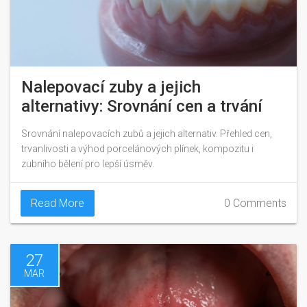
Nalepovací zuby a jejich
alternativy: Srovnání cen a trvání
Srovnání nalepovacích zubů a jejich alternativ. Přehled cen,
trvanlivosti a výhod porcelánových plínek, kompozitu i
zubního bělení pro lepší úsměv.
Read More
0 Comments
27
MAR