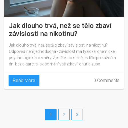
Jak dlouho trvá, než se tělo zbaví
závislosti na nikotinu?
Jak dlouho trvá, než se tělo zbaví závislosti na nikotinu?
Odpověď není jednoduchá - závislost má fyzické, chemické i
psychologické rozměry. Zjistěte, co se děje v těle po každém
dni bez cigaret a jak se mění váš zdraví, chuť a zuby.
Read More
0 Comments
1
2
3