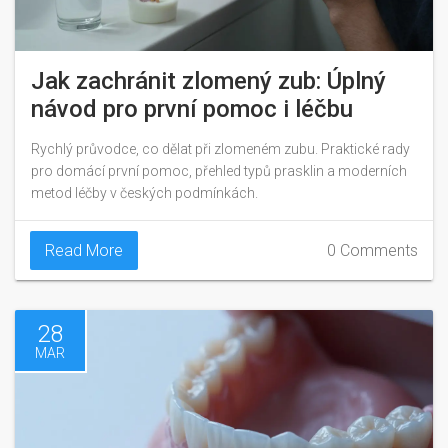
Jak zachránit zlomený zub: Úplný
návod pro první pomoc i léčbu
Rychlý průvodce, co dělat při zlomeném zubu. Praktické rady
pro domácí první pomoc, přehled typů prasklin a moderních
metod léčby v českých podmínkách.
Read More
0 Comments
28
MAR