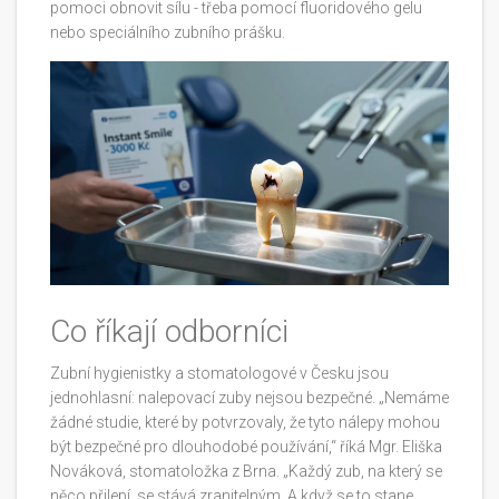
pomoci obnovit sílu - třeba pomocí fluoridového gelu
nebo speciálního zubního prášku.
Co říkají odborníci
Zubní hygienistky a stomatologové v Česku jsou
jednohlasní: nalepovací zuby nejsou bezpečné. „Nemáme
žádné studie, které by potvrzovaly, že tyto nálepy mohou
být bezpečné pro dlouhodobé používání,“ říká Mgr. Eliška
Nováková, stomatoložka z Brna. „Každý zub, na který se
něco přilepí, se stává zranitelným. A když se to stane,