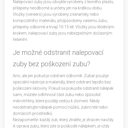
Nalepovací zuby jsou obvykle vyrobeny z levného plastu,
přilepeny neodborně a určeny jen na krátkou dobu.
Vložky (veneers) jsou vyrobeny z keramiky nebo
kompozitního materiálu, přizpůsobeny vašemu zubu,
přilepeny odborně a trvají 10-15 let. Vložky jsou léčebným
krokem, nalepovací zuby jsou nebezpečným dočasným
řešením.
Je možné odstranit nalepovací
zuby bez poškození zubu?
Ano, ale jen pokud je odstraní odborník. Zubař použije
speciální nástroje a materiály, které odstraní lepidlo bez
poškození skloviny. Pokud se pokusíte odstranit nálepek
sami, můžete odtrhnout část zubu nebo způsobit
mikrotrhliny, které později vedou k zlomení. Nikdy
neodstraňujte nálepek pomocí nůžků, zubní nitě nebo
domácích prostředků.
Nezapomeňte: každý zub, který ztratíte, je ztracen navždy.
A oprava zubu, který jste si poškodili nálepkem, je vždy