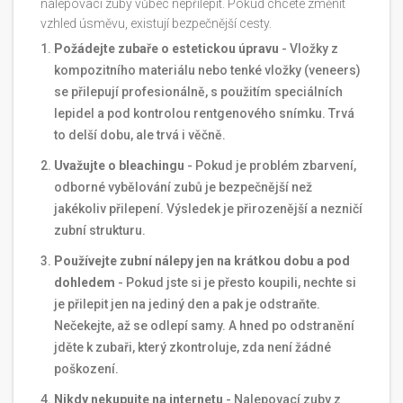
nalepovací zuby vůbec nepřilepit. Pokud chcete změnit
vzhled úsměvu, existují bezpečnější cesty.
Požádejte zubaře o estetickou úpravu
- Vložky z
kompozitního materiálu nebo tenké vložky (veneers)
se přilepují profesionálně, s použitím speciálních
lepidel a pod kontrolou rentgenového snímku. Trvá
to delší dobu, ale trvá i věčně.
Uvažujte o bleachingu
- Pokud je problém zbarvení,
odborné vybělování zubů je bezpečnější než
jakékoliv přilepení. Výsledek je přirozenější a nezničí
zubní strukturu.
Používejte zubní nálepy jen na krátkou dobu a pod
dohledem
- Pokud jste si je přesto koupili, nechte si
je přilepit jen na jediný den a pak je odstraňte.
Nečekejte, až se odlepí samy. A hned po odstranění
jděte k zubaři, který zkontroluje, zda není žádné
poškození.
Nikdy nekupujte na internetu
- Nalepovací zuby z