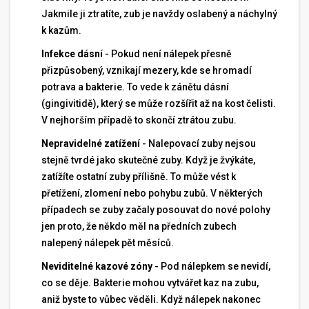
Jakmile ji ztratíte, zub je navždy oslabený a náchylný
k kazům.
Infekce dásní
- Pokud není nálepek přesně
přizpůsobený, vznikají mezery, kde se hromadí
potrava a bakterie. To vede k zánětu dásní
(gingivitidě), který se může rozšířit až na kost čelisti.
V nejhorším případě to skončí ztrátou zubu.
Nepravidelné zatížení
- Nalepovací zuby nejsou
stejně tvrdé jako skutečné zuby. Když je žvýkáte,
zatížíte ostatní zuby přílišně. To může vést k
přetížení, zlomení nebo pohybu zubů. V některých
případech se zuby začaly posouvat do nové polohy
jen proto, že někdo měl na předních zubech
nalepený nálepek pět měsíců.
Neviditelné kazové zóny
- Pod nálepkem se nevidí,
co se děje. Bakterie mohou vytvářet kaz na zubu,
aniž byste to vůbec věděli. Když nálepek nakonec