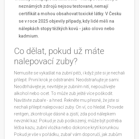
neznámých zdrojů nejsou testované, nemají
certifikát a mohou obsahovat toxické látky. V Česku
se v roce 2025 objevily případy, kdy lidé měli na
nálepkách stopy těžkých kovů - jako olovo nebo
kadmium.
Co dělat, pokud už máte
nalepovací zuby?
Nemusíte se vykašlat na zubní péči, i když jste si je nechali
přilepit. První krok je odstranění. Neodstraňujte je sami.
Neodtrhávejte je, nevrtějte je zubním nití, nepoužívejte
alkohol nebo ocet. To může zub ještě více poškodit.
Navštivte zubaře - a hned. Řekněte mu přesně, že jste si
nechali přilepit nalepovací zuby. On ví, co hledat. Provede
rentgen, zkontroluje dásně a zjistí, zda pod nálepkem
nevznikl kaz. Pokud je zub poškozený, může být potřeba
léčba kazu, zubní vložka nebo dokonce krytí korunkou.
Pokud je vše v pořádku, zubař vám doporučí, jak zubům