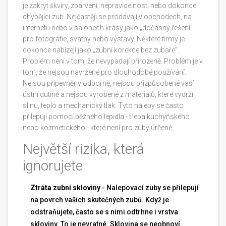
je zakrýt škvíry, zbarvení, nepravidelnosti nebo dokonce
chybějící zub. Nejčastěji se prodávají v obchodech, na
internetu nebo v salónech krásy jako „dočasný řešení“
pro fotografie, svatby nebo výstavy. Některé firmy je
dokonce nabízejí jako „zubní korekce bez zubaře“.
Problém není v tom, že nevypadají přirozeně. Problém je v
tom, že nejsou navržené pro dlouhodobé používání.
Nejsou připevněny odborně, nejsou přizpůsobené vaší
ústní dutině a nejsou vyrobené z materiálů, které vydrží
slinu, teplo a mechanický tlak. Tyto nálepy se často
přilepují pomocí běžného lepidla - třeba kuchyňského
nebo kozmetického - které není pro zuby určené.
Největší rizika, která
ignorujete
Ztráta zubní skloviny
- Nalepovací zuby se přilepují
na povrch vašich skutečných zubů. Když je
odstraňujete, často se s nimi odtrhne i vrstva
skloviny. To je nevratné. Sklovina se neobnoví.