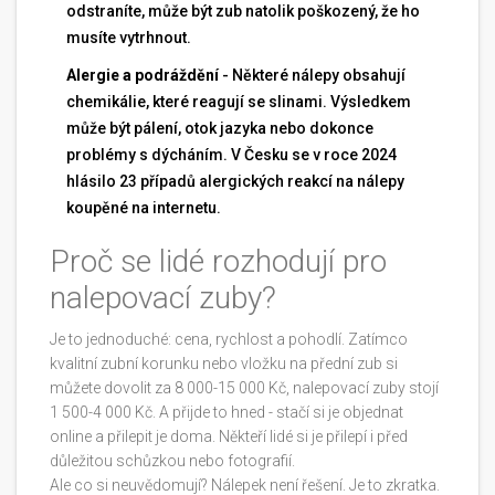
odstraníte, může být zub natolik poškozený, že ho
musíte vytrhnout.
Alergie a podráždění
- Některé nálepy obsahují
chemikálie, které reagují se slinami. Výsledkem
může být pálení, otok jazyka nebo dokonce
problémy s dýcháním. V Česku se v roce 2024
hlásilo 23 případů alergických reakcí na nálepy
koupěné na internetu.
Proč se lidé rozhodují pro
nalepovací zuby?
Je to jednoduché: cena, rychlost a pohodlí. Zatímco
kvalitní zubní korunku nebo vložku na přední zub si
můžete dovolit za 8 000-15 000 Kč, nalepovací zuby stojí
1 500-4 000 Kč. A přijde to hned - stačí si je objednat
online a přilepit je doma. Někteří lidé si je přilepí i před
důležitou schůzkou nebo fotografií.
Ale co si neuvědomují? Nálepek není řešení. Je to zkratka.