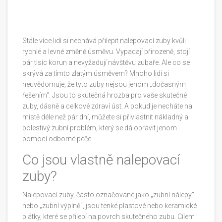
Stále více lidí si nechává přilepit nalepovací zuby kvůli
rychlé a levné změně úsměvu. Vypadají přirozeně, stojí
pár tisíc korun a nevyžadují návštěvu zubaře. Ale co se
skrývá za tímto zlatým úsměvem? Mnoho lidí si
neuvědomuje, že tyto zuby nejsou jenom „dočasným
řešením“. Jsou to skutečná hrozba pro vaše skutečné
zuby, dásně a celkové zdraví úst. A pokud je necháte na
místě déle než pár dní, můžete si přivlastnit nákladný a
bolestivý zubní problém, který se dá opravit jenom
pomocí odborné péče.
Co jsou vlastně nalepovací
zuby?
Nalepovací zuby, často označované jako „zubní nálepy“
nebo „zubní výplně“, jsou tenké plastové nebo keramické
plátky, které se přilepí na povrch skutečného zubu. Cílem