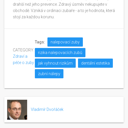
drahší než jeho prevence. Zdravý úsměv nekupujete v
obchodě. Vzniká v ordinaci zubaře - a to je hodnota, která
stojí za každou korunu.
Tags:
nalepovací zuby
CATEGORY:
rizika nalepovacích zubů
Zdraví a
péče o zuby
jak vyhnout rizikům
dentální estetika
zubní nálepy
Vladimír Dvořáček