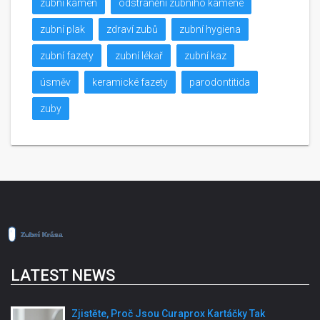
zubní kámen
odstranění zubního kamene
zubní plak
zdraví zubů
zubní hygiena
zubní fazety
zubní lékař
zubní kaz
úsměv
keramické fazety
parodontitida
zuby
LATEST NEWS
Zjistěte, Proč Jsou Curaprox Kartáčky Tak