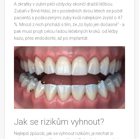
A zkratky v zubní péči vždycky skončí dražší léčbou.
Zubaři v Brně hlásí, že v posledních dvou letech se počet
pacientů s poškozenými zuby kvůli nálepkům zvýšil o 47
%. Mnozí z nich přichází s tím, že „to bylo jen dočasné“ - a
pak musí projít celou řadou léčebných kroků: od léčby
kazu, přes endodontii, až po implantát.
Jak se rizikům vyhnout?
Nejlepší způsob, jak se vyhnout rizikům, je nechat si