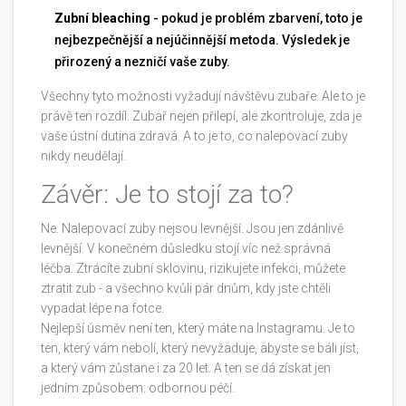
Zubní bleaching
- pokud je problém zbarvení, toto je
nejbezpečnější a nejúčinnější metoda. Výsledek je
přirozený a nezničí vaše zuby.
Všechny tyto možnosti vyžadují návštěvu zubaře. Ale to je
právě ten rozdíl. Zubař nejen přilepí, ale zkontroluje, zda je
vaše ústní dutina zdravá. A to je to, co nalepovací zuby
nikdy neudělají.
Závěr: Je to stojí za to?
Ne. Nalepovací zuby nejsou levnější. Jsou jen zdánlivě
levnější. V konečném důsledku stojí víc než správná
léčba. Ztrácíte zubní sklovinu, rizikujete infekci, můžete
ztratit zub - a všechno kvůli pár dnům, kdy jste chtěli
vypadat lépe na fotce.
Nejlepší úsměv není ten, který máte na Instagramu. Je to
ten, který vám nebolí, který nevyžaduje, abyste se báli jíst,
a který vám zůstane i za 20 let. A ten se dá získat jen
jedním způsobem: odbornou péčí.