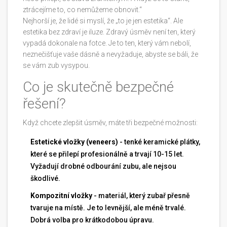
ztrácejíme to, co nemůžeme obnovit.“
Nejhorší je, že lidé si myslí, že „to je jen estetika“. Ale
estetika bez zdraví je iluze. Zdravý úsměv není ten, který
vypadá dokonale na fotce. Je to ten, který vám nebolí,
neznečišťuje vaše dásně a nevyžaduje, abyste se báli, že
se vám zub vysypou.
Co je skutečně bezpečné
řešení?
Když chcete zlepšit úsměv, máte tři bezpečné možnosti:
Estetické vložky (veneers)
- tenké keramické plátky,
které se přilepí profesionálně a trvají 10-15 let.
Vyžadují drobné odbourání zubu, ale nejsou
škodlivé.
Kompozitní vložky
- materiál, který zubař přesně
tvaruje na místě. Je to levnější, ale méně trvalé.
Dobrá volba pro krátkodobou úpravu.