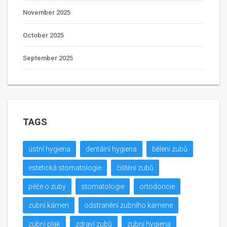
November 2025
October 2025
September 2025
TAGS
ústní hygiena
dentální hygiena
bělení zubů
estetická stomatologie
čištění zubů
péče o zuby
stomatologie
ortodoncie
zubní kámen
odstranění zubního kamene
zubní plak
zdraví zubů
zubní hygiena