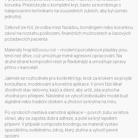
korunka
. Přestože jde o kompletní kryt, často se kombinuje s
nalepovacími technikami na sousedních zubech, aby byl úsměv
jednotný.
Celkově lze říct, že volba mezi fasádou, bondingem nebo korunkou
závisí na rozsahu poškození, finančních možnostech a časových
požadavcích pacienta.
Materiály hrají klíčovou roli – moderní porcelánové plastiky jsou
tenčí než dříve, což umožňuje méně agresivní opracování. Na
druhé straně kompozitní resin je flexibilnější a umožňuje opravy
přímo v kanceláři.
Jakmile se rozhodnete pro konkrétní typ, krok za krokem se projde
konzultace, modelování a konečná aplikace. V první fázi lékař
zhodnotí stav skloviny, kazů a dásní, aby určil, zda je plocha
vhodná pro přilepení. Následně se vytvoří individuální model buď
digitálně nebo tradiční otiskem a zhotoví se krytna na míru.
Po výrobcích nastává samotná aplikace – povrch zubu se lehce
otraví, aby se zajistila dobrá adheze, a poté se kryt lepidlem
připevní. V případě composite bondingu se materiál vystaví
speciálnímu světelnému zdroji, který ztuhne a vytvoří pevné
spojení.