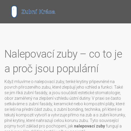
Nalepovací zuby – co to je
a proč jsou populární
Když mluvíme o
nalepovací zuby
,
tenké krytiny připevněné na
povrch přirozeného zubu, které zlepšují jeho vzhled a funkci
. Také
se jim říká
zubní fasády
, a jsou součástí
estetické stomatologie
,
obor zaměřený na zlepšení vzhledu ústní dutiny
. V praxi se často
setkáváme s
zubní fasády
,
keramické nebo kompozitní pláty, které
se leší na přední část zubu
, s
zubní bonding
,
technika, při které se
tekutý kompozit vytvoří a vytvrzuje přímo na zub
a s
zubní korunky
,
plné krytiny, které nahrazují celou korunu zubu
. Tyto související
pojmy tvoří základ pro pochopení, jak
nalepovací zuby
fungují a