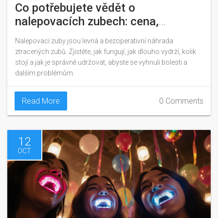
Co potřebujete vědět o
nalepovacích zubech: cena,
trvanlivost a jak to funguje
Nalepovací zuby jsou levná a bezoperativní náhrada
ztracených zubů. Zjistěte, jak fungují, jak dlouho vydrží, kolik
stojí a jak je správně udržovat, abyste se vyhnuli bolesti a
dalším problémům.
Read More
0 Comments
12
OCT