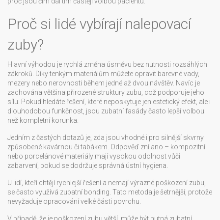
proč jsou čím dál tím častěji volbou pacientů.
Proč si lidé vybírají nalepovací
zuby?
Hlavní výhodou je rychlá změna úsměvu bez nutnosti rozsáhlých
zákroků. Díky tenkým materiálům můžete opravit barevné vady,
mezery nebo nerovnosti během jedné až dvou návštěv. Navíc je
zachována většina přirozené struktury zubu, což podporuje jeho
sílu. Pokud hledáte řešení, které neposkytuje jen estetický efekt, ale i
dlouhodobou funkčnost, jsou
zubatní fasády
často lepší volbou
než kompletní korunka.
Jedním z častých dotazů je, zda jsou vhodné i pro silnější skvrny
způsobené kavárnou či tabákem. Odpověď zní ano – kompozitní
nebo porcelánové materiály mají vysokou odolnost vůči
zabarvení, pokud se dodržuje správná ústní hygiena.
U lidí, kteří chtějí rychlejší řešení a nemají výrazné poškození zubu,
se často využívá
zubatní bonding
. Tato metoda je šetrnější, protože
nevyžaduje opracování velké části povrchu.
V případě, že je poškození zubu větší, může být nutná
zubatní