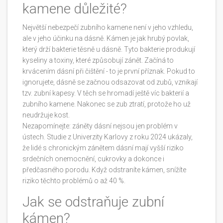
kamene důležité?
Největší nebezpečí zubního kamene není v jeho vzhledu,
ale v jeho účinku na dásně. Kámen je jak hrubý povlak,
který drží bakterie těsně u dásně. Tyto bakterie produkují
kyseliny a toxiny, které způsobují zánět. Začíná to
krvácením dásní při čištění - to je první příznak. Pokud to
ignorujete, dásně se začnou odsazovat od zubů, vznikají
tzv. zubní kapesy. V těch se hromadí ještě víc bakterií a
zubního kamene. Nakonec se zub ztratí, protože ho už
neudržuje kost.
Nezapomínejte: záněty dásní nejsou jen problém v
ústech. Studie z Univerzity Karlovy z roku 2024 ukázaly,
že lidé s chronickým zánětem dásní mají vyšší riziko
srdečních onemocnění, cukrovky a dokonce i
předčasného porodu. Když odstraníte kámen, snížíte
riziko těchto problémů o až 40 %.
Jak se odstraňuje zubní
kámen?