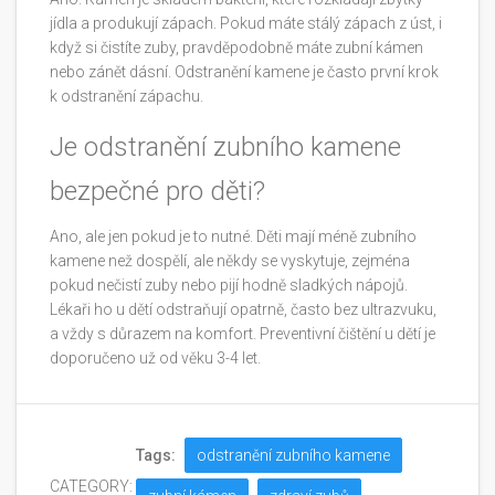
jídla a produkují zápach. Pokud máte stálý zápach z úst, i
když si čistíte zuby, pravděpodobně máte zubní kámen
nebo zánět dásní. Odstranění kamene je často první krok
k odstranění zápachu.
Je odstranění zubního kamene
bezpečné pro děti?
Ano, ale jen pokud je to nutné. Děti mají méně zubního
kamene než dospělí, ale někdy se vyskytuje, zejména
pokud nečistí zuby nebo pijí hodně sladkých nápojů.
Lékaři ho u dětí odstraňují opatrně, často bez ultrazvuku,
a vždy s důrazem na komfort. Preventivní čištění u dětí je
doporučeno už od věku 3-4 let.
Tags:
odstranění zubního kamene
CATEGORY: