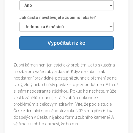
Jak často navštěvujete zubního lékaře?
Vypočítat riziko
Zubní kámen není jen estetický problém. Je to skutečná
hrozba pro vaše zuby a dásně. Když se zubní plak
neodstraní pravidelně, postupně ztuhne a přemění se na
tvrdý, žlutý nebo hnědý povlak - to je zubní kámen. A to už
si sám neodstraníte štětinkou. Pokud ho necháte, může
vést k zánětům dásní, ztrátě zubů a dokonce k
problémům s celkovým zdravím. Víte, že podle studie
České dentální společnosti z roku 2025 má přes 60 %
dospělých v Česku nějakou formu zubního kamene? A
většina z nich ho ani neví, že ho má.