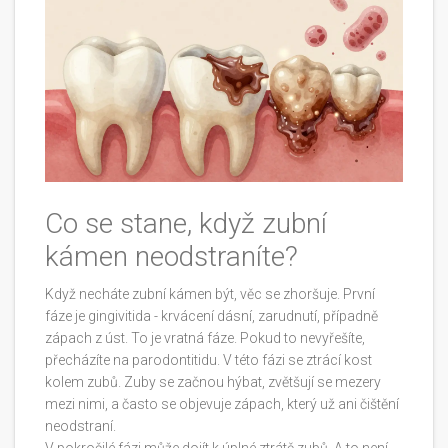
Co se stane, když zubní
kámen neodstraníte?
Když necháte zubní kámen být, věc se zhoršuje. První
fáze je gingivitida - krvácení dásní, zarudnutí, případně
zápach z úst. To je vratná fáze. Pokud to nevyřešíte,
přecházíte na parodontitidu. V této fázi se ztrácí kost
kolem zubů. Zuby se začnou hýbat, zvětšují se mezery
mezi nimi, a často se objevuje zápach, který už ani čištění
neodstraní.
V pokročilé fázi může dojít k úplné ztrátě zubů. A to není