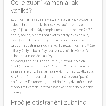
Co je zubní kámen a jak
vzniká?
Zubní kámen je vápenitá vrstva, která vzniká, když se na
zubech hromadí plak - ten lepkavý biofilm z bakterií,
zbytků jídla a slin. Když se plak neodstraní během 24-72
hodin, začínají v něm usazovat minerály z vašich slin,
hlavně vápník a fosfát. Tyto minerály ztuhnou a vytvoří
tvrdou, neodstranitelnou vrstvu. To je zubní kámen. Může
být bílý, žlutý nebo hnědý - záleží na vaší stravě, kouření
nebo konzumaci čaje a kávy.
Nejčastěji se tvoří u základů zubů, hlavně u dolních
řezáků a u velkých molárů. Proč tam? Protože tam teče
slina z slinných žláz a tam se nejvíc hromadí zbytky jídla.
Když ho máte na zubech, neznamená to, že si špatně
čistíte zuby. Dokonce i ti, kdo si čistí zuby dvakrát denně,
mohou mít kámen - protože štětinka nezvládne všechny
mezery.
Proč je odstranění zubního