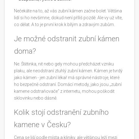
Nečekáte na to, až vás zubní kámen začne bolet. Většina
lidí si ho nevšimne, dokud není příliš pozdě. Ale vy už víte,
co dělat. A to je první krok k bílým a zdravým zubům.
Je možné odstranit zubní kámen
doma?
Ne. Štětinka, nit nebo gely mohou předcházet vzniku
plaku, ale neodstraní ztuhlý zubní kámen. Kámen je tvrdý
jako kámen - jen zubní lékař má správné nástroje, které
ho bezpečně odstraní. Domácí metody, jako jsou „zubní
kamene odstraňovače“ z internetu, mohou poškodit
sklovinku nebo dásně.
Kolik stojí odstranění zubního
kamene v Česku?
Cena se liší podle místa a kliniky, ale většinou leží mezi