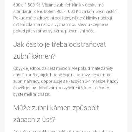
600 a 1 500 Kč. Většina zubních klinik v Česku má
standardní cenu kolem 800-1 000 Kč za kompletní čištění.
Pokud máte zdravotní pojištění, některé kliniky nabízejí
čištění zdarma nebo s významnou slevou - zejména
pokud jste v rámci systému preventivní péče.
Jak často je třeba odstraňovat
zubní kámen?
Obvykle jednou za šest měsíců. Ale pokud máte záněty
dásní, kouříte, pijete hodně čaje nebo kávy, nebo máte
zubní náhrady, doporučuje se každých 3-4 měsíce. Každý
člověk je jiný - lékař vám po vyšetření řekne, jak často
byste měli přicházet.
Může zubní kámen způsobit
zápach z úst?
Ano. Kámen je skladem bakterií, které rozkládají zbytky