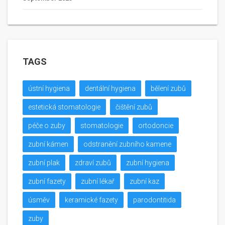
TAGS
ústní hygiena
dentální hygiena
bělení zubů
estetická stomatologie
čištění zubů
péče o zuby
stomatologie
ortodoncie
zubní kámen
odstranění zubního kamene
zubní plak
zdraví zubů
zubní hygiena
zubní fazety
zubní lékař
zubní kaz
úsměv
keramické fazety
parodontitida
zuby