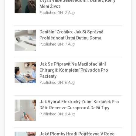
Zvýšit Vaše Sebevědomí: Úsměv, Který
Mění Život
Published ON:
2 Aug
Dentální Zrcátko: Jak Si Správně
Prohlédnout Ústní Dutinu Doma
Published ON:
1 Aug
Jak Se Připravit Na Maxilofaciální
Chirurgii: Kompletní Průvodce Pro
Pacienty
Published ON:
6 Aug
Jak Vybrat Elektrický Zubní Kartáček Pro
Děti: Recenze Curaprox A Další Tipy
Published ON:
5 Aug
Jaké Plomby Hradí Pojišťovna V Roce