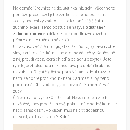
Na domácí úrovni to nejde. Štětinka, nit, gely - všechno to
pomůže předcházet jeho vzniku, ale ne ho odstranit.
Jediný spolehlivý způsob je profesionální čištění u
zubního lékaře. Tento postup se nazývá
odstranění
zubního kamene
a dělá se pomocí ultrazvukového
přístroje nebo ručních nástrojů.
Ultrazvukové čištění funguje tak, že přístroj vydává rychlé
vlny, které rozbíjejí kámen na drobné částečky. Současně
z něj proudí voda, která chladí a oplachuje zbytek. Je to
rychlé, bezbolestné a nezanechává po sobě škrábance
na zubech. Ruční čištění se používá tam, kde ultrazvuk
nemůže dobře proniknout - například mezi zuby nebo
pod dásně. Oba způsoby jsou bezpečné a nezničí vaše
zuby.
Čištění trvá obvykle 30-60 minut. Někdy se dělá v jedné
návštěvě, jindy je potřeba dvě, pokud máte hodně kamene
nebo zánět dásní. Po čištění můžete cítit dočasnou
citlivost, ale to zmizí do 2-3 dnů.