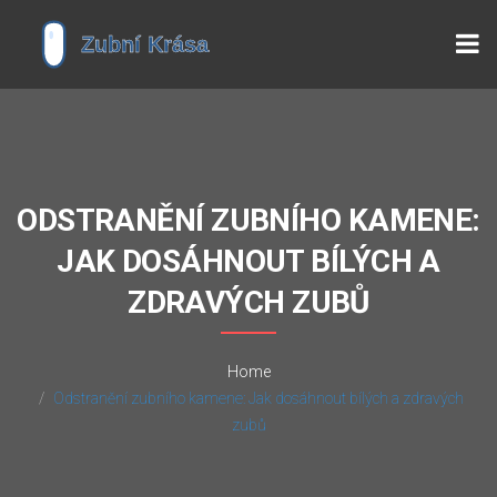
ODSTRANĚNÍ ZUBNÍHO KAMENE:
JAK DOSÁHNOUT BÍLÝCH A
ZDRAVÝCH ZUBŮ
Home
Odstranění zubního kamene: Jak dosáhnout bílých a zdravých
zubů