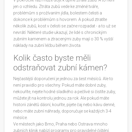
jen o vzhledu. Ztráta zubů vede ke změně tváře,
problémům s prožívaním jídla, bolestem čelisti a
dokonce k problémům s hovorem. A pokud ztratíte
několik zubů, kost v čelisti se začne rozpadat - a to už se
nevrátí. Některé studie ukazují, že lidé s chronickým
zubním kamenem a ztracenými zuby mají o 30 % vyšší
náklady na zubní léčbu během života.
Kolik často byste měli
odstraňovat zubní kámen?
Nejčastější doporučení je jednou za šest měsíců. Ale to
není pravidlo pro všechny. Pokud máte dobré zuby,
nekouříte, nejete hodně sladkého a pečlivě si čistíte zuby,
můžete jít na kontrolu jednou za rok. Ale pokud máte
historii zánětů dásní, kouříte, pijete čaj nebo kávu denně,
nebo máte zubní náhrady, doporučuje se každých 3-4
měsíce.
Ve městech jako Brno, Praha nebo Ostrava mnoho
zubních klinik nabízí programy pro pravidelné čištění.