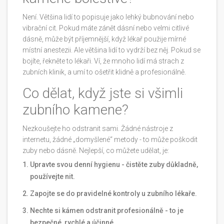
Není. Většina lidí to popisuje jako lehký bubnování nebo
vibrační cit. Pokud máte zánět dásní nebo velmi citlivé
dásně, může být příjemnější, když lékař použije mírné
místní anestezii. Ale většina lidí to vydrží bez něj. Pokud se
bojíte, řekněte to lékaři. Ví, že mnoho lidí má strach z
zubních klinik, a umí to ošetřit klidně a profesionálně.
Co dělat, když jste si všimli
zubního kamene?
Nezkoušejte ho odstranit sami. Žádné nástroje z
internetu, žádné „domyšlené“ metody - to může poškodit
zuby nebo dásně. Nejlepší, co můžete udělat, je:
Upravte svou denní hygienu - čistěte zuby důkladně,
používejte nit.
Zapojte se do pravidelné kontroly u zubního lékaře.
Nechte si kámen odstranit profesionálně - to je
bezpečné, rychlé a účinné.