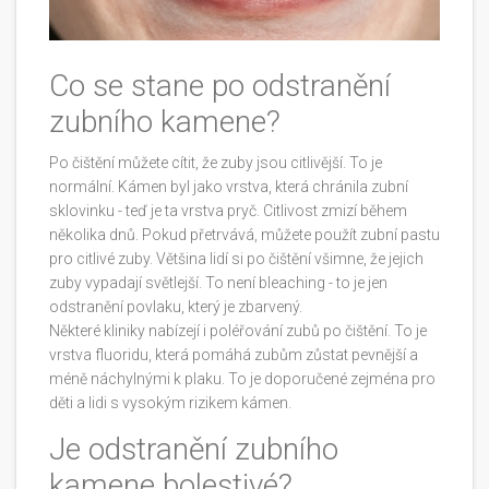
Co se stane po odstranění
zubního kamene?
Po čištění můžete cítit, že zuby jsou citlivější. To je
normální. Kámen byl jako vrstva, která chránila zubní
sklovinku - teď je ta vrstva pryč. Citlivost zmizí během
několika dnů. Pokud přetrvává, můžete použít zubní pastu
pro citlivé zuby. Většina lidí si po čištění všimne, že jejich
zuby vypadají světlejší. To není bleaching - to je jen
odstranění povlaku, který je zbarvený.
Některé kliniky nabízejí i poléřování zubů po čištění. To je
vrstva fluoridu, která pomáhá zubům zůstat pevnější a
méně náchylnými k plaku. To je doporučené zejména pro
děti a lidi s vysokým rizikem kámen.
Je odstranění zubního
kamene bolestivé?