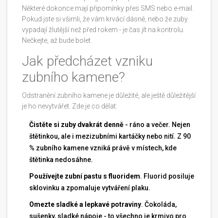
Některé dokonce mají připomínky přes SMS nebo e-mail.
Pokud jste si všimli, že vám krvácí dásně, nebo že zuby
vypadají žlutější než před rokem - je čas jít na kontrolu.
Nečkejte, až bude bolet.
Jak předcházet vzniku
zubního kamene?
Odstranění zubního kamene je důležité, ale ještě důležitější
je ho nevytvářet. Zde je co dělat:
Čistěte si zuby dvakrát denně
- ráno a večer. Nejen
štětinkou, ale i mezizubními kartáčky nebo nití. Z 90
% zubního kamene vzniká právě v místech, kde
štětinka nedosáhne.
Používejte zubní pastu s fluoridem
. Fluorid posiluje
sklovinku a zpomaluje vytváření plaku.
Omezte sladké a lepkavé potraviny
. Čokoláda,
sušenky, sladké nápoje - to všechno je krmivo pro