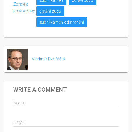
zubní kámen
zdraví zubů
Zdraví a
péče o zuby
čištění zubů
zubní kámen odstranění
Vladimír Dvořáček
WRITE A COMMENT
Name
Email