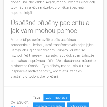
dopadu na jeho vzhled. Avšak, mohou být dražší než další
typy náprav a léčba může být pro některé pacienty
nepohodlnější.
Úspěšné příběhy pacientů a
jak vám mohou pomoci
Mnoho lidí po celém světě prošlo úspěšnou
ortodontickou léčbou, která transformovala nejen jejich
úsměv, ale i jejich sebevědomí. Příběhy lidí, kteří se
rozhodli řešit mezery mezi zuby, jsou dokladem toho, že
s odvahou a správnou péčí můžete dosáhnout krásného
a zdravého úsměvu. Tyto příběhy mohou sloužit jako
inspirace a motivace pro ty, kdo zvažují zahájení
vlastního ortodontického léčení.
Tags:
zubní náprava
CATEGORY:
mezera mezi zuby
ortodoncie