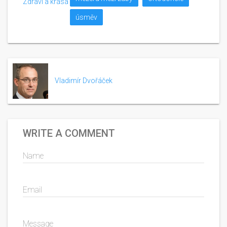
Zdraví a krása
úsměv
Vladimír Dvořáček
WRITE A COMMENT
Name
Email
Message