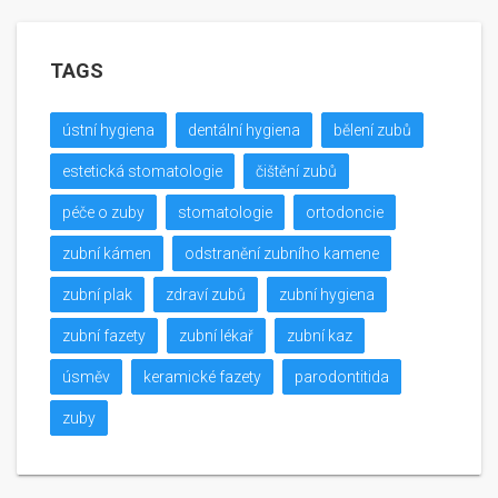
TAGS
ústní hygiena
dentální hygiena
bělení zubů
estetická stomatologie
čištění zubů
péče o zuby
stomatologie
ortodoncie
zubní kámen
odstranění zubního kamene
zubní plak
zdraví zubů
zubní hygiena
zubní fazety
zubní lékař
zubní kaz
úsměv
keramické fazety
parodontitida
zuby