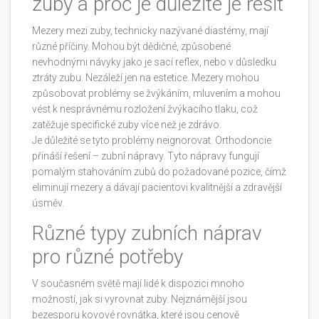
zuby a proč je důležité je řešit
Mezery mezi zuby, technicky nazývané diastémy, mají
různé příčiny. Mohou být dědičné, způsobené
nevhodnými návyky jako je sací reflex, nebo v důsledku
ztráty zubu. Nezáleží jen na estetice. Mezery mohou
způsobovat problémy se žvýkáním, mluvením a mohou
vést k nesprávnému rozložení žvýkacího tlaku, což
zatěžuje specifické zuby více než je zdrávo.
Je důležité se tyto problémy neignorovat. Orthodoncie
přináší řešení – zubní nápravy. Tyto nápravy fungují
pomalým stahováním zubů do požadované pozice, čímž
eliminují mezery a dávají pacientovi kvalitnější a zdravější
úsměv.
Různé typy zubních náprav
pro různé potřeby
V současném světě mají lidé k dispozici mnoho
možností, jak si vyrovnat zuby. Nejznámější jsou
bezesporu kovové rovnátka, které jsou cenově