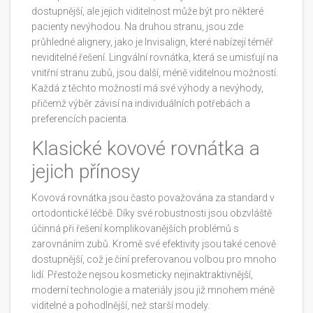
dostupnější, ale jejich viditelnost může být pro některé
pacienty nevýhodou. Na druhou stranu, jsou zde
průhledné alignery, jako je Invisalign, které nabízejí téměř
neviditelné řešení. Lingvální rovnátka, která se umisťují na
vnitřní stranu zubů, jsou další, méně viditelnou možností.
Každá z těchto možností má své výhody a nevýhody,
přičemž výběr závisí na individuálních potřebách a
preferencích pacienta.
Klasické kovové rovnátka a
jejich přínosy
Kovová rovnátka jsou často považována za standard v
ortodontické léčbě. Díky své robustnosti jsou obzvláště
účinná při řešení komplikovanějších problémů s
zarovnáním zubů. Kromě své efektivity jsou také cenově
dostupnější, což je činí preferovanou volbou pro mnoho
lidí. Přestože nejsou kosmeticky nejinaktraktivnější,
moderní technologie a materiály jsou již mnohem méně
viditelné a pohodlnější, než starší modely.