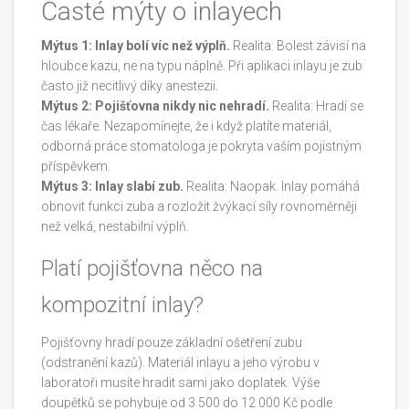
Časté mýty o inlayech
Mýtus 1: Inlay bolí víc než výplň.
Realita: Bolest závisí na
hloubce kazu, ne na typu náplně. Při aplikaci inlayu je zub
často již necitlivý díky anestezii.
Mýtus 2: Pojišťovna nikdy nic nehradí.
Realita: Hradí se
čas lékaře. Nezapomínejte, že i když platíte materiál,
odborná práce stomatologa je pokryta vaším pojistným
příspěvkem.
Mýtus 3: Inlay slabí zub.
Realita: Naopak. Inlay pomáhá
obnovit funkci zuba a rozložit žvýkací síly rovnoměrněji
než velká, nestabilní výplň.
Platí pojišťovna něco na
kompozitní inlay?
Pojišťovny hradí pouze základní ošetření zubu
(odstranění kazů). Materiál inlayu a jeho výrobu v
laboratoři musíte hradit sami jako doplatek. Výše
doupětků se pohybuje od 3 500 do 12 000 Kč podle