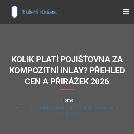
KOLIK PLATÍ POJIŠŤOVNA ZA
KOMPOZITNÍ INLAY? PŘEHLED
CEN A PŘIRÁŽEK 2026
Home
Kolik platí pojišťovna za kompozitní inlay? Přehled cen a
přirážek 2026