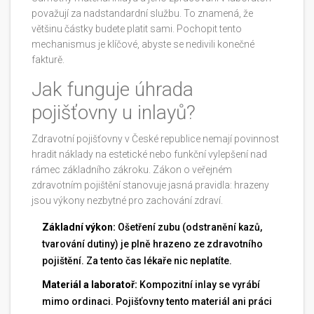
považují za nadstandardní službu. To znamená, že
většinu částky budete platit sami. Pochopit tento
mechanismus je klíčové, abyste se nedivili konečné
fakturě.
Jak funguje úhrada
pojišťovny u inlayů?
Zdravotní pojišťovny v České republice nemají povinnost
hradit náklady na estetické nebo funkční vylepšení nad
rámec základního zákroku. Zákon o veřejném
zdravotním pojištění stanovuje jasná pravidla: hrazeny
jsou výkony nezbytné pro zachování zdraví.
Základní výkon:
Ošetření zubu (odstranění kazů,
tvarování dutiny) je plně hrazeno ze zdravotního
pojištění. Za tento čas lékaře nic neplatíte.
Materiál a laboratoř:
Kompozitní inlay se vyrábí
mimo ordinaci. Pojišťovny tento materiál ani práci