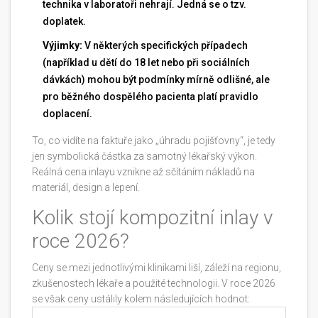
technika v laboratoři nehrají. Jedná se o tzv.
doplatek.
Výjimky:
V některých specifických případech
(například u dětí do 18 let nebo při sociálních
dávkách) mohou být podmínky mírně odlišné, ale
pro běžného dospělého pacienta platí pravidlo
doplacení.
To, co vidíte na faktuře jako „úhradu pojišťovny“, je tedy
jen symbolická částka za samotný lékařský výkon.
Reálná cena inlayu vznikne až sčítáním nákladů na
materiál, design a lepení.
Kolik stojí kompozitní inlay v
roce 2026?
Ceny se mezi jednotlivými klinikami liší, záleží na regionu,
zkušenostech lékaře a použité technologii. V roce 2026
se však ceny ustálily kolem následujících hodnot: