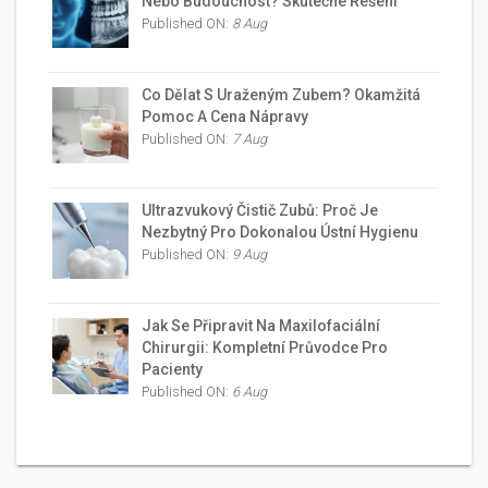
Nebo Budoucnost? Skutečné Řešení
Published ON:
8 Aug
Co Dělat S Uraženým Zubem? Okamžitá
Pomoc A Cena Nápravy
Published ON:
7 Aug
Ultrazvukový Čistič Zubů: Proč Je
Nezbytný Pro Dokonalou Ústní Hygienu
Published ON:
9 Aug
Jak Se Připravit Na Maxilofaciální
Chirurgii: Kompletní Průvodce Pro
Pacienty
Published ON:
6 Aug