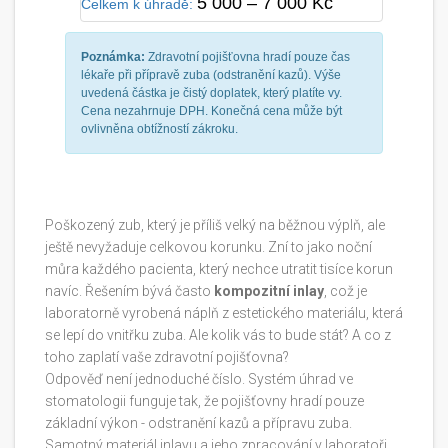
5 000 – 7 000 Kč
Celkem k úhradě:
Poznámka:
Zdravotní pojišťovna hradí pouze čas
lékaře při přípravě zuba (odstranění kazů). Výše
uvedená částka je čistý doplatek, který platíte vy.
Cena nezahrnuje DPH. Konečná cena může být
ovlivněna obtížností zákroku.
Poškozený zub, který je příliš velký na běžnou výplň, ale
ještě nevyžaduje celkovou korunku. Zní to jako noční
můra každého pacienta, který nechce utratit tisíce korun
navíc. Řešením bývá často
kompozitní inlay
, což je
laboratorně vyrobená náplň z estetického materiálu, která
se lepí do vnitřku zuba
.
Ale kolik vás to bude stát? A co z
toho zaplatí vaše zdravotní pojišťovna?
Odpověď není jednoduché číslo. Systém úhrad ve
stomatologii funguje tak, že pojišťovny hradí pouze
základní výkon - odstranění kazů a přípravu zuba.
Samotný materiál inlayu a jeho zpracování v laboratoři