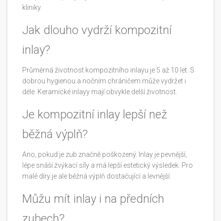
kliniky.
Jak dlouho vydrží kompozitní
inlay?
Průměrná životnost kompozitního inlayu je 5 až 10 let. S
dobrou hygienou a nočním chráničem může vydržet i
déle. Keramické inlayy mají obvykle delší životnost.
Je kompozitní inlay lepší než
běžná výplň?
Ano, pokud je zub značně poškozený. Inlay je pevnější,
lépe snáší žvýkací síly a má lepší estetický výsledek. Pro
malé díry je ale běžná výplň dostačující a levnější.
Můžu mít inlay i na předních
zubech?