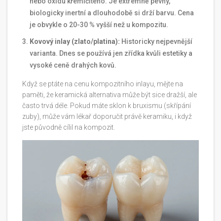
nebo oxidu křemičitého. Je extrémně pevný,
biologicky inertní a dlouhodobě si drží barvu. Cena
je obvykle o 20-30 % vyšší než u kompozitu.
Kovový inlay (zlato/platina):
Historicky nejpevnější
varianta. Dnes se používá jen zřídka kvůli estetiky a
vysoké ceně drahých kovů.
Když se ptáte na cenu kompozitního inlayu, mějte na
paměti, že keramická alternativa může být sice dražší, ale
často trvá déle. Pokud máte sklon k bruxismu (skřípání
zuby), může vám lékař doporučit právě keramiku, i když
jste původně cílil na kompozit.