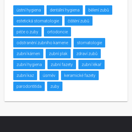
ústní hygiena
dentální hygiena
bělení zubů
estetická stomatologie
čištění zubů
péče o zuby
ortodoncie
odstranění zubního kamene
stomatologie
zubní kámen
zubní plak
zdraví zubů
zubní hygiena
zubní fazety
zubní lékař
zubní kaz
úsměv
keramické fazety
parodontitida
zuby