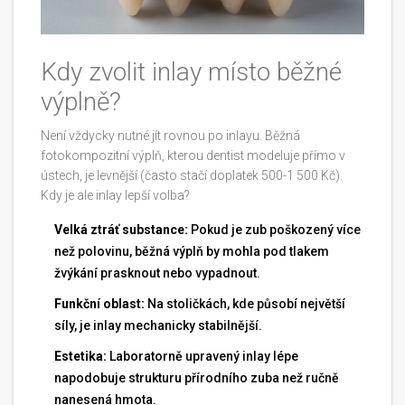
Kdy zvolit inlay místo běžné
výplně?
Není vždycky nutné jít rovnou po inlayu. Běžná
fotokompozitní výplň, kterou dentist modeluje přímo v
ústech, je levnější (často stačí doplatek 500-1 500 Kč).
Kdy je ale inlay lepší volba?
Velká ztráť substance:
Pokud je zub poškozený více
než polovinu, běžná výplň by mohla pod tlakem
žvýkání prasknout nebo vypadnout.
Funkční oblast:
Na stoličkách, kde působí největší
síly, je inlay mechanicky stabilnější.
Estetika:
Laboratorně upravený inlay lépe
napodobuje strukturu přírodního zuba než ručně
nanesená hmota.