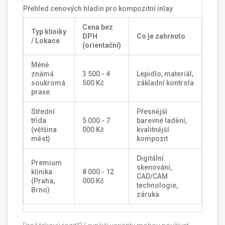
Přehled cenových hladin pro kompozitní inlay
Cena bez
Typ kliniky
DPH
Co je zahrnuto
/ Lokace
(orientační)
Méně
známá
3 500 - 4
Lepidlo, materiál,
soukromá
500 Kč
základní kontrola
praxe
Střední
Přesnější
třída
5 000 - 7
barevné ladění,
(většina
000 Kč
kvalitnější
měst)
kompozit
Digitální
Premium
skenování,
klinika
8 000 - 12
CAD/CAM
(Praha,
000 Kč
technologie,
Brno)
záruka