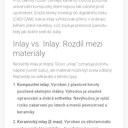
Proč takový rozdíl? Levnější varianty mohou používat
univerzální kompozity, které nejsou tak odolné proti
opotřebení. Dražší kliniky investují do digitálního tisku
(CAD/CAM), kde je inlay vyfrézován přímo v ordinaci
během jedné návštěvy, což zvyšuje přesnost pasivitu -
tedy jak dobře sedí do zuby.
Inlay vs. Inlay: Rozdíl mezi
materiály
Ne každý inlay je stejný. Slovo „inlay“ označuje polohu
náplně (uvnitř zubu), ale materiál může být zcela odlišný.
Nejčastěji se setkáváte s těmito typy:
Kompozitní inlay:
Vyroben z plastové hmoty
posílené skelnými vlákny. Výhodou je snadné
opravování a dobrá esthetika. Nevýhodou je vyšší
riziko zabarvení po letech a menší pevnost než u
keramiky.
Keramický inlay (E.max):
Vyroben ze sklolaminátu