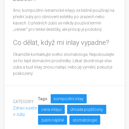
Ano, kompozitní i keramické inlayy se běžně používají na
přední zuby pro obnovení estetiky po úrazech nebo
kasech. U předních zubů se někdy používá termín
„veneer“ pro tenké destičky, ale princip je podobný.
Co dělat, když mi inlay vypadne?
Okamžitě kontaktujte svého stomatologa. Nepokoušejte
se ho lepit domácími prostředky. Lékař zkontroluje stav
zuba a buď inlay znovu nalepí, nebo jej vymění, pokud je
poškozený.
Tags:
kompozitní inlay
CATEGORY:
Zdraví a péče
cena inlayu
úhrada pojišťovny
o zuby
zubní náplně
stomatologie