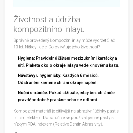
Životnost a údržba
kompozitního inlayu
Správně provedený kompozitní inlay může vydržet 5 až
10 let. Někdy i déle. Co ovlivňuje jeho životnost?
Hygiena:
Pravidelné čištění mezizubními kartáčky a
nití. Plaketa okolo okraje inlayu vede k novému kazu.
Návštěvy u hygieničky:
Každých 6 měsíců.
Odstranění kamene chrání okraje náplně.
Noční chrániče:
Pokud skřípáte, inlay bez chrániče
pravděpodobně praskne nebo se odlomí.
Kompozitní materiál je citlivější na abrazivní účinky past s
bílícím efektem. Doporučuje se používat jemné pasty s
nízkým RDA indexem (Relative Dentin Abrasivity).