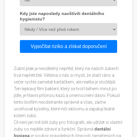
Kdy jste naposledy navštívili dentálního
hygienistu?
Vypočítat riziko a získat doporučení
Zubní plak je neviditelný nepřítel, který na našich zubech
trvá nepřetržitě. Většina z nás si myslí, že stačí ráno a
večer rychle zametat kartáčkem, ale realita je složitější.
Ten lepkavý film bakterií, který se tvoří během minut po
jídle, je hlavní příčinou kazů a onemocnění dásní. Pokud
tento biofilm neodstraníte správně a včas, začne
uvolňovat kyseliny, které ničí sklovinu a zapalují tkáně
kolem zubů.
Cíl není jen mít bílé zuby pro fotografii, ale udržet si vlastní
zuby co nejdéle zdravé a funkční. Správná
dentální
hygiena
je
soubor pravidelných činností zaměřených na