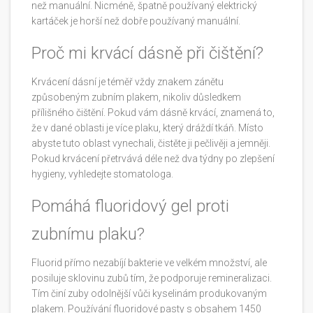
než manuální. Nicméně, špatně používaný elektrický
kartáček je horší než dobře používaný manuální.
Proč mi krvácí dásně při čištění?
Krvácení dásní je téměř vždy znakem zánětu
způsobeným zubním plakem, nikoliv důsledkem
přílišného čištění. Pokud vám dásně krvácí, znamená to,
že v dané oblasti je více plaku, který dráždí tkáň. Místo
abyste tuto oblast vynechali, čistěte ji pečlivěji a jemněji.
Pokud krvácení přetrvává déle než dva týdny po zlepšení
hygieny, vyhledejte stomatologa.
Pomáhá fluoridový gel proti
zubnímu plaku?
Fluorid přímo nezabíjí bakterie ve velkém množství, ale
posiluje sklovinu zubů tím, že podporuje remineralizaci.
Tím činí zuby odolnější vůči kyselinám produkovaným
plakem. Používání fluoridové pasty s obsahem 1450