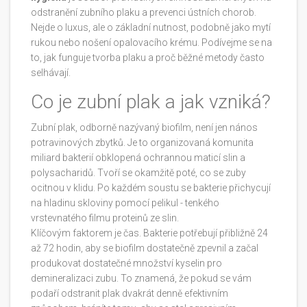
odstranění zubního plaku a prevenci ústních chorob
.
Nejde o luxus, ale o základní nutnost, podobně jako mytí
rukou nebo nošení opalovacího krému. Podívejme se na
to, jak funguje tvorba plaku a proč běžné metody často
selhávají.
Co je zubní plak a jak vzniká?
Zubní plak, odborně nazývaný biofilm, není jen nános
potravinových zbytků. Je to organizovaná komunita
miliard bakterií obklopená ochrannou maticí slin a
polysacharidů. Tvoří se okamžitě poté, co se zuby
ocitnou v klidu. Po každém soustu se bakterie přichycují
na hladinu skloviny pomocí pelikul - tenkého
vrstevnatého filmu proteinů ze slin.
Klíčovým faktorem je čas. Bakterie potřebují přibližně 24
až 72 hodin, aby se biofilm dostatečně zpevnil a začal
produkovat dostatečné množství kyselin pro
demineralizaci zubu. To znamená, že pokud se vám
podaří odstranit plak dvakrát denně efektivním