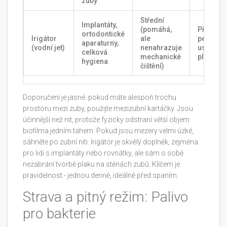
zuby
Střední
Implantáty,
(pomáhá,
Přeskok
ortodontické
Irigátor
ale
pevně
aparaturny,
(vodní jet)
nenahrazuje
usazené
celková
mechanické
plaku
hygiena
čištění)
Doporučení je jasné: pokud máte alespoň trochu
prostoru mezi zuby, použijte mezizubní kartáčky. Jsou
účinnější než nit, protože fyzicky odstraní větší objem
biofilma jedním tahem. Pokud jsou mezery velmi úzké,
sáhněte po zubní niti. Irigátor je skvělý doplněk, zejména
pro lidi s implantáty nebo rovnátky, ale sám o sobě
nezabrání tvorbě plaku na stěnách zubů. Klíčem je
pravidelnost - jednou denně, ideálně před spaním.
Strava a pitný režim: Palivo
pro bakterie