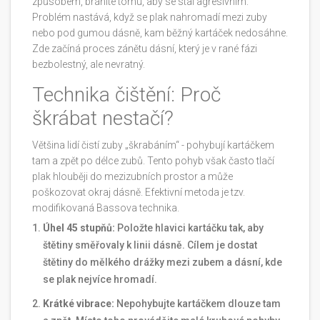
způsobem, bráníte tomu, aby se stal agresivním.
Problém nastává, když se plak nahromadí mezi zuby
nebo pod gumou dásně, kam běžný kartáček nedosáhne.
Zde začíná proces zánětu dásní, který je v rané fázi
bezbolestný, ale nevratný.
Technika čištění: Proč
škrábat nestačí?
Většina lidí čistí zuby „škrabáním“ - pohybují kartáčkem
tam a zpět po délce zubů. Tento pohyb však často tlačí
plak hlouběji do mezizubních prostor a může
poškozovat okraj dásně. Efektivní metoda je tzv.
modifikovaná Bassova technika.
Úhel 45 stupňů:
Položte hlavici kartáčku tak, aby
štětiny směřovaly k linii dásně. Cílem je dostat
štětiny do mělkého drážky mezi zubem a dásní, kde
se plak nejvíce hromadí.
Krátké vibrace:
Nepohybujte kartáčkem dlouze tam