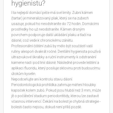
hygienistu?
I ta nejlepší domácí péče má své limity. Zubní kámen
(tartar) je mineralizovaný plak, který se na zubech
usazuje, pokud ho neodstraníte do 72 hodin. Domácími
prostředky ho už neodstraníte. Kámen drsným
povrchem podporuje další ukládání plaku a tlačí na
dásně, což vede k chronickému zánětu.
Profesionální čištění zubů by mělo být součástí vaší
rutiny alespoň dvakrát ročně. Dentální hygienista používá
ultrazvukové škrabky a ruční instrumenty k odstranění
kamene nad i pod linií dásně. Následně provede leštění a
aplikaci fluoridu, který posiluje sklovinu proti budoucímu
útokům kyselin.
Nepodceňujte ani kontrolu stavu dásní.
Periodontologická prohlídka zahrnuje měření hloubky
kapsiček kolem zubů. Pokud jsou hlubší než 3 mm, může
jít o počáteční stadium periodontitidy, kterou lze zastavit
včasnou intervencí. Čekání na bolest je chybná strategie -
bolesti často nejsou, dokud není příliš pozdě.