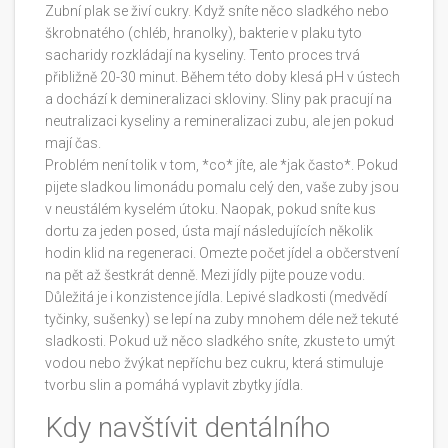
Zubní plak se živí cukry. Když sníte něco sladkého nebo
škrobnatého (chléb, hranolky), bakterie v plaku tyto
sacharidy rozkládají na kyseliny. Tento proces trvá
přibližně 20-30 minut. Během této doby klesá pH v ústech
a dochází k demineralizaci skloviny. Sliny pak pracují na
neutralizaci kyseliny a remineralizaci zubu, ale jen pokud
mají čas.
Problém není tolik v tom, *co* jíte, ale *jak často*. Pokud
pijete sladkou limonádu pomalu celý den, vaše zuby jsou
v neustálém kyselém útoku. Naopak, pokud sníte kus
dortu za jeden posed, ústa mají následujících několik
hodin klid na regeneraci. Omezte počet jídel a občerstvení
na pět až šestkrát denně. Mezi jídly pijte pouze vodu.
Důležitá je i konzistence jídla. Lepivé sladkosti (medvědí
tyčinky, sušenky) se lepí na zuby mnohem déle než tekuté
sladkosti. Pokud už něco sladkého sníte, zkuste to umýt
vodou nebo žvýkat nepříchu bez cukru, která stimuluje
tvorbu slin a pomáhá vyplavit zbytky jídla.
Kdy navštívit dentálního