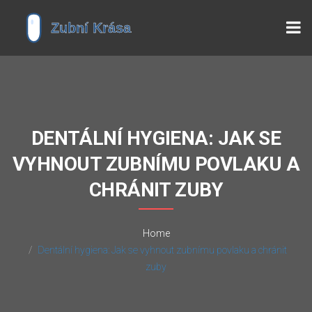
DENTÁLNÍ HYGIENA: JAK SE
VYHNOUT ZUBNÍMU POVLAKU A
CHRÁNIT ZUBY
Home
Dentální hygiena: Jak se vyhnout zubnímu povlaku a chránit
zuby