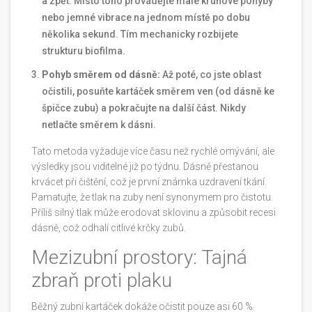
a zpět. Místo toho provádějte malé kruhové pohyby
nebo jemné vibrace na jednom místě po dobu
několika sekund. Tím mechanicky rozbijete
strukturu biofilma.
Pohyb směrem od dásně:
Až poté, co jste oblast
očistili, posuňte kartáček směrem ven (od dásně ke
špičce zubu) a pokračujte na další část. Nikdy
netlačte směrem k dásni.
Tato metoda vyžaduje více času než rychlé omývání, ale
výsledky jsou viditelné již po týdnu. Dásně přestanou
krvácet při čištění, což je první známka uzdravení tkání.
Pamatujte, že tlak na zuby není synonymem pro čistotu.
Příliš silný tlak může erodovat sklovinu a způsobit recesi
dásně, což odhalí citlivé krčky zubů.
Mezizubní prostory: Tajná
zbraň proti plaku
Běžný zubní kartáček dokáže očistit pouze asi 60 %