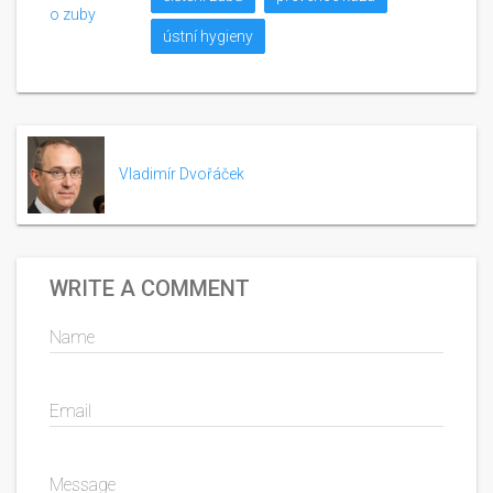
o zuby
ústní hygieny
Vladimír Dvořáček
WRITE A COMMENT
Name
Email
Message