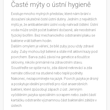
Časté mýty o ústní hygieně
Existuje mnoho mylných představ, které nám brání v
dosažení skutečně čisté ústní dutiny. Jedním z největších
mýtů je, že antibakteriální ústní vody nahradí čištění. Ústní
voda může snížit počet bakterií dočasně, ale neodstraní
fyzický biofilm. Bez mechanického odstranění plaku se
bakterie vrátí během hodin.
Dalším omylem je věření, že bílé zuby jsou vždy zdravé
zuby. Zuby mohou být bělené a stále mít aktivní kazy pod
povrchem. Barva zubů závisí na genetice a tloušťce
skloviny, nikoliv primárně na zdravotním stavu.
Soustřeďte se spíše na to, zda dásně nekrevácí a zda
nemáte citlivost na studené nebo teplé podněty.
Nakonec, nezapomínejte na jazyk. Povrch jazyka je drsný
a poskytuje ideální prostředí pro růst anaerobních
bakterií, které způsobují zápach z úst. Jemným
vyčištěním jazyka speciálním scrapem nebo zadní částí
kartáčku odstraníte významnou část bakteriální zátěže v
ústech.