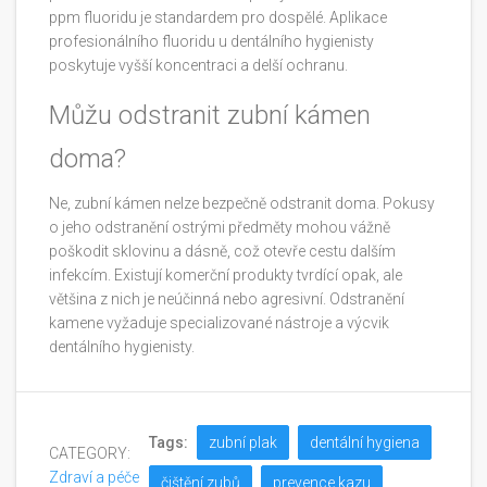
ppm fluoridu je standardem pro dospělé. Aplikace
profesionálního fluoridu u dentálního hygienisty
poskytuje vyšší koncentraci a delší ochranu.
Můžu odstranit zubní kámen
doma?
Ne, zubní kámen nelze bezpečně odstranit doma. Pokusy
o jeho odstranění ostrými předměty mohou vážně
poškodit sklovinu a dásně, což otevře cestu dalším
infekcím. Existují komerční produkty tvrdící opak, ale
většina z nich je neúčinná nebo agresivní. Odstranění
kamene vyžaduje specializované nástroje a výcvik
dentálního hygienisty.
Tags:
zubní plak
dentální hygiena
CATEGORY:
Zdraví a péče
čištění zubů
prevence kazu