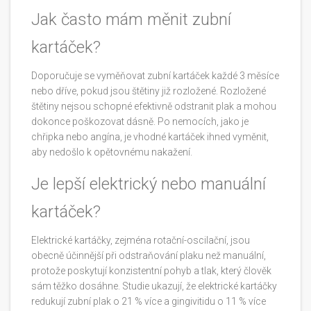
Jak často mám měnit zubní
kartáček?
Doporučuje se vyměňovat zubní kartáček každé 3 měsíce
nebo dříve, pokud jsou štětiny již rozložené. Rozložené
štětiny nejsou schopné efektivně odstranit plak a mohou
dokonce poškozovat dásně. Po nemocích, jako je
chřipka nebo angína, je vhodné kartáček ihned vyměnit,
aby nedošlo k opětovnému nakažení.
Je lepší elektrický nebo manuální
kartáček?
Elektrické kartáčky, zejména rotační-oscilační, jsou
obecně účinnější při odstraňování plaku než manuální,
protože poskytují konzistentní pohyb a tlak, který člověk
sám těžko dosáhne. Studie ukazují, že elektrické kartáčky
redukují zubní plak o 21 % více a gingivitidu o 11 % více