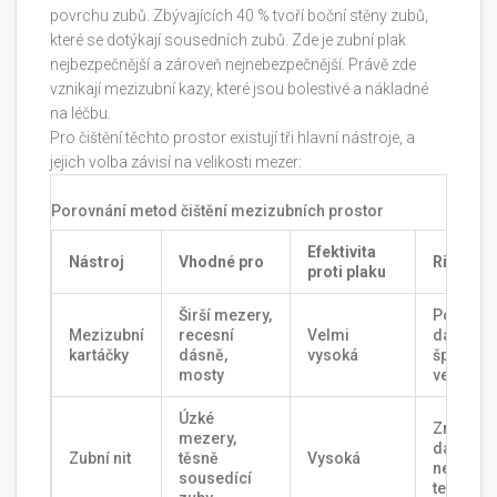
povrchu zubů. Zbývajících 40 % tvoří boční stěny zubů,
které se dotýkají sousedních zubů. Zde je zubní plak
nejbezpečnější a zároveň nejnebezpečnější. Právě zde
vznikají mezizubní kazy, které jsou bolestivé a nákladné
na léčbu.
Pro čištění těchto prostor existují tři hlavní nástroje, a
jejich volba závisí na velikosti mezer:
Porovnání metod čištění mezizubních prostor
Efektivita
Nástroj
Vhodné pro
Rizika
proti plaku
Širší mezery,
Poškoze
Mezizubní
recesní
Velmi
dásně př
kartáčky
dásně,
vysoká
špatné
mosty
velikosti
Úzké
Zranění
mezery,
dásně př
Zubní nit
těsně
Vysoká
nespráv
sousedící
technice