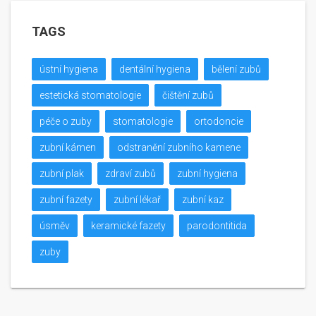
TAGS
ústní hygiena
dentální hygiena
bělení zubů
estetická stomatologie
čištění zubů
péče o zuby
stomatologie
ortodoncie
zubní kámen
odstranění zubního kamene
zubní plak
zdraví zubů
zubní hygiena
zubní fazety
zubní lékař
zubní kaz
úsměv
keramické fazety
parodontitida
zuby