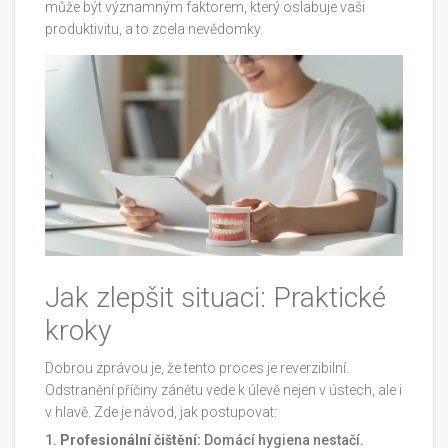
může být významným faktorem, který oslabuje vaši
produktivitu, a to zcela nevědomky.
Jak zlepšit situaci: Praktické
kroky
Dobrou zprávou je, že tento proces je reverzibilní.
Odstranění příčiny zánětu vede k úlevě nejen v ústech, ale i
v hlavě. Zde je návod, jak postupovat:
Profesionální čištění:
Domácí hygiena nestačí.