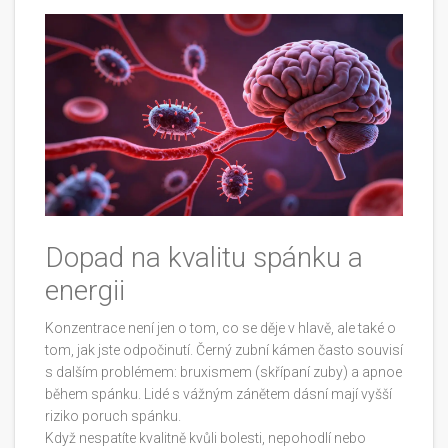
Dopad na kvalitu spánku a
energii
Konzentrace není jen o tom, co se děje v hlavě, ale také o
tom, jak jste odpočinutí. Černý zubní kámen často souvisí
s dalším problémem: bruxismem (skřípaní zuby) a apnoe
během spánku. Lidé s vážným zánětem dásní mají vyšší
riziko poruch spánku.
Když nespatíte kvalitně kvůli bolesti, nepohodlí nebo