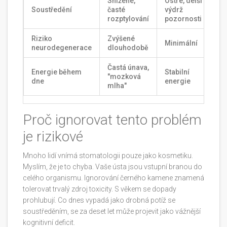
Snížené,
Ostré, delší
Soustředění
časté
výdrž
rozptylování
pozornosti
Riziko
Zvýšené
Minimální
neurodegenerace
dlouhodobě
Častá únava,
Energie během
Stabilní
"mozková
dne
energie
mlha"
Proč ignorovat tento problém
je rizikové
Mnoho lidí vnímá stomatologii pouze jako kosmetiku.
Myslím, že je to chyba. Vaše ústa jsou vstupní branou do
celého organismu. Ignorování černého kamene znamená
tolerovat trvalý zdroj toxicity. S věkem se dopady
prohlubují. Co dnes vypadá jako drobná potíž se
soustředěním, se za deset let může projevit jako vážnější
kognitivní deficit.