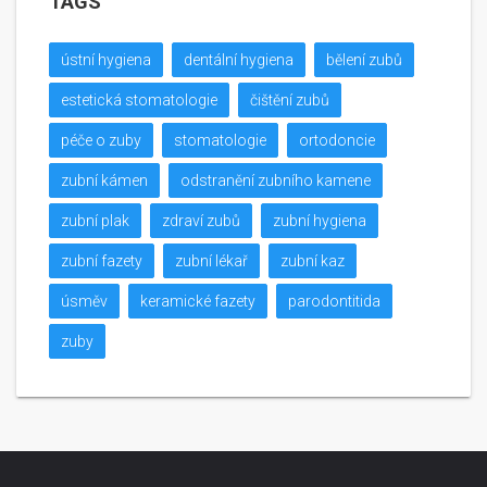
TAGS
ústní hygiena
dentální hygiena
bělení zubů
estetická stomatologie
čištění zubů
péče o zuby
stomatologie
ortodoncie
zubní kámen
odstranění zubního kamene
zubní plak
zdraví zubů
zubní hygiena
zubní fazety
zubní lékař
zubní kaz
úsměv
keramické fazety
parodontitida
zuby