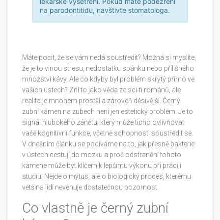
lékařské vyšetření. Pokud máte podezření
na parodontitidu, navštivte stomatologa.
Máte pocit, že se vám nedá soustředit? Možná si myslíte,
že je to vinou stresu, nedostatku spánku nebo přílišného
množství kávy. Ale co kdyby byl problém skrytý přímo ve
vašich ústech? Zní to jako věda ze sci-fi románů, ale
realita je mnohem prostší a zároveň děsivější. Černý
zubní kámen na zubech není jen estetický problém. Je to
signál hlubokého zánětu, který může ticho ovlivňovat
vaše kognitivní funkce, včetně schopnosti soustředit se.
V dnešním článku se podíváme na to, jak přesně bakterie
v ústech cestují do mozku a proč odstranění tohoto
kamene může být klíčem k lepšímu výkonu při práci i
studiu. Nejde o mýtus, ale o biologický proces, kterému
většina lidí nevěnuje dostatečnou pozornost.
Co vlastně je černý zubní