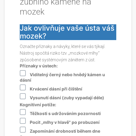
zubního kamene na
mozek
Jak ovlivňuje vaše ústa váš
mozek?
Označte příznaky a návyky, které se vás týkají.
Nástroj spočítá riziko tzv. „mozkové mlhy“
způsobené systémovým zánětem z úst.
Příznaky v ústech:
Viditelný černý nebo hnědý kámen u
dásní
Krvácení dásní při čištění
Vysunutí dásní (zuby vypadají déle)
Kognitivní potíže:
Těžkosti s udržováním pozornosti
Pocit „mlhy v hlavě" po probuzení
Zapomínání drobností během dne