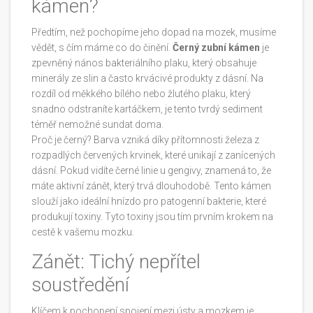
kámen?
Předtím, než pochopíme jeho dopad na mozek, musíme
vědět, s čím máme co do činění.
Černý zubní kámen
je
zpevněný nános bakteriálního plaku, který obsahuje
minerály ze slin a často krvácivé produkty z dásní
. Na
rozdíl od měkkého bílého nebo žlutého plaku, který
snadno odstraníte kartáčkem, je tento tvrdý sediment
téměř nemožné sundat doma.
Proč je černý? Barva vzniká díky přítomnosti železa z
rozpadlých červených krvinek, které unikají z zanícených
dásní. Pokud vidíte černé linie u gengivy, znamená to, že
máte aktivní zánět, který trvá dlouhodobě. Tento kámen
slouží jako ideální hnízdo pro patogenní bakterie, které
produkují toxiny. Tyto toxiny jsou tím prvním krokem na
cestě k vašemu mozku.
Zánět: Tichý nepřítel
soustředění
Klíčem k pochopení spojení mezi ústy a mozkem je