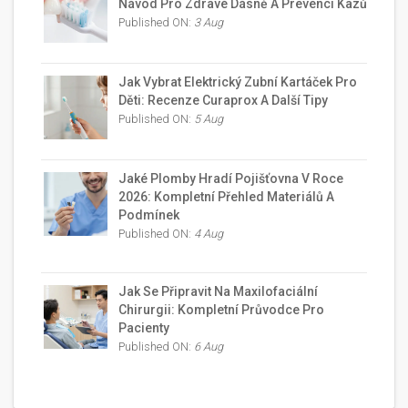
Návod Pro Zdravé Dásně A Prevenci Kazů
Published ON:
3 Aug
Jak Vybrat Elektrický Zubní Kartáček Pro
Děti: Recenze Curaprox A Další Tipy
Published ON:
5 Aug
Jaké Plomby Hradí Pojišťovna V Roce
2026: Kompletní Přehled Materiálů A
Podmínek
Published ON:
4 Aug
Jak Se Připravit Na Maxilofaciální
Chirurgii: Kompletní Průvodce Pro
Pacienty
Published ON:
6 Aug