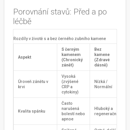
Porovnání stavů: Před a po
léčbě
Rozdíly v životě s a bez černého zubního kamene
S černým
Bez
kamenem
kamene
Aspekt
(Chronický
(Zdravé
zánět)
dásně)
Vysoká
Úroveň zánětu v
(zvýšené
Nízká /
krvi
CRP a
Normální
cytokiny)
Často
narušená
Hluboký a
Kvalita spánku
bolestí nebo
regenerační
apnoe