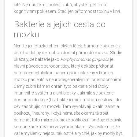
sítě. Nemusíte mít bolesti zubů, abyste trpěli tímto
kognitivním poklesem. Stačí jen přítomnost toxinů v krvi.
Bakterie a jejich cesta do
mozku
Není to jen otázka chemických látek. Samotné bakterie z
ústního dutiny se mohou dostat přímo do mozku. Studie
ukázaly, že bakterie jako
Porphyromonas gingivalis
je
hlavní původce parodontitidy, který dokáže překonat
hematoencefalickou bariéru
jsou nalezeny v tkáních
mozku pacientů s neurodegenerativními onemocněními.
Černý zubní kámen chrání tyto bakterie před útoky
imunitního systému a antibiotiky. Jakmile se bakterie
dostanou do krve (tzv. bakteriemie), mohou cestovat do
cév zásobujících mozek. Tam vyvolávají lokální zánět a
poškozují neurony. I když nemusíte okamžitě trpět
demencí, toto mikroskopické poškození snižuje efektivitu
komunikace mezi nervovými buňkami. Výsledkem je, že
vaše myšlenky nejsou tak ostré a rychlé, jak by mohly být.