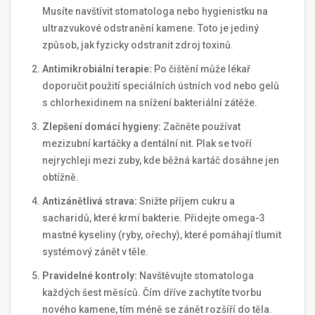
Musíte navštívit stomatologa nebo hygienistku na
ultrazvukové odstranění kamene. Toto je jediný
způsob, jak fyzicky odstranit zdroj toxinů.
Antimikrobiální terapie:
Po čištění může lékař
doporučit použití speciálních ústních vod nebo gelů
s chlorhexidinem na snížení bakteriální zátěže.
Zlepšení domácí hygieny:
Začněte používat
mezizubní kartáčky a dentální nit. Plak se tvoří
nejrychleji mezi zuby, kde běžná kartáč dosáhne jen
obtížně.
Antizánětlivá strava:
Snižte příjem cukru a
sacharidů, které krmí bakterie. Přidejte omega-3
mastné kyseliny (ryby, ořechy), které pomáhají tlumit
systémový zánět v těle.
Pravidelné kontroly:
Navštěvujte stomatologa
každých šest měsíců. Čím dříve zachytíte tvorbu
nového kamene, tím méně se zánět rozšíří do těla.