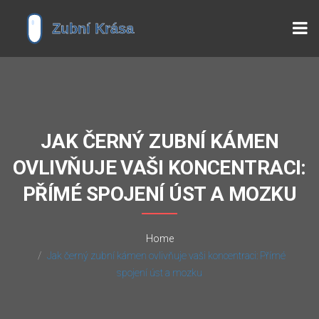
JAK ČERNÝ ZUBNÍ KÁMEN
OVLIVŇUJE VAŠI KONCENTRACI:
PŘÍMÉ SPOJENÍ ÚST A MOZKU
Home
Jak černý zubní kámen ovlivňuje vaši koncentraci: Přímé
spojení úst a mozku