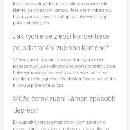
Investice do zdraví dásní je investicí do zdraví mozku.
Není to jen o krásném úsměvu. Je to o tom, mít jasnou
hlavu, vysokou energii a schopnost plně využít svůj
potenciál každý den.
Jak rychle se zlepší koncentrace
po odstranění zubního kamene?
Většina pacientů pociťuje úlevu od únavy a zlepšení
jasnosti mysli již několik týdnů po profesionálním čištění.
Úplné vymizení systémového zánětu však může trvat
několik měsíců, zejména pokud byla infekce dlouhodobá.
Klíčová je pravidelná údržba.
Může černý zubní kámen způsobit
depresi?
Existuje silná korelace mezi chronickým zánětem a
depresí. Zánětlivé cytokiny mohou ovlivňovat hladinu