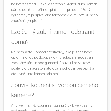
neurotransmiterů, jako je serotonin. Ačkoli zubní kámen
sám o sobě není přímou příčinou deprese, může být
významným přispívajícím faktorem k jejímu vzniku nebo
zhoršení symptomů.
Lze černý zubní kámen odstranit
doma?
Ne, nemůžete. Domácí prostředky, jako je soda nebo
citron, mohou poškodit sklovinu zubů, ale neodstraní
zpevněný kámen pod gumami. Pouze ultrazvukový
scaler v ordinaci stomatologa je schopen bezpečně a
efektivně tento kámen odstranit.
Souvisí kouření s tvorbou černého
kamene?
Ano, velmi silně. Kouření snižuje průtok krve v dásních,
což maskuje příznaky krvácení, ale zároveň podporuje