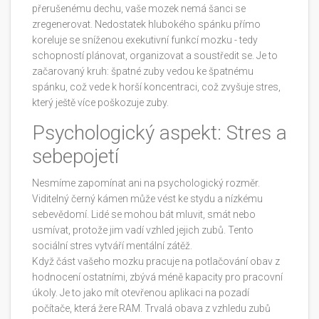
přerušenému dechu, vaše mozek nemá šanci se
zregenerovat. Nedostatek hlubokého spánku přímo
koreluje se sníženou exekutivní funkcí mozku - tedy
schopností plánovat, organizovat a soustředit se. Je to
začarovaný kruh: špatné zuby vedou ke špatnému
spánku, což vede k horší koncentraci, což zvyšuje stres,
který ještě více poškozuje zuby.
Psychologický aspekt: Stres a
sebepojetí
Nesmíme zapomínat ani na psychologický rozměr.
Viditelný černý kámen může vést ke stydu a nízkému
sebevědomí. Lidé se mohou bát mluvit, smát nebo
usmívat, protože jim vadí vzhled jejich zubů. Tento
sociální stres vytváří mentální zátěž.
Když část vašeho mozku pracuje na potlačování obav z
hodnocení ostatními, zbývá méně kapacity pro pracovní
úkoly. Je to jako mít otevřenou aplikaci na pozadí
počítače, která žere RAM. Trvalá obava z vzhledu zubů