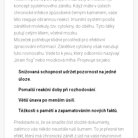
koncept systémového zánětu. Když máte v ústech
chronické infekce způsobené černým kamenem, vaše
tělo reaguje obrannou reakcí. Imunitní systém posílá
zánětlivé molekuly, tzv. cytokiny, do oběhu. Tyto látky
putují celým tělem, včetně mozku.
Mozeček potřebuje klidné prostředí pro efektivní
zpracování informací. Zánětlivé cytokiny však narušují
tuto rovnováhu. Vede to k jevu, který odborníci nazývají
„brain fog“ nebo mozková mlha. Projevuje se jako:
Snižovaná schopnost udržet pozornost na jedné
úloze.
Pomalší reakční doby při rozhodování.
Větší únava po menším úsilí.
Těžkosti s pamětí a zapamatováním nových faktů.
Představte si, že se snažíte číst složité dokumenty,
zatímco vás někdo neustále ruší šumem. To je přesně ten
efekt, který má chronický zánět z úst na vaše neuronové