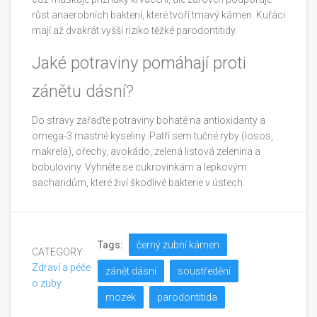
růst anaerobních bakterií, které tvoří tmavý kámen. Kuřáci
mají až dvakrát vyšší riziko těžké parodontitidy.
Jaké potraviny pomáhají proti
zánětu dásní?
Do stravy zařaďte potraviny bohaté na antioxidanty a
omega-3 mastné kyseliny. Patří sem tučné ryby (losos,
makrela), ořechy, avokádo, zelená listová zelenina a
bobuloviny. Vyhněte se cukrovinkám a lepkovým
sacharidům, které živí škodlivé bakterie v ústech.
Tags:
černý zubní kámen
CATEGORY:
Zdraví a péče
zánět dásní
soustředění
o zuby
mozek
parodontitida