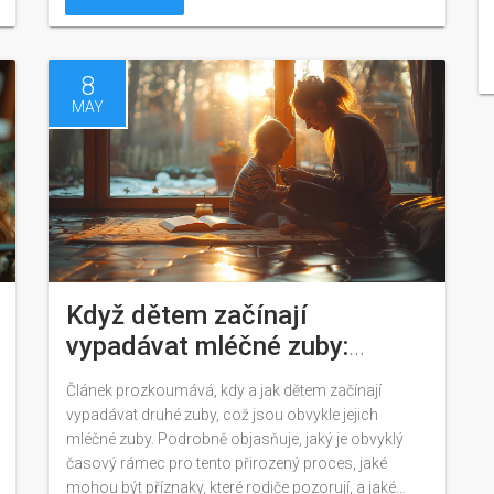
8
MAY
Když dětem začínají
vypadávat mléčné zuby:
Průvodce pro rodiče
Článek prozkoumává, kdy a jak dětem začínají
vypadávat druhé zuby, což jsou obvykle jejich
mléčné zuby. Podrobně objasňuje, jaký je obvyklý
časový rámec pro tento přirozený proces, jaké
mohou být příznaky, které rodiče pozorují, a jaké