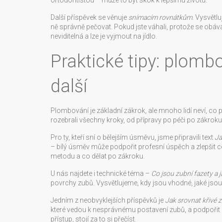
ortodontistou – může to být skok k lepšímu životu.
Další příspěvek se věnuje
snímacím rovnátkům
. Vysvětl
ně správně pečovat. Pokud jste váhali, protože se obáv
neviditelná a lze je vyjmout na jídlo.
Praktické tipy: plombo
další
Plombování je základní zákrok, ale mnoho lidí neví, co 
rozebrali všechny kroky, od přípravy po péči po zákroku
Pro ty, kteří sní o bělejším úsměvu, jsme připravili text
Ja
– bílý úsměv může podpořit profesní úspěch a zlepšit c
metodu a co dělat po zákroku.
U nás najdete i technické téma –
Co jsou zubní fazety a j
povrchy zubů. Vysvětlujeme, kdy jsou vhodné, jaké jsou 
Jedním z neobvyklejších příspěvků je
Jak srovnat křivé
které vedou k nesprávnému postavení zubů, a podpořit 
přístup, stojí za to si přečíst.