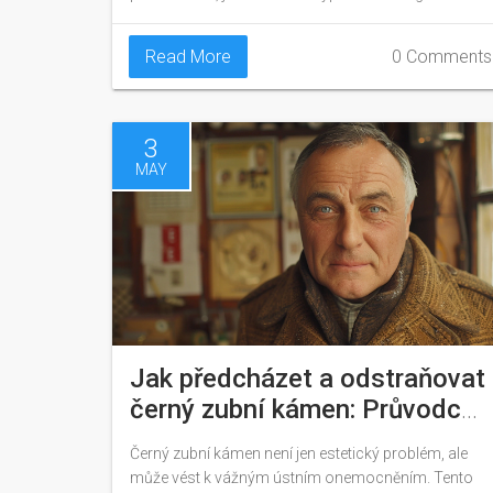
snímku, jaké jsou jeho charakteristické znaky a jak
lze pomocí těchto snímků rozlišit různé stadia kazu.
Read More
0 Comments
Srozumitelně objasníme, proč je pravidelná
diagnostika důležitá a jaké preventivní kroky můžete
podniknout, aby se váš úsměv udržel zdravý.
3
MAY
Jak předcházet a odstraňovat
černý zubní kámen: Průvodce
účinnými metodami
Černý zubní kámen není jen estetický problém, ale
může vést k vážným ústním onemocněním. Tento