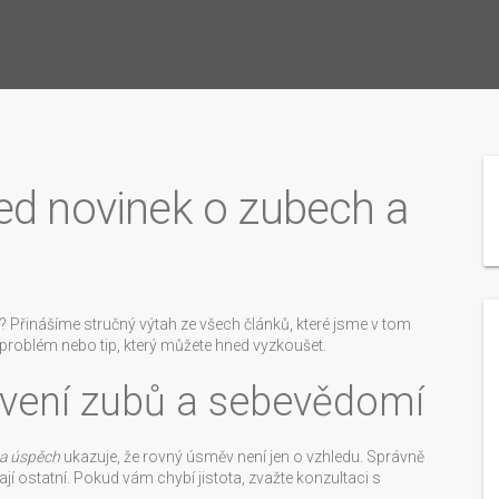
ed novinek o zubech a
? Přinášíme stručný výtah ze všech článků, které jsme v tom
í problém nebo tip, který můžete hned vyzkoušet.
avení zubů a sebevědomí
 a úspěch
ukazuje, že rovný úsměv není jen o vzhledu. Správně
ají ostatní. Pokud vám chybí jistota, zvažte konzultaci s