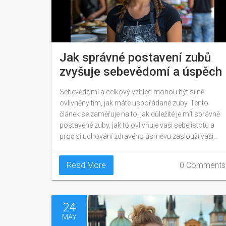
Jak správné postavení zubů
zvyšuje sebevědomí a úspěch
Sebevědomí a celkový vzhled mohou být silně
ovlivněny tím, jak máte uspořádané zuby. Tento
článek se zaměřuje na to, jak důležité je mít správně
postavené zuby, jak to ovlivňuje vaši sebejistotu a
proč si uchování zdravého úsměvu zaslouží vaši
pozornost.
Read More
0 Comments
24
MAY