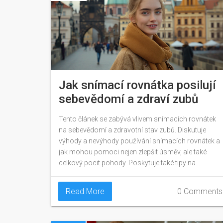
Jak snímací rovnátka posilují
sebevědomí a zdraví zubů
Tento článek se zabývá vlivem snímacích rovnátek
na sebevědomí a zdravotní stav zubů. Diskutuje
výhody a nevýhody používání snímacích rovnátek a
jak mohou pomoci nejen zlepšit úsměv, ale také
celkový pocit pohody. Poskytuje také tipy na
správnou péči o rovnátka a rady pro ty, kteří teprve
zvažují jejich pořízení.
Read More
0 Comments