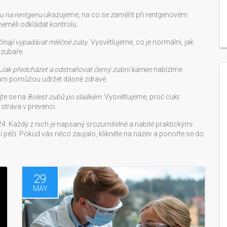
zu na rentgenu
ukazujeme, na co se zaměřit při rentgenovém
neměli odkládat kontrolu.
ínají vypadávat mléčné zuby
. Vysvětlujeme, co je normální, jak
 zubaře.
Jak předcházet a odstraňovat černý zubní kámen
nabízíme
 vám pomůžou udržet dásně zdravé.
jte se na
Bolest zubů po sladkém
. Vysvětlujeme, proč cukr
strava v prevenci.
4. Každý z nich je napsaný srozumitelně a nabité praktickými
 péči. Pokud vás něco zaujalo, klikněte na název a ponořte se do
29
MAY