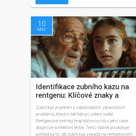
10
MAY
Identifikace zubního kazu na
rentgenu: Klíčové znaky a
diagnostika
Zubní kaz je jedním z nejběžnějších zdravotních
problémů, kterým čelí lidé po celém světě.
Rentgenové snímky hrají klíčovou roli v jeho rané
diagnóze a efektivní léčbě. Tento článek poskytuje
pohled na to, jak zubní kaz vypadá na rentgenovém