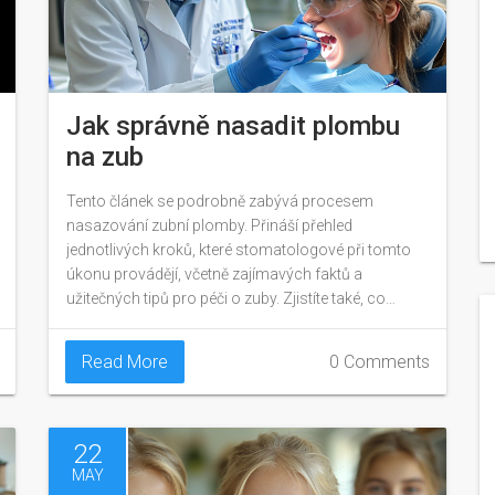
Jak správně nasadit plombu
na zub
Tento článek se podrobně zabývá procesem
nasazování zubní plomby. Přináší přehled
jednotlivých kroků, které stomatologové při tomto
úkonu provádějí, včetně zajímavých faktů a
užitečných tipů pro péči o zuby. Zjistíte také, co
očekávat během samotného zákroku a jak o
plombu pečovat po jejím nasazení.
Read More
0 Comments
22
MAY