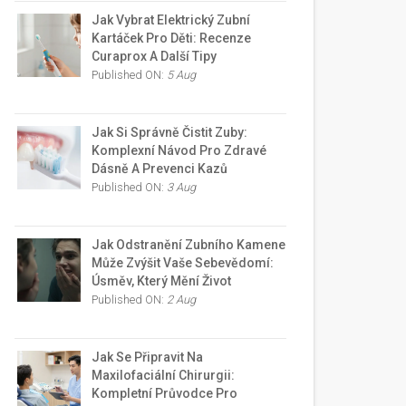
Jak Vybrat Elektrický Zubní
Kartáček Pro Děti: Recenze
Curaprox A Další Tipy
Published ON:
5 Aug
Jak Si Správně Čistit Zuby:
Komplexní Návod Pro Zdravé
Dásně A Prevenci Kazů
Published ON:
3 Aug
Jak Odstranění Zubního Kamene
Může Zvýšit Vaše Sebevědomí:
Úsměv, Který Mění Život
Published ON:
2 Aug
Jak Se Připravit Na
Maxilofaciální Chirurgii:
Kompletní Průvodce Pro