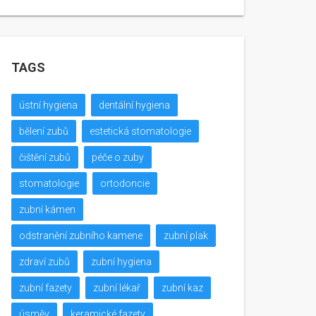
TAGS
ústní hygiena
dentální hygiena
bělení zubů
estetická stomatologie
čištění zubů
péče o zuby
stomatologie
ortodoncie
zubní kámen
odstranění zubního kamene
zubní plak
zdraví zubů
zubní hygiena
zubní fazety
zubní lékař
zubní kaz
úsměv
keramické fazety