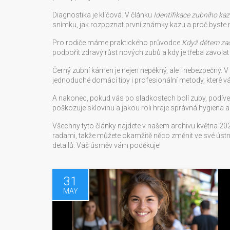
Diagnostika je klíčová. V článku
Identifikace zubního ka
snímku, jak rozpoznat první známky kazu a proč byste 
Pro rodiče máme praktického průvodce
Když dětem zač
podpořit zdravý růst nových zubů a kdy je třeba zavolat
Černý zubní kámen je nejen nepěkný, ale i nebezpečný. V
jednoduché domácí tipy i profesionální metody, které
A nakonec, pokud vás po sladkostech bolí zuby, podíve
poškozuje sklovinu a jakou roli hraje správná hygiena a 
Všechny tyto články najdete v našem archivu května 202
radami, takže můžete okamžitě něco změnit ve své ústní
detailů. Váš úsměv vám poděkuje!
31
MAY