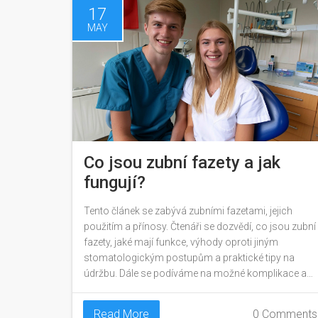
17
MAY
Co jsou zubní fazety a jak
fungují?
Tento článek se zabývá zubními fazetami, jejich
použitím a přínosy. Čtenáři se dozvědí, co jsou zubní
fazety, jaké mají funkce, výhody oproti jiným
stomatologickým postupům a praktické tipy na
údržbu. Dále se podíváme na možné komplikace a
jak se jim vyhnout.
Read More
0 Comments