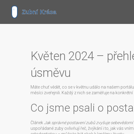
Květen 2024 – přehl
úsměvu
Máte chuť vědět, co se v květnu událo na našem portálu
měsíci zveřejnili. Každý z nich se zaměřuje na konkrétn
Co jsme psali o post
Článek
Jak správné postavení zubů zvyšuje sebevědomí
uspořádané zuby ovlivňují řeč, žvýkání i to, jak vás vním