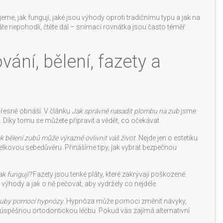
ujeme, jak fungují, jaké jsou výhody oproti tradičnímu typu a jak na
áte nepohodlí, čtěte dál – snímací rovnátka jsou často téměř
vání, bělení, fazety a
přesně obnáší. V článku
Jak správně nasadit plombu na zub
jsme
. Díky tomu se můžete připravit a vědět, co očekávat.
k bělení zubů může výrazně ovlivnit váš život
. Nejde jen o estetiku
elkovou sebedůvěru. Přinášíme tipy, jak vybrat bezpečnou
ak fungují?
Fazety jsou tenké pláty, které zakrývají poškozené
výhody a jak o ně pečovat, aby vydržely co nejdéle.
 zuby pomocí hypnózy
. Hypnóza může pomoci změnit návyky,
úspěšnou ortodontickou léčbu. Pokud vás zajímá alternativní