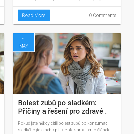
kroky by měli podniknout, aby podpořili zdravý růst
stálých zubů svých dětí. Tento článek nabízí užitečné
Read More
0 Comments
tipy pro rodiče jak pomoci dětem zvládnout tento
důležitý milník ve vývoji.
1
MAY
Bolest zubů po sladkém:
Příčiny a řešení pro zdravé
zuby
Pokud jste někdy cítili bolest zubů po konzumaci
sladkého jídla nebo pití, nejste sami. Tento článek