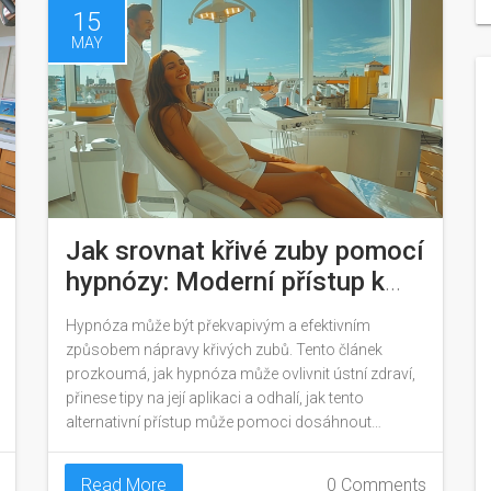
15
MAY
Jak srovnat křivé zuby pomocí
hypnózy: Moderní přístup k
ústní hygieně
Hypnóza může být překvapivým a efektivním
způsobem nápravy křivých zubů. Tento článek
prozkoumá, jak hypnóza může ovlivnit ústní zdraví,
přinese tipy na její aplikaci a odhalí, jak tento
alternativní přístup může pomoci dosáhnout
krásného úsměvu.
Read More
0 Comments