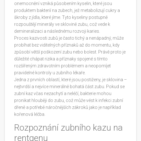
onemocnění vzniká působením kyselin, které jsou
produktem bakterií na zubech, jež metabolizují cukry a
škroby z jídla, které jíme. Tyto kyseliny postupně
rozpouštějí minerály ve sklovině zubu, což vede k
demineralizaci a následnému rozvoji karies.
Proces kazivosti zubů je často tichý a nenápadný, může
probíhat bez viditelných příznaků až do momentu, kdy
způsobí větší poškození zubu nebo bolest. Právě proto je
důležité chápat rizika a příznaky spojené s tímto
rozšířeným zdravotním problémem a neopomíjet
pravidelné kontroly u zubního lékaře.
Jedna z prvních oblastí, které jsou postiženy, je sklovina –
nejtvrdší a nejvíce minerálně bohatá část zubu. Pokud se
zubní kaz včas nezachytí a neléčí, bakterie mohou
pronikat hlouběji do zubu, což může vést k infekci zubní
dřeně a potřebě náročnějších zákroků jako je například
kořenová léčba.
Rozpoznání zubního kazu na
rentgenu