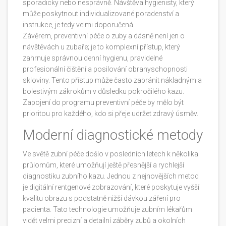
sporadicky nebo nesprávně. Návštěva hygienisty, který
může poskytnout individualizované poradenství a
instrukce, je tedy velmi doporučená.
Závěrem, preventivní péče o zuby a dásně není jen o
návštěvách u zubaře; je to komplexní přístup, který
zahrnuje správnou denní hygienu, pravidelné
profesionální čištění a posilování obranyschopnosti
skloviny. Tento přístup může často zabránit nákladným a
bolestivým zákrokům v důsledku pokročilého kazu.
Zapojení do programu preventivní péče by mělo být
prioritou pro každého, kdo si přeje udržet zdravý úsměv.
Moderní diagnostické metody
Ve světě zubní péče došlo v posledních letech k několika
průlomům, které umožňují ještě přesnější a rychlejší
diagnostiku zubního kazu. Jednou z nejnovějších metod
je digitální rentgenové zobrazování, které poskytuje vyšší
kvalitu obrazu s podstatně nižší dávkou záření pro
pacienta. Tato technologie umožňuje zubním lékařům
vidět velmi precizní a detailní záběry zubů a okolních