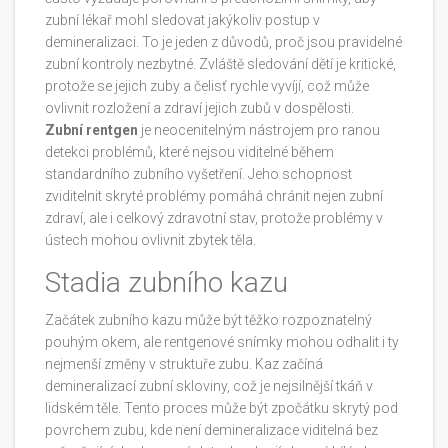
zubní lékař mohl sledovat jakýkoliv postup v
demineralizaci. To je jeden z důvodů, proč jsou pravidelné
zubní kontroly nezbytné. Zvláště sledování dětí je kritické,
protože se jejich zuby a čelisť rychle vyvíjí, což může
ovlivnit rozložení a zdraví jejich zubů v dospělosti.
Zubní rentgen
je neocenitelným nástrojem pro ranou
detekci problémů, které nejsou viditelné během
standardního zubního vyšetření. Jeho schopnost
zviditelnit skryté problémy pomáhá chránit nejen zubní
zdraví, ale i celkový zdravotní stav, protože problémy v
ústech mohou ovlivnit zbytek těla.
Stadia zubního kazu
Začátek zubního kazu může být těžko rozpoznatelný
pouhým okem, ale rentgenové snímky mohou odhalit i ty
nejmenší změny v struktuře zubu. Kaz začíná
demineralizací zubní skloviny, což je nejsilnější tkáň v
lidském těle. Tento proces může být zpočátku skrytý pod
povrchem zubu, kde není demineralizace viditelná bez