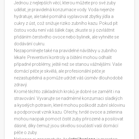
Jednou z nejlepších věcí, kterou můžete pro své zuby
udělat, je pravidelná konzumace vody. Voda nejenže
hydratuje, ale také pomáhá vyplavovat zbytky jídla a
cukry z úst, což snižuje riziko zubního kazu. Pokud pít
čistou vodu není váš šálek čaje, zkuste si ji ozvláštnit
přidáním čerstvého ovoce nebo bylinek, ale vyhněte se
dodávání cukru.
Nezapomínejte také na pravidelné návštěvy u zubního
lékaře. Preventivní kontroly a čištění mohou odhalit
případné problémy, ještě než se stanou vážnějšími. Vaše
domácí péče je skvělá, ale profesionální péče je
nezastupitelná a pomůže udržet váš úsměv dlouhodobě
zdravý.
Kromě těchto základních kroků je dobré se zaměřit i na
stravování. Vyvarujte se nadměrné konzumaci sladkých
a kyselých potravin, které mohou poškodit zubní sklovinu
a podporovat vznik kazu. Ořechy, tvrdé ovoce a zelenina
mohou naopak pomoct čistit zuby přirozeně a posilovat
dásně, díky čemuž jsou skvělou součástí vaší domácí
péče o zuby.