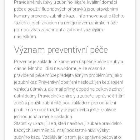
Pravidelné návštěvy u zubního lékaře, kvalitní domácí
péče a použití fluoridových přípravků jsou stavebními
kameny prevence zubního kazu. Informovanost o těchto
fázích a jejich znacích na rentgenovém snímku může
pomoci včas zasáhnout a zabránit vážnějším
následkům.
Význam preventivní péče
Prevence je základním kamenem úspěšné péče o zuby a
dásně. Mnoho lidí si neuvědomuje, že včasná a
pravidelná péče může předejít vážným problémům, jako
je zubní kaz. Preventivní opatření neslouží jen ke zlepšení
vzhledu úsměvu, ale mají přímý dopad na celkové zdraví
ústní dutiny. Pravidelné kontroly u zubaře, správné čištění
zubů a použití zubní nitě jsou základem pro odhalení
problémů v rané fázi, kdy je jejich léčba ještě relativně
jednoduchá a méně nákladná.
Statistiky ukazují, že ti, kteří navštěvují zubaře pravidelně
každých šest měsíců, mají podstatně nižší výskyt
zubního kazu. Vzdělávání o tom, jak správně pečovat o