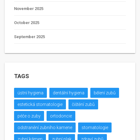
November 2025
October 2025
September 2025
TAGS
ústní hygiena
dentální hygiena
bělení zubů
estetická stomatologie
čištění zubů
péče o zuby
ortodoncie
odstranění zubního kamene
stomatologie
zubní kámen
zubní plak
zdraví zubů