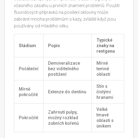
včasného zásahu u prvních znamení problémů. Použití
fluoridových přípravků na posílení skloviny může
zabránit mnoha problémům s kazy, zvláště když jsou
používány od mladého věku.
Typické
Stádium
Popis
znaky na
rentgenu
Demineralizace
Mírně
Počáteční
bez viditelného
temné
postižení
oblasti
Stín s
Mírně
Extenze do dentinu
čistými
pokročilé
hranami
Velké
Zahrnutí pulpy,
tmavé
Pokročilé
možný rozklad
oblasti s
zubních kořenů
únikem