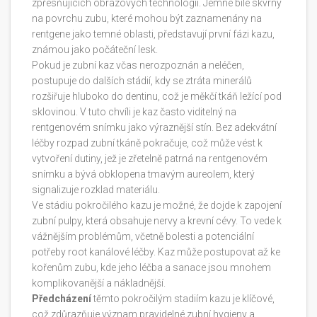
zpřesňujících obrazových technologií. Jemné bílé skvrny
na povrchu zubu, které mohou být zaznamenány na
rentgene jako temné oblasti, představují první fázi kazu,
známou jako počáteční lesk.
Pokud je zubní kaz včas nerozpoznán a neléčen,
postupuje do dalších stádií, kdy se ztráta minerálů
rozšiřuje hluboko do dentinu, což je měkčí tkáň ležící pod
sklovinou. V tuto chvíli je kaz často viditelný na
rentgenovém snímku jako výraznější stín. Bez adekvátní
léčby rozpad zubní tkáně pokračuje, což může vést k
vytvoření dutiny, jež je zřetelně patrná na rentgenovém
snímku a bývá obklopena tmavým aureolem, který
signalizuje rozklad materiálu.
Ve stádiu pokročilého kazu je možné, že dojde k zapojení
zubní pulpy, která obsahuje nervy a krevní cévy. To vede k
vážnějším problémům, včetně bolesti a potenciální
potřeby root kanálové léčby. Kaz může postupovat až ke
kořenům zubu, kde jeho léčba a sanace jsou mnohem
komplikovanější a nákladnější.
Předcházení
těmto pokročilým stadiím kazu je klíčové,
což zdůrazňuje význam pravidelné zubní hygieny a