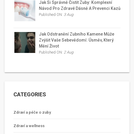
Jak Si Správně Čistit Zuby: Komplexní
Návod Pro Zdravé Dásně A Prevenci Kazů
Published ON:
3 Aug
Jak Odstranění Zubního Kamene Může
Zvýšit Vaše Sebevědomí: Úsměv, Který
Mění Život
Published ON:
2 Aug
CATEGORIES
Zdraví a péče o zuby
Zdraví a wellness