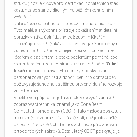
struktur, což je klíčové pro identifikaci počátečních stadií
kazu, než se stane viditelným na běžném kontrolním
vyšetření.
Další důležitou technologií je použití intraorálních kamer.
Tyto malé, ale výkonné přístroje dokáží snímat detailní
obrázky vnitřku ústní dutiny, což zubním lékařům
umožňuje okamžitě ukázat pacientovi, jaké problémy na
zubech má. Umožňuje to nejen lepší komunikaci mezi
lékařem a pacientem, ale také pacientům pomáhá lépe
rozumět svému zdravotnímu stavu a potřebám.
Zubní
lékaři
mohou používat tyto obrazy k poskytování
personalizovaných rad a doporučení pro domácí péči,
což zvyšuje šance na úspěšnou prevenci dalšího rozvoje
zubního kazu.
V některých případech je také stále více využívána 3D
zobrazovací technika, známá jako Cone Beam
Computed Tomography (CBCT). Tato metoda poskytuje
trojrozměrné zobrazení zubů a čelistí, což je obzvláště
užitečné při složitějších diagnózách nebo při plánování
ortodontických zákroků. Detail, který CBCT poskytuje, je