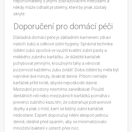
neporovnatelný s jinými zobrazovacími metodami a
někdy může odhalit problémy, které by jinak zůstaly
skryté.
Doporučení pro domácí péči
Důkladná domácí péče je základním kamenem zdraví
našich zubů a celkové ústní hygieny. Správná technika
čištění zubů spočívá ve využití kvalitní zubní pasty a
měkkého zubního kartáčku. Je důležité kartáček
pohybovat jemnými, krouživými tahy a věnovat
pozornost každému zubu zvlášť. Doba čištění by měla být
nejméně dvě minuty, dvakrát denně. Přitom nemějte
kartáček příliš tvrdě, abyste nepoškodili dásně.
Mezizubní prostory nesmíme zanedbávat. Použití
dentálních nití nebo mezizubních kartáčků pomáhá v
prevenci zubního kazu tím, že odstraňuje potravinové
zbytky a plak z míst, kam se běžný zubní kartáček
nedostane. Experti doporučují nitění alespoň jednou
denně, ideálně před spaním, aby se minimalizovalo
množství bakterií v ústech přes noc.