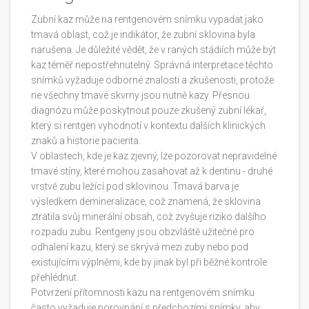
Zubní kaz může na rentgenovém snímku vypadat jako
tmavá oblast, což je indikátor, že zubní sklovina byla
narušena. Je důležité vědět, že v raných stádiích může být
kaz téměř nepostřehnutelný. Správná interpretace těchto
snímků vyžaduje odborné znalosti a zkušenosti, protože
ne všechny tmavé skvrny jsou nutně kazy. Přesnou
diagnózu může poskytnout pouze zkušený zubní lékař,
který si rentgen vyhodnotí v kontextu dalších klinických
znaků a historie pacienta.
V oblastech, kde je kaz zjevný, lze pozorovat nepravidelné
tmavé stíny, které mohou zasahovat až k dentinu - druhé
vrstvě zubu ležící pod sklovinou. Tmavá barva je
výsledkem demineralizace, což znamená, že sklovina
ztratila svůj minerální obsah, což zvyšuje riziko dalšího
rozpadu zubu. Rentgeny jsou obzvláště užitečné pro
odhalení kazu, který se skrývá mezi zuby nebo pod
existujícími výplněmi, kde by jinak byl při běžné kontrole
přehlédnut.
Potvrzení přítomnosti kazu na rentgenovém snímku
často vyžaduje porovnání s předchozími snímky, aby