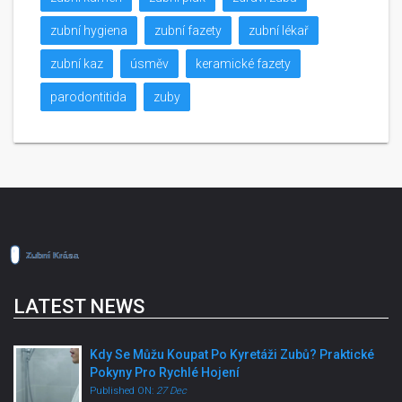
zubní hygiena
zubní fazety
zubní lékař
zubní kaz
úsměv
keramické fazety
parodontitida
zuby
LATEST NEWS
Kdy Se Můžu Koupat Po Kyretáži Zubů? Praktické
Pokyny Pro Rychlé Hojení
Published ON:
27 Dec