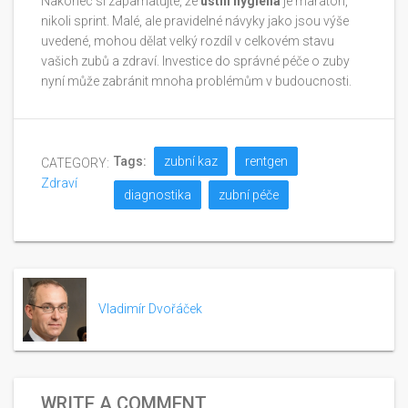
Nakonec si zapamatujte, že
ústní hygiena
je maraton,
nikoli sprint. Malé, ale pravidelné návyky jako jsou výše
uvedené, mohou dělat velký rozdíl v celkovém stavu
vašich zubů a zdraví. Investice do správné péče o zuby
nyní může zabránit mnoha problémům v budoucnosti.
Tags:
zubní kaz
rentgen
CATEGORY:
Zdraví
diagnostika
zubní péče
Vladimír Dvořáček
WRITE A COMMENT