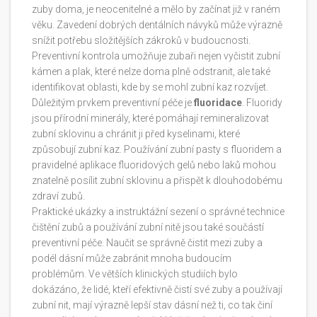
zuby doma, je neocenitelné a mělo by začínat již v raném
věku. Zavedení dobrých dentálních návyků může výrazně
snížit potřebu složitějších zákroků v budoucnosti.
Preventivní kontrola umožňuje zubaři nejen vyčistit zubní
kámen a plak, které nelze doma plně odstranit, ale také
identifikovat oblasti, kde by se mohl zubní kaz rozvíjet.
Důležitým prvkem preventivní péče je
fluoridace
. Fluoridy
jsou přírodní minerály, které pomáhají remineralizovat
zubní sklovinu a chránit ji před kyselinami, které
způsobují zubní kaz. Používání zubní pasty s fluoridem a
pravidelné aplikace fluoridových gelů nebo laků mohou
znatelně posílit zubní sklovinu a přispět k dlouhodobému
zdraví zubů.
Praktické ukázky a instruktážní sezení o správné technice
čištění zubů a používání zubní nitě jsou také součástí
preventivní péče. Naučit se správně čistit mezi zuby a
podél dásní může zabránit mnoha budoucím
problémům. Ve větších klinických studiích bylo
dokázáno, že lidé, kteří efektivně čistí své zuby a používají
zubní nit, mají výrazně lepší stav dásní než ti, co tak činí