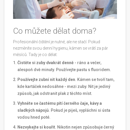
Co můžete dělat doma?
Profesionální čištění je nutné, ale ne stačí. Pokud
nezměníte svou denní hygienu, kámen se vrátí za pár
měsíců. Tady je co dělat:
Čistěte si zuby dvakrát denně
- ráno a večer,
alespoň dvě minuty. Používejte pastu s fluoridem.
Používejte zubní nit každý den
. Kámen se tvoří tam,
kde kartáček nedosáhne - mezi zuby. Nit je jediný
způsob, jak odstranit plak z těchto míst.
Vyhněte se častému pití černého čaje, kávy a
sladkých nápojů
. Pokud je piješ, vypláchni si ústa
vodou hned poté.
Nezvykejte si kouřit
. Nikotin nejen způsobuje černý