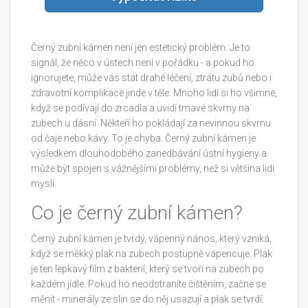
Černý zubní kámen není jen estetický problém. Je to
signál, že něco v ústech není v pořádku - a pokud ho
ignorujete, může vás stát drahé léčení, ztrátu zubů nebo i
zdravotní komplikace jinde v těle. Mnoho lidí si ho všimne,
když se podívají do zrcadla a uvidí tmavé skvrny na
zubech u dásní. Někteří ho pokládají za nevinnou skvrnu
od čaje nebo kávy. To je chyba. Černý zubní kámen je
výsledkem dlouhodobého zanedbávání ústní hygieny a
může být spojen s vážnějšími problémy, než si většina lidí
myslí.
Co je černý zubní kámen?
Černý zubní kámen je tvrdý, vápenný nános, který vzniká,
když se měkký plak na zubech postupně vápencuje. Plak
je ten lepkavý film z bakterií, který se tvoří na zubech po
každém jídle. Pokud ho neodstraníte čištěním, začne se
měnit - minerály ze slin se do něj usazují a plak se tvrdí.