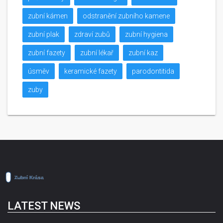
zubní kámen
odstranění zubního kamene
zubní plak
zdraví zubů
zubní hygiena
zubní fazety
zubní lékař
zubní kaz
úsměv
keramické fazety
parodontitida
zuby
LATEST NEWS