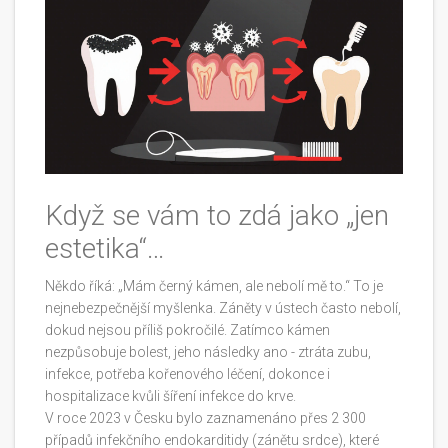
Když se vám to zdá jako „jen
estetika“…
Někdo říká: „Mám černý kámen, ale nebolí mě to.“ To je
nejnebezpečnější myšlenka. Záněty v ústech často nebolí,
dokud nejsou příliš pokročilé. Zatímco kámen
nezpůsobuje bolest, jeho následky ano - ztráta zubu,
infekce, potřeba kořenového léčení, dokonce i
hospitalizace kvůli šíření infekce do krve.
V roce 2023 v Česku bylo zaznamenáno přes 2 300
případů infekčního endokarditidy (zánětu srdce), které