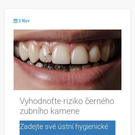
3 Nov
Vyhodnoťte riziko černého
zubního kamene
Zadejte své ústní hygienické