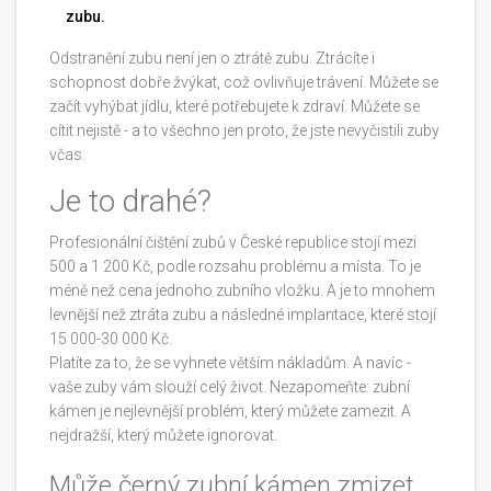
zubu.
Odstranění zubu není jen o ztrátě zubu. Ztrácíte i
schopnost dobře žvýkat, což ovlivňuje trávení. Můžete se
začít vyhýbat jídlu, které potřebujete k zdraví. Můžete se
cítit nejistě - a to všechno jen proto, že jste nevyčistili zuby
včas.
Je to drahé?
Profesionální čištění zubů v České republice stojí mezi
500 a 1 200 Kč, podle rozsahu problému a místa. To je
méně než cena jednoho zubního vložku. A je to mnohem
levnější než ztráta zubu a následné implantace, které stojí
15 000-30 000 Kč.
Platíte za to, že se vyhnete větším nákladům. A navíc -
vaše zuby vám slouží celý život. Nezapomeňte: zubní
kámen je nejlevnější problém, který můžete zamezit. A
nejdražší, který můžete ignorovat.
Může černý zubní kámen zmizet