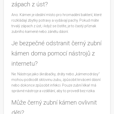
zápach z úst?
Ano. Kámen je ideální místo pro hromadění bakterií, které
rozkládají zbytky potravy a vydávají pachy. Pokud máte
trvalý zápach z úst, i když se čistíte, je to častý příznak
zubního kameně nebo zánětu dásní.
Je bezpečné odstranit černý zubní
kámen doma pomocí nástrojů z
internetu?
Ne. Nástroje jako škrábačky, dráty nebo „kámenodrásy“
mohou poškodit sklovinu zubu, způsobit krvácení dásní
nebo dokonce způsobit infekci. Pouze zubní lékař má
správné nástroje a vzdělání, aby to provedl bez rizika.
Může černý zubní kámen ovlivnit
děti?