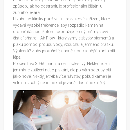
způsob, jak ho odstranit, je profesionální čištění u
zubního lékaře.
U zubního kliniky používají ultrazvukové zařízení, které
vydává vysoké frekvence, aby rozpadlo kámen na
drobné částice. Potom se použije jemný průmyslový
čistící přístroj - Air Flow - který vymyje zbytky pigmentů a
plaku pomocí proudu vody, vzduchu a jemného prášku.
Výsledek? Zuby jsou čisté, dásně jsou klidnější a ústa cítí
lépe.
Proces trvá 30-60 minut a není bolestivý. Někteří lidé cítí
jen mírné zatížení nebo pískání, ale po něm se zuby cítí
jako nové. Někdy je třeba více návštěv, pokud kámen je
velmi rozsáhlý nebo pokud je zánět dásní pokročilý.