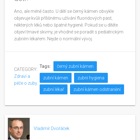
Ano, ale méně často. U dětí se černý kámen obvykle
objevuje kvůli přílišnému užívání fluoridových past,
některých léků nebo špatné hygieně. Pokud se u dítěte
objeví tmavé skvrny, je vhodné se poradit s pediatrickým
zubním lékařem. Nejde o normální vývoj.
Tags:
černý zubní kámen
CATEGORY:
Zdraví a
zubní kámen
zubní hygiena
péče o zuby
zubní lékař
zubní kámen odstranění
Vladimír Dvořáček