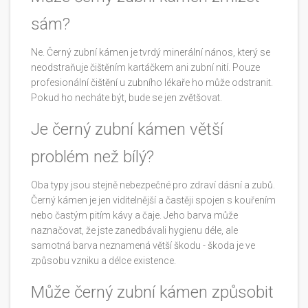
sám?
Ne. Černý zubní kámen je tvrdý minerální nános, který se
neodstraňuje čištěním kartáčkem ani zubní nití. Pouze
profesionální čištění u zubního lékaře ho může odstranit.
Pokud ho necháte být, bude se jen zvětšovat.
Je černý zubní kámen větší
problém než bílý?
Oba typy jsou stejně nebezpečné pro zdraví dásní a zubů.
Černý kámen je jen viditelnější a častěji spojen s kouřením
nebo častým pitím kávy a čaje. Jeho barva může
naznačovat, že jste zanedbávali hygienu déle, ale
samotná barva neznamená větší škodu - škoda je ve
způsobu vzniku a délce existence.
Může černý zubní kámen způsobit