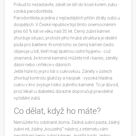
Pokud to nezastavíte, zánět se šíří do kosti kolem zubu -
vzniká parodontitida.
Parodontitida je jedna z nejčastějších příčin ztráty zubů u
dospělých. V České republice trpí tímto onemocněním
přes 60 % lidí ve věku nad 35 let. Černý zubní kámen
zhoršuje situaci, protože jeho hrubá struktura je ideální
půda pro bakterie. Kromě toho se černý kámen často
objevuje u lidí, kteří mají špatnou ústní hygienu - což
znamená, že kromě kamenů můžete mít i karies, záněty
dásní nebo i infekce v dásních.
Ještě hůře to je pro lidi s cukrovkou. Záněty v ústech
zhoršují kontrolu glukózy a naopak - vysoká hladina
cukru v krvi zvyšuje riziko zubního kameně. To je důvod,
proč lékaři u diabetiků důrazně doporučují pravidelné
vyčištění zubů.
Co dělat, když ho máte?
Nemůžete ho odstranit doma. Žádná zubní pasta, žádný
zubní nit, žádný „kouzelný“ nástroj z internetu vám
neodstraní černý zubní kámen. Je příliš tvrdý. Jediný