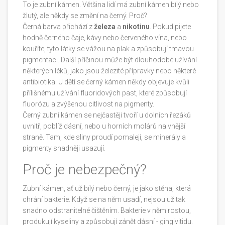
To je zubní kámen. Většina lidí má zubní kámen bílý nebo
žlutý, ale někdy se změní na černý. Proč?
Černá barva přichází z
železa
a
nikotinu
. Pokud pijete
hodně černého čaje, kávy nebo červeného vína, nebo
kouříte, tyto látky se vážou na plak a způsobují tmavou
pigmentaci. Další příčinou může být dlouhodobé užívání
některých léků, jako jsou železité přípravky nebo některé
antibiotika. U dětí se černý kámen někdy objevuje kvůli
přílišnému užívání fluoridových past, které způsobují
fluorózu a zvýšenou citlivost na pigmenty.
Černý zubní kámen se nejčastěji tvoří u dolních řezáků
uvnitř, poblíž dásní, nebo u horních molárů na vnější
straně. Tam, kde sliny proudí pomaleji, se minerály a
pigmenty snadněji usazují.
Proč je nebezpečný?
Zubní kámen, ať už bílý nebo černý, je jako stěna, která
chrání bakterie. Když se na něm usadí, nejsou už tak
snadno odstranitelné čištěním. Bakterie v něm rostou,
produkují kyseliny a způsobují zánět dásní - gingivitidu.