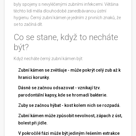
byly spojeny s nevyléčenými zubními infekcemi. Většina
těchto lidí měla dlouhodobě zanedbávanou ústní
hygienu. Černý zubní kámen je jedním z prvních znaků, že
se to začíná dít.
Co se stane, když to necháte
být?
Když necháte černý zubní kámen být:
Zubní kámen se zvětšuje - může pokrýt celý zub až k
hranici korunky.
Dásně se začnou odsazovat - vznikají tzv.
parodontální kapsy, kde se hromadí bakterie.
Zuby se začnou hýbat - kost kolem nich se rozpadá.
Zubní kámen může způsobit nevolnost, zápach z úst,
bolest při jídle.
V pokročilé fázi může být jediným řešením extrakce