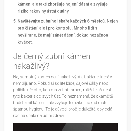
kámen, ale také zhoršuje hojení dásní a zvyšuje
riziko rakoviny ústní dutiny.
Navštěvujte zubního lékaře každých 6 měsíců
. Nejen
pro čištění, ale i pro kontrolu. Mnoho lidí si
nevšimne, že mají zánět dásní, dokud nezačnou
krvácet.
Je černý zubní kámen
nakažlivý?
Ne, samotný kámen není nakažlivý. Ale bakterie, které v
něm žijí, ano. Pokud si sdílíte lžíce, čajové šálky nebo
políbíte někoho, kdo má zubní kámen, můžete přenést
tyto bakterie do svých úst. To neznamená, že okamžitě
budete mít kámen - ale zvyšuje to riziko, pokud máte
špatnou hygienu. To je důvod, proč je důležité, aby celá
rodina dbala na ústní zdraví.