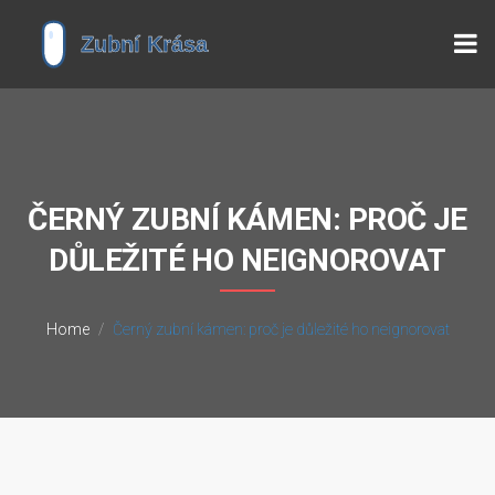
ČERNÝ ZUBNÍ KÁMEN: PROČ JE
DŮLEŽITÉ HO NEIGNOROVAT
Home
Černý zubní kámen: proč je důležité ho neignorovat