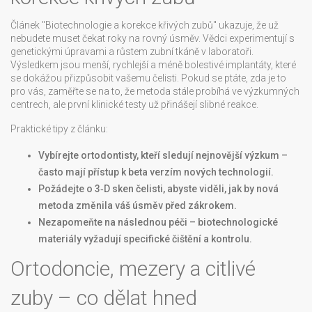
Článek "Biotechnologie a korekce křivých zubů" ukazuje, že už
nebudete muset čekat roky na rovný úsměv. Vědci experimentují s
genetickými úpravami a růstem zubní tkáně v laboratoři.
Výsledkem jsou menší, rychlejší a méně bolestivé implantáty, které
se dokážou přizpůsobit vašemu čelisti. Pokud se ptáte, zda je to
pro vás, zaměřte se na to, že metoda stále probíhá ve výzkumných
centrech, ale první klinické testy už přinášejí slibné reakce.
Praktické tipy z článku:
Vybírejte ortodontisty, kteří sledují nejnovější výzkum –
často mají přístup k beta verzím nových technologií.
Požádejte o 3‑D sken čelisti, abyste viděli, jak by nová
metoda změnila váš úsměv před zákrokem.
Nezapomeňte na následnou péči – biotechnologické
materiály vyžadují specifické čištění a kontrolu.
Ortodoncie, mezery a citlivé
zuby – co dělat hned