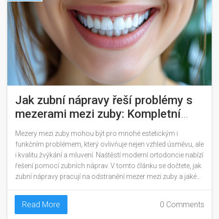
Jak zubní nápravy řeší problémy s
mezerami mezi zuby: Kompletní
průvodce
Mezery mezi zuby mohou být pro mnohé estetickým i
funkčním problémem, který ovlivňuje nejen vzhled úsměvu, ale
i kvalitu žvýkání a mluvení. Naštěstí moderní ortodoncie nabízí
řešení pomocí zubních náprav. V tomto článku se dočtete, jak
zubní nápravy pracují na odstranění mezer mezi zuby a jaké
jsou vaše možnosti. Od tradičních kovových rovnátek přes
neviditelné alignery až po lingvální technologie, zjistíte vše
Read More
0 Comments
potřebné pro informované rozhodnutí o vašem