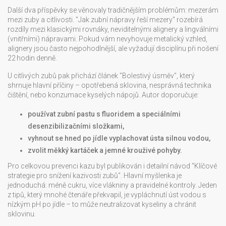
Další dva příspěvky se věnovaly tradičnějším problémům: mezerám
mezi zuby a citlivosti. "Jak zubní nápravy řeší mezery" rozebírá
rozdíly mezi klasickými rovnáky, neviditelnými alignery a lingválními
(vnitřními) nápravami. Pokud vám nevyhovuje metalický vzhled,
alignery jsou často nejpohodlnější, ale vyžadují disciplínu při nošení
22 hodin denně.
U citlivých zubů pak přichází článek "Bolestivý úsměv", který
shrnuje hlavní příčiny – opotřebená sklovina, nesprávná technika
čištění, nebo konzumace kyselých nápojů. Autor doporučuje:
používat zubní pastu s fluoridem a speciálními
desenzibilizačními složkami,
vyhnout se hned po jídle vyplachovat ústa silnou vodou,
zvolit měkký kartáček a jemné krouživé pohyby.
Pro celkovou prevenci kazu byl publikován i detailní návod "Klíčové
strategie pro snížení kazivosti zubů". Hlavní myšlenka je
jednoduchá: méně cukru, více vlákniny a pravidelné kontroly. Jeden
z tipů, který mnohé čtenáře překvapil, je vypláchnutí úst vodou s
nízkým pH po jídle – to může neutralizovat kyseliny a chránit
sklovinu.