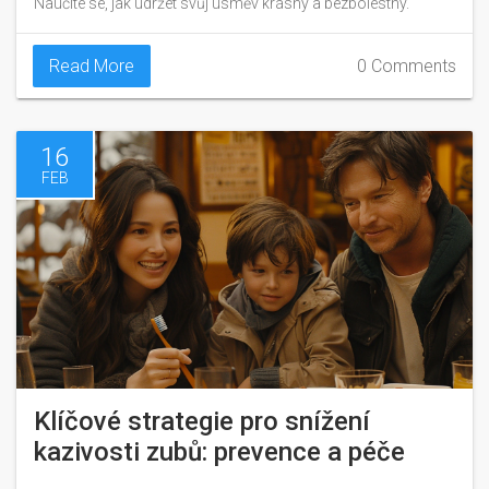
Naučíte se, jak udržet svůj úsměv krásný a bezbolestný.
Read More
0 Comments
16
FEB
Klíčové strategie pro snížení
kazivosti zubů: prevence a péče