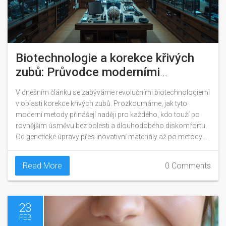
Biotechnologie a korekce křivých
zubů: Průvodce moderními
metodami
V dnešním článku se zabýváme revolučními biotechnologiemi
v oblasti korekce křivých zubů. Prozkoumáme, jak tyto
moderní metody přinášejí naději pro každého, kdo touží po
rovnějším úsměvu bez bolesti a dlouhodobého diskomfortu.
Od genetické úpravy přes inovativní materiály až po metody
růstu zubů v laboratoři – objevíme, jak věda překračuje
tradiční hranice ortodoncie a nabízí efektivnější, rychlejší a
Read More
0 Comments
méně invazivní řešení.
23
FEB