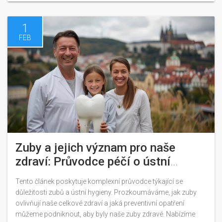
1
FEB
Zuby a jejich význam pro naše
zdraví: Průvodce péčí o ústní
dutinu
Tento článek poskytuje komplexní průvodce týkající se
důležitosti zubů a ústní hygieny. Prozkoumáváme, jak zuby
ovlivňují naše celkové zdraví a jaká preventivní opatření
můžeme podniknout, aby byly naše zuby zdravé. Nabízíme