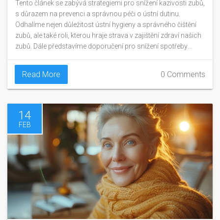
Tento článek se zabývá strategiemi pro snížení kazivosti zubů,
s důrazem na prevenci a správnou péči o ústní dutinu.
Odhalíme nejen důležitost ústní hygieny a správného čištění
zubů, ale také roli, kterou hraje strava v zajištění zdraví našich
zubů. Dále představíme doporučení pro snížení spotřeby
cukru a dalších nebezpečných potravin, kromě toho se
dozvíte i o vlivu nápojů na zubní sklovinu a strategiích pro
Read More
0 Comments
jejich konzumaci minimálně poškozující zuby.
14
FEB