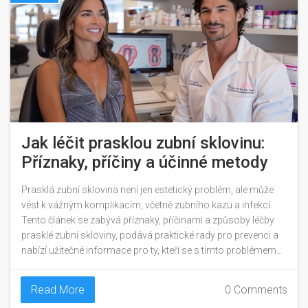
Jak léčit prasklou zubní sklovinu:
Příznaky, příčiny a účinné metody
Prasklá zubní sklovina není jen estetický problém, ale může
vést k vážným komplikacím, včetně zubního kazu a infekcí.
Tento článek se zabývá příznaky, příčinami a způsoby léčby
prasklé zubní skloviny, podává praktické rady pro prevenci a
nabízí užitečné informace pro ty, kteří se s tímto problémem
potýkají. Od správné ústní hygieny přes změny stravovacích
návyků až po profesionální zásahy, zde najdete vše potřebné
Read More
0 Comments
k udržení zdravé zubní skloviny.