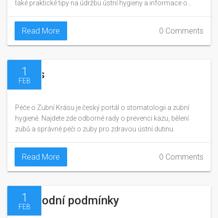
také praktické tipy na údržbu ústní hygieny a informace o
běžných dentálních problémech. Pojďme společně
prozkoumat, co potřebujeme vědět, aby naše zuby a úsměv
Read More
0 Comments
byly v nejlepší formě.
1
O nás
FEB
Péče o Zubní Krásu je český portál o stomatologii a zubní
hygieně. Najdete zde odborné rady o prevenci kazu, bělení
zubů a správné péči o zuby pro zdravou ústní dutinu.
Read More
0 Comments
1
Obchodní podmínky
FEB