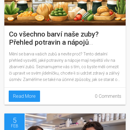
Co všechno barví naše zuby?
Přehled potravin a nápojů
ovlivňujících barvu zubů
Mění se barva vašich zubů a nevíte proč? Tento detailní
přehled vysvětlí, jaké potraviny a nápoje mají největší vliv na
zbarvení zubů. Seznamujeme vás s tím, co byste měli omezit
či upravit ve svém jídelníčku, chcete-li si udržet zdravý a zářivý
úsměv. Zaměříme se také na účinné způsoby, jak se starat o
své zuby a které produkty preferovat pro jejich bělení a
ochranu.
Read More
0 Comments
5
FEB