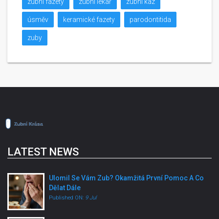
zubní fazety
zubní lékař
zubní kaz
úsměv
keramické fazety
parodontitida
zuby
LATEST NEWS
Ulomil Se Vám Zub? Okamžitá První Pomoc A Co
Dělat Dále
Published ON:
9 Jul