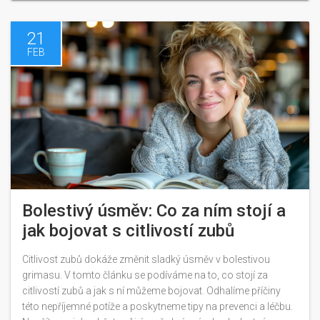
ortodontickém léčení.
21
FEB
Bolestivý úsměv: Co za ním stojí a
jak bojovat s citlivostí zubů
Citlivost zubů dokáže změnit sladký úsměv v bolestivou
grimasu. V tomto článku se podíváme na to, co stojí za
citlivostí zubů a jak s ní můžeme bojovat. Odhalíme příčiny
této nepříjemné potíže a poskytneme tipy na prevenci a léčbu.