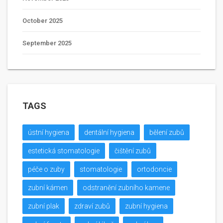
October 2025
September 2025
TAGS
ústní hygiena
dentální hygiena
bělení zubů
estetická stomatologie
čištění zubů
péče o zuby
stomatologie
ortodoncie
zubní kámen
odstranění zubního kamene
zubní plak
zdraví zubů
zubní hygiena