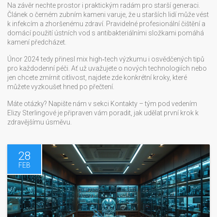
Na závěr nechte prostor i praktickým radám pro starší generaci.
Článek o černém zubním kameni varuje, že u starších lidí může vést
k infekcím a zhoršenému zdraví. Pravidelné profesionální čištění a
domácí použití ústních vod s antibakteriálními složkami pomáhá
kamení předcházet.
Únor 2024 tedy přinesl mix high‑tech výzkumu i osvědčených tipů
pro každodenní péči. Ať už uvažujete o nových technologiích nebo
jen chcete zmírnit citlivost, najdete zde konkrétní kroky, které
můžete vyzkoušet hned po přečtení.
Máte otázky? Napište nám v sekci Kontakty – tým pod vedením
Elizy Sterlingové je připraven vám poradit, jak udělat první krok k
zdravějšímu úsměvu.
28
FEB