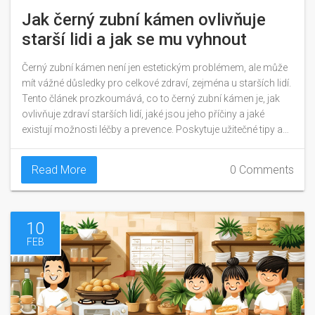
Jak černý zubní kámen ovlivňuje
starší lidi a jak se mu vyhnout
Černý zubní kámen není jen estetickým problémem, ale může
mít vážné důsledky pro celkové zdraví, zejména u starších lidí.
Tento článek prozkoumává, co to černý zubní kámen je, jak
ovlivňuje zdraví starších lidí, jaké jsou jeho příčiny a jaké
existují možnosti léčby a prevence. Poskytuje užitečné tipy a
doporučení pro zachování zdravých úst a zubů i ve vyšším
věku.
Read More
0 Comments
10
FEB