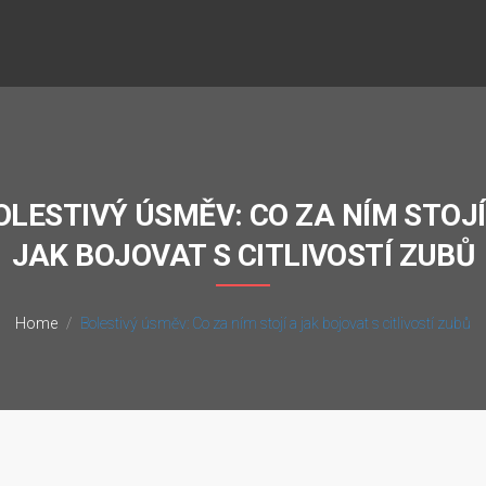
OLESTIVÝ ÚSMĚV: CO ZA NÍM STOJÍ
JAK BOJOVAT S CITLIVOSTÍ ZUBŮ
Home
Bolestivý úsměv: Co za ním stojí a jak bojovat s citlivostí zubů