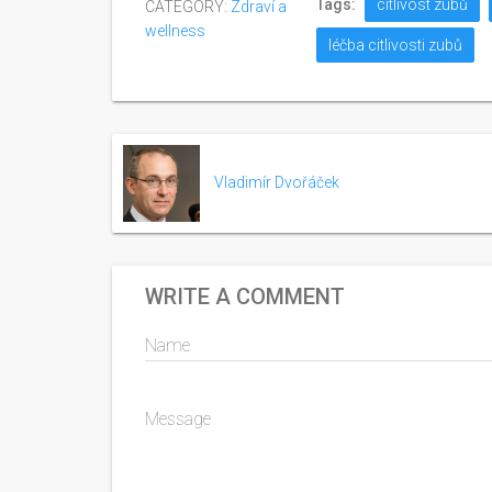
Tags:
citlivost zubů
CATEGORY:
Zdraví a
wellness
léčba citlivosti zubů
Vladimír Dvořáček
WRITE A COMMENT
Name
Message