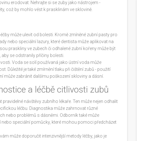
vinu erodovat. Nehrajte si se zuby jako nástrojem -
ěty, což by mohlo vést k prasklinám ve sklovině.
í léčby může ulevit od bolesti. Kromě zmíněné zubní pasty pro
lady nebo speciální lazury, které dentista může aplikovat na
o jsou praskliny ve zubech či odhalené zubní kořeny může být
by se odstranily příčiny bolesti.
livosti. Voda se solí používaná jako ústní voda může
. Důležité je také zmírnění tlaku při čištění zubů - použití
ění může zabránit dalšímu poškození skloviny a dásní.
ostice a léčbě citlivosti zubů
 pravidelné návštěvy zubního lékaře. Ten může nejen odhalit
specifickou léčbu. Diagnostika může zahrnovat různé
ubech nebo problémů s dásněmi. Odborník také může
šení nebo speciální pomůcky, které mohou pomoci předcházet
ř vám může doporučit intenzivnější metody léčby, jako je