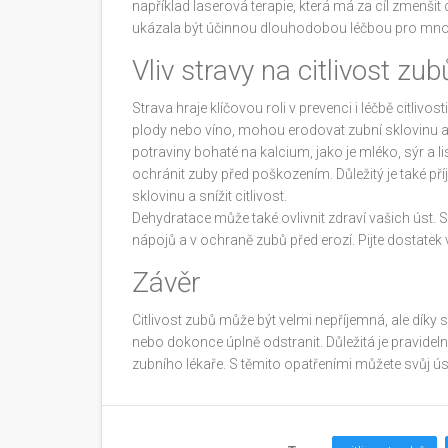
například laserová terapie, která má za cíl zmenšit 
ukázala být účinnou dlouhodobou léčbou pro mno
Vliv stravy na citlivost zub
Strava hraje klíčovou roli v prevenci i léčbě citlivos
plody nebo víno, mohou erodovat zubní sklovinu a z
potraviny bohaté na kalcium, jako je mléko, sýr a 
ochránit zuby před poškozením. Důležitý je také p
sklovinu a snížit citlivost.
Dehydratace může také ovlivnit zdraví vašich úst. Sa
nápojů a v ochraně zubů před erozí. Pijte dostatek
Závěr
Citlivost zubů může být velmi nepříjemná, ale díky 
nebo dokonce úplně odstranit. Důležitá je pravidel
zubního lékaře. S těmito opatřeními můžete svůj ú