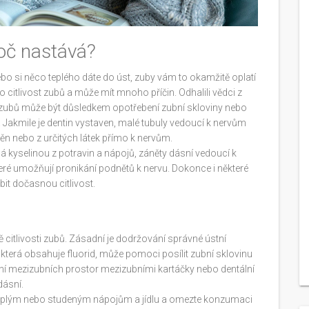
roč nastává?
bo si něco teplého dáte do úst, zuby vám to okamžitě oplatí
o citlivost zubů a může mít mnoho příčin. Odhalili vědci z
st zubů může být důsledkem opotřebení zubní skloviny nebo
 Jakmile je dentin vystaven, malé tubuly vedoucí k nervům
ěn nebo z určitých látek přímo k nervům.
ná kyselinou z potravin a nápojů, záněty dásní vedoucí k
eré umožňují pronikání podnětů k nervu. Dokonce i některé
it dočasnou citlivost.
adě citlivosti zubů. Zásadní je dodržování správné ústní
y, která obsahuje fluorid, může pomoci posílit zubní sklovinu
ištění mezizubních prostor mezizubními kartáčky nebo dentální
dásní.
š teplým nebo studeným nápojům a jídlu a omezte konzumaci