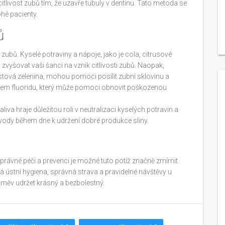
citlivost zubů tím, že uzavře tubuly v dentinu. Tato metoda se
hé pacienty.
ů
ti zubů. Kyselé potraviny a nápoje, jako je cola, citrusové
vyšovat vaši šanci na vznik citlivosti zubů. Naopak,
listová zelenina, mohou pomoci posílit zubní sklovinu a
říjem fluoridu, který může pomoci obnovit poškozenou
liva hraje důležitou roli v neutralizaci kyselých potravin a
 vody během dne k udržení dobré produkce sliny.
správné péči a prevenci je možné tuto potíž značně zmírnit
ná ústní hygiena, správná strava a pravidelné návštěvy u
směv udržet krásný a bezbolestný.