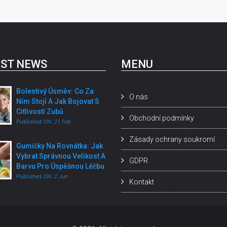
ST NEWS
MENU
Bolestivý Úsměv: Co Za
O nás
Ním Stojí A Jak Bojovat S
Citlivostí Zubů
Obchodní podmínky
Published ON:
21 Feb
Zásady ochrany soukromí
Gumičky Na Rovnátka: Jak
Vybrat Správnou Velikost A
GDPR
Barvu Pro Úspěšnou Léčbu
Published ON:
2 Jun
Kontakt