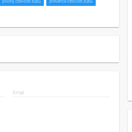
příčiny citlivosti zubů
prevence citlivosti zubů
Email