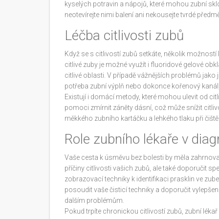
kyselých potravin a nápojů, které mohou zubní sklo
neotevírejte nimi balení ani nekousejte tvrdé předm
Léčba citlivosti zubů
Když se s citlivostí zubů setkáte, několik možnost
citlivé zuby je možné využít i fluoridové gelové obk
citlivé oblasti. V případě vážnějších problémů jak
potřeba zubní výplň nebo dokonce kořenový kanál, a
Existují i domácí metody, které mohou ulevit od cit
pomoci zmírnit záněty dásní, což může snížit citlivost
měkkého zubního kartáčku a lehkého tlaku při čišt
Role zubního lékaře v diagn
Vaše cesta k úsměvu bez bolesti by měla zahrnovat
příčiny citlivosti vašich zubů, ale také doporučit 
zobrazovací techniky k identifikaci prasklin ve z
posoudit vaše čisticí techniky a doporučit vylep
dalším problémům.
Pokud trpíte chronickou citlivostí zubů, zubní léka