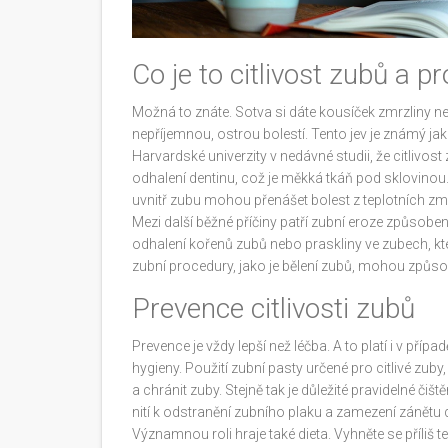
Co je to citlivost zubů a p
Možná to znáte. Sotva si dáte kousíček zmrzliny ne
nepříjemnou, ostrou bolestí. Tento jev je známý jak
Harvardské univerzity v nedávné studii, že citlivo
odhalení dentinu, což je měkká tkáň pod sklovinou.
uvnitř zubu mohou přenášet bolest z teplotních zm
Mezi další běžné příčiny patří zubní eroze způsobe
odhalení kořenů zubů nebo praskliny ve zubech, kt
zubní procedury, jako je bělení zubů, mohou způsob
Prevence citlivosti zubů
Prevence je vždy lepší než léčba. A to platí i v příp
hygieny. Použití zubní pasty určené pro citlivé zub
a chránit zuby. Stejně tak je důležité pravidelné č
nití k odstranění zubního plaku a zamezení zánětu 
Významnou roli hraje také dieta. Vyhněte se příli