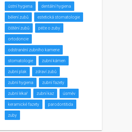
ústní hygiena
dentální hygiena
bělení zubů
estetická stomatologie
čištění zubů
péče o zuby
ortodoncie
odstranění zubního kamene
stomatologie
zubní kámen
zubní plak
zdraví zubů
zubní hygiena
zubní fazety
zubní lékař
zubní kaz
úsměv
keramické fazety
parodontitida
zuby