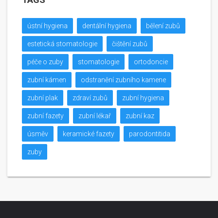
ústní hygiena
dentální hygiena
bělení zubů
estetická stomatologie
čištění zubů
péče o zuby
stomatologie
ortodoncie
zubní kámen
odstranění zubního kamene
zubní plak
zdraví zubů
zubní hygiena
zubní fazety
zubní lékař
zubní kaz
úsměv
keramické fazety
parodontitida
zuby