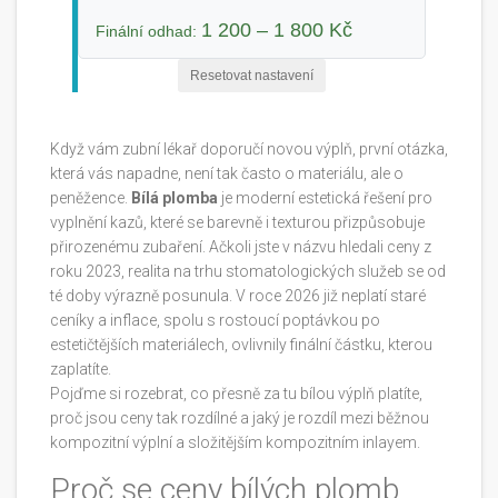
1 200 – 1 800 Kč
Finální odhad:
Resetovat nastavení
Když vám zubní lékař doporučí novou výplň, první otázka,
která vás napadne, není tak často o materiálu, ale o
peněžence.
Bílá plomba
je
moderní estetická řešení pro
vyplnění kazů, které se barevně i texturou přizpůsobuje
přirozenému zubaření
. Ačkoli jste v názvu hledali ceny z
roku 2023, realita na trhu stomatologických služeb se od
té doby výrazně posunula. V roce 2026 již neplatí staré
ceníky a inflace, spolu s rostoucí poptávkou po
estetičtějších materiálech, ovlivnily finální částku, kterou
zaplatíte.
Pojďme si rozebrat, co přesně za tu bílou výplň platíte,
proč jsou ceny tak rozdílné a jaký je rozdíl mezi běžnou
kompozitní výplní a složitějším
kompozitním inlayem
.
Proč se ceny bílých plomb