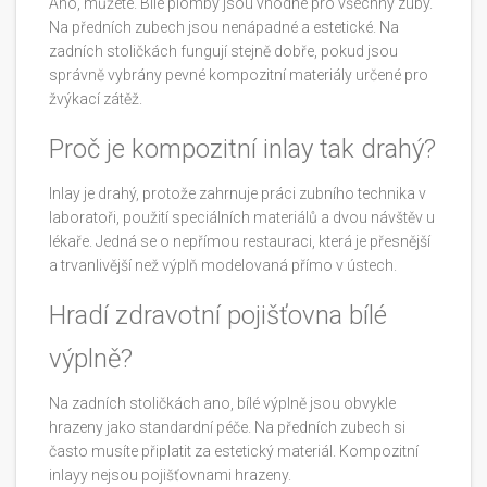
Ano, můžete. Bílé plomby jsou vhodné pro všechny zuby.
Na předních zubech jsou nenápadné a estetické. Na
zadních stoličkách fungují stejně dobře, pokud jsou
správně vybrány pevné kompozitní materiály určené pro
žvýkací zátěž.
Proč je kompozitní inlay tak drahý?
Inlay je drahý, protože zahrnuje práci zubního technika v
laboratoři, použití speciálních materiálů a dvou návštěv u
lékaře. Jedná se o nepřímou restauraci, která je přesnější
a trvanlivější než výplň modelovaná přímo v ústech.
Hradí zdravotní pojišťovna bílé
výplně?
Na zadních stoličkách ano, bílé výplně jsou obvykle
hrazeny jako standardní péče. Na předních zubech si
často musíte připlatit za estetický materiál. Kompozitní
inlayy nejsou pojišťovnami hrazeny.