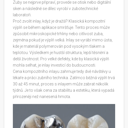
Zuby se nejprve připraví, provede se otisk nebo digitální
sken a následně se dílec vyrobí v zubotechnické
laboratoři.
Proč zvolit inlay, když je dražší? Klasická kompozitní
výplň se během aplikace smršťuje. Tento proces může
způsobit mikroskopické trhliny nebo citlivost zuba,
zejména pokud je výplň velká. Inlay se vyrábí mimo ústa,
kde je materiál polymerován pod vysokým tlakem a
teplotou. Výsledkem je hustší struktura, lepší těsnění a
delší životnost. Pro velké defekty, kde by klasická výplň
mohla selhat, je inlay investicí do budoucnosti.
Cena kompozitního inlayu zahrnuje tedy dvě návštěvy u
lékaře a práci zubního technika. Zatímco běžná výplň trvá
30 až 45 minut, proces s inlayem může zabrat několik
týdnů. Je to však cena za stabilitu a estetiku, která vypadá
přirozeněji než nanesená hmota.