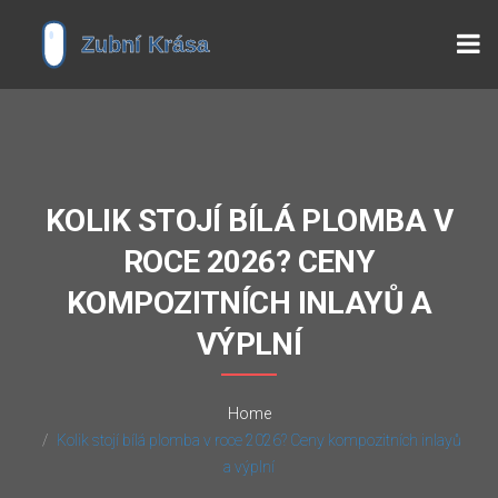
KOLIK STOJÍ BÍLÁ PLOMBA V
ROCE 2026? CENY
KOMPOZITNÍCH INLAYŮ A
VÝPLNÍ
Home
Kolik stojí bílá plomba v roce 2026? Ceny kompozitních inlayů
a výplní