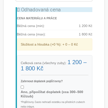
Odhadovaná cena
CENA MATERIÁLU A PRÁCE
Běžná cena (min):
1 200 Kč
Běžná cena (max):
1 800 Kč
Složitost a hloubka (+
0
%):
+ 0 – 0 Kč
1 200 –
Celková cena (všechny zuby):
1 800 Kč
Zahrnout doplatek pojišťovny?
Ano, připočítat doplatek (cca 300–500
Kč/zub)
*Pojišťovny často nehradí estetiku na předních zubech
nebo inlaye.