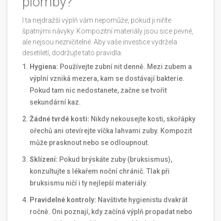
plomby?
I ta nejdražší výplň vám nepomůže, pokud ji niříte
špatnými návyky. Kompozitní materiály jsou sice pevné,
ale nejsou nezničitelné. Aby vaše investice vydržela
desetiletí, dodržujte tato pravidla:
Hygiena:
Používejte zubní nit denně. Mezi zubem a
výplní vzniká mezera, kam se dostávají bakterie.
Pokud tam nic nedostanete, začne se tvořit
sekundární kaz.
Žádné tvrdé kosti:
Nikdy nekousejte kosti, skořápky
ořechů ani otevírejte víčka lahvami zuby. Kompozit
může prasknout nebo se odloupnout.
Sklízení:
Pokud brýskáte zuby (bruksismus),
konzultujte s lékařem noční chránič. Tlak při
bruksismu ničí i ty nejlepší materiály.
Pravidelné kontroly:
Navštivte hygienistu dvakrát
ročně. Oni poznají, kdy začíná výplň propadat nebo