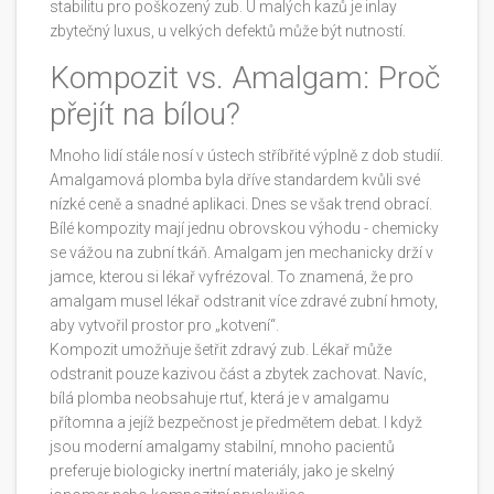
stabilitu pro poškozený zub. U malých kazů je inlay
zbytečný luxus, u velkých defektů může být nutností.
Kompozit vs. Amalgam: Proč
přejít na bílou?
Mnoho lidí stále nosí v ústech stříbřité výplně z dob studií.
Amalgamová plomba byla dříve standardem kvůli své
nízké ceně a snadné aplikaci. Dnes se však trend obrací.
Bílé kompozity mají jednu obrovskou výhodu - chemicky
se vážou na zubní tkáň. Amalgam jen mechanicky drží v
jamce, kterou si lékař vyfrézoval. To znamená, že pro
amalgam musel lékař odstranit více zdravé zubní hmoty,
aby vytvořil prostor pro „kotvení“.
Kompozit umožňuje šetřit zdravý zub. Lékař může
odstranit pouze kazivou část a zbytek zachovat. Navíc,
bílá plomba neobsahuje rtuť, která je v amalgamu
přítomna a jejíž bezpečnost je předmětem debat. I když
jsou moderní amalgamy stabilní, mnoho pacientů
preferuje biologicky inertní materiály, jako je skelný