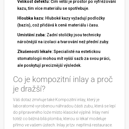
Velikost defektu:
Čím větší je prostor po vyfrézování
kazu, tím více materiálu se spotřebuje.
Hloubka kazu:
Hluboké kazy vyžadují podložky
(bazis), což přidává k ceně materiálu i času.
Umístění zuba:
Zadní stoličky jsou technicky
náročnější na izolaci a tvarování než přední zuby.
Zkušenosti lékaře:
Specialisté na estetickou
stomatologii mohou mít vyšší sazb za svou práci,
ale poskytují preciznější výsledek.
Co je kompozitní inlay a proč
je dražší?
Váš dotaz zmiňuje také
Kompozitní inlay
, který je
laboratorně vyrobenou náhradou části zubu, která se lepí
do připraveného lože místo klasické výplně
. Inlay není
totéž co běžná bílá plomba, kterou si lékař modeluje
přímo ve vašem ústech. Inlay je tzv. nepřímá restaurace.