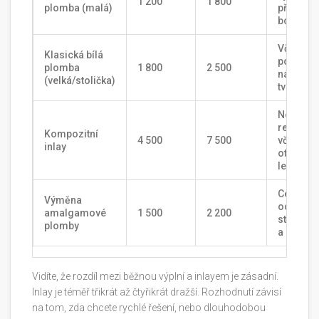
1 200
1 800
plomba (malá)
přední n
boční zu
Včetně
Klasická bílá
podložky
plomba
1 800
2 500
náročněj
(velká/stolička)
tvarován
Nepřímá
restaura
Kompozitní
4 500
7 500
včetně
inlay
otisku a
lepení
Cena za
Výměna
odstraně
amalgamové
1 500
2 200
staré vý
plomby
a nové
Vidíte, že rozdíl mezi běžnou výplní a inlayem je zásadní.
Inlay je téměř třikrát až čtyřikrát dražší. Rozhodnutí závisí
na tom, zda chcete rychlé řešení, nebo dlouhodobou