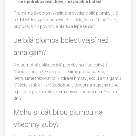
se opotřebovávat dříve, než pocítíte bolest.
Průměrná životnost kvalitně provedené bílé plomby je 5
až 10 let. Inlayy mohou vydržet i déle, často 10 až 15 let,
protože jejich povrch je hladší a lépe se čistí.
Je bílá plomba bolestivější než
amalgam?
Ne, samotná aplikace bílé plomby není bolestivější.
Naopak, protože kompozit lepíme přímo na zub,
nemusíme frézovat tolik zdravé hmoty jako u amalgamu.
Můžete však cítit krátkodobou citlivost na studené nebo
teplé jídlo po zákroku, která obvykle odezní do několika
dnů.
Mohu si dát bílou plumbu na
všechny zuby?