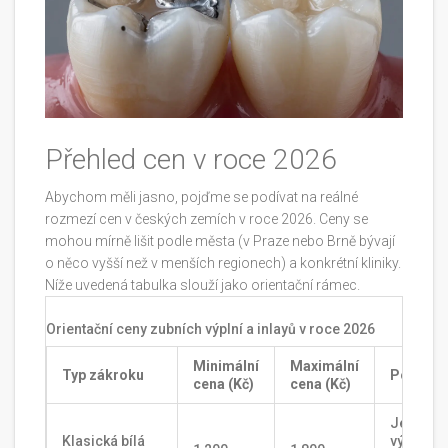
Přehled cen v roce 2026
Abychom měli jasno, pojďme se podívat na reálné
rozmezí cen v českých zemích v roce 2026. Ceny se
mohou mírně lišit podle města (v Praze nebo Brně bývají
o něco vyšší než v menších regionech) a konkrétní kliniky.
Níže uvedená tabulka slouží jako orientační rámec.
Orientační ceny zubních výplní a inlayů v roce 2026
Minimální
Maximální
Typ zákroku
Poznám
cena (Kč)
cena (Kč)
Jednod
Klasická bílá
výplň na