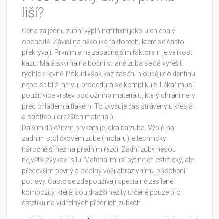
liší?
Cena za jednu zubní výplň není fixní jako u chleba v
obchodě. Závisí na několika faktorech, které se často
překrývají. Prvním a nejzásadnějším faktorem je velikost
kazu. Malá skvrna na boční straně zuba se dá vyřešit
rychle a levně. Pokud však kaz zasáhl hlouběji do dentinu
nebo se blíží nervu, procedura se komplikuje. Lékař musí
použít více vrstev podložního materiálu, který chrání nerv
před chladem a tlakem. To zvyšuje čas strávený u křesla
a spotřebu dražších materiálů.
Dalším důležitým prvkem je lokalita zuba. Výplň na
zadním stoličkovém zube (molaru) je technicky
náročnější než na předním řezci. Zadní zuby nesou
největší žvýkací sílu. Materiál musí být nejen estetický, ale
především pevný a odolný vůči abrazivnímu působení
potravy. Často se zde používají speciálně zesílené
kompozity, které jsou dražší než ty určené pouze pro
estetiku na viditelných předních zubech.