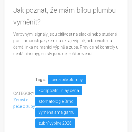
Jak poznat, že mám bílou plumbu
vyměnit?
Varovnými signály jsou citlivost na sladké nebo studené,
pocit hrubosti jazykem na okraji výplně, nebo viditelná
černá linka na hranici výplně a zuba. Pravidelné kontroly u
dentálního hygienisty jsou nejlepší prevencí.
Tags:
cena bílé plomby
kompozitní inlay cena
CATEGORY:
Zdraví a
stomatologie Brno
péče o zuby
výměna amalgamu
zubní výplně 2026