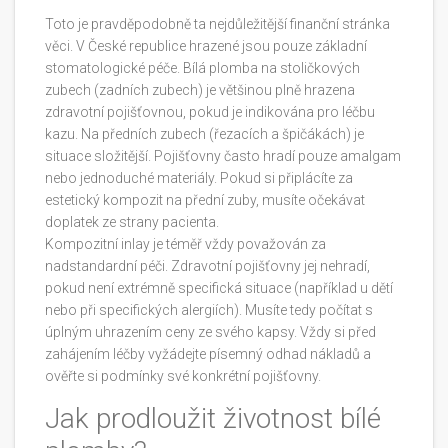
Toto je pravděpodobně ta nejdůležitější finanční stránka
věci. V České republice hrazené jsou pouze základní
stomatologické péče. Bílá plomba na stoličkových
zubech (zadních zubech) je většinou plně hrazena
zdravotní pojišťovnou, pokud je indikována pro léčbu
kazu. Na předních zubech (řezacích a špičákách) je
situace složitější. Pojišťovny často hradí pouze amalgam
nebo jednoduché materiály. Pokud si připlácíte za
estetický kompozit na přední zuby, musíte očekávat
doplatek ze strany pacienta.
Kompozitní inlay je téměř vždy považován za
nadstandardní péči. Zdravotní pojišťovny jej nehradí,
pokud není extrémně specifická situace (například u dětí
nebo při specifických alergiích). Musíte tedy počítat s
úplným uhrazením ceny ze svého kapsy. Vždy si před
zahájením léčby vyžádejte písemný odhad nákladů a
ověřte si podmínky své konkrétní pojišťovny.
Jak prodloužit životnost bílé