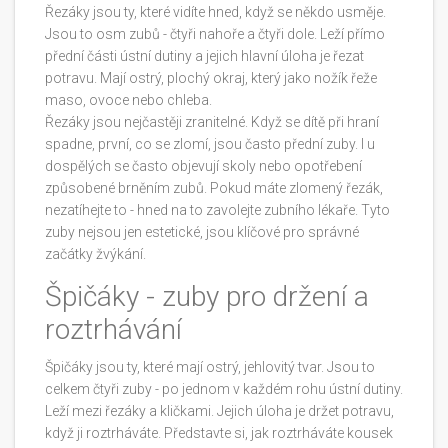
Řezáky jsou ty, které vidíte hned, když se někdo usměje.
Jsou to osm zubů - čtyři nahoře a čtyři dole. Leží přímo
přední části ústní dutiny a jejich hlavní úloha je řezat
potravu. Mají ostrý, plochý okraj, který jako nožík řeže
maso, ovoce nebo chleba.
Řezáky jsou nejčastěji zranitelné. Když se dítě při hraní
spadne, první, co se zlomí, jsou často přední zuby. I u
dospělých se často objevují skoly nebo opotřebení
způsobené brněním zubů. Pokud máte zlomený řezák,
nezatíhejte to - hned na to zavolejte zubního lékaře. Tyto
zuby nejsou jen estetické, jsou klíčové pro správné
začátky žvýkání.
Špičáky - zuby pro držení a
roztrhávání
Špičáky jsou ty, které mají ostrý, jehlovitý tvar. Jsou to
celkem čtyři zuby - po jednom v každém rohu ústní dutiny.
Leží mezi řezáky a kličkami. Jejich úloha je držet potravu,
když ji roztrháváte. Představte si, jak roztrháváte kousek