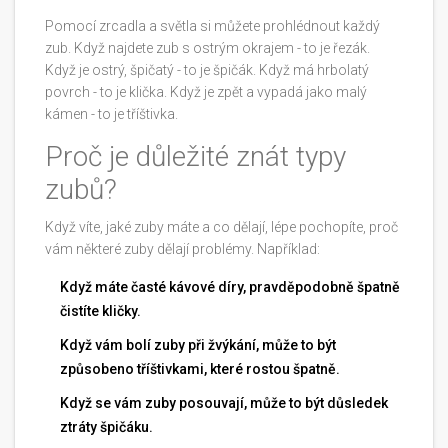
Pomocí zrcadla a světla si můžete prohlédnout každý
zub. Když najdete zub s ostrým okrajem - to je řezák.
Když je ostrý, špičatý - to je špičák. Když má hrbolatý
povrch - to je klička. Když je zpět a vypadá jako malý
kámen - to je tříštivka.
Proč je důležité znát typy
zubů?
Když víte, jaké zuby máte a co dělají, lépe pochopíte, proč
vám některé zuby dělají problémy. Například:
Když máte časté kávové díry, pravděpodobně špatně
čistíte kličky.
Když vám bolí zuby při žvýkání, může to být
způsobeno tříštivkami, které rostou špatně.
Když se vám zuby posouvají, může to být důsledek
ztráty špičáku.