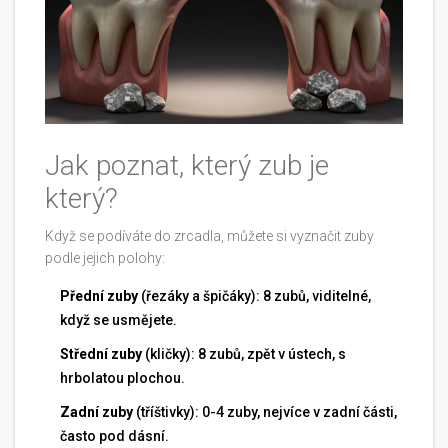
Jak poznat, který zub je
který?
Když se podíváte do zrcadla, můžete si vyznačit zuby
podle jejich polohy:
Přední zuby
(řezáky a špičáky): 8 zubů, viditelné,
když se usmějete.
Střední zuby
(kličky): 8 zubů, zpět v ústech, s
hrbolatou plochou.
Zadní zuby
(tříštivky): 0-4 zuby, nejvíce v zadní části,
často pod dásní.