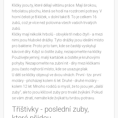
Kličky jsou ty, které dělají většinu práce. Mají širokou,
hrbolatou plochu, která se hodí na rozdrcení potravy. V
horní čelisti je 8 kliček, v dolní také 8. To je celkem 16
zubů, což je více než polovina všech vašich trvalých
zubů.
Kličky mají několik hrbolů - obvykle tři nebo čtyři - a mezi
nimi jsou hluboké drážky. Tyto drážky jsou ideální místo
pro bakterie. Proto je to tam, kde se častěji vyskytují
kávové díry. Když si čistíte zuby, nezapomeňte na kličky.
Používejte jemný, malý kartáček a čistěte je kruhovými
pohyby. Nezapomeňte na zubní nit - díry mezi kličkami
jsou často nejhorší místo, kde se usazuje plak.
U dětí se kličky objevují ve dvou vlnách. První - tzv. první
moláry - přicházejí kolem 6 let. Druhé - druhé moláry -
kolem 12 let. Mnoho rodičů si myslí, že to jsou jen „další
zuby“, ale to jsou klíčové zuby pro trvalé žvýkání. Pokud
se vám ztratí, nemáte kde žvýkat tu tvrdou potravu.
Tříštivky - poslední zuby,
které přijdou