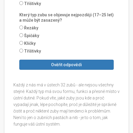
Tříštivky
Který typ zubu se objevuje nejpozději (17–25 let)
a může být zasazený?
Řezáky
Špičáky
Kličky
Tříštivky
Ověřit odpovědi
Každý z nás má v ústech 32 zubů - ale nejsou všechny
stejné. Každý typ má svou formu, funkci a přesné místo v
ústní dutině. Pokud víte, jaké zuby jsou kde a proč
vypadají jinak, lépe pochopíte, proč je důležité je správně
čistit a proč některé zuby mají tendenci k problémům.
Není to jen o zubních pastách a niti - je to o tom, jak
funguje váš ústní systém.