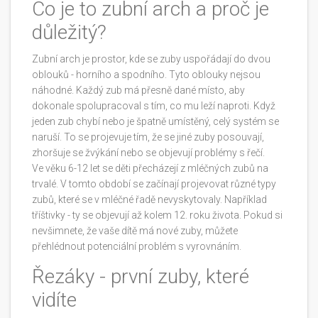
Co je to zubní arch a proč je
důležitý?
Zubní arch je prostor, kde se zuby uspořádají do dvou
oblouků - horního a spodního. Tyto oblouky nejsou
náhodné. Každý zub má přesně dané místo, aby
dokonale spolupracoval s tím, co mu leží naproti. Když
jeden zub chybí nebo je špatně umístěný, celý systém se
naruší. To se projevuje tím, že se jiné zuby posouvají,
zhoršuje se žvýkání nebo se objevují problémy s řečí.
Ve věku 6-12 let se děti přecházejí z mléčných zubů na
trvalé. V tomto období se začínají projevovat různé typy
zubů, které se v mléčné řadě nevyskytovaly. Například
tříštivky - ty se objevují až kolem 12. roku života. Pokud si
nevšimnete, že vaše dítě má nové zuby, můžete
přehlédnout potenciální problém s vyrovnáním.
Řezáky - první zuby, které
vidíte