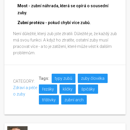
Most
- zubní náhrada, která se opírá o sousední
zuby.
Zubní protézu
- pokud chybí více zubů.
Není důležité, který zub jste ztratili. Důležité je, že každý zub
má svou funkci. A když ho ztratíte, ostatní zuby musí
pracovat více - a to je zatížení, které může vést k dalším
problémům.
Tags:
typy zubů
zuby člověka
CATEGORY:
Zdraví a péče
řezáky
kličky
špičáky
o zuby
tříštivky
zubní arch