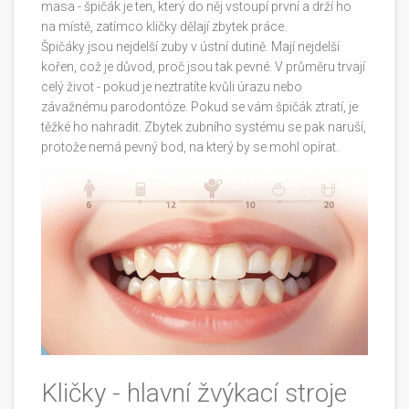
masa - špičák je ten, který do něj vstoupí první a drží ho
na místě, zatímco kličky dělají zbytek práce.
Špičáky jsou nejdelší zuby v ústní dutině. Mají nejdelší
kořen, což je důvod, proč jsou tak pevné. V průměru trvají
celý život - pokud je neztratíte kvůli úrazu nebo
závažnému parodontóze. Pokud se vám špičák ztratí, je
těžké ho nahradit. Zbytek zubního systému se pak naruší,
protože nemá pevný bod, na který by se mohl opírat.
Kličky - hlavní žvýkací stroje