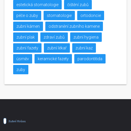
estetická stomatologie
čištění zubů
péče o zuby
stomatologie
ortodoncie
zubní kámen
odstranění zubního kamene
zubní plak
zdraví zubů
zubní hygiena
zubní fazety
zubní lékař
zubní kaz
úsměv
keramické fazety
parodontitida
zuby