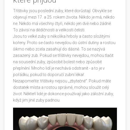
Tříštivky jsou poslední zuby, které dorůstají. Obvykle se
objevují mezi 17. a 25. rokem života. Někdo je má, někdo
ne. Někdo má všechny čtyři, někdo jen dvě nebo žádné.
To závisí na dědičnosti a velikosti čelisti.
Jsou to velké zuby s několika hrboly a často složitými
kořeny. Proto se často nevejdou do ústní dutiny a rostou
šikmo nebo zcela zasahují do dásně. To se nazývá
zasazený zub. Pokud se tříštivky nevejdou, mohou tlačit
na sousední zuby, způsobit bolest nebo způsobit
přeplnění. Mnoho lidí je nechává odstranit - a to je v
pořádku, pokud to doporučí zubní lékař.
Nezapomeňte: tříštivky nejsou „zbytečné“. Pokud máte
dostatek místa a rostou správně, mohou sloužit celý
život. Někteří lidé je dokonce používají jako záložní zuby,
když jim jiné zuby padnou.