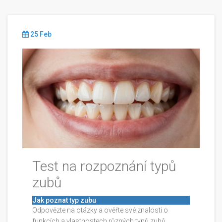
25 Feb
Test na rozpoznání typů
zubů
Jak poznat typ zubu
Odpovězte na otázky a ověřte své znalosti o
funkcích a vlastnostech různých typů zubů.