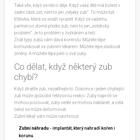
Také víte, když se něco děje. Když vaše dítě má bolest v
zadní části úst, není to jen „nějaký zub“. To může být
tříštivka, která se snaží vyrastit. Když se vašemu
partnerovi zlomil přední zub, není to jen „estetický
problém“. Je to problém s žvýkáním a řečí.
Znát typy zubů vám dává kontrolu. Můžete lépe
komunikovat se zubním lékařem. Můžete lépe sledovat
změny. A můžete lépe péči o své zuby.
Co dělat, když některý zub
chybí?
Když ztratíte zub, nezatíhejte to. Dokonce i jeden chybějící
zub může způsobit řetězovou reakci. Zuby naproti se
mohou posouvat, zuby vedle se mohou naklánět, a celá
čelist se může deformovat.
Zubní lékař vám může navrhnout:
Zubní náhradu
- implantát, který nahradí kořen i
korunu.