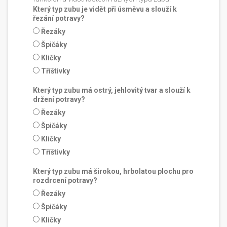
Který typ zubu je vidět při úsměvu a slouží k
řezání potravy?
Řezáky
Špičáky
Kličky
Tříštivky
Který typ zubu má ostrý, jehlovitý tvar a slouží k
držení potravy?
Řezáky
Špičáky
Kličky
Tříštivky
Který typ zubu má širokou, hrbolatou plochu pro
rozdrcení potravy?
Řezáky
Špičáky
Kličky