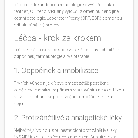
případech lékař doporučí
radiologické vyšetření
jako
rentgen, CT nebo MRI
, aby vyloučil zlomeninu nebo jiné
kostní patologie. Laboratorní testy (CRP, ESR) pomohou
odhalit zánětlivý proces.
Léčba - krok za krokem
Léčba zánětu okostice spočívá ve třech hlavních pilířích:
odpočinek, farmakologie a fyzioterapie.
1. Odpočinek a imobilizace
Prvních 48hodin je klíčové omezit zátěž postižené
končetiny.
Imobilizace
přímým svazováním nebo ortézou
snižuje mechanické podráždění a umožňuje tělu zahájit
hojení.
2. Protizánětlivé a analgetické léky
Nejběžnější volbou jsou
nesteroidní protizánětlivé léky
(NSAID)
jako ibuprofen nebo naproxen
. Snižují otok a