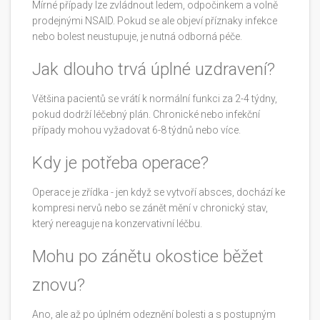
Mírné případy lze zvládnout ledem, odpočinkem a volně
prodejnými NSAID. Pokud se ale objeví příznaky infekce
nebo bolest neustupuje, je nutná odborná péče.
Jak dlouho trvá úplné uzdravení?
Většina pacientů se vrátí k normální funkci za 2-4 týdny,
pokud dodrží léčebný plán. Chronické nebo infekční
případy mohou vyžadovat 6-8 týdnů nebo více.
Kdy je potřeba operace?
Operace je zřídka - jen když se vytvoří absces, dochází ke
kompresi nervů nebo se zánět mění v chronický stav,
který nereaguje na konzervativní léčbu.
Mohu po zánětu okostice běžet
znovu?
Ano, ale až po úplném odeznění bolesti a s postupným