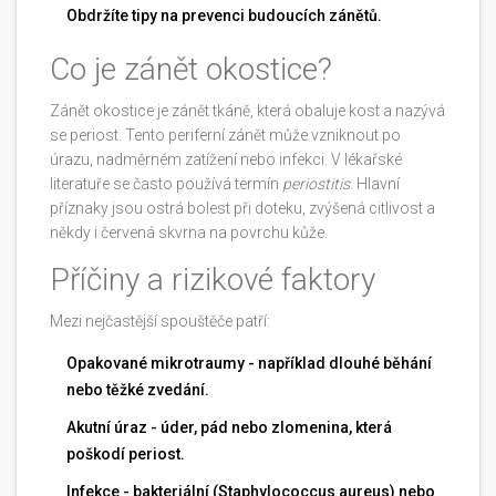
Obdržíte tipy na prevenci budoucích zánětů.
Co je zánět okostice?
Zánět okostice
je zánět tkáně, která obaluje kost a nazývá
se periost
. Tento periferní zánět může vzniknout po
úrazu, nadměrném zatížení nebo infekci. V lékařské
literatuře se často používá termín
periostitis
. Hlavní
příznaky jsou ostrá bolest při doteku, zvýšená citlivost a
někdy i červená skvrna na povrchu kůže.
Příčiny a rizikové faktory
Mezi nejčastější spouštěče patří:
Opakované mikrotraumy - například dlouhé běhání
nebo těžké zvedání.
Akutní úraz - úder, pád nebo zlomenina, která
poškodí periost.
Infekce - bakteriální (Staphylococcus aureus) nebo