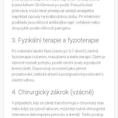
bolest během 30-60minut po požití. Pokud bolest
přetrvává, může lékař předepsat silnější
analgetika
například opioidy na krátkodobou dobu
. Při infekčním
podkladu jsou klíčová
antibiotika
např. cefalexin nebo
doxycyklin
podle citlivosti patogenu.
3. Fyzikální terapie a fyzioterapie
Po odeznění akutní fáze (často po 5-7 dnech) začíná
fyzioterapie
cvičením, masážemi a elektroterapií
. Cílem je
obnovit rozsah pohybu, posílit okolní svaly a podpořit
krevní oběh. Doporučují se cvičení jako jemné
protahování, statické držení a postgradové posilování s
vlastní váhou.
4. Chirurgický zákrok (vzácně)
V případech, kdy se zánět transformuje v chronický stav
nebo když se vytvoří absces, může být nutná
chirurgická
intervence
dekomprese periostu a drenáž
. Tento postup