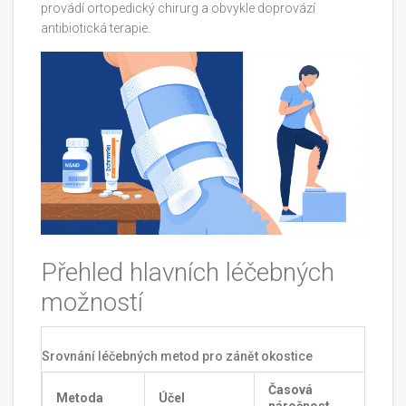
provádí ortopedický chirurg a obvykle doprovází
antibiotická terapie.
Přehled hlavních léčebných
možností
Srovnání léčebných metod pro zánět okostice
Časová
Metoda
Účel
M
náročnost