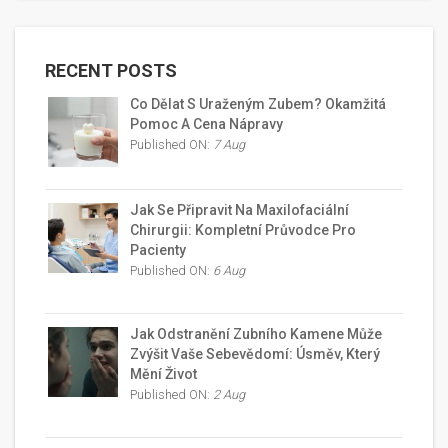
RECENT POSTS
Co Dělat S Uraženým Zubem? Okamžitá
Pomoc A Cena Nápravy
Published ON:
7 Aug
Jak Se Připravit Na Maxilofaciální
Chirurgii: Kompletní Průvodce Pro
Pacienty
Published ON:
6 Aug
Jak Odstranění Zubního Kamene Může
Zvýšit Vaše Sebevědomí: Úsměv, Který
Mění Život
Published ON:
2 Aug