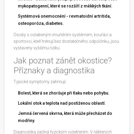
mykopatogenní, které se rozšíří z měkkých tkání.
Systémová onemocnění - revmatoidní artritida,
osteoporóza, diabetes.
Osoby s oslabeným imunitním systémem, kouřáci a
sportovci, kteří trénují bez dostatečného odpočinku, jsou
vystaveny vyššímu riziku.
Jak poznat zánět okostice?
Příznaky a diagnostika
Typické symptomy zahrnují:
Bolest, která se zhoršuje při tlaku nebo pohybu.
Lokální otok a teplota nad postiženou oblastí.
Jemná červená skvrna, která může přecházet do
modřiny.
Diagnostika začíná fyzickým vyšetřením. V některých