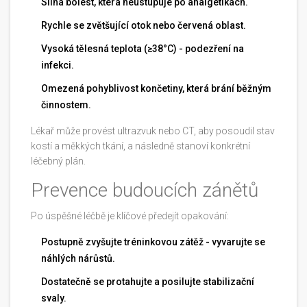
Silná bolest, která neustupuje po analgetikách.
Rychle se zvětšující otok nebo červená oblast.
Vysoká tělesná teplota (≥38°C) - podezření na
infekci.
Omezená pohyblivost končetiny, která brání běžným
činnostem.
Lékař může provést ultrazvuk nebo CT, aby posoudil stav
kostí a měkkých tkání, a následně stanoví konkrétní
léčebný plán.
Prevence budoucích zánětů
Po úspěšné léčbě je klíčové předejít opakování:
Postupně zvyšujte tréninkovou zátěž - vyvarujte se
náhlých nárůstů.
Dostatečně se protahujte a posilujte stabilizační
svaly.