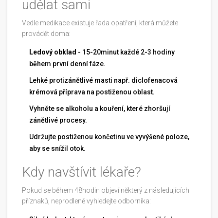
udělat sami
Vedle medikace existuje řada opatření, která můžete
provádět doma:
Ledový obklad
- 15-20minut každé 2-3 hodiny
během první denní fáze.
Lehké
protizánětlivé masti
např. diclofenacová
krémová příprava
na postiženou oblast.
Vyhněte se alkoholu a kouření, které zhoršují
zánětlivé procesy.
Udržujte postiženou končetinu ve vyvýšené poloze,
aby se snížil otok.
Kdy navštívit lékaře?
Pokud se během 48hodin objeví některý z následujících
příznaků, neprodleně vyhledejte odborníka: