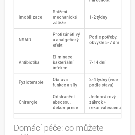
Snížení
A
Imobilizace
mechanické
1-2 týdny
zátěže
p
Protizánětlivý
G
Podle potřeby,
NSAID
a analgetický
č
obvykle 5-7 dní
efekt
l
Eliminace
R
Antibiotika
bakteriální
7-14 dní
a
infekce
Obnova
2-4 týdny (více
D
Fyzioterapie
funkce a síly
podle stavu)
p
Odstranění
Jednorázový
Chirurgie
abscesu,
zákrok +
I
dekomprese
rekonvalescence
Domácí péče: co můžete