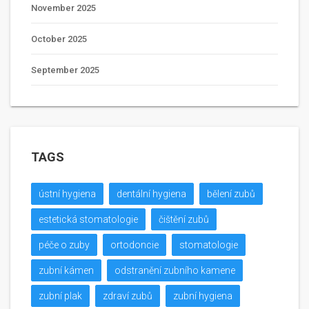
November 2025
October 2025
September 2025
TAGS
ústní hygiena
dentální hygiena
bělení zubů
estetická stomatologie
čištění zubů
péče o zuby
ortodoncie
stomatologie
zubní kámen
odstranění zubního kamene
zubní plak
zdraví zubů
zubní hygiena