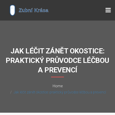
JAK LÉČIT ZÁNĚT OKOSTICE:
PRAKTICKÝ PRŮVODCE LÉČBOU
A PREVENCÍ
Home
Jak léčit zánět okostice: praktický průvodce léčbou a prevencí