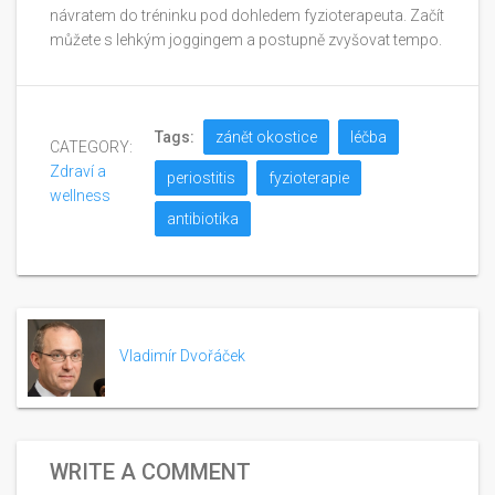
návratem do tréninku pod dohledem fyzioterapeuta. Začít
můžete s lehkým joggingem a postupně zvyšovat tempo.
Tags:
zánět okostice
léčba
CATEGORY:
Zdraví a
periostitis
fyzioterapie
wellness
antibiotika
Vladimír Dvořáček
WRITE A COMMENT