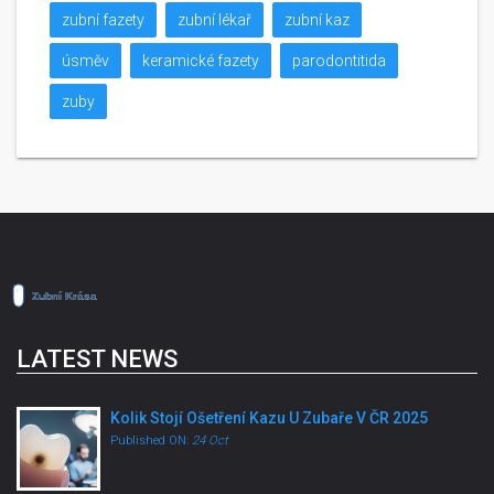
zubní fazety
zubní lékař
zubní kaz
úsměv
keramické fazety
parodontitida
zuby
LATEST NEWS
Kolik Stojí Ošetření Kazu U Zubaře V ČR 2025
Published ON:
24 Oct