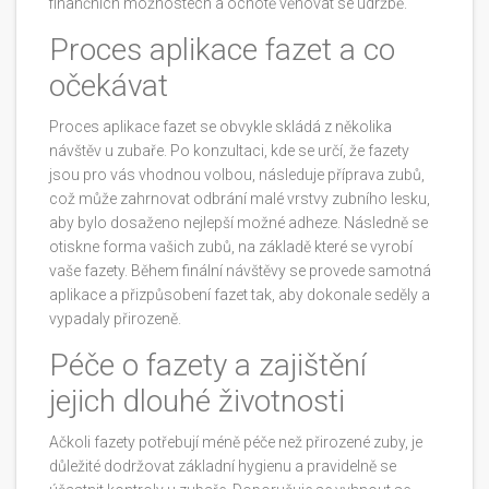
finančních možnostech a ochotě věnovat se údržbě.
Proces aplikace fazet a co
očekávat
Proces aplikace fazet se obvykle skládá z několika
návštěv u zubaře. Po konzultaci, kde se určí, že fazety
jsou pro vás vhodnou volbou, následuje příprava zubů,
což může zahrnovat odbrání malé vrstvy zubního lesku,
aby bylo dosaženo nejlepší možné adheze. Následně se
otiskne forma vašich zubů, na základě které se vyrobí
vaše fazety. Během finální návštěvy se provede samotná
aplikace a přizpůsobení fazet tak, aby dokonale seděly a
vypadaly přirozeně.
Péče o fazety a zajištění
jejich dlouhé životnosti
Ačkoli fazety potřebují méně péče než přirozené zuby, je
důležité dodržovat základní hygienu a pravidelně se