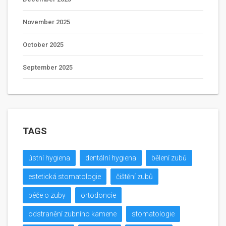
November 2025
October 2025
September 2025
TAGS
ústní hygiena
dentální hygiena
bělení zubů
estetická stomatologie
čištění zubů
péče o zuby
ortodoncie
odstranění zubního kamene
stomatologie