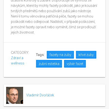
účastnit kontroly u zubaře. Doporučuje se vyhnout se
návykům, které by mohly fazety poškodit, jako je kousání
tvrdých předmětů nebo používání zubů jako nástroje.
Není-li tomu věnována patřičná péče, fazety se mohou
poškodit nebo odlepovat. Naštěstí, v případě poškození,
je možné fazety opravit nebo vyměnit, čímž se prodlouží
jejich životnost.
CATEGORY:
Tags:
fazety na zuby
křivé zuby
Zdraví a
wellness
zubní estetika
výběr fazet
Vladimír Dvořáček