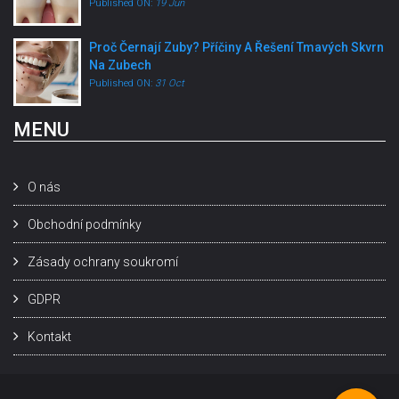
Published ON:
19 Jun
Proč Černají Zuby? Příčiny A Řešení Tmavých Skvrn
Na Zubech
Published ON:
31 Oct
MENU
O nás
Obchodní podmínky
Zásady ochrany soukromí
GDPR
Kontakt