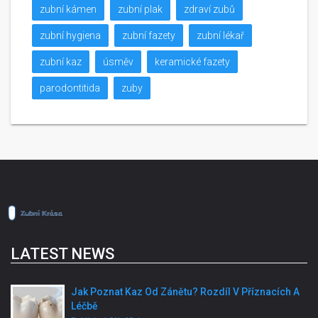
zubní kámen
zubní plak
zdraví zubů
zubní hygiena
zubní fazety
zubní lékař
zubní kaz
úsměv
keramické fazety
parodontitida
zuby
LATEST NEWS
Jak Poznat Kaz Od Zánětu? Rozdíl V Příznacích A
Léčbě