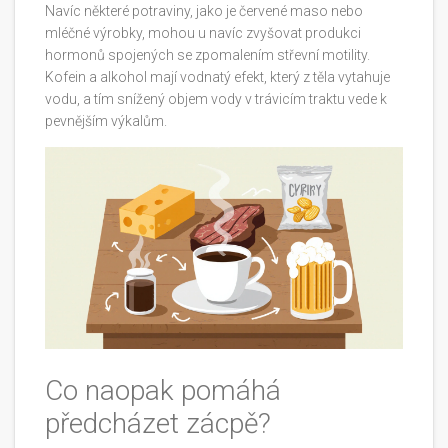
Navíc některé potraviny, jako je červené maso nebo
mléčné výrobky, mohou u navíc zvyšovat produkci
hormonů spojených se zpomalením střevní motility.
Kofein a alkohol mají vodnatý efekt, který z těla vytahuje
vodu, a tím snížený objem vody v trávicím traktu vede k
pevnějším výkalům.
Co naopak pomáhá
předcházet zácpě?