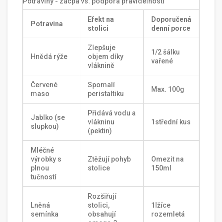
Potraviny - zácpa vs. podpora pravidelnosti
Efekt na
Doporučená
Potravina
stolici
denní porce
Zlepšuje
1/2 šálku
Hnědá rýže
objem díky
vařené
vláknině
Červené
Spomalí
Max. 100g
maso
peristaltiku
Přidává vodu a
Jablko (se
vlákninu
1střední kus
slupkou)
(pektin)
Mléčné
výrobky s
Ztěžují pohyb
Omezit na
plnou
stolice
150ml
tučností
Rozšiřují
Lněná
stolici,
1lžíce
semínka
obsahují
rozemletá