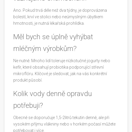
Ano. Pokud trvá déle než dva týdny, je doprovázena
bolestí, krví ve stolici nebo neúmyslným úbytkem
hmotnosti, je nutná lékařská prohlídka.
Měl bych se úplně vyhýbat
mléčným výrobkům?
Ne nutně. Mnoho lidí toleruje nízkotučné jogurty nebo
kefír, které obsahují probiotika podporující střevní
mikroflóru. Klíčové je sledovat, jak na vás konkrétní
produkt působí.
Kolik vody denně opravdu
potřebuji?
Obecně se doporučuje 1,5-2litrů tekutin denně, ale při
vysokém příjmu vlákniny nebo v horkém počasí můžete
potřebovat i více.