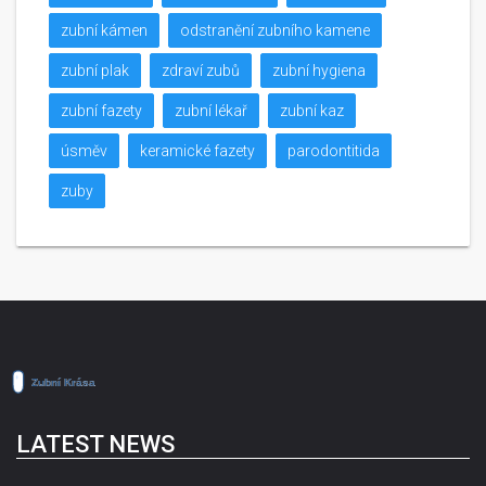
zubní kámen
odstranění zubního kamene
zubní plak
zdraví zubů
zubní hygiena
zubní fazety
zubní lékař
zubní kaz
úsměv
keramické fazety
parodontitida
zuby
LATEST NEWS