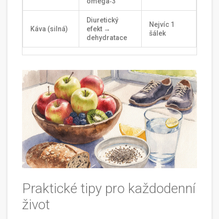
omega‑3
Diuretický
Nejvíc 1
Káva (silná)
efekt →
šálek
dehydratace
Praktické tipy pro každodenní
život