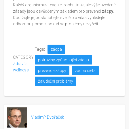
Každý organismus reaguje trochu jinak, ale výše uvedené
zásady jsou osvědčeným základem pro prevenci
zácpy
.
Dodržujte je, poslouchejte své tělo a včas vyhledejte
odbornou pomoc, pokud se problémy nevyřeší.
Tags:
zácpa
CATEGORY:
potraviny způsobující zácpu
Zdraví a
wellness
prevence zácpy
zácpa dieta
žaludeční problémy
Vladimír Dvořáček