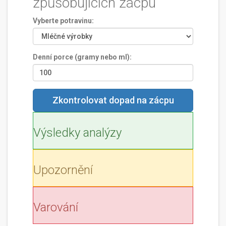
způsobujících zácpu
Vyberte potravinu:
Denní porce (gramy nebo ml):
Zkontrolovat dopad na zácpu
Výsledky analýzy
Upozornění
Varování