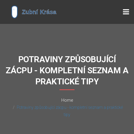
POTRAVINY ZPŮSOBUJÍCÍ
ZÁCPU - KOMPLETNÍ SEZNAM A
PRAKTICKÉ TIPY
Home
Potraviny způsobující zácpu - kompletní seznam a praktické
tipy