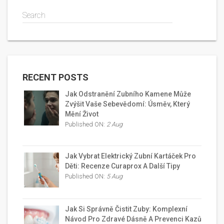
Search
RECENT POSTS
Jak Odstranění Zubního Kamene Může
Zvýšit Vaše Sebevědomí: Úsměv, Který
Mění Život
Published ON:
2 Aug
Jak Vybrat Elektrický Zubní Kartáček Pro
Děti: Recenze Curaprox A Další Tipy
Published ON:
5 Aug
Jak Si Správně Čistit Zuby: Komplexní
Návod Pro Zdravé Dásně A Prevenci Kazů