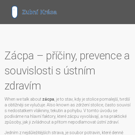
Zácpa – příčiny, prevence a
souvislosti s ústním
zdravím
When we talk about
zácpa
,
je to stav, kdy je stolice pomalejší, tvrdší
a obtížněji se vylučuje
. Also known as
zdržení stolice
,
často souvisí
s nedostatkem vlákniny, tekutin a pohybu
. V tomto úvodu se
podíváme na hlavní faktory, které zácpu vyvolávají, a na praktické
způsoby, jak ji zvládnout a přitom nepodlamovat ústní zdraví.
Jedním z nejdůležitějších
strava
,
je soubor potravin, které denně