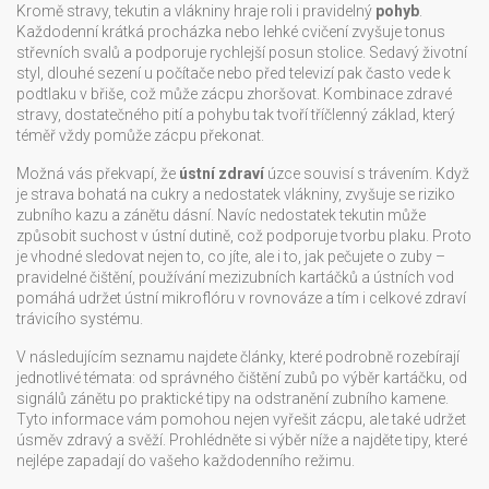
Kromě stravy, tekutin a vlákniny hraje roli i pravidelný
pohyb
.
Každodenní krátká procházka nebo lehké cvičení zvyšuje tonus
střevních svalů a podporuje rychlejší posun stolice. Sedavý životní
styl, dlouhé sezení u počítače nebo před televizí pak často vede k
podtlaku v břiše, což může zácpu zhoršovat. Kombinace zdravé
stravy, dostatečného pití a pohybu tak tvoří tříčlenný základ, který
téměř vždy pomůže zácpu překonat.
Možná vás překvapí, že
ústní zdraví
úzce souvisí s trávením. Když
je strava bohatá na cukry a nedostatek vlákniny, zvyšuje se riziko
zubního kazu a zánětu dásní. Navíc nedostatek tekutin může
způsobit suchost v ústní dutině, což podporuje tvorbu plaku. Proto
je vhodné sledovat nejen to, co jíte, ale i to, jak pečujete o zuby –
pravidelné čištění, používání mezizubních kartáčků a ústních vod
pomáhá udržet ústní mikroflóru v rovnováze a tím i celkové zdraví
trávicího systému.
V následujícím seznamu najdete články, které podrobně rozebírají
jednotlivé témata: od správného čištění zubů po výběr kartáčku, od
signálů zánětu po praktické tipy na odstranění zubního kamene.
Tyto informace vám pomohou nejen vyřešit zácpu, ale také udržet
úsměv zdravý a svěží. Prohlédněte si výběr níže a najděte tipy, které
nejlépe zapadají do vašeho každodenního režimu.