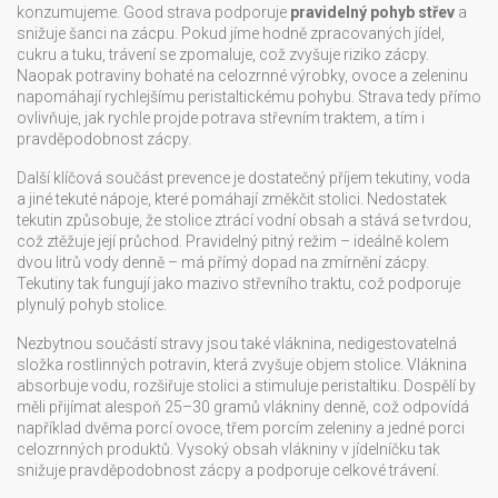
konzumujeme
. Good strava podporuje
pravidelný pohyb střev
a
snižuje šanci na zácpu. Pokud jíme hodně zpracovaných jídel,
cukru a tuku, trávení se zpomaluje, což zvyšuje riziko zácpy.
Naopak potraviny bohaté na celozrnné výrobky, ovoce a zeleninu
napomáhají rychlejšímu peristaltickému pohybu. Strava tedy přímo
ovlivňuje, jak rychle projde potrava střevním traktem, a tím i
pravděpodobnost zácpy.
Další klíčová součást prevence je dostatečný příjem
tekutiny
,
voda
a jiné tekuté nápoje, které pomáhají změkčit stolici
. Nedostatek
tekutin způsobuje, že stolice ztrácí vodní obsah a stává se tvrdou,
což ztěžuje její průchod. Pravidelný pitný režim – ideálně kolem
dvou litrů vody denně – má přímý dopad na zmírnění zácpy.
Tekutiny tak fungují jako mazivo střevního traktu, což podporuje
plynulý pohyb stolice.
Nezbytnou součástí stravy jsou také
vláknina
,
nedigestovatelná
složka rostlinných potravin, která zvyšuje objem stolice
. Vláknina
absorbuje vodu, rozšiřuje stolici a stimuluje peristaltiku. Dospělí by
měli přijímat alespoň 25–30 gramů vlákniny denně, což odpovídá
například dvěma porcí ovoce, třem porcím zeleniny a jedné porci
celozrnných produktů. Vysoký obsah vlákniny v jídelníčku tak
snižuje pravděpodobnost zácpy a podporuje celkové trávení.