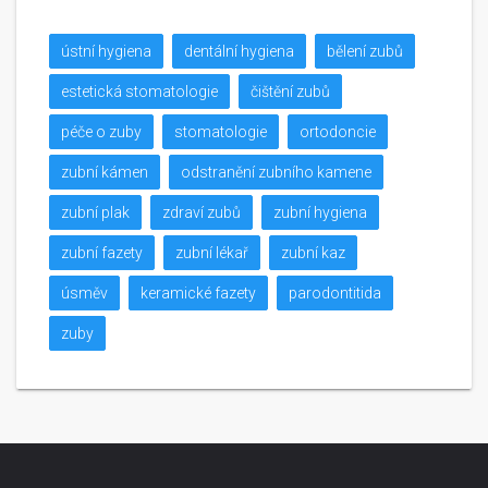
ústní hygiena
dentální hygiena
bělení zubů
estetická stomatologie
čištění zubů
péče o zuby
stomatologie
ortodoncie
zubní kámen
odstranění zubního kamene
zubní plak
zdraví zubů
zubní hygiena
zubní fazety
zubní lékař
zubní kaz
úsměv
keramické fazety
parodontitida
zuby