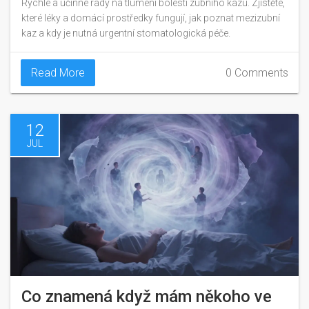
Rychlé a účinné rady na tlumení bolesti zubního kazu. Zjistěte,
které léky a domácí prostředky fungují, jak poznat mezizubní
kaz a kdy je nutná urgentní stomatologická péče.
Read More
0 Comments
12
JUL
Co znamená když mám někoho ve