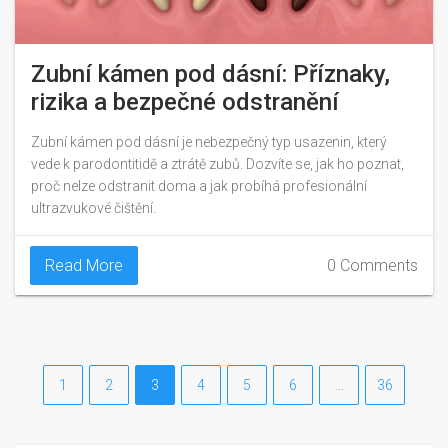
Zubní kámen pod dásní: Příznaky,
rizika a bezpečné odstranění
Zubní kámen pod dásní je nebezpečný typ usazenin, který
vede k parodontitidě a ztrátě zubů. Dozvíte se, jak ho poznat,
proč nelze odstranit doma a jak probíhá profesionální
ultrazvukové čištění.
Read More
0 Comments
1
2
3
4
5
6
…
36