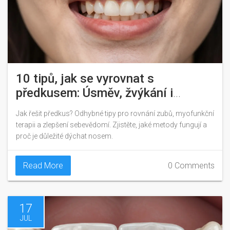
10 tipů, jak se vyrovnat s
předkusem: Úsměv, žvýkání i
psychika
Jak řešit předkus? Odhybné tipy pro rovnání zubů, myofunkční
terapii a zlepšení sebevědomí. Zjistěte, jaké metody fungují a
proč je důležité dýchat nosem.
Read More
0 Comments
17
JUL