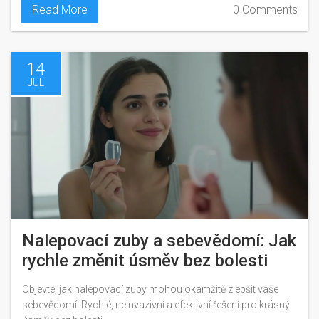
Read More
0 Comments
14
JUL
Nalepovací zuby a sebevědomí: Jak
rychle změnit úsměv bez bolesti
Objevte, jak nalepovací zuby mohou okamžitě zlepšit vaše
sebevědomí. Rychlé, neinvazivní a efektivní řešení pro krásný