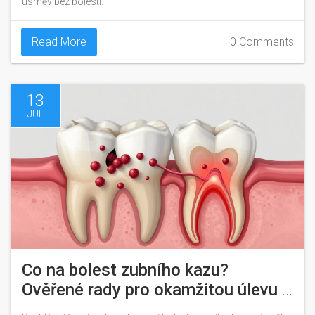
úsměv bez bolesti.
Read More
0 Comments
13
JUL
Co na bolest zubního kazu?
Ověřené rady pro okamžitou úlevu a
léčbu