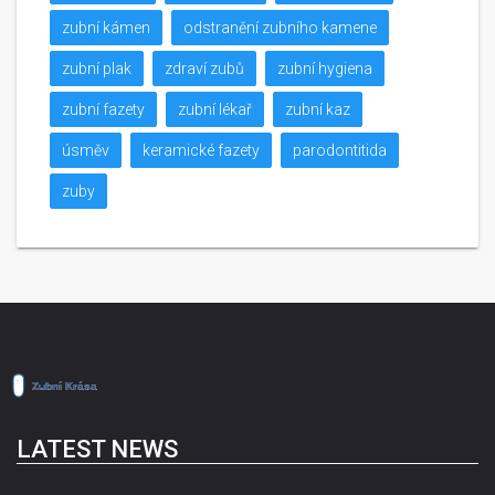
zubní kámen
odstranění zubního kamene
zubní plak
zdraví zubů
zubní hygiena
zubní fazety
zubní lékař
zubní kaz
úsměv
keramické fazety
parodontitida
zuby
LATEST NEWS