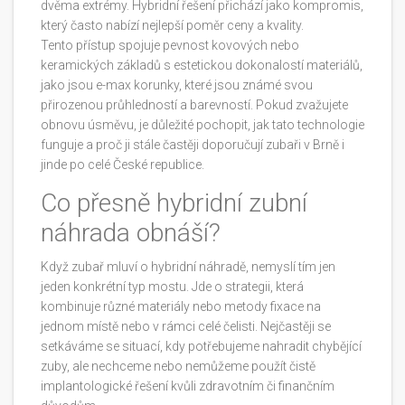
dvěma extrémy. Hybridní řešení přichází jako kompromis,
který často nabízí nejlepší poměr ceny a kvality.
Tento přístup spojuje pevnost kovových nebo
keramických základů s estetickou dokonalostí materiálů,
jako jsou
e-max korunky
, které jsou známé svou
přirozenou průhledností a barevností
. Pokud zvažujete
obnovu úsměvu, je důležité pochopit, jak tato technologie
funguje a proč ji stále častěji doporučují zubaři v Brně i
jinde po celé České republice.
Co přesně hybridní zubní
náhrada obnáší?
Když zubař mluví o hybridní náhradě, nemyslí tím jen
jeden konkrétní typ mostu. Jde o strategii, která
kombinuje různé materiály nebo metody fixace na
jednom místě nebo v rámci celé čelisti. Nejčastěji se
setkáváme se situací, kdy potřebujeme nahradit chybějící
zuby, ale nechceme nebo nemůžeme použít čistě
implantologické řešení kvůli zdravotním či finančním