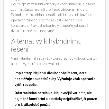
Používejte mezizubní kartáčky a vodní hubičku. Klasická
zubní nit často nestačí projít pod obloukem mostu.
Pokud se v této oblasti usadí plak, hrozí vznik kazů na
opěrných zubech, což může vést k selhání celé
konstrukce. Pravidelné kontroly u zubaře jednou až
dvakrát ročně jsou nezbytné.
Alternativy k hybridnímu
řešení
Není hybridní náhrada vždy tou správnou volbou. Existují
alternativy, které stojí za zvážení:
Implantáty:
Nejlepší dlouhodobé řešení, které
nezatěžuje sousední zuby. Vyžaduje však operaci a
vyšší rozpočet.
Odstranitelná parciálka:
Nejlevnější varianta, ale
nejméně komfortní a esteticky nejpřitažlivější pouze
pro krátkodobé použití.