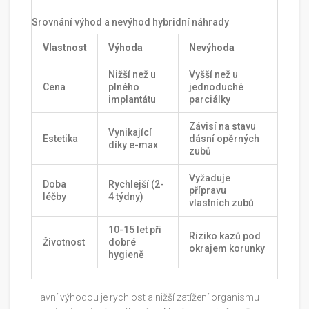
Srovnání výhod a nevýhod hybridní náhrady
Vlastnost
Výhoda
Nevýhoda
Nižší než u
Vyšší než u
Cena
plného
jednoduché
implantátu
parciálky
Závisí na stavu
Vynikající
Estetika
dásní opěrných
díky e-max
zubů
Vyžaduje
Doba
Rychlejší (2-
přípravu
léčby
4 týdny)
vlastních zubů
10-15 let při
Riziko kazů pod
Životnost
dobré
okrajem korunky
hygieně
Hlavní výhodou je rychlost a nižší zatížení organismu