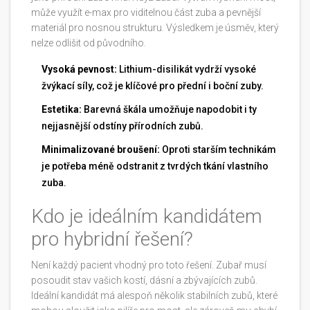
může využít e-max pro viditelnou část zuba a pevnější
materiál pro nosnou strukturu. Výsledkem je úsměv, který
nelze odlišit od původního.
Vysoká pevnost:
Lithium-disilikát vydrží vysoké
žvýkací síly, což je klíčové pro přední i boční zuby.
Estetika:
Barevná škála umožňuje napodobit i ty
nejjasnější odstíny přírodních zubů.
Minimalizované broušení:
Oproti starším technikám
je potřeba méně odstranit z tvrdých tkání vlastního
zuba.
Kdo je ideálním kandidátem
pro hybridní řešení?
Není každý pacient vhodný pro toto řešení. Zubař musí
posoudit stav vašich kostí, dásní a zbývajících zubů.
Ideální kandidát má alespoň několik stabilních zubů, které