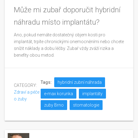
Může mi zubař doporučit hybridní
náhradu místo implantátu?
Ano, pokud nemáte dostatečný objem kosti pro
implantát, trpíte chronickými onemocněními nebo chcete
snížit náklady a dobu léčby. Zubař vždy zváží rizika a
benefity obou metod.
Tags:
hybridní zubní náhrada
CATEGORY:
Zdraví a péče
e-max korunka
implantáty
o zuby
zuby Brno
stomatologie