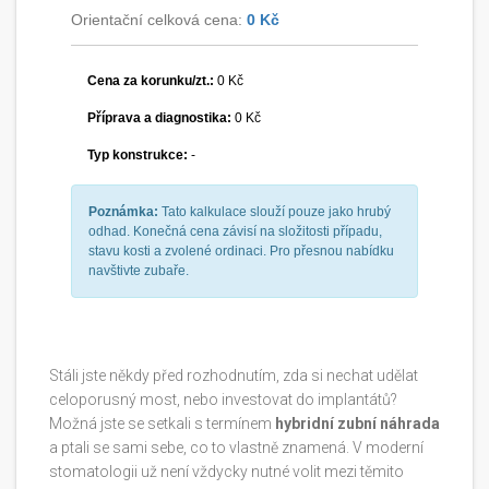
Orientační celková cena:
0 Kč
Cena za korunku/zt.:
0
Kč
Příprava a diagnostika:
0
Kč
Typ konstrukce:
-
Poznámka:
Tato kalkulace slouží pouze jako hrubý
odhad. Konečná cena závisí na složitosti případu,
stavu kosti a zvolené ordinaci. Pro přesnou nabídku
navštivte zubaře.
Stáli jste někdy před rozhodnutím, zda si nechat udělat
celoporusný most, nebo investovat do implantátů?
Možná jste se setkali s termínem
hybridní zubní náhrada
a ptali se sami sebe, co to vlastně znamená. V moderní
stomatologii už není vždycky nutné volit mezi těmito