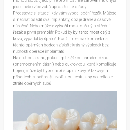
mohou sloužit jako pilíře pro most, ale zároveň mu chybí
jeden nebo více zubů uprostřed této řady.
Představte si situaci, kdy vám vypadl boční řezák. Můžete
si nechat osadit dva implantáty, což je drahé a časově
náročné. Nebo můžete vytvořit most opřený o střední
řezák a první premolár. Pokud by byl tento most celý z
kovu, vypadal by špatně. Použitím e-max korunek na
těchto opěrných bodech získáte krásný výsledek bez
nutnosti operace implantátů.
Na druhou stranu, pokud trpíte těžkou paradentózou
(onemocněním dásní) nebo cukrovkou, která komplikuje
hojení, může být hybridní přístup rizikový. V takových
případech zubař raději zvolí jinou cestu, aby nedošlo ke
ztrátě opěrných zubů.