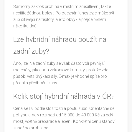
Samotný zákrok probíhá v místním znecitlivění, takže
necítíte žádnou bolest. Po odeznění anestezie může být
zub citlivější na teploty, ale to obvykle přejde během
několika dnů.
Lze hybridní náhradu použít na
zadní zuby?
Ano, lze. Na zadní zuby se však často volí pevnější
materiály, jako jsou zirkoniové korunky, protože zde
působí větší žvýkací síly. E-max je vhodné spíše pro
přední a předboční zuby.
Kolik stojí hybridní náhrada v ČR?
Cena se liší podle složitosti a počtu zubů. Orientačně se
pohybujeme v rozmezí od 15 000 do 40 000 Kč za celý
most, včetně preparace a lepení. Konkrétní cenu stanoví
zubař po prohlídce.