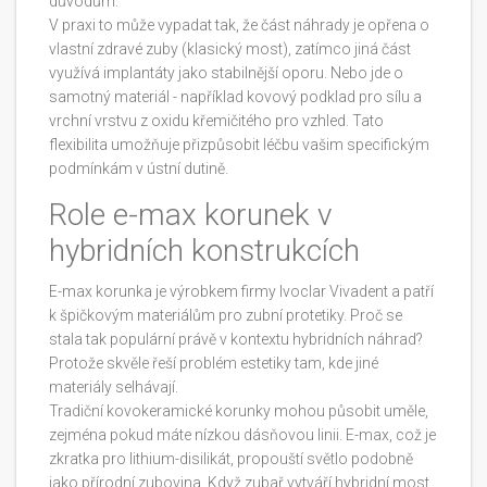
důvodům.
V praxi to může vypadat tak, že část náhrady je opřena o
vlastní zdravé zuby (klasický most), zatímco jiná část
využívá implantáty jako stabilnější oporu. Nebo jde o
samotný materiál - například kovový podklad pro sílu a
vrchní vrstvu z oxidu křemičitého pro vzhled. Tato
flexibilita umožňuje přizpůsobit léčbu vašim specifickým
podmínkám v ústní dutině.
Role e-max korunek v
hybridních konstrukcích
E-max korunka
je výrobkem firmy Ivoclar Vivadent a patří
k špičkovým materiálům pro zubní protetiky
. Proč se
stala tak populární právě v kontextu hybridních náhrad?
Protože skvěle řeší problém estetiky tam, kde jiné
materiály selhávají.
Tradiční kovokeramické korunky mohou působit uměle,
zejména pokud máte nízkou dásňovou linii. E-max, což je
zkratka pro lithium-disilikát, propouští světlo podobně
jako přírodní zubovina. Když zubař vytváří hybridní most,