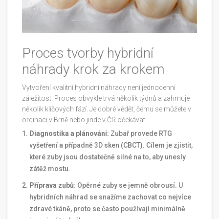
Proces tvorby hybridní
náhrady krok za krokem
Vytvoření kvalitní hybridní náhrady není jednodenní
záležitost. Proces obvykle trvá několik týdnů a zahrnuje
několik klíčových fází. Je dobré vědět, čemu se můžete v
ordinaci v Brně nebo jinde v ČR očekávat.
Diagnostika a plánování:
Zubař provede RTG
vyšetření a případně 3D sken (CBCT). Cílem je zjistit,
které zuby jsou dostatečně silné na to, aby unesly
zátěž mostu.
Příprava zubů:
Opěrné zuby se jemně obrousí. U
hybridních náhrad se snažíme zachovat co nejvíce
zdravé tkáně, proto se často používají minimálně