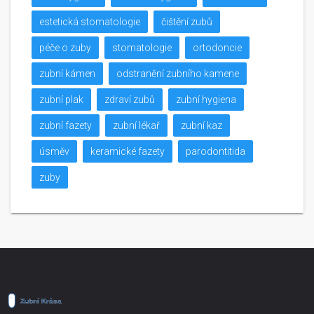
estetická stomatologie
čištění zubů
péče o zuby
stomatologie
ortodoncie
zubní kámen
odstranění zubního kamene
zubní plak
zdraví zubů
zubní hygiena
zubní fazety
zubní lékař
zubní kaz
úsměv
keramické fazety
parodontitida
zuby