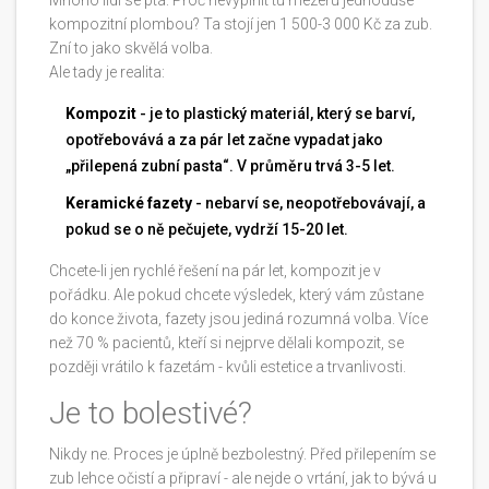
Mnoho lidí se ptá: Proč nevyplnit tu mezeru jednoduše
kompozitní plombou? Ta stojí jen 1 500-3 000 Kč za zub.
Zní to jako skvělá volba.
Ale tady je realita:
Kompozit
- je to plastický materiál, který se barví,
opotřebovává a za pár let začne vypadat jako
„přilepená zubní pasta“. V průměru trvá 3-5 let.
Keramické fazety
- nebarví se, neopotřebovávají, a
pokud se o ně pečujete, vydrží 15-20 let.
Chcete-li jen rychlé řešení na pár let, kompozit je v
pořádku. Ale pokud chcete výsledek, který vám zůstane
do konce života, fazety jsou jediná rozumná volba. Více
než 70 % pacientů, kteří si nejprve dělali kompozit, se
později vrátilo k fazetám - kvůli estetice a trvanlivosti.
Je to bolestivé?
Nikdy ne. Proces je úplně bezbolestný. Před přilepením se
zub lehce očistí a připraví - ale nejde o vrtání, jak to bývá u