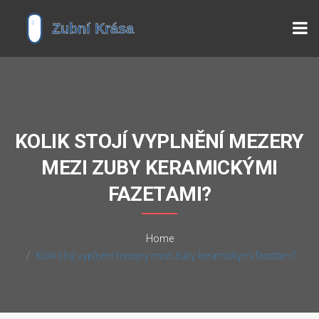
KOLIK STOJÍ VYPLNĚNÍ MEZERY
MEZI ZUBY KERAMICKÝMI
FAZETAMI?
Home
Kolik stojí vyplnění mezery mezi zuby keramickými fazetami?