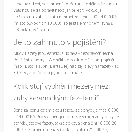
nebo se odlepí, neznamená to, že musíte dělat vše znovu.
Většinou se dá opravit nebo jen přilepit. Pokud je
poškozena, zubní lékař ji nahradí za cenu 2 000-4 000 Kč
(místo původních 10 000). To je stále mnohem levnější
než celá nová sada.
Je to zahrnuto v pojištění?
Nikdy. Fazety jsou estetická úprava - nezdravotní léčba.
Pojištění to nekryje. Ale některé soukromé zubní pojištění
(např. Dětské zubní, DentaLife) nabízejí slevy na fazety - až
30 %. Vyzkoušejte si je, pokud je máte.
Kolik stojí vyplnění mezery mezi
zuby keramickými fazetami?
Cena za jednu keramickou fazetu se pohybuje mezi 8 000
a 14 000 Kč. Pro vyplnění jedné mezery mezi zuby obvykle
potřebujete dvě fazety, takže celková cena činí 16 000-28
000 Kč. Průměrná cena v Česku je kolem 22 000 Kč,