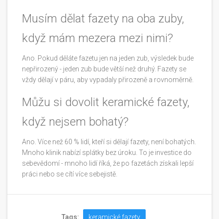
Musím dělat fazety na oba zuby,
když mám mezera mezi nimi?
Ano. Pokud děláte fazetu jen na jeden zub, výsledek bude
nepřirozený - jeden zub bude větší než druhý. Fazety se
vždy dělají v páru, aby vypadaly přirozeně a rovnoměrně.
Můžu si dovolit keramické fazety,
když nejsem bohatý?
Ano. Více než 60 % lidí, kteří si dělají fazety, není bohatých.
Mnoho klinik nabízí splátky bez úroku. To je investice do
sebevědomí - mnoho lidí říká, že po fazetách získali lepší
práci nebo se cítí více sebejistě.
Tags:
keramické fazety