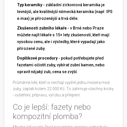
Typ keramiky
- základní zirkoniová keramika je
levnější, ale kvalitnější německá keramika (např. IPS
e.max) je přirozenější a trvá déle.
Zkušenosti zubního lékaře
- v Brně nebo Praze
můžete najít lékaře s 15+ lety zkušeností, kteří mají
vysokou cenu, ale i výsledky, které vypadají jako
přirozené zuby.
Doplňkové procedury
- pokud potřebujete před
fazetami očistit zuby, vybírat zubní kamen, nebo
opravit nějaký zub, cena se zvýší.
Průměrně lidé, kteří si nechají vyplnit jednu mezera mezi
zuby, zaplatí kolem 22 000 Kč. To zahrnuje všechny kroky
- vyšetření, přípravu, výrobu a přilepení.
Co je lepší: fazety nebo
kompozitní plomba?