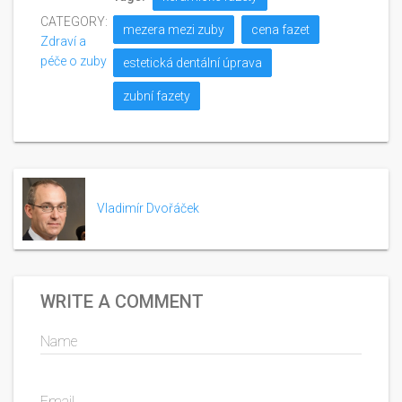
CATEGORY:
mezera mezi zuby
cena fazet
Zdraví a
péče o zuby
estetická dentální úprava
zubní fazety
Vladimír Dvořáček
WRITE A COMMENT
Name
Email