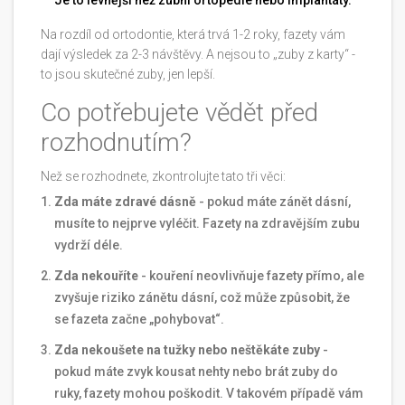
Na rozdíl od ortodontie, která trvá 1-2 roky, fazety vám
dají výsledek za 2-3 návštěvy. A nejsou to „zuby z karty“ -
to jsou skutečné zuby, jen lepší.
Co potřebujete vědět před
rozhodnutím?
Než se rozhodnete, zkontrolujte tato tři věci:
Zda máte zdravé dásně
- pokud máte zánět dásní,
musíte to nejprve vyléčit. Fazety na zdravějším zubu
vydrží déle.
Zda nekouříte
- kouření neovlivňuje fazety přímo, ale
zvyšuje riziko zánětu dásní, což může způsobit, že
se fazeta začne „pohybovat“.
Zda nekoušete na tužky nebo neštěkáte zuby
-
pokud máte zvyk kousat nehty nebo brát zuby do
ruky, fazety mohou poškodit. V takovém případě vám