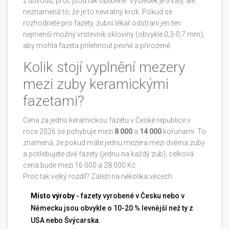
z důvodů, proč jsou tak oblíbené. Výsledek je trvalý, ale
neznamená to, že je to nevratný krok. Pokud se
rozhodnete pro fazety, zubní lékař odstraní jen ten
nejmenší možný vrstevník skloviny (obvykle 0,3-0,7 mm),
aby mohla fazeta přilehnout pevně a přirozeně.
Kolik stojí vyplnění mezery
mezi zuby keramickými
fazetami?
Cena za jednu keramickou fazetu v České republice v
roce 2026 se pohybuje mezi
8 000
a
14 000
korunami. To
znamená, že pokud máte jednu mezera mezi dvěma zuby
a potřebujete dvě fazety (jednu na každý zub), celková
cena bude mezi 16 000 a 28 000 Kč.
Proč tak velký rozdíl? Záleží na několika věcech:
Místo výroby
- fazety vyrobené v Česku nebo v
Německu jsou obvykle o 10-20 % levnější než ty z
USA nebo Švýcarska.