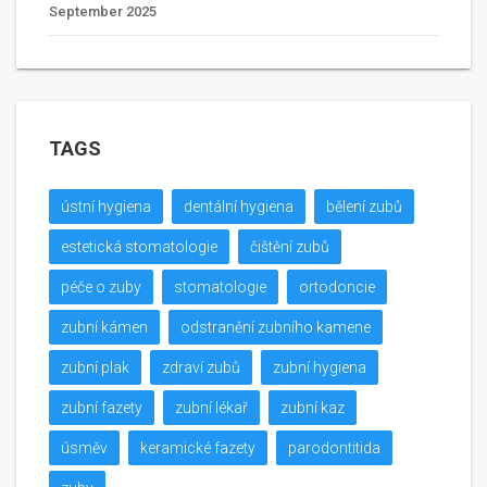
September 2025
TAGS
ústní hygiena
dentální hygiena
bělení zubů
estetická stomatologie
čištění zubů
péče o zuby
stomatologie
ortodoncie
zubní kámen
odstranění zubního kamene
zubní plak
zdraví zubů
zubní hygiena
zubní fazety
zubní lékař
zubní kaz
úsměv
keramické fazety
parodontitida