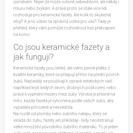
úsměvem. Nejen že může ovlivnit sebevědomí, ale někdy i
mluvu nebo žvýkání. A právě proto se stále více lidí
rozhoduje pro keramické fazety. Ale kolik to skutečně
stojí? A je to vůbec ta správná volba pro vás? Tady je
přehled, který vám pomůže rozhodnout bez překvapení
na konci.
Co jsou keramické fazety a
jak fungují?
Keramické fazety jsou tenké, ale velmi pevné plátky z
kvalitní keramiky, které se přilepují přímo na přední povrch
zubů. Nejčastěji se používají k opravě estetických vad -
například krytí šedých skvrn, drobných poškození, nebo
právě k vyplnění mezery mezi zuby. Výroba je přesně na
míru: každá fazeta je vytvořena podle vašich zubů, aby
vypadala přirozeně a nesvědčila.
Na rozdíl od plomby nebo zubního nálepu, který se
vkládá do zubu, fazety jen přikládají - tedy neodstraňují
velké množství původního zubního materiálu. To je jeden