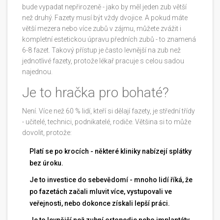
bude vypadat nepřirozeně - jako by měl jeden zub větší
než druhý. Fazety musí být vždy dvojice. A pokud máte
větší mezera nebo více zubů v zájmu, můžete zvážit i
kompletní estetickou úpravu předních zubů - to znamená
6-8 fazet. Takový přístup je často levnější na zub než
jednotlivé fazety, protože lékař pracuje s celou sadou
najednou.
Je to hračka pro bohaté?
Není. Více než 60 % lidí, kteří si dělají fazety, je střední třídy
- učitelé, technici, podnikatelé, rodiče. Většina si to může
dovolit, protože:
Platí se po krocích - některé kliniky nabízejí splátky
bez úroku.
Je to investice do sebevědomí - mnoho lidí říká, že
po fazetách začali mluvit více, vystupovali ve
veřejnosti, nebo dokonce získali lepší práci.
Je to levnější než zubní ortopedie nebo implantáty.