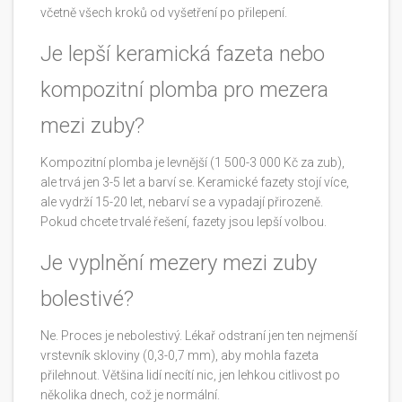
včetně všech kroků od vyšetření po přilepení.
Je lepší keramická fazeta nebo
kompozitní plomba pro mezera
mezi zuby?
Kompozitní plomba je levnější (1 500-3 000 Kč za zub),
ale trvá jen 3-5 let a barví se. Keramické fazety stojí více,
ale vydrží 15-20 let, nebarví se a vypadají přirozeně.
Pokud chcete trvalé řešení, fazety jsou lepší volbou.
Je vyplnění mezery mezi zuby
bolestivé?
Ne. Proces je nebolestivý. Lékař odstraní jen ten nejmenší
vrstevník skloviny (0,3-0,7 mm), aby mohla fazeta
přilehnout. Většina lidí necítí nic, jen lehkou citlivost po
několika dnech, což je normální.