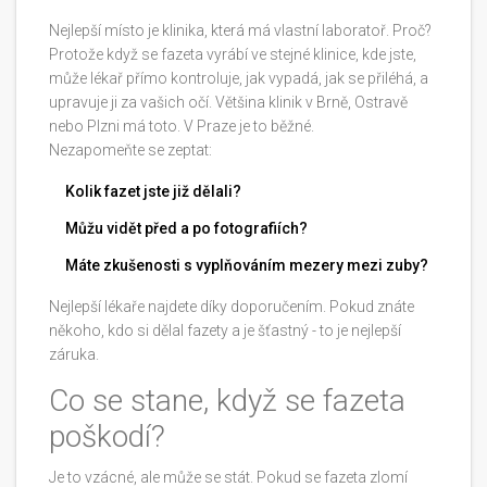
Nejlepší místo je klinika, která má vlastní laboratoř. Proč?
Protože když se fazeta vyrábí ve stejné klinice, kde jste,
může lékař přímo kontroluje, jak vypadá, jak se přiléhá, a
upravuje ji za vašich očí. Většina klinik v Brně, Ostravě
nebo Plzni má toto. V Praze je to běžné.
Nezapomeňte se zeptat:
Kolik fazet jste již dělali?
Můžu vidět před a po fotografiích?
Máte zkušenosti s vyplňováním mezery mezi zuby?
Nejlepší lékaře najdete díky doporučením. Pokud znáte
někoho, kdo si dělal fazety a je šťastný - to je nejlepší
záruka.
Co se stane, když se fazeta
poškodí?
Je to vzácné, ale může se stát. Pokud se fazeta zlomí