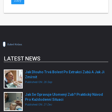
zuby
LATEST NEWS
Jak Dlouho Trvá Bolest Po Extrakci Zubů A Jak Ji
Zmírnit
Published ON:
26 Sep
Jak Se Opravuje Ulomený Zub? Praktický Návod
Pro Každodenní Situaci
Published ON:
21 Dec