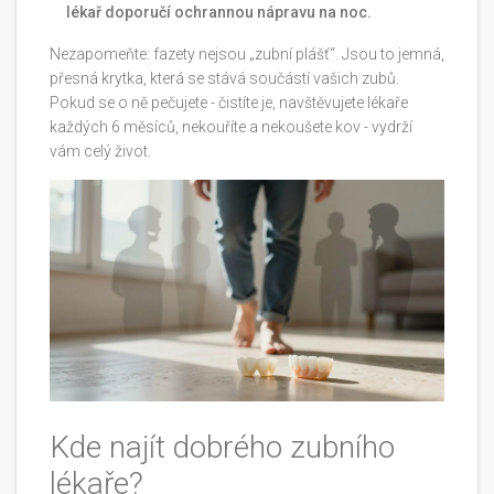
lékař doporučí ochrannou nápravu na noc.
Nezapomeňte: fazety nejsou „zubní plášť“. Jsou to jemná,
přesná krytka, která se stává součástí vašich zubů.
Pokud se o ně pečujete - čistíte je, navštěvujete lékaře
každých 6 měsíců, nekouříte a nekoušete kov - vydrží
vám celý život.
Kde najít dobrého zubního
lékaře?