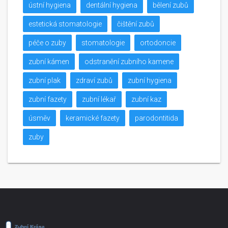
ústní hygiena
dentální hygiena
bělení zubů
estetická stomatologie
čištění zubů
péče o zuby
stomatologie
ortodoncie
zubní kámen
odstranění zubního kamene
zubní plak
zdraví zubů
zubní hygiena
zubní fazety
zubní lékař
zubní kaz
úsměv
keramické fazety
parodontitida
zuby