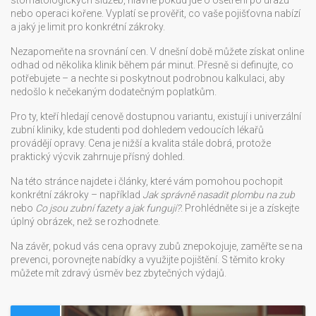
stomatologických služeb, hlavně pokud jde o ošetření po úrazu
nebo operaci kořene. Vyplatí se prověřit, co vaše pojišťovna nabízí
a jaký je limit pro konkrétní zákroky.
Nezapomeňte na srovnání cen. V dnešní době můžete získat online
odhad od několika klinik během pár minut. Přesně si definujte, co
potřebujete – a nechte si poskytnout podrobnou kalkulaci, aby
nedošlo k nečekaným dodatečným poplatkům.
Pro ty, kteří hledají cenově dostupnou variantu, existují i univerzální
zubní kliniky, kde studenti pod dohledem vedoucích lékařů
provádějí opravy. Cena je nižší a kvalita stále dobrá, protože
praktický výcvik zahrnuje přísný dohled.
Na této stránce najdete i články, které vám pomohou pochopit
konkrétní zákroky – například
Jak správně nasadit plombu na zub
nebo
Co jsou zubní fazety a jak fungují?
. Prohlédněte si je a získejte
úplný obrázek, než se rozhodnete.
Na závěr, pokud vás cena opravy zubů znepokojuje, zaměřte se na
prevenci, porovnejte nabídky a využijte pojištění. S těmito kroky
můžete mít zdravý úsměv bez zbytečných výdajů.