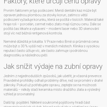
Faktory, které určují cenu opravy
Prvním faktorem je typ poškození. Menší dentální kaz může být
opraven jednou plombou za stovky korun, zatímco větší
poškození vyžaduje korunku, která se počítá v tisících. Materiál také
hraje roli – porcelán, cermet nebo zlato mají různou cenu. Dále se
počítá čas lékaře a vybavení – moderní laser nebo 3D skenování
stojí víc než běžná rentgenová kontrola.
Neméně důležitá je lokalita. V Praze nebo Brně si průměrná cena
může být o 30 % vyšší než v menších městech. Klinika s vysokou
reputací často účtuje víc, ale často zahrnuje i podrobnou
diagnostiku a následnou péči.
Jak snížit výdaje na zubní opravy
Jedním z nejjednodušších způsobů, jak ušetřit, je včasná prevence.
Pravidelné prohlídky odhalí problémy dříve, než se promění v drahé
zákroky. Pokud už potřebujete opravu, zeptejte se na možnosti
materiálů – někdy stačí keramika místo dražšího zlata a výsledný
vzhled je srovnatelný.
Další tip: pojištění. Některé soukromé pojišťovny hradí část