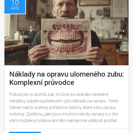
10
APR
Náklady na opravu ulomeného zubu:
Komplexní průvodce
Pokud jste si ulomili zub, možná se obáváte následné
návštěvy zubaře a především výši nákladů na opravu. Tento
článek nabízí ucelený pohled na faktory, které cenu opravy
ovlivňují. Zjistíte tu, jaké jsou možné metody opravy a s čím
vším můžete při plánování této nepříjemné události počítat.