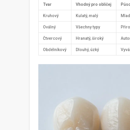
Tvar
Vhodný pro obličej
Půso
Kruhový
Kulatý, malý
Mlad
Oválný
Všechny typy
Přir
Čtvercový
Hranatý, široký
Autor
Obdélníkový
Dlouhý, úzký
Vyvá