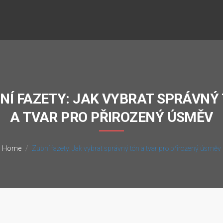
NÍ FAZETY: JAK VYBRAT SPRÁVNÝ
A TVAR PRO PŘIROZENÝ ÚSMĚV
Home
Zubní fazety: Jak vybrat správný tón a tvar pro přirozený úsměv