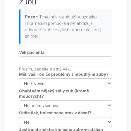
zubů
Pozor:
Tento nástroj slouží pouze jako
informativní pomůcka a nenahrazuje
odborné lékařské vyšetření ani rentgenový
snímek.
Věk pacienta
Prosím, zadejte platný věk.
Měli vaši rodiče problémy s moudrými zuby?
Chybí vám nějaký stálý zub (kromě
moudrých)?
Cítíte tlak, bolest nebo otok v dásni?
Ještě máte některé mléčné zuby ve stálém