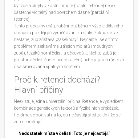
být zcela ukrytý v kostní hmotě (totální retence) nebo
částečně viditelný nad povrchem dásně (parciální
retence).
Tento proces by měl proběhnout během vývoje dětského
chrupu a později při vyměňování za stálý. Pokud se tak
nestane, zub zůstává „zaseknutý“. Nejčastěji se s tímto
problémem setkáváme u třetích molárů (moudrých
zubů), řezáků horní čelisti a očkovců. U těchto zubů je
prostor v čelisti často nedostatečný nebo je jejich růstová
osa směřována špatným směrem.
Proč k retenci dochází?
Hlavní příčiny
Neexistuje jedna univerzální příčina. Retence je výsledkem
kombinace genetických faktorů a fyzikálních překážek.
Pojďme se podívat na to, co nejčastěji stojí za tím, že se
zub neprokuje:
Nedostatek místa v čelisti:
Toto je nejčastější