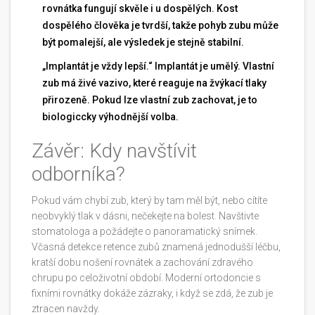
rovnátka fungují skvěle i u dospělých. Kost
dospělého člověka je tvrdší, takže pohyb zubu může
být pomalejší, ale výsledek je stejně stabilní.
„Implantát je vždy lepší.“ Implantát je umělý. Vlastní
zub má živé vazivo, které reaguje na žvýkací tlaky
přirozeně. Pokud lze vlastní zub zachovat, je to
biologiccky výhodnější volba.
Závěr: Kdy navštívit
odborníka?
Pokud vám chybí zub, který by tam měl být, nebo cítíte
neobvyklý tlak v dásni, nečekejte na bolest. Navštivte
stomatologa a požádejte o panoramatický snímek.
Včasná detekce retence zubů znamená jednodušší léčbu,
kratší dobu nošení rovnátek a zachování zdravého
chrupu po celoživotní období. Moderní ortodoncie s
fixními rovnátky dokáže zázraky, i když se zdá, že zub je
ztracen navždy.