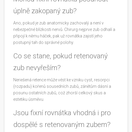
úplně zakopaný zub?
Ano, pokud je zub anatomicky zachovalý a není v
nebezpečné blízkosti nervů. Chirurg nejprve zub odhalí a
připojí k němu háček, pak už rovnátka zajistí jeho
postupný tah do správné polohy.
Co se stane, pokud retenovaný
zub nevyřeším?
Neriešená retence může vést ke vzniku cyst, resorpci
(rozpadu) kořenů sousedních zubů, zánětům dásní a
posunu ostatních zubů, což zhorší celkový skus a
estetiku úsměvu.
Jsou fixní rovnátka vhodná i pro
dospělé s retenovaným zubem?