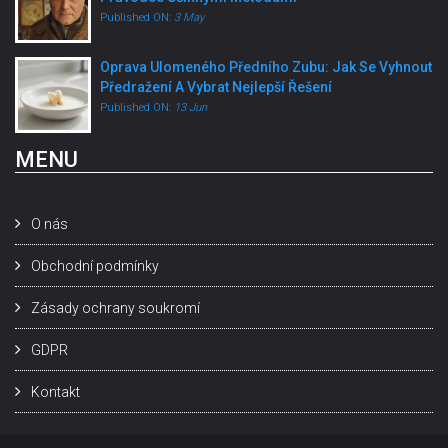
Published ON:
3 May
Oprava Ulomeného Předního Zubu: Jak Se Vyhnout
Předražení A Vybrat Nejlepší Řešení
Published ON:
13 Jun
MENU
O nás
Obchodní podmínky
Zásady ochrany soukromí
GDPR
Kontakt