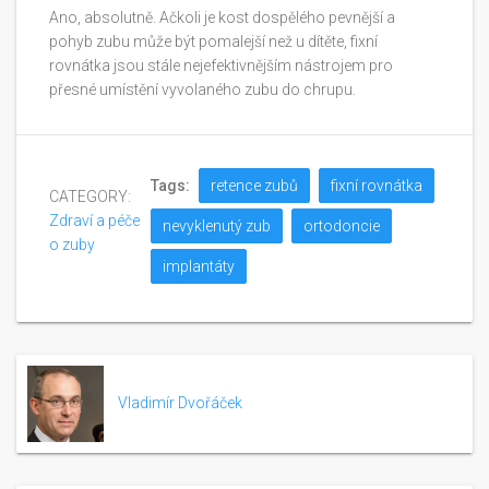
Ano, absolutně. Ačkoli je kost dospělého pevnější a
pohyb zubu může být pomalejší než u dítěte, fixní
rovnátka jsou stále nejefektivnějším nástrojem pro
přesné umístění vyvolaného zubu do chrupu.
Tags:
retence zubů
fixní rovnátka
CATEGORY:
Zdraví a péče
nevyklenutý zub
ortodoncie
o zuby
implantáty
Vladimír Dvořáček