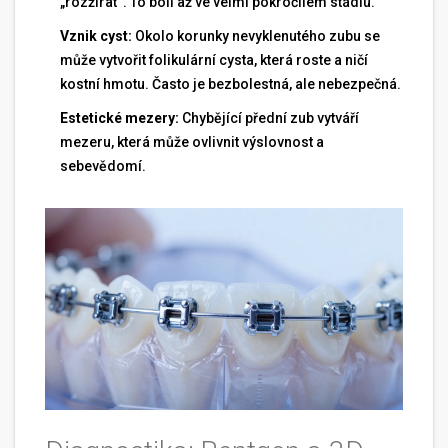
„rozžírat“. To bolí až ve velmi pokročilém stádiu.
Vznik cyst:
Okolo korunky nevyklenutého zubu se
může vytvořit folikulární cysta, která roste a ničí
kostní hmotu. Často je bezbolestná, ale nebezpečná.
Estetické mezery:
Chybějící přední zub vytváří
mezeru, která může ovlivnit výslovnost a
sebevědomí.