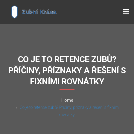
CO JE TO RETENCE ZUBŮ?
PŘÍČINY, PŘÍZNAKY A ŘEŠENÍ S
FIXNÍMI ROVNÁTKY
Home
Co je to retence zubů? Příčiny, příznaky a řešení s fixními
rovnátky