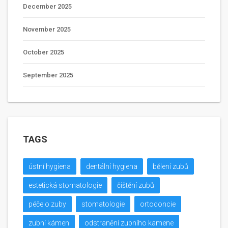
December 2025
November 2025
October 2025
September 2025
TAGS
ústní hygiena
dentální hygiena
bělení zubů
estetická stomatologie
čištění zubů
péče o zuby
stomatologie
ortodoncie
zubní kámen
odstranění zubního kamene