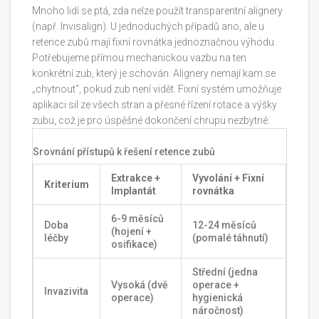
Mnoho lidí se ptá, zda nelze použít transparentní alignery
(např. Invisalign). U jednoduchých případů ano, ale u
retence zubů mají fixní rovnátka jednoznačnou výhodu.
Potřebujeme přímou mechanickou vazbu na ten
konkrétní zub, který je schován. Alignery nemají kam se
„chytnout“, pokud zub není vidět. Fixní systém umožňuje
aplikaci sil ze všech stran a přesné řízení rotace a výšky
zubu, což je pro úspěšné dokončení chrupu nezbytné.
Srovnání přístupů k řešení retence zubů
Extrakce +
Vyvolání + Fixní
Kriterium
Implantát
rovnátka
6-9 měsíců
Doba
12-24 měsíců
(hojení +
léčby
(pomalé táhnutí)
osifikace)
Střední (jedna
Vysoká (dvě
operace +
Invazivita
operace)
hygienická
náročnost)