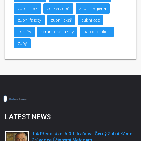
zubní plak
zdraví zubů
zubní hygiena
zubní fazety
zubní lékař
zubní kaz
úsměv
keramické fazety
parodontitida
zuby
LATEST NEWS
Jak Předcházet A Odstraňovat Černý Zubní Kámen:
Průvodce Účinnými Metodami