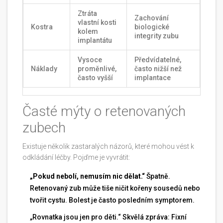
Ztráta
Zachování
vlastní kosti
Kostra
biologické
kolem
integrity zubu
implantátu
Vysoce
Předvídatelné,
Náklady
proměnlivé,
často nižší než
často vyšší
implantace
Časté mýty o retenovaných
zubech
Existuje několik zastaralých názorů, které mohou vést k
odkládání léčby. Pojďme je vyvrátit:
„Pokud nebolí, nemusím nic dělat.“
Špatně.
Retenovaný zub může tiše ničit kořeny sousedů nebo
tvořit cystu. Bolest je často posledním symptorem.
„Rovnatka jsou jen pro děti.“ Skvělá zpráva: Fixní