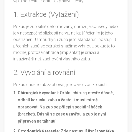
věku pacienta. Existují dvě hlavní cesty:
1. Extrakce (Vytažení)
Pokud je zub silně deformovaný, ohrožuje sousedy nebo
je v nebezpečné blízkosti nervu, nejlepší řešením je jeho
odstranění. U moudrých zubů je to standardní postup. U
předních zubů se extrakci snažíme vyhnout, pokud je to
možné, protože náhrada (implantát) je dražší a
invazivnější než zachování vlastního zubu.
2. Vyvolání a rovnání
Pokud chcete zub zachovat, jde to ve dvou krocích:
Chirurgické vyvolání:
Orální chirurg otevře dásně,
odhalí korunku zubu a často ji musí mírně
opracovat. Na zub se přilepí speciální háček
(bracket). Dásně se zase uzavřou a zub je nyní
připraven na táhnutí.
Ortodontická terapie:
Zde nastupují
fixní rovnátka
.