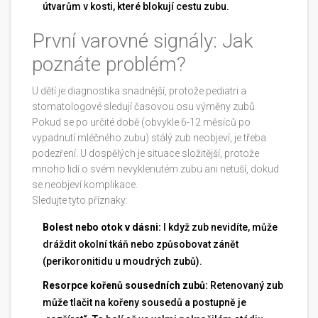
útvarům v kosti, které blokují cestu zubu.
První varovné signály: Jak
poznáte problém?
U dětí je diagnostika snadnější, protože pediatri a
stomatologové sledují časovou osu výměny zubů.
Pokud se po určité době (obvykle 6-12 měsíců po
vypadnutí mléčného zubu) stálý zub neobjeví, je třeba
podezření. U dospělých je situace složitější, protože
mnoho lidí o svém nevyklenutém zubu ani netuší, dokud
se neobjeví komplikace.
Sledujte tyto příznaky:
Bolest nebo otok v dásni:
I když zub nevidíte, může
dráždit okolní tkáň nebo způsobovat zánět
(perikoronitidu u moudrých zubů).
Resorpce kořenů sousedních zubů:
Retenovaný zub
může tlačit na kořeny sousedů a postupně je