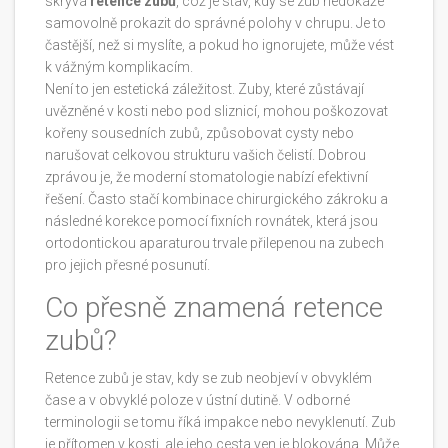
skrývá
retence zubů
, což je stav, kdy se zub nedokáže
samovolně prokazit do správné polohy v chrupu. Je to
častější, než si myslíte, a pokud ho ignorujete, může vést
k vážným komplikacím.
Není to jen estetická záležitost. Zuby, které zůstávají
uvězněné v kosti nebo pod sliznicí, mohou poškozovat
kořeny sousedních zubů, způsobovat cysty nebo
narušovat celkovou strukturu vašich čelistí. Dobrou
zprávou je, že moderní stomatologie nabízí efektivní
řešení. Často stačí kombinace chirurgického zákroku a
následné korekce pomocí
fixních rovnátek
, která jsou
ortodontickou aparaturou trvale přilepenou na zubech
pro jejich přesné posunutí
.
Co přesně znamená retence
zubů?
Retence zubů
je
stav, kdy se zub neobjeví v obvyklém
čase a v obvyklé poloze v ústní dutině
.
V odborné
terminologii se tomu říká impakce nebo nevyklenutí. Zub
je přítomen v kosti, ale jeho cesta ven je blokována. Může