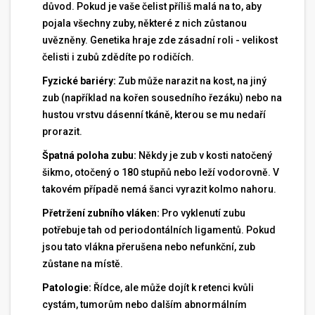
důvod. Pokud je vaše čelist příliš malá na to, aby
pojala všechny zuby, některé z nich zůstanou
uvězněny. Genetika hraje zde zásadní roli - velikost
čelisti i zubů zdědíte po rodičích.
Fyzické bariéry:
Zub může narazit na kost, na jiný
zub (například na kořen sousedního řezáku) nebo na
hustou vrstvu dásenní tkáně, kterou se mu nedaří
prorazit.
Špatná poloha zubu:
Někdy je zub v kosti natočený
šikmo, otočený o 180 stupňů nebo leží vodorovně. V
takovém případě nemá šanci vyrazit kolmo nahoru.
Přetržení zubního vláken:
Pro vyklenutí zubu
potřebuje tah od periodontálních ligamentů. Pokud
jsou tato vlákna přerušena nebo nefunkční, zub
zůstane na místě.
Patologie:
Řídce, ale může dojít k retenci kvůli
cystám, tumorům nebo dalším abnormálním