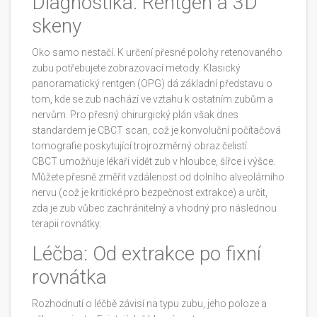
Diagnostika: Rentgen a 3D
skeny
Oko samo nestačí. K určení přesné polohy retenovaného
zubu potřebujete zobrazovací metody. Klasický
panoramatický rentgen (OPG) dá základní představu o
tom, kde se zub nachází ve vztahu k ostatním zubům a
nervům. Pro přesný chirurgický plán však dnes
standardem je
CBCT scan
, což je
konvoluční počítačová
tomografie poskytující trojrozměrný obraz čelistí
.
CBCT umožňuje lékaři vidět zub v hloubce, šířce i výšce.
Můžete přesně změřit vzdálenost od dolního alveolárního
nervu (což je kritické pro bezpečnost extrakce) a určit,
zda je zub vůbec zachránitelný a vhodný pro následnou
terapii rovnátky.
Léčba: Od extrakce po fixní
rovnátka
Rozhodnutí o léčbě závisí na typu zubu, jeho poloze a