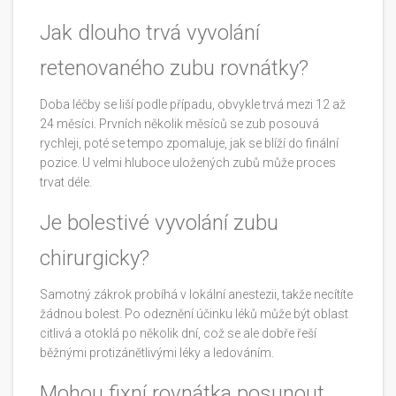
Jak dlouho trvá vyvolání
retenovaného zubu rovnátky?
Doba léčby se liší podle případu, obvykle trvá mezi 12 až
24 měsíci. Prvních několik měsíců se zub posouvá
rychleji, poté se tempo zpomaluje, jak se blíží do finální
pozice. U velmi hluboce uložených zubů může proces
trvat déle.
Je bolestivé vyvolání zubu
chirurgicky?
Samotný zákrok probíhá v lokální anestezii, takže necítíte
žádnou bolest. Po odeznění účinku léků může být oblast
citlivá a otoklá po několik dní, což se ale dobře řeší
běžnými protizánětlivými léky a ledováním.
Mohou fixní rovnátka posunout