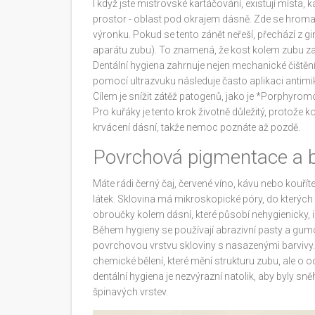
I když jste mistrovské kartáčování, existují místa, 
prostor - oblast pod okrajem dásně. Zde se hromad
výronku. Pokud se tento zánět neřeší, přechází z 
aparátu zubu). To znamená, že kost kolem zubu 
Dentální hygiena zahrnuje nejen mechanické čištěn
pomocí ultrazvuku následuje často aplikaci antimi
Cílem je snížit zátěž patogenů, jako je *Porphyrom
Pro kuřáky je tento krok životně důležitý, protože
krvácení dásní, takže nemoc poznáte až pozdě.
Povrchová pigmentace a 
Máte rádi černý čaj, červené víno, kávu nebo kouřít
látek. Sklovina má mikroskopické póry, do kterých
obroučky kolem dásní, které působí nehygienicky, i 
Během hygieny se používají abrazivní pasty a gumo
povrchovou vrstvu skloviny s nasazenými barvivy. Vý
chemické bělení, které mění strukturu zubu, ale o 
dentální hygiena je nezvýrazní natolik, aby byly sněh
špinavých vrstev.