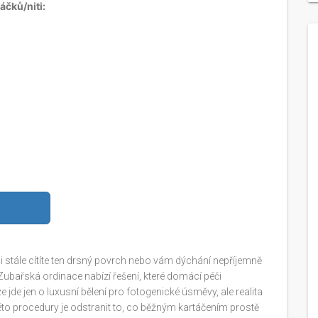
áčků/niti:
imi stále cítíte ten drsný povrch nebo vám dýchání nepříjemně
ubařská ordinace nabízí řešení, které domácí péči
 že jde jen o luxusní bělení pro fotogenické úsměvy, ale realita
této procedury je odstranit to, co běžným kartáčením prostě