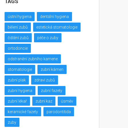
TAGS
ústní hygiena
dentální hygiena
bělení zubů
estetická stomatologie
čištění zubů
péče o zuby
ortodoncie
odstranění zubního kamene
stomatologie
zubní kámen
zubní plak
zdraví zubů
zubní hygiena
zubní fazety
zubní lékař
zubní kaz
úsměv
keramické fazety
parodontitida
zuby