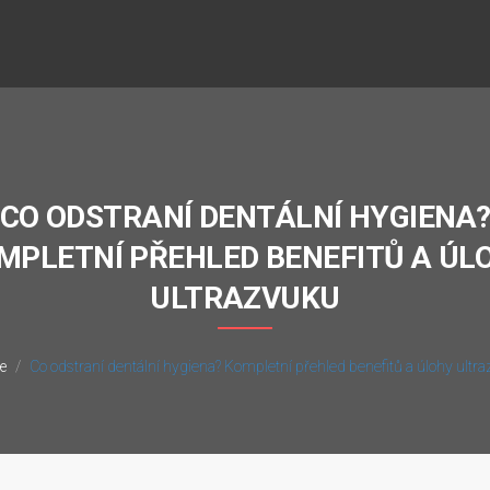
CO ODSTRANÍ DENTÁLNÍ HYGIENA
MPLETNÍ PŘEHLED BENEFITŮ A ÚL
ULTRAZVUKU
e
Co odstraní dentální hygiena? Kompletní přehled benefitů a úlohy ultr