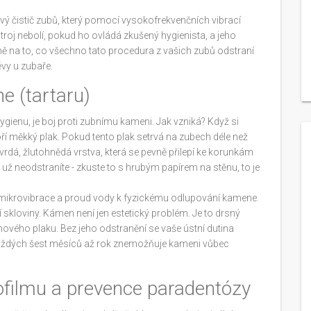
vý čistič zubů
, který
pomocí vysokofrekvenčních vibrací
stroj nebolí, pokud ho ovládá zkušený hygienista, a jeho
ně na to, co všechno tato procedura z vašich zubů odstraní
ěvy u zubaře.
e (tartaru)
ygienu, je boj proti zubnímu kameni. Jak vzniká? Když si
oří měkký plak. Pokud tento plak setrvá na zubech déle než
tvrdá, žlutohnědá vrstva, která se pevně přilepí ke korunkám
už neodstraníte - zkuste to s hrubým papírem na stěnu, to je
 mikrovibrace a proud vody k fyzickému odlupování kamene
.
skloviny. Kámen není jen estetický problém. Je to drsný
u nového plaku. Bez jeho odstranění se vaše ústní dutina
 každých šest měsíců až rok znemožňuje kameni vůbec
iofilmu a prevence paradentózy