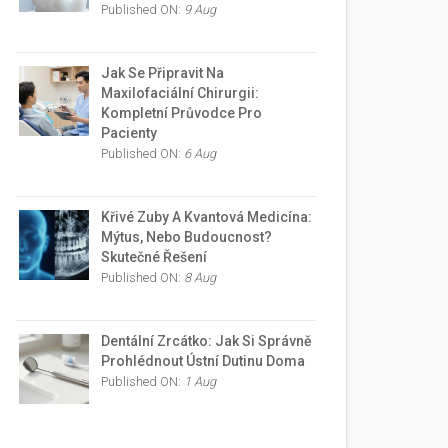
Published ON:
9 Aug
Jak Se Připravit Na
Maxilofaciální Chirurgii:
Kompletní Průvodce Pro
Pacienty
Published ON:
6 Aug
Křivé Zuby A Kvantová Medicína:
Mýtus, Nebo Budoucnost?
Skutečné Řešení
Published ON:
8 Aug
Dentální Zrcátko: Jak Si Správně
Prohlédnout Ústní Dutinu Doma
Published ON:
1 Aug