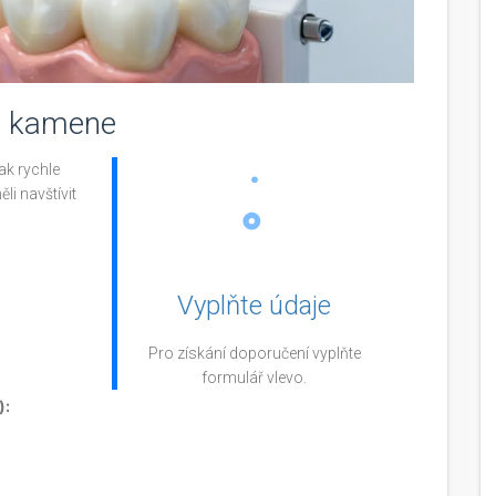
ho kamene
jak rychle
li navštívit
Vyplňte údaje
Pro získání doporučení vyplňte
formulář vlevo.
):