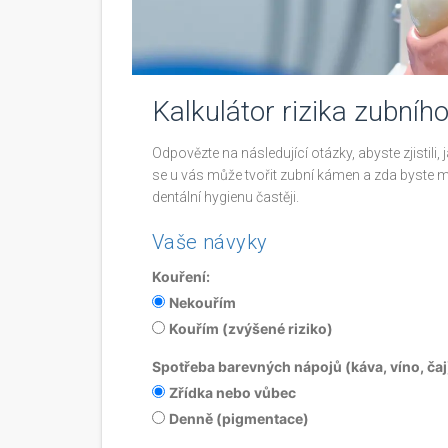
Kalkulátor rizika zubní
Odpovězte na následující otázky, abyste zjistili, 
se u vás může tvořit zubní kámen a zda byste mě
dentální hygienu častěji.
Vaše návyky
Kouření:
Nekouřím
Kouřím (zvýšené riziko)
Spotřeba barevných nápojů (káva, víno, čaj
Zřídka nebo vůbec
Denně (pigmentace)