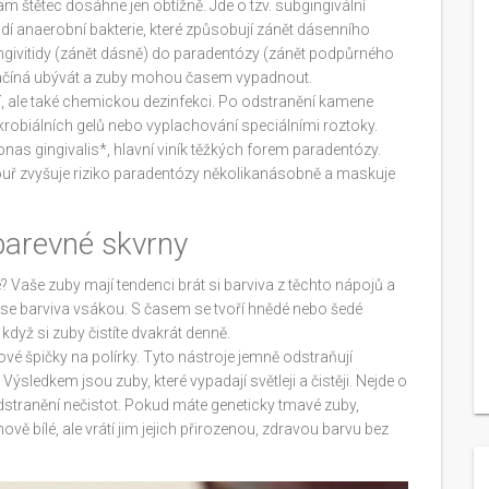
kam štětec dosáhne jen obtížně. Jde o tzv. subgingivální
í anaerobní bakterie, které způsobují zánět dásenního
gingivitidy (zánět dásně) do paradentózy (zánět podpůrného
začíná ubývát a zuby mohou časem vypadnout.
í, ale také chemickou dezinfekci. Po odstranění kamene
krobiálních gelů nebo vyplachování speciálními roztoky.
onas gingivalis*, hlavní viník těžkých forem paradentózy.
 kouř zvyšuje riziko paradentózy několikanásobně a maskuje
barevné skvrny
e? Vaše zuby mají tendenci brát si barviva z těchto nápojů a
 se barviva vsákou. S časem se tvoří hnědé nebo šedé
když si zuby čistíte dvakrát denně.
vé špičky na polírky. Tyto nástroje jemně odstraňují
sledkem jsou zuby, které vypadají světleji a čistěji. Nejde o
odstranění nečistot. Pokud máte geneticky tmavé zuby,
ově bílé, ale vrátí jim jejich přirozenou, zdravou barvu bez