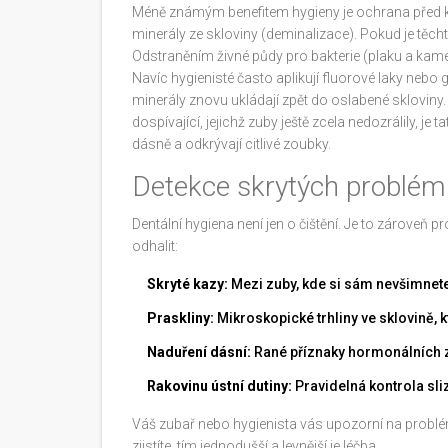
Méně známým benefitem hygieny je ochrana před kaz
minerály ze skloviny (deminalizace). Pokud je těcht
Odstraněním živné půdy pro bakterie (plaku a kamen
Navíc hygienisté často aplikují fluorové laky nebo g
minerály znovu ukládají zpět do oslabené skloviny. J
dospívající, jejichž zuby ještě zcela nedozrálily, je 
dásně a odkrývají citlivé zoubky.
Detekce skrytých problém
Dentální hygiena není jen o čištění. Je to zároveň p
odhalit:
Skryté kazy:
Mezi zuby, kde si sám nevšimnet
Praskliny:
Mikroskopické trhliny ve sklovině, k
Naduření dásní:
Rané příznaky hormonálních 
Rakovinu ústní dutiny:
Pravidelná kontrola sliz
Váš zubař nebo hygienista vás upozorní na problém
zjistíte, tím jednodušší a levnější je léčba.