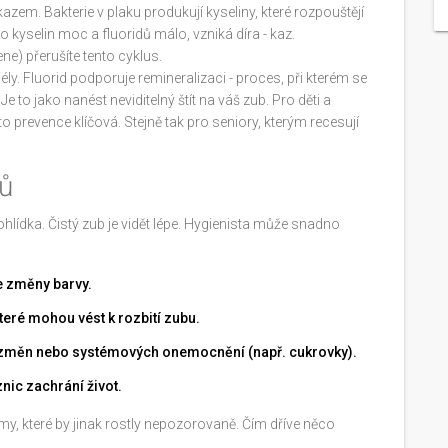
em. Bakterie v plaku produkují kyseliny, které rozpouštějí
o kyselin moc a fluoridů málo, vzniká díra - kaz.
e) přerušíte tento cyklus.
ély. Fluorid podporuje remineralizaci - proces, při kterém se
e to jako nanést neviditelný štít na váš zub. Pro děti a
tato prevence klíčová. Stejně tak pro seniory, kterým recesují
ů
rohlídka. Čistý zub je vidět lépe. Hygienista může snadno
e změny barvy.
teré mohou vést k rozbití zubu.
změn nebo systémových onemocnění (např. cukrovky).
nic zachrání život.
y, které by jinak rostly nepozorovaně. Čím dříve něco