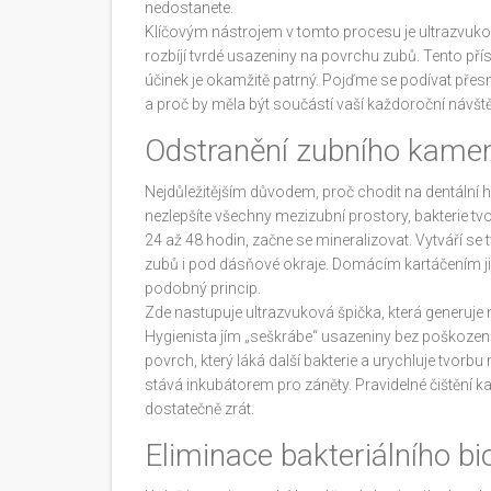
nedostanete.
Klíčovým nástrojem v tomto procesu je
ultrazvuko
rozbíjí tvrdé usazeniny na povrchu zubů
. Tento pří
účinek je okamžitě patrný. Pojďme se podívat přes
a proč by měla být součástí vaší každoroční návšt
Odstranění zubního kamen
Nejdůležitějším důvodem, proč chodit na dentální h
nezlepšíte všechny mezizubní prostory, bakterie tv
24 až 48 hodin, začne se mineralizovat. Vytváří se 
zubů i pod dásňové okraje. Domácím kartáčením ji 
podobný princip.
Zde nastupuje
ultrazvuková špička
, která
generuje
Hygienista jím „seškrábe“ usazeniny bez poškození 
povrch, který láká další bakterie a urychluje tvorb
stává inkubátorem pro záněty. Pravidelné čištění
dostatečně zrát.
Eliminace bakteriálního b