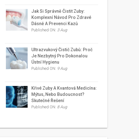
Jak Si Správně Čistit Zuby:
Komplexní Návod Pro Zdravé
Dásně A Prevenci Kazů
Published ON:
3 Aug
Ultrazvukový Čistič Zubů: Proč
Je Nezbytný Pro Dokonalou
Ústní Hygienu
Published ON:
9 Aug
Křivé Zuby A Kvantová Medicína:
Mýtus, Nebo Budoucnost?
Skutečné Řešení
Published ON:
8 Aug