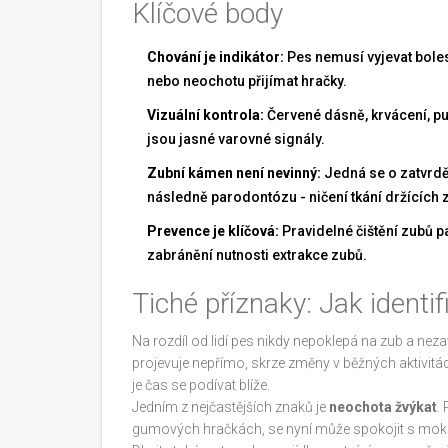
Klíčové body
Chování je indikátor:
Pes nemusí vyjevat bolest.
nebo neochotu přijímat hračky.
Vizuální kontrola:
Červené dásně, krvácení, p
jsou jasné varovné signály.
Zubní kámen není nevinný:
Jedná se o zatvrděl
následně parodontózu - ničení tkání držících 
Prevence je klíčová:
Pravidelné čištění zubů p
zabránění nutnosti extrakce zubů.
Tiché příznaky: Jak identif
Na rozdíl od lidí pes nikdy nepoklepá na zub a neza
projevuje nepřímo, skrze změny v běžných aktivitá
je čas se podívat blíže.
Jedním z nejčastějších znaků je
neochota žvýkat
.
gumových hračkách, se nyní může spokojit s mok