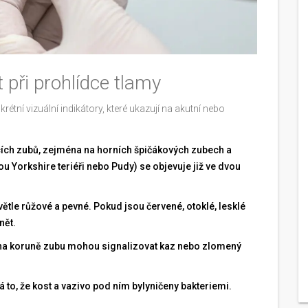
 při prohlídce tlamy
étní vizuální indikátory, které ukazují na akutní nebo
cích zubů, zejména na horních špičákových zubech a
u Yorkshire teriéři nebo Pudy) se objevuje již ve dvou
ětle růžové a pevné. Pokud jsou červené, otoklé, lesklé
nět.
na koruně zubu mohou signalizovat kaz nebo zlomený
to, že kost a vazivo pod ním bylyničeny bakteriemi.