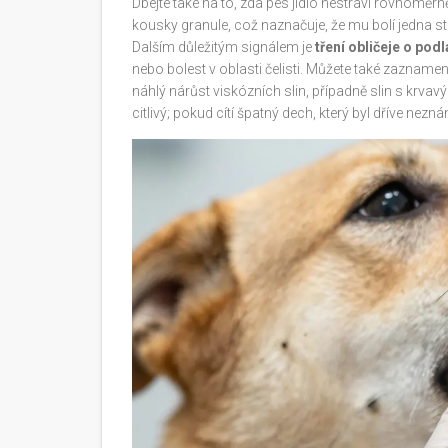
Dbejte také na to, zda pes jídlo nestráví rovnoměr
kousky granule, což naznačuje, že mu bolí jedna st
Dalším důležitým signálem je
tření obličeje o pod
nebo bolest v oblasti čelisti. Můžete také zaznamena
náhlý nárůst viskózních slin, případně slin s krva
citlivý; pokud cítí špatný dech, který byl dříve nez