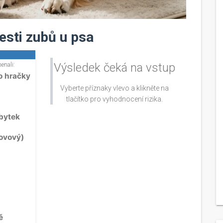
esti zubů u psa
Výsledek čeká na vstup
enali:
o hračky
Vyberte příznaky vlevo a klikněte na
tlačítko pro vyhodnocení rizika.
ábytek
ovový)
ě