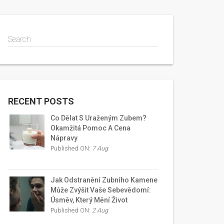
Search
RECENT POSTS
Co Dělat S Uraženým Zubem?
Okamžitá Pomoc A Cena
Nápravy
Published ON:
7 Aug
Jak Odstranění Zubního Kamene
Může Zvýšit Vaše Sebevědomí:
Úsměv, Který Mění Život
Published ON:
2 Aug