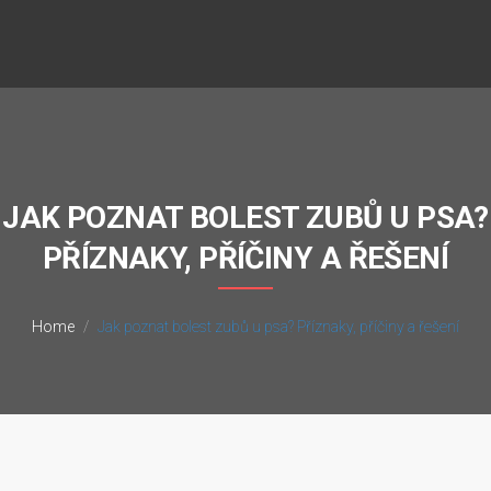
JAK POZNAT BOLEST ZUBŮ U PSA?
PŘÍZNAKY, PŘÍČINY A ŘEŠENÍ
Home
Jak poznat bolest zubů u psa? Příznaky, příčiny a řešení