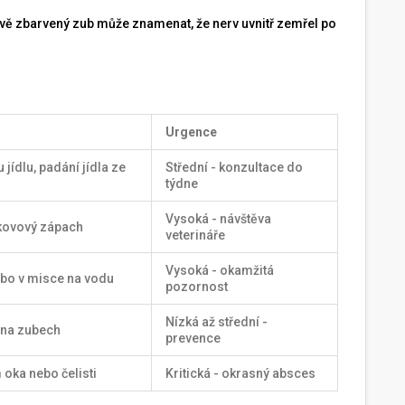
ě zbarvený zub může znamenat, že nerv uvnitř zemřel po
Urgence
jídlu, padání jídla ze
Střední - konzultace do
týdne
Vysoká - návštěva
 kovový zápach
veterináře
Vysoká - okamžitá
ebo v misce na vodu
pozornost
Nízká až střední -
 na zubech
prevence
 oka nebo čelisti
Kritická - okrasný absces