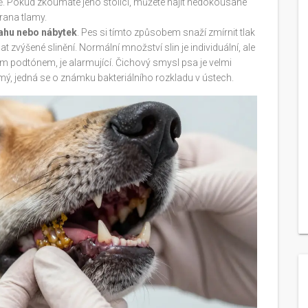
ně. Pokud zkoumáte jeho stolici, můžete najít nedokousané
rana tlamy.
lahu nebo nábytek
. Pes si tímto způsobem snaží zmírnit tlak
t zvýšené slinění. Normální množství slin je individuální, ale
vým podtónem, je alarmující. Čichový smysl psa je velmi
námý, jedná se o známku bakteriálního rozkladu v ústech.