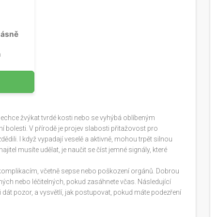
dásně
n
nechce žvýkat tvrdé kosti nebo se vyhýbá oblíbeným
 bolesti. V přírodě je projev slabosti přitažovost pro
ědili. I když vypadají veselě a aktivně, mohou trpět silnou
majitel musíte udělat, je naučit se číst jemné signály, které
 komplikacím, včetně sepse nebo poškození orgánů. Dobrou
lných nebo léčitelných, pokud zasáhnete včas. Následující
 dát pozor, a vysvětlí, jak postupovat, pokud máte podezření