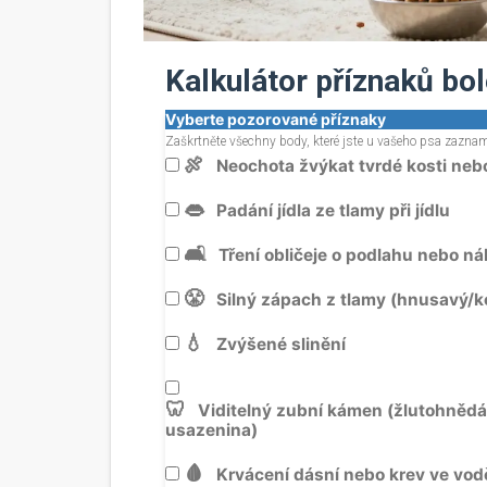
Kalkulátor příznaků bol
Vyberte pozorované příznaky
Zaškrtněte všechny body, které jste u vašeho psa zaznam
🍖
Neochota žvýkat tvrdé kosti neb
👄
Padání jídla ze tlamy při jídlu
🛋️
Tření obličeje o podlahu nebo n
😤
Silný zápach z tlamy (hnusavý/k
💧
Zvýšené slinění
🦷
Viditelný zubní kámen (žlutohnědá
usazenina)
🩸
Krvácení dásní nebo krev ve vod