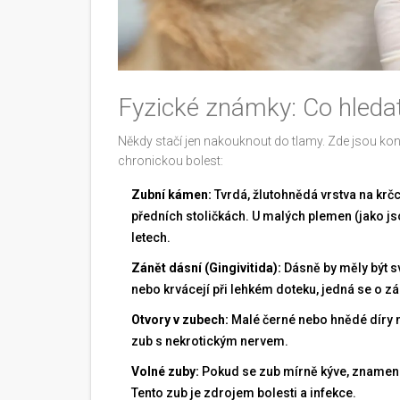
Fyzické známky: Co hledat
Někdy stačí jen nakouknout do tlamy. Zde jsou konkr
chronickou bolest:
Zubní kámen:
Tvrdá, žlutohnědá vrstva na krč
předních stoličkách. U malých plemen (jako jso
letech.
Zánět dásní (Gingivitida):
Dásně by měly být sv
nebo krvácejí při lehkém doteku, jedná se o zá
Otvory v zubech:
Malé černé nebo hnědé díry 
zub s nekrotickým nervem.
Volné zuby:
Pokud se zub mírně kýve, znamená 
Tento zub je zdrojem bolesti a infekce.