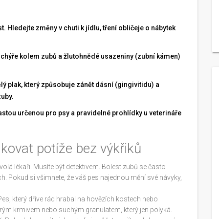
 Hledejte změny v chuti k jídlu, tření obličeje o nábytek
uchýře kolem zubů a žlutohnědé usazeniny (zubní kámen)
ý plak, který způsobuje zánět dásní (gingivitidu) a
zuby.
astou určenou pro psy a pravidelné prohlídky u veterináře
ikovat potíže bez výkřiků
volá lékaři. Musíte být detektivem. Bolest zubů se často
ch. Pokud si všimnete, že váš
pes
najednou mění své návyky,
 Pes, který dříve rád hrabal na hovězích kostech nebo
rým krmivem nebo suchým granulatem, který jen polyká.