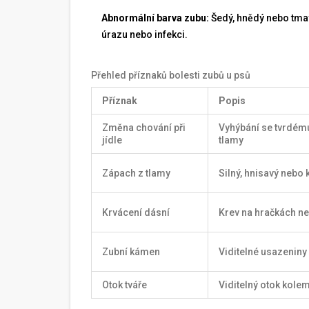
Abnormální barva zubu:
Šedý, hnědý nebo tmav
úrazu nebo infekci.
Přehled příznaků bolesti zubů u psů
Příznak
Popis
Změna chování při
Vyhýbání se tvrdému 
jídle
tlamy
Zápach z tlamy
Silný, hnisavý nebo
Krvácení dásní
Krev na hračkách n
Zubní kámen
Viditelné usazeniny
Otok tváře
Viditelný otok kolem