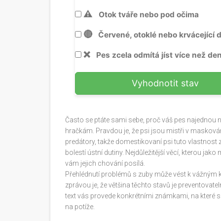
⚠️
Otok tváře nebo pod očima
🔴
Červené, otoklé nebo krvácející 
❌
Pes zcela odmítá jíst více než de
Vyhodnotit stav
Často se ptáte sami sebe, proč váš pes najednou 
hračkám. Pravdou je, že psi jsou mistři v maskování
predátory, takže domestikovaní psi tuto vlastnost zd
bolestí ústní dutiny. Nejdůležitější věcí, kterou jako 
vám jejich chování posílá.
Přehlédnutí problémů s zuby může vést k vážným
zprávou je, že většina těchto stavů je preventovate
text vás provede konkrétními známkami, na které si
na potíže.