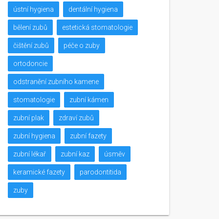
ústní hygiena
dentální hygiena
bělení zubů
estetická stomatologie
čištění zubů
péče o zuby
ortodoncie
odstranění zubního kamene
stomatologie
zubní kámen
zubní plak
zdraví zubů
zubní hygiena
zubní fazety
zubní lékař
zubní kaz
úsměv
keramické fazety
parodontitida
zuby