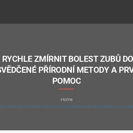
 RYCHLE ZMÍRNIT BOLEST ZUBŮ D
SVĚDČENÉ PŘÍRODNÍ METODY A PRV
POMOC
Home
Jak rychle zmírnit bolest zubů doma: Osvědčené přírodní metody a první p