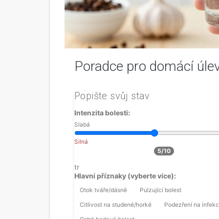
Poradce pro domácí úlevu
Popište svůj stav
Intenzita bolesti:
Slabá
Silná
5/10
tr
Hlavní příznaky (vyberte více):
Otok tváře/dásně
Pulzující bolest
Citlivost na studené/horké
Podezření na infekc