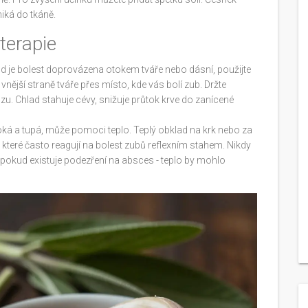
niká do tkáně.
 terapie
kud je bolest doprovázena otokem tváře nebo dásní, použijte
k vnější straně tváře přes místo, kde vás bolí zub. Držte
zu. Chlad stahuje cévy, snižuje průtok krve do zanícené
ká a tupá, může pomoci teplo. Teplý obklad na krk nebo za
které často reagují na bolest zubů reflexním stahem. Nikdy
, pokud existuje podezření na absces - teplo by mohlo