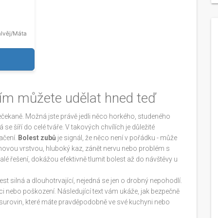
lvěj/Máta
 tím můžete udělat hned teď
 nečekaně. Možná jste právě jedli něco horkého, studeného
se šíří do celé tváře. V takových chvílích je důležité
lačení.
Bolest zubů
je signál, že něco není v pořádku - může
ovou vrstvou, hluboký kaz, zánět nervu nebo problém s
alé řešení, dokážou efektivně tlumit bolest až do návštěvy u
olest silná a dlouhotrvající, nejedná se jen o drobný nepohodlí.
kci nebo poškození. Následující text vám ukáže, jak bezpečně
 surovin, které máte pravděpodobně ve své kuchyni nebo