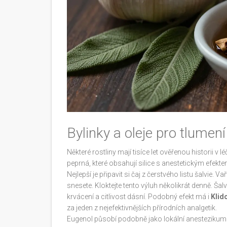
Bylinky a oleje pro tlumení
Některé rostliny mají tisíce let ověřenou historii v l
peprná
, které obsahují silice s anestetickým efekte
Nejlepší je připavit si čaj z čerstvého listu šalvie. 
snesete. Kloktejte tento výluh několikrát denně. Šal
krvácení a citlivost dásní. Podobný efekt má i
Klido
za jeden z nejefektivnějších přírodních analgetik
.
Eugenol působí podobně jako lokální anestezikum.