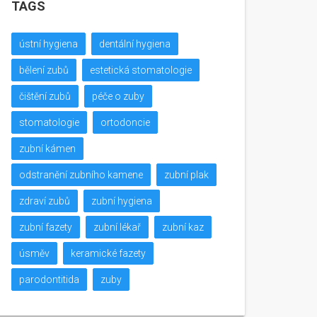
TAGS
ústní hygiena
dentální hygiena
bělení zubů
estetická stomatologie
čištění zubů
péče o zuby
stomatologie
ortodoncie
zubní kámen
odstranění zubního kamene
zubní plak
zdraví zubů
zubní hygiena
zubní fazety
zubní lékař
zubní kaz
úsměv
keramické fazety
parodontitida
zuby