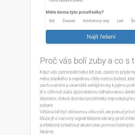
Ostrá bodavá bolest
Máte doma tyto prostředky?
Sůl
Česnek
Klinčekový olej
Led
Ša
Najít řešení
Proč vás bolí zuby a co s
Když vás začne pálit nebo bít zub, často to přijde
nebo sladkého a najednou cítíte ostrou bolest, která 
zachovat klid a okamžitě zahájit kroky k jejímu pot
jít o
citlivost zubů způsobenou odhalovanou dentin
dásněmi
. Ačkoli domácí prostředky neposkytují trv
zubaře.
Většina lidí trpí občasnou citlivostí, ale pokud je b
Může jít o varovný signál tělesné obrany proti infe
a efektivně zvládnout akutní stav pomocí běžných
lékárně.