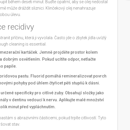
upit během deseti minut. Buďte opatrní, aby se olej nedostal
mě může dráždit sliznici. Klinčekový olej nenahrazuje
dobou úlevu.
e recidivy
anit příčinu, která ji vyvolala. Často jde o zbytek jídla uvízlý
ough cleaning is essential.
o mezerační kartáček. Jemně projděte prostor kolem
 dobrým osvětlením. Pokud ucítíte odpor, netlačte
o papile.
uoridovou pastu. Fluorid pomáhá remineralizovat povrch
uhovými pohyby pod úhlem čtyřicet pěti stupňů k dásni.
 určené specificky pro citlivé zuby. Obsahují složky jako
anály v dentinu vedoucí k nervu. Aplikujte malé množství
kolik minut před vypláchnutím.
stám s abrazivními částicemi, pokud trpíte citlivostí. Tyto
šovat stav.