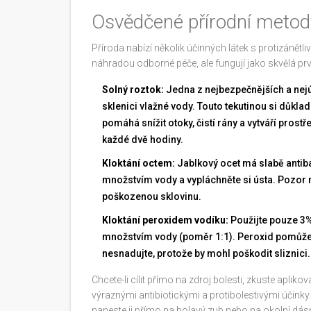
Osvědčené přírodní metody
Příroda nabízí několik účinných látek s protizánět
náhradou odborné péče, ale fungují jako skvělá prv
Solný roztok:
Jedna z nejbezpečnějších a nejú
sklenici vlažné vody. Touto tekutinou si důkla
pomáhá snížit otoky, čistí rány a vytváří prostř
každé dvě hodiny.
Kloktání octem:
Jablkový ocet má slabě antibak
množstvím vody a vypláchněte si ústa. Pozor na
poškozenou sklovinu.
Kloktání peroxidem vodíku:
Použijte pouze 3% 
množstvím vody (poměr 1:1). Peroxid pomůže za
nesnadujte, protože by mohl poškodit sliznici.
Chcete-li cílit přímo na zdroj bolesti, zkuste aplikov
výraznými antibiotickými a protibolestivými účinky
naneste ji přímo na bolavý zub nebo na okolní dásn