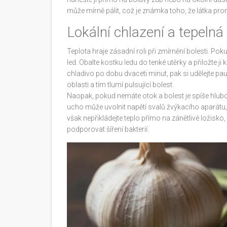
může mírně pálit, což je známka toho, že látka pro
Lokální chlazení a tepelná
Teplota hraje zásadní roli při zmírnění bolesti. Po
led. Obalte kostku ledu do tenké utěrky a přiložte ji 
chladivo po dobu dvaceti minut, pak si udělejte pau
oblasti a tím tlumí pulsující bolest.
Naopak, pokud nemáte otok a bolest je spíše hlubo
ucho může uvolnit napětí svalů žvýkacího aparátu, 
však nepřikládejte teplo přímo na zánětlivé ložisko
podporovat šíření bakterií.