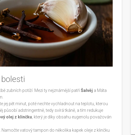
 bolesti
éčbě zubních potíží. Mezi ty nejznámější patří
Šalvěj
a
Máta
m.
Vařte jej pět minut, poté nechte vychladnout na teplotu, kterou
věj působí adstringentně, tedy svírá tkáně, a tím redukuje
vý olej z klinčku
, který je díky obsahu
eugenolu považován
 Namočte vatový tampon do několika kapek oleje z klinčku