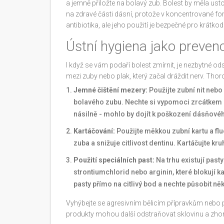
a jemně přiložte na bolavý zub. Bolest by měla usto
na zdravé části dásní, protože v koncentrované for
antibiotika, ale jeho použití je bezpečné pro krátko
Ústní hygiena jako prevenc
I když se vám podaří bolest zmírnit, je nezbytné odstr
mezi zuby nebo plak, který začal dráždit nerv. Thor
Jemné čištění mezery:
Použijte zubní nit neb
bolavého zubu. Nechte si vypomoci zrcátkem a
násilně - mohlo by dojít k poškození dásňovéh
Kartáčování:
Použijte měkkou zubní kartu a fl
zuba a snižuje citlivost dentinu. Kartáčujte kr
Použití speciálních past:
Na trhu existují pasty
strontiumchlorid nebo arginin, které blokují k
pasty přímo na citlivý bod a nechte působit ně
Vyhýbejte se agresivním bělicím přípravkům nebo pa
produkty mohou další odstraňovat sklovinu a zhor