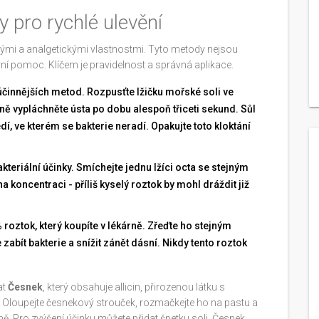
 pro rychlé ulevění
livými a analgetickými vlastnostmi. Tyto metody nejsou
ní pomoc. Klíčem je pravidelnost a správná aplikace.
činnějších metod. Rozpusťte lžičku mořské soli ve
dně vypláchněte ústa po dobu alespoň třiceti sekund. Sůl
edí, ve kterém se bakterie neradí. Opakujte toto kloktání
teriální účinky. Smíchejte jednu lžíci octa se stejným
 koncentraci - příliš kyselý roztok by mohl dráždit již
roztok, který koupíte v lékárně. Zřeďte ho stejným
bít bakterie a snížit zánět dásní. Nikdy tento roztok
at
Česnek
, který obsahuje
allicin, přirozenou látku s
. Oloupejte česnekový strouček, rozmačkejte ho na pastu a
ě. Pro zvýšení účinku můžete přidat špetku soli. Česnek