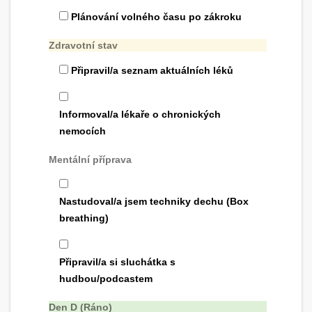
Plánování volného času po zákroku
Zdravotní stav
Připravil/a seznam aktuálních léků
Informoval/a lékaře o chronických
nemocích
Mentální příprava
Nastudoval/a jsem techniky dechu (Box
breathing)
Připravil/a si sluchátka s
hudbou/podcastem
Den D (Ráno)