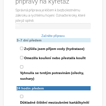
přípravy na kyretáž
Správná příprava je klíčem k bezbolestnému
zákroku a rychlému hojení. Označte kroky, které
jste již splnili.
0%
Začněte přípravu
3–7 dní předem
Zvýšil/a jsem příjem vody (hydratace)
Omezil/a kouření nebo přestal/a kouřit
Vyhnul/a se tvrdým potravinám (ořechy,
suchary)
24 hodin předem
Důkladné čištění mezizubními kartáčky/nítí