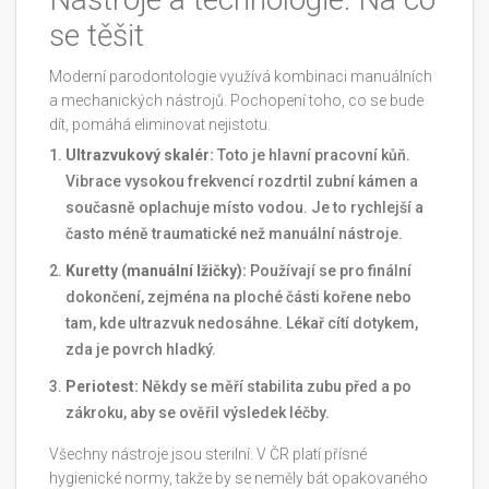
se těšit
Moderní parodontologie využívá kombinaci manuálních
a mechanických nástrojů. Pochopení toho, co se bude
dít, pomáhá eliminovat nejistotu.
Ultrazvukový skalér:
Toto je hlavní pracovní kůň.
Vibrace vysokou frekvencí rozdrtil zubní kámen a
současně oplachuje místo vodou. Je to rychlejší a
často méně traumatické než manuální nástroje.
Kuretty (manuální lžičky):
Používají se pro finální
dokončení, zejména na ploché části kořene nebo
tam, kde ultrazvuk nedosáhne. Lékař cítí dotykem,
zda je povrch hladký.
Periotest:
Někdy se měří stabilita zubu před a po
zákroku, aby se ověřil výsledek léčby.
Všechny nástroje jsou sterilní. V ČR platí přísné
hygienické normy, takže by se neměly bát opakovaného