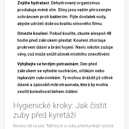
Zvýšte hydrataci:
Dehydrovaný organizmus
produkuje méně slin. Sliny jsou vaším přirozeným
ochráncem proti bakteriím. Pijte dostatek vody,
abyste udrželi dobrou kvalitu slinového filmu.
Omezte kouření:
Pokud kouříte, zkuste alespoň 48
hodin před zákrokem přestat. Kouření zhoršuje
prokrvení dásní a brání hojení. Navíc nikotin zužuje
cévy, což může snížit účinek místního znecitlivění.
Vyhýbejte se tvrdým potravinám:
Den před
zákrokem se vyhněte suchárům, oříškům nebo
lepkavým cukrovinkám. Ty mohou dráždit již citlivé
dásně a způsobit mikrotraumata, která by mohla
zesílit bolestivost během čištění.
Hygienické kroky: Jak čistit
zuby před kyretáží
Mnoho lidí se ptá: "Měl bych si zuby před kyretáží vyčistit