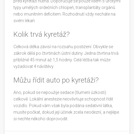
před kyretáží nutná. Doporučuje se pouze lidem s určitými
typy umělých srdečních chlopeň, transplantáty orgánů
nebo imunitním deficitem. Rozhodnutí vždy necháte na
svém lékaři.
Kolik trvá kyretáž?
Celková délka závisí na rozsahu postižení. Obvykle se
zákrok dělá po čtvrtinách ústní dutiny. Jedna čtvrtina trvá
přibližně 45 minut až 1,5 hodiny. Celá léčba tak může
vyžadovat 4 návštěvy.
Můžu řídit auto po kyretáži?
Ano, pokud se nepoužije sedace (tlumení úzkosti)
celkově. Lokální anestezie neovlivňuje schopnost řídit
vozidlo. Pokud vám však byla podána sedativní látka,
musíte počkat, dokud její účinek zcela neodezní, a nejlépe
si nechte někoho doprovodit.