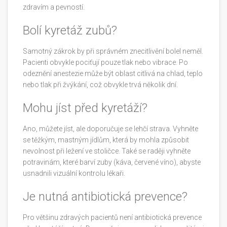
zdravím a pevností.
Bolí kyretáž zubů?
Samotný zákrok by při správném znecitlivění bolel neměl.
Pacienti obvykle pociťují pouze tlak nebo vibrace. Po
odeznění anestezie může být oblast citlivá na chlad, teplo
nebo tlak při žvýkání, což obvykle trvá několik dní.
Mohu jíst před kyretáží?
Ano, můžete jíst, ale doporučuje se lehčí strava. Vyhněte
se těžkým, mastným jídlům, která by mohla způsobit
nevolnost při ležení ve stoličce. Také se raději vyhněte
potravinám, které barví zuby (káva, červené víno), abyste
usnadnili vizuální kontrolu lékaři.
Je nutná antibiotická prevence?
Pro většinu zdravých pacientů není antibiotická prevence