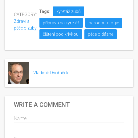
Tags:
kyretáž zubů
CATEGORY:
Zdraví a
příprava na kyretáž
parodontologie
péče o zuby
čištění pod křivkou
péče o dásně
Vladimír Dvořáček
WRITE A COMMENT
Name