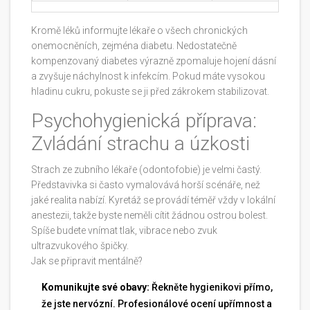
Kromě léků informujte lékaře o všech chronických
onemocněních, zejména diabetu. Nedostatečně
kompenzovaný diabetes výrazně zpomaluje hojení dásní
a zvyšuje náchylnost k infekcím. Pokud máte vysokou
hladinu cukru, pokuste se ji před zákrokem stabilizovat.
Psychohygienická příprava:
Zvládání strachu a úzkosti
Strach ze zubního lékaře (odontofobie) je velmi častý.
Představivka si často vymalovává horší scénáře, než
jaké realita nabízí. Kyretáž se provádí téměř vždy v lokální
anestezii, takže byste neměli cítit žádnou ostrou bolest.
Spíše budete vnímat tlak, vibrace nebo zvuk
ultrazvukového špičky.
Jak se připravit mentálně?
Komunikujte své obavy:
Řekněte hygienikovi přímo,
že jste nervózní. Profesionálové ocení upřímnost a