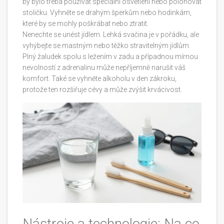
by bylo třeba používat speciální osvětlení nebo polohovat
stoličku. Vyhněte se drahým šperkům nebo hodinkám,
které by se mohly poškrábat nebo ztratit.
Nenechte se unést jídlem. Lehká svačina je v pořádku, ale
vyhýbejte se mastným nebo těžko stravitelným jídlům.
Plný žaludek spolu s ležením v zadu a případnou mírnou
nevolností z adrenalinu může nepříjemně narušit váš
komfort. Také se vyhněte alkoholu v den zákroku,
protože ten rozšiřuje cévy a může zvýšit krvácivost.
Nástroje a technologie: Na co