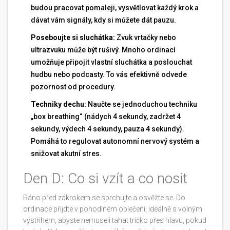
budou pracovat pomaleji, vysvětlovat každý krok a
dávat vám signály, kdy si můžete dát pauzu.
Poseboujte si sluchátka:
Zvuk vrtačky nebo
ultrazvuku může být rušivý. Mnoho ordinací
umožňuje připojit vlastní sluchátka a poslouchat
hudbu nebo podcasty. To vás efektivně odvede
pozornost od procedury.
Techniky dechu:
Naučte se jednoduchou techniku
„box breathing“ (nádych 4 sekundy, zadržet 4
sekundy, výdech 4 sekundy, pauza 4 sekundy).
Pomáhá to regulovat autonomní nervový systém a
snižovat akutní stres.
Den D: Co si vzít a co nosit
Ráno před zákrokem se sprchujte a osvěžte se. Do
ordinace přijdte v pohodlném oblečení, ideálně s volným
výstřihem, abyste nemuseli tahat tričko přes hlavu, pokud