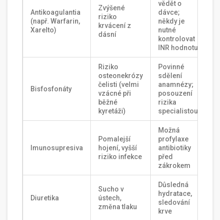
vědět o
Zvýšené
Antikoagulantia
dávce;
riziko
(např. Warfarin,
někdy je
krvácení z
Xarelto)
nutné
dásní
kontrolovat
INR hodnotu
Riziko
Povinné
osteonekrózy
sdělení
čelisti (velmi
anamnézy;
Bisfosfonáty
vzácné při
posouzení
běžné
rizika
kyretáži)
specialistou
Možná
Pomalejší
profylaxe
Imunosupresiva
hojení, vyšší
antibiotiky
riziko infekce
před
zákrokem
Důsledná
Sucho v
hydratace,
Diuretika
ústech,
sledování
změna tlaku
krve