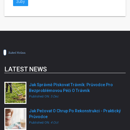
zuby
LATEST NEWS
Jak Správně Pískovat Trávník: Průvodce Pro
Bezproblémovou Péči O Trávník
Published ON:
5 Dec
Jak Pečovat O Chrup Po Rekonstrukci - Praktický
Průvodce
Published ON:
4 Oct