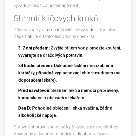
vyžaduje celoživotní management.
Shrnutí klíčových kroků
Příprava na kyretáž není složitá, ale vyžaduje disciplínu.
Zapamatujte si tento jednoduchý checklist:
3-7 dní předem:
Zvyšte příjem vody, omezte kouření,
vyvarujte se dráždivých potravin.
24 hodin předem:
Důkladné čištění mezizubními
kartáčky, případně vyplachování chlorhexidinem (na
doporučení lékaře).
Před návštěvou:
Seznam léků a nemocí připravený,
komunikace o obavách s lékařem.
Den D:
Pohodlné oblečení, lehká svačina, žádné
alkoholické nápoje.
Správná příprava znamená lepší výsledky a menší stres.
Vaše zuby a dásně vám poděkují dlouhodobějším