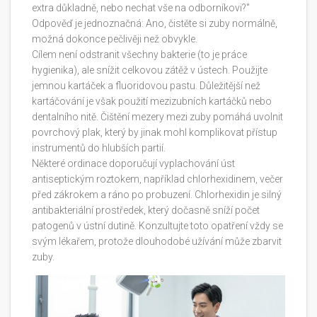
extra důkladně, nebo nechat vše na odborníkovi?"
Odpověď je jednoznačná: Ano, čistěte si zuby normálně,
možná dokonce pečlivěji než obvykle.
Cílem není odstranit všechny bakterie (to je práce
hygienika), ale snížit celkovou zátěž v ústech. Použijte
jemnou kartáček a fluoridovou pastu. Důležitější než
kartáčování je však použití
mezizubních kartáčků
nebo
dentalního nitě
. Čištění mezery mezi zuby pomáhá uvolnit
povrchový plak, který by jinak mohl komplikovat přístup
instrumentů do hlubších partií.
Některé ordinace doporučují vyplachování úst
antiseptickým roztokem, například chlorhexidinem, večer
před zákrokem a ráno po probuzení. Chlorhexidin je silný
antibakteriální prostředek, který dočasně sníží počet
patogenů v ústní dutině. Konzultujte toto opatření vždy se
svým lékařem, protože dlouhodobé užívání může zbarvit
zuby.