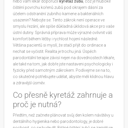
nebo vám lékař doporučil
kyretáž zubů
, což je
hluboké
čištění povrchu kořenů zubů pod okrajem dásní za
účelem odstranění zubního kamene a bakteriálních
usazenin
? Nebojte se. Tento zákrok není operace ve
smyslu řezání, ale spíše důkladná úklidová akce pro vaše
ústní dutiny. Správná příprava může výrazně ovlivnit váš
komfort během léčby i rychlost hojení následně.
Většina pacientů si myslí, že stačí přijít do ordinace a
nechat se vyčistit. Realita je trochu jiná. Úspěch
parodontální terapie závisí nejen na dovednostech lékaře,
ale také na tom, jak dobře jste nastaveni psychologicky i
fyzicky před samotným zákrokem. Podívejme se na to,
co skutečně potřebujete udělat, abyste měli klidnou hlavu
a zdravější úsměv.
Co přesně kyretáž zahrnuje a
proč je nutná?
Předtím, než začnete plánovat svůj den kolem návštěvy u
dentálního hygienika nebo parodontology, je dobré
pochopit, co se bude dít. Běžné čištění zubů se zaměřuje