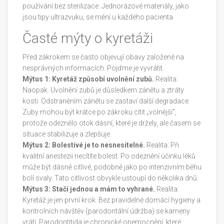
používání bez sterilizace. Jednorázové materiály, jako
jsou tipy ultrazvuku, se mění u každého pacienta.
Časté mýty o kyretáži
Před zákrokem se často objevují obavy založené na
nesprávných informacích. Pojďme je vyvrátit.
Mýtus 1: Kyretáž způsobí uvolnění zubů.
Realita:
Naopak. Uvolnění zubů je důsledkem zánětu a ztráty
kosti. Odstraněním zánětu se zastaví další degradace.
Zuby mohou být krátce po zákroku cítit „volnější“,
protože odeznělo otok dásní, které je držely, ale časem se
situace stabilizuje a zlepšuje.
Mýtus 2: Bolestivé je to nesnesitelné.
Realita: Při
kvalitní anestezii necítíte bolest. Po odeznění účinku léků
může být dásně citlivé, podobně jako po intenzivním běhu
bolí svaly. Tato citlivost obvykle ustoupí do několika dnů.
Mýtus 3: Stačí jednou a mám to vyhrané.
Realita:
Kyretáž je jen první krok. Bez pravidelné domácí hygieny a
kontrolních návštěv (parodontální údržba) se kameny
vrátí. Parodontitida je chronické onemocnění, které