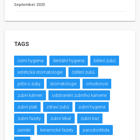
September 2025
TAGS
ústní hygiena
dentální hygiena
bělení zubů
estetická stomatologie
čištění zubů
péče o zuby
stomatologie
ortodoncie
zubní kámen
odstranění zubního kamene
zubní plak
zdraví zubů
zubní hygiena
zubní fazety
zubní lékař
zubní kaz
úsměv
keramické fazety
parodontitida