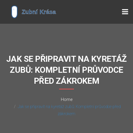
JAK SE PŘIPRAVIT NA KYRETÁŽ
ZUBŮ: KOMPLETNÍ PRŮVODCE
PŘED ZÁKROKEM
Home
Jak se připravit na kyretáž zubů: Kompletní průvodce před
zákrokem