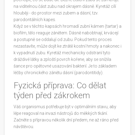
na viditelnou část zubu nad okrajem dásně. Kyretáž cílí
hlouběji - do prostor mezi zubem a dásní, tzv.
parodontálních kapes.
Když se v těchto kapsách hromadí zubní kámen (tartar) a
biofilm, tělo reaguje zánětem. Dásně nabobtnají, krvácejí
a postupně se oddalují od zubu. Pokud tento proces
nezastavíte, může dojít ke ztrátě kostní hmoty a nakonec i
k vypadnutí zubu. Kyretáž mechanicky odstraní tyto
dráždivé látky a zploští povrch kořene, aby se snížila
šance pro opětovné usazování bakterií. Je to základem
léčby chronického zánětu dásní (parodontitidy).
Fyzická příprava: Co dělat
týden před zákrokem
Váš organismus potřebuje být v optimálním stavu, aby
lépe reagoval na invazi nástrojů do měkkých tkání.
Začněte s přípravou několik dní předem, ne až ráno před
návštěvou.