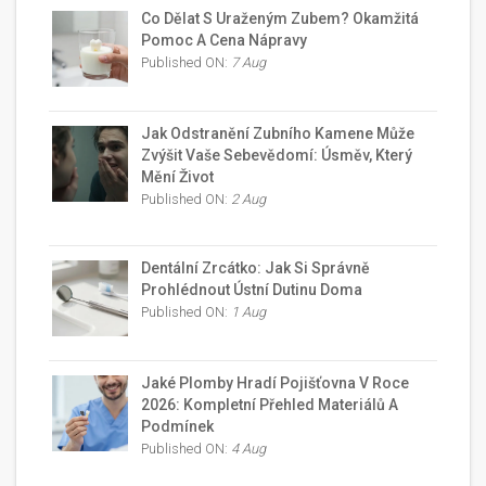
Co Dělat S Uraženým Zubem? Okamžitá
Pomoc A Cena Nápravy
Published ON:
7 Aug
Jak Odstranění Zubního Kamene Může
Zvýšit Vaše Sebevědomí: Úsměv, Který
Mění Život
Published ON:
2 Aug
Dentální Zrcátko: Jak Si Správně
Prohlédnout Ústní Dutinu Doma
Published ON:
1 Aug
Jaké Plomby Hradí Pojišťovna V Roce
2026: Kompletní Přehled Materiálů A
Podmínek
Published ON:
4 Aug