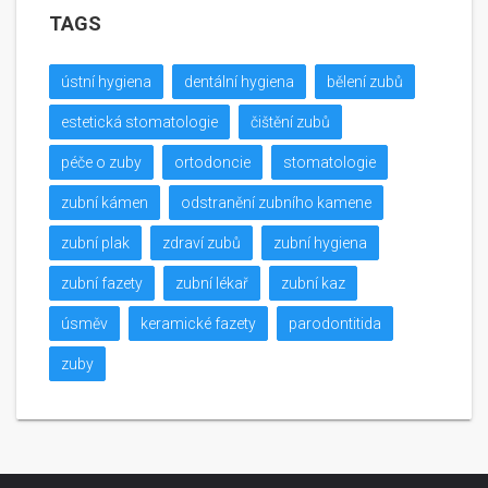
TAGS
ústní hygiena
dentální hygiena
bělení zubů
estetická stomatologie
čištění zubů
péče o zuby
ortodoncie
stomatologie
zubní kámen
odstranění zubního kamene
zubní plak
zdraví zubů
zubní hygiena
zubní fazety
zubní lékař
zubní kaz
úsměv
keramické fazety
parodontitida
zuby