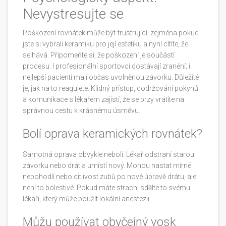
Nevystresujte se
Poškození rovnátek může být frustrující, zejména pokud
jste si vybrali keramiku pro její estetiku a nyní cítíte, že
selhává. Připomeňte si, že poškození je součástí
procesu. I profesionální sportovci dostávají zranění; i
nejlepší pacienti mají občas uvolněnou závorku. Důležité
je, jak na to reagujete. Klidný přístup, dodržování pokynů
a komunikace s lékařem zajistí, že se brzy vrátíte na
správnou cestu k krásnému úsměvu.
Bolí oprava keramických rovnátek?
Samotná oprava obvykle nebolí. Lékař odstraní starou
závorku nebo drát a umístí nový. Mohou nastat mírné
nepohodlí nebo citlivost zubů po nové úpravě drátu, ale
není to bolestivé. Pokud máte strach, sdělte to svému
lékaři, který může použít lokální anestezii.
Můžu používat obyčejný vosk