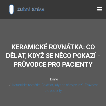
KERAMICKÉ ROVNÁTKA: CO
DĚLAT, KDYŽ SE NĚCO POKAZÍ -
PRŮVODCE PRO PACIENTY
Home
Keramické rovnátka: Co dělat, když se něco pokazí - Průvodce
pro pacienty