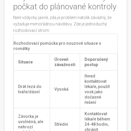
počkat do plánované kontroly
Není vždycky jasné, zda je problém natolik závažný, že
vyžaduje mimořádnou návštěvu. Zde je jednoduchý
rozhodovací strom:
Rozhodovací pomůcka pro nouzové situace s
rovnátky
Úroveň
Doporučený
Situace
závažnosti
postup
Ihned
kontaktovat
Drát řezá do
lékaře, použít
Vysoká
tváře/dásní
vosk jako
dočasné
řešení
Kontaktovat
Závorka je
lékaře během
uvolněná, ale
Střední
24-48 hodin,
nehrozí
chránit