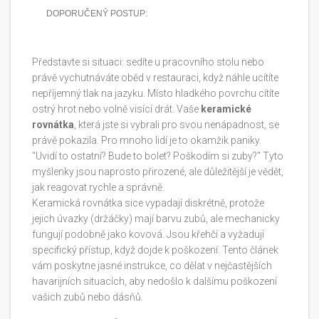
DOPORUČENÝ POSTUP:
Představte si situaci: sedíte u pracovního stolu nebo
právě vychutnáváte oběd v restauraci, když náhle ucítíte
nepříjemný tlak na jazyku. Místo hladkého povrchu cítíte
ostrý hrot nebo volně visící drát. Vaše
keramické
rovnátka
, která jste si vybrali pro svou nenápadnost, se
právě pokazila.
Pro mnoho lidí je to okamžik paniky.
"Uvidí to ostatní? Bude to bolet? Poškodím si zuby?" Tyto
myšlenky jsou naprosto přirozené, ale důležitější je vědět,
jak reagovat rychle a správně.
Keramická rovnátka sice vypadají diskrétně, protože
jejich úvazky (držáčky) mají barvu zubů, ale mechanicky
fungují podobně jako kovová. Jsou křehčí a vyžadují
specifický přístup, když dojde k poškození. Tento článek
vám poskytne jasné instrukce, co dělat v nejčastějších
havarijních situacích, aby nedošlo k dalšímu poškození
vašich zubů nebo dásňů.