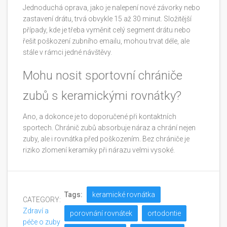
Jednoduchá oprava, jako je nalepení nové závorky nebo
zastavení drátu, trvá obvykle 15 až 30 minut. Složitější
případy, kde je třeba vyměnit celý segment drátu nebo
řešit poškození zubního emailu, mohou trvat déle, ale
stále v rámci jedné návštěvy.
Mohu nosit sportovní chrániče
zubů s keramickými rovnátky?
Ano, a dokonce je to doporučené při kontaktních
sportech. Chránič zubů absorbuje náraz a chrání nejen
zuby, ale i rovnátka před poškozením. Bez chrániče je
riziko zlomení keramiky při nárazu velmi vysoké.
Tags:
keramické rovnátka
CATEGORY:
Zdraví a
porovnání rovnátek
ortodontie
péče o zuby