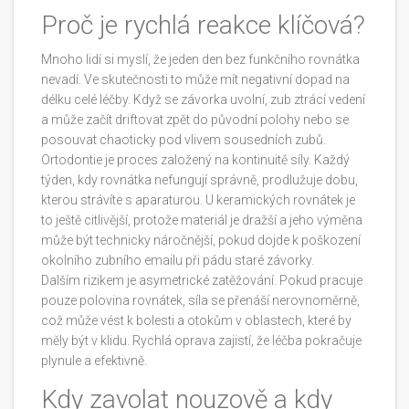
Proč je rychlá reakce klíčová?
Mnoho lidí si myslí, že jeden den bez funkčního rovnátka
nevadí. Ve skutečnosti to může mít negativní dopad na
délku celé léčby. Když se závorka uvolní, zub ztrácí vedení
a může začít driftovat zpět do původní polohy nebo se
posouvat chaoticky pod vlivem sousedních zubů.
Ortodontie je proces založený na kontinuitě síly. Každý
týden, kdy rovnátka nefungují správně, prodlužuje dobu,
kterou strávíte s aparaturou. U keramických rovnátek je
to ještě citlivější, protože materiál je dražší a jeho výměna
může být technicky náročnější, pokud dojde k poškození
okolního zubního emailu při pádu staré závorky.
Dalším rizikem je asymetrické zatěžování. Pokud pracuje
pouze polovina rovnátek, síla se přenáší nerovnoměrně,
což může vést k bolesti a otokům v oblastech, které by
měly být v klidu. Rychlá oprava zajistí, že léčba pokračuje
plynule a efektivně.
Kdy zavolat nouzově a kdy