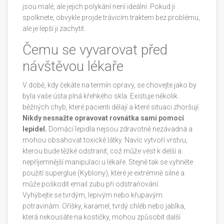
jsou malé, ale jejich polykání není ideální. Pokud ji
spolknete, obvykle projde trávicím traktem bez problému,
ale je lepší ji zachytit.
Čemu se vyvarovat před
návštěvou lékaře
V době, kdy čekáte na termín opravy, se chovejte jako by
byla vaše ústa plná křehkého skla. Existuje několik
běžných chyb, které pacienti dělají a které situaci zhoršují.
Nikdy nesnažte opravovat rovnátka sami pomocí
lepidel.
Domácí lepidla nejsou zdravotně nezávadná a
mohou obsahovat toxické látky. Navíc vytvoří vrstvu,
kterou bude těžké odstranit, což může vést k delší a
nepříjemnější manipulaci u lékaře. Stejně tak se vyhněte
použití superglue (Kyblony), které je extrémně silné a
může poškodit email zubu při odstraňování.
Vyhýbejte se tvrdým, lepivým nebo křupavým
potravinám. Oříšky, karamel, tvrdý chléb nebo jablka,
která nekousáte na kostičky, mohou způsobit další