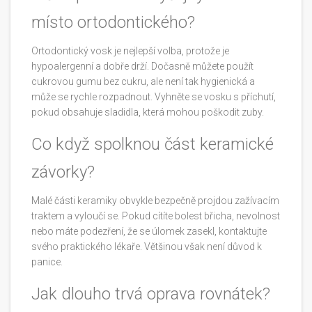
místo ortodontického?
Ortodontický vosk je nejlepší volba, protože je
hypoalergenní a dobře drží. Dočasně můžete použít
cukrovou gumu bez cukru, ale není tak hygienická a
může se rychle rozpadnout. Vyhněte se vosku s příchutí,
pokud obsahuje sladidla, která mohou poškodit zuby.
Co když spolknou část keramické
závorky?
Malé části keramiky obvykle bezpečně projdou zažívacím
traktem a vyloučí se. Pokud cítíte bolest břicha, nevolnost
nebo máte podezření, že se úlomek zasekl, kontaktujte
svého praktického lékaře. Většinou však není důvod k
panice.
Jak dlouho trvá oprava rovnátek?