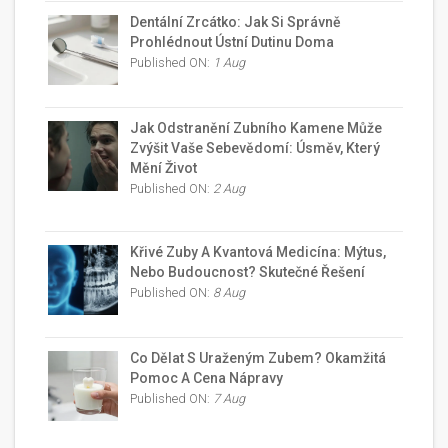
Dentální Zrcátko: Jak Si Správně
Prohlédnout Ústní Dutinu Doma
Published ON:
1 Aug
Jak Odstranění Zubního Kamene Může
Zvýšit Vaše Sebevědomí: Úsměv, Který
Mění Život
Published ON:
2 Aug
Křivé Zuby A Kvantová Medicína: Mýtus,
Nebo Budoucnost? Skutečné Řešení
Published ON:
8 Aug
Co Dělat S Uraženým Zubem? Okamžitá
Pomoc A Cena Nápravy
Published ON:
7 Aug