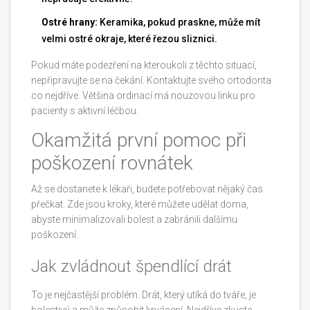
Ostré hrany:
Keramika, pokud praskne, může mít
velmi ostré okraje, které řezou sliznici.
Pokud máte podezření na kteroukoli z těchto situací,
nepřipravujte se na čekání. Kontaktujte svého ortodonta
co nejdříve. Většina ordinací má nouzovou linku pro
pacienty s aktivní léčbou.
Okamžitá první pomoc při
poškození rovnátek
Až se dostanete k lékaři, budete potřebovat nějaký čas
přečkat. Zde jsou kroky, které můžete udělat doma,
abyste minimalizovali bolest a zabránili dalšímu
poškození.
Jak zvládnout špendlící drát
To je nejčastější problém. Drát, který utíká do tváře, je