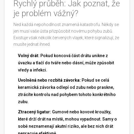
Rychlý průběh: Jak poznat, že
je problém vážný?
Ned každá nepohodlnost znamená katastrofu. Někdy se
jen musí vaše ústa přizpůsobit novému pohybu zubů.
Existuje však několik červených vlajek, které signalizují, že
musíte jednat ihned.
Volný drát:
Pokud koncová část drátu unikne z
úvazku a tlačí do tváře nebo dásní, může způsobit
vředy a infekci.
Uvolněná nebo rozbitá závorka:
Pokud se celá
keramická závorka odlepí od zubu nebo praskne,
ztrácíte kontrolu nad pohybem tohoto konkrétního
zubu.
Ztracený ligatur:
Gumové nebo kovové kroužky,
které drží drát na místě, mohou vypadnout. Samy o
sobě neznamenají akutní riziko, ale bez nich drát
nepracuje efektivně.