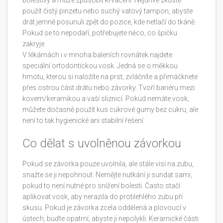
bolestivý a může způsobit krvácení. Nejdříve zkuste
použít čistý pinzetu nebo suchý vatový tampon, abyste
drát jemně posunuli zpět do pozice, kde netlačí do tkáně.
Pokud se to nepodaří, potřebujete něco, co špičku
zakryje.
V lékárnách i v mnoha baleních rovnátek najdete
speciální
ortodontickou vosk
. Jedná se o měkkou
hmotu, kterou si naložíte na prst, zvláčníte a přimáčknete
přes ostrou část drátu nebo závorky. Tvoří bariéru mezi
kovem/keramikou a vaší sliznicí. Pokud nemáte vosk,
můžete dočasně použít kus cukrové gumy bez cukru, ale
není to tak hygienické ani stabilní řešení.
Co dělat s uvolněnou závorkou
Pokud se závorka pouze uvolnila, ale stále visí na zubu,
snažte se ji nepohnout. Nemějte nutkání ji sundat sami,
pokud to není nutné pro snížení bolesti. Často stačí
aplikovat vosk, aby nerazila do protilehlého zubu při
skusu. Pokud je závorka zcela oddělená a plovoucí v
ústech, buďte opatrní, abyste ji nepolykli. Keramické části