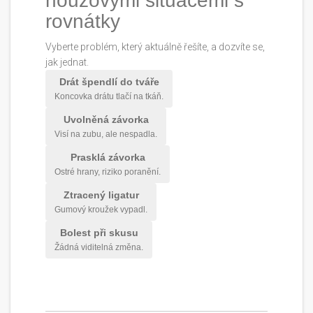
nouzovými situacemi s
rovnátky
Vyberte problém, který aktuálně řešíte, a dozvíte se,
jak jednat.
Drát špendlí do tváře
Koncovka drátu tlačí na tkáň.
Uvolněná závorka
Visí na zubu, ale nespadla.
Prasklá závorka
Ostré hrany, riziko poranění.
Ztracený ligatur
Gumový kroužek vypadl.
Bolest při skusu
Žádná viditelná změna.