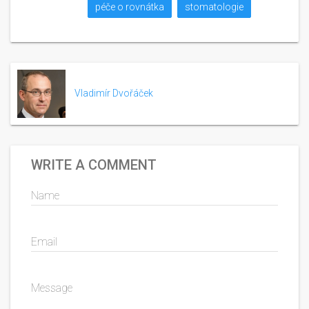
péče o rovnátka
stomatologie
Vladimír Dvořáček
WRITE A COMMENT
Name
Email
Message