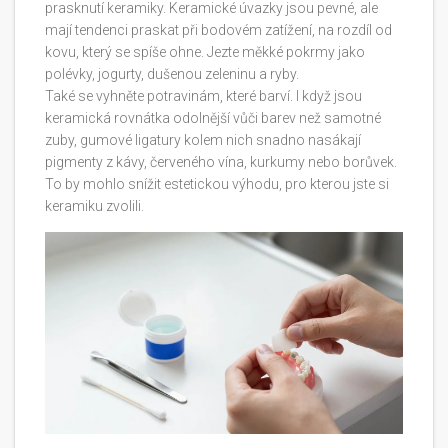
prasknutí keramiky. Keramické úvazky jsou pevné, ale
mají tendenci praskat při bodovém zatížení, na rozdíl od
kovu, který se spíše ohne. Jezte měkké pokrmy jako
polévky, jogurty, dušenou zeleninu a ryby.
Také se vyhněte potravinám, které barví. I když jsou
keramická rovnátka odolnější vůči barev než samotné
zuby, gumové ligatury kolem nich snadno nasákají
pigmenty z kávy, červeného vína, kurkumy nebo borůvek.
To by mohlo snížit estetickou výhodu, pro kterou jste si
keramiku zvolili.