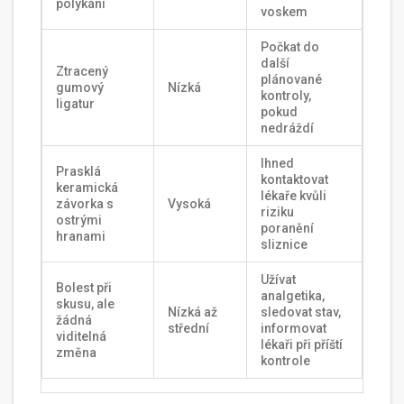
polykání
voskem
Počkat do
další
Ztracený
plánované
gumový
Nízká
kontroly,
ligatur
pokud
nedráždí
Ihned
Prasklá
kontaktovat
keramická
lékaře kvůli
závorka s
Vysoká
riziku
ostrými
poranění
hranami
sliznice
Užívat
Bolest při
analgetika,
skusu, ale
Nízká až
sledovat stav,
žádná
střední
informovat
viditelná
lékaři při příští
změna
kontrole