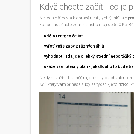
Když chcete začít - co je p
Nejrychlejší cesta k opravě není „rychlý trik“, ale
prv
konsultace často zdarma nebo stojí do 500 Kč. Bě
udělá rentgen čelisti
vyfotí vaše zuby z různých úhlů
vyhodnotí, zda jde o lehký, střední nebo těžký 
ukáže vám přesný plán - jak dlouho to bude trva
Nikdy nezačínejte s něčím, co nebylo schváleno z
Kč“, který vám přinese zuby za týden - je to riziko, 