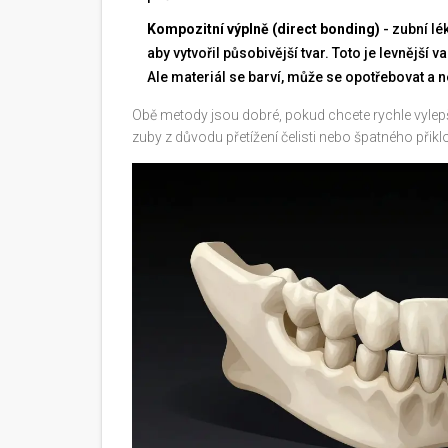
Kompozitní výplně (direct bonding)
- zubní lé
aby vytvořil působivější tvar. Toto je levnější
Ale materiál se barví, může se opotřebovat a ne
Obě metody jsou dobré, pokud chcete rychle vylepši
zuby z důvodu přetížení čelisti nebo špatného při