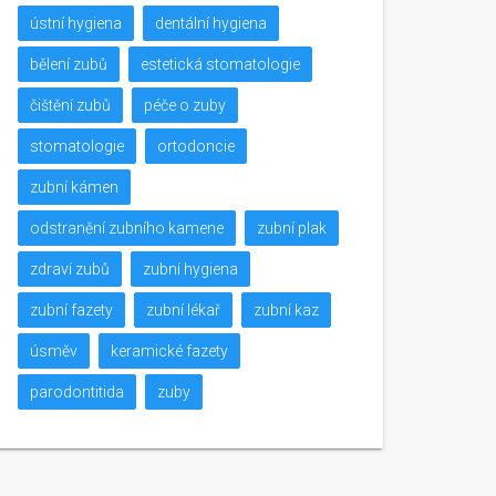
ústní hygiena
dentální hygiena
bělení zubů
estetická stomatologie
čištění zubů
péče o zuby
stomatologie
ortodoncie
zubní kámen
odstranění zubního kamene
zubní plak
zdraví zubů
zubní hygiena
zubní fazety
zubní lékař
zubní kaz
úsměv
keramické fazety
parodontitida
zuby