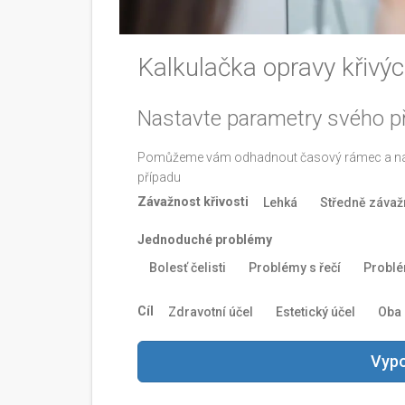
Kalkulačka opravy křivý
Nastavte parametry svého p
Pomůžeme vám odhadnout časový rámec a nákl
případu
Závažnost křivosti
Lehká
Středně závaž
Jednoduché problémy
Bolesť čelisti
Problémy s řečí
Problé
Cíl
Zdravotní účel
Estetický účel
Oba 
Vypo