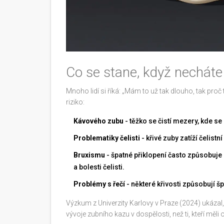
Co se stane, když necháte 
Mnoho lidí si říká: „Mám to už tak dlouho, tak proč 
riziko:
Kávového zubu
- těžko se čistí mezery, kde s
Problematiky čelisti
- křivé zuby zatíží čelistn
Bruxismu
- špatné přiklopení často způsobuje
a bolesti čelisti.
Problémy s řečí
- některé křivosti způsobují šp
Výzkum z Univerzity Karlovy v Praze (2024) ukázal,
vývoje zubního kazu v dospělosti, než ti, kteří měli 