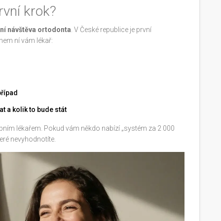
rvní krok?
ní návštěva ortodonta
. V České republice je první
hem ní vám lékař:
případ
t a kolik to bude stát
ubním lékařem. Pokud vám někdo nabízí „systém za 2 000
které nevyhodnotíte.