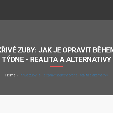
KŘIVÉ ZUBY: JAK JE OPRAVIT BĚHE
TÝDNE - REALITA A ALTERNATIVY
Home
Křivé zuby: jak je opravit během týdne - realita a alternativy