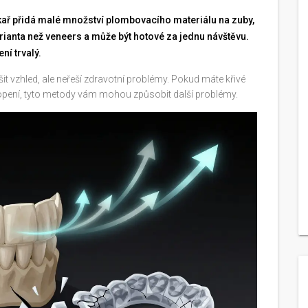
kař přidá malé množství plombovacího materiálu na zuby,
 varianta než veneers a může být hotové za jednu návštěvu.
ní trvalý.
t vzhled, ale neřeší zdravotní problémy. Pokud máte křivé
klopení, tyto metody vám mohou způsobit další problémy.