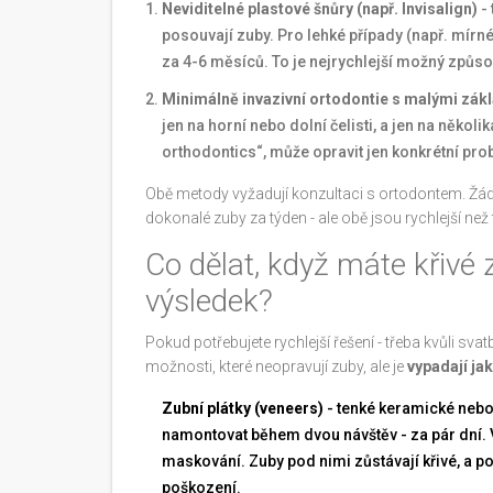
Neviditelné plastové šnůry (např. Invisalign)
- 
posouvají zuby. Pro lehké případy (např. mírn
za 4-6 měsíců. To je nejrychlejší možný způso
Minimálně invazivní ortodontie s malými zák
jen na horní nebo dolní čelisti, a jen na někol
orthodontics“, může opravit jen konkrétní pro
Obě metody vyžadují konzultaci s ortodontem. Žádn
dokonalé zuby za týden - ale obě jsou rychlejší než 
Co dělat, když máte křivé 
výsledek?
Pokud potřebujete rychlejší řešení - třeba kvůli svat
možnosti, které neopravují zuby, ale je
vypadají ja
Zubní plátky (veneers)
- tenké keramické nebo k
namontovat během dvou návštěv - za pár dní. Vý
maskování. Zuby pod nimi zůstávají křivé, a po
poškození.