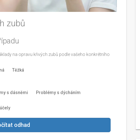
ch zubů
řípadu
ady na opravu křivých zubů podle vašeho konkrétního
ná
Těžká
my s dásněmi
Problémy s dýcháním
účely
čítat odhad