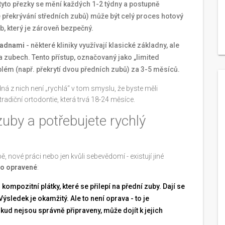
tyto přezky se mění každých 1-2 týdny a postupně
é překrývání středních zubů) může být celý proces hotový
b, který je zároveň bezpečný.
ladnami
- některé kliniky využívají klasické základny, ale
ika zubech. Tento přístup, označovaný jako „limited
blém (např. překrytí dvou předních zubů) za 3-5 měsíců.
á z nich není „rychlá“ v tom smyslu, že byste měli
tradiční ortodontie, která trvá 18-24 měsíce.
zuby a potřebujete rychlý
bě, nové práci nebo jen kvůli sebevědomí - existují jiné
ko opravené
:
ompozitní plátky, které se přilepí na přední zuby. Dají se
sledek je okamžitý. Ale to není oprava - to je
kud nejsou správně připraveny, může dojít k jejich