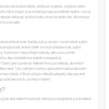
obovat bolesti čelisti, obtíže při žvýkání, zvýšené riziko
lidí si myslí, že je možné je napravit během týdne - a to je
ebude slibovat, že křivé zuby zmizí za sedm dní. Ale existují
ž to trvá déle.
uše přetvarovat. Každý zub je uložen v kosti čelisti a jeho
í přizpůsobit, krevní oběh se musí přestavovat, zubní
ny. Dokonce i nejrychlejší metody, jako jsou rychlé
ců, aby výsledek byl stabilní a bezpečný.
“? Často jde o podvod. Některé firmy prodávají „domační“
tifikované. Tyto zařízení mohou způsobit trvalé poškození -
aci čelisti. V Brně už bylo několik případů, kdy pacienti
použití takových „rychlých řešení“.
e?
stují jen dvě reálné možnosti, které jsou bezpečné a schválené