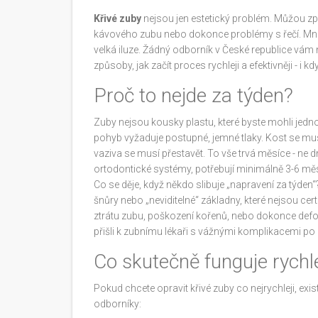
Křivé zuby
nejsou jen estetický problém. Můžou způs
kávového zubu nebo dokonce problémy s řečí. Mnoho 
velká iluze. Žádný odborník v České republice vám n
způsoby, jak začít proces rychleji a efektivněji - i kdy
Proč to nejde za týden?
Zuby nejsou kousky plastu, které byste mohli jednod
pohyb vyžaduje postupné, jemné tlaky. Kost se mus
vaziva se musí přestavět. To vše trvá měsíce - ne d
ortodontické systémy, potřebují minimálně 3-6 měsí
Co se děje, když někdo slibuje „napravení za týden
šnůry nebo „neviditelné“ základny, které nejsou cer
ztrátu zubu, poškození kořenů, nebo dokonce deform
přišli k zubnímu lékaři s vážnými komplikacemi po 
Co skutečně funguje rychl
Pokud chcete opravit křivé zuby co nejrychleji, exi
odborníky: