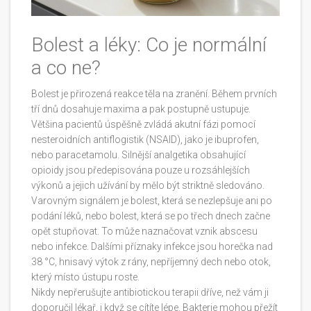
Bolest a léky: Co je normální
a co ne?
Bolest je přirozená reakce těla na zranění. Během prvních
tří dnů dosahuje maxima a pak postupně ustupuje.
Většina pacientů úspěšně zvládá akutní fázi pomocí
nesteroidních antiflogistik (NSAID), jako je ibuprofen,
nebo paracetamolu. Silnější analgetika obsahující
opioidy jsou předepisována pouze u rozsáhlejších
výkonů a jejich užívání by mělo být striktně sledováno.
Varovným signálem je bolest, která se nezlepšuje ani po
podání léků, nebo bolest, která se po třech dnech začne
opět stupňovat. To může naznačovat vznik abscesu
nebo infekce. Dalšími příznaky infekce jsou horečka nad
38 °C, hnisavý výtok z rány, nepříjemný dech nebo otok,
který místo ústupu roste.
Nikdy nepřerušujte antibiotickou terapii dříve, než vám ji
doporučil lékař, i když se cítíte lépe. Bakterie mohou přežít