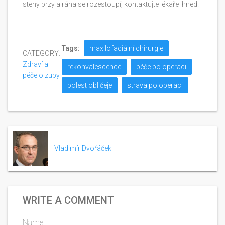
stehy brzy a rána se rozestoupí, kontaktujte lékaře ihned.
Tags:
maxilofaciální chirurgie
CATEGORY:
Zdraví a
rekonvalescence
péče po operaci
péče o zuby
bolest obličeje
strava po operaci
Vladimír Dvořáček
WRITE A COMMENT
Name