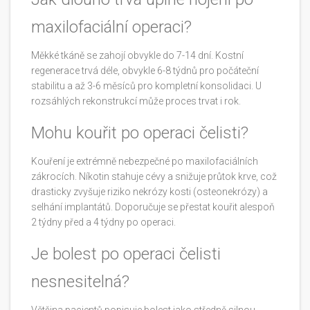
maxilofaciální operaci?
Měkké tkáně se zahojí obvykle do 7-14 dní. Kostní
regenerace trvá déle, obvykle 6-8 týdnů pro počáteční
stabilitu a až 3-6 měsíců pro kompletní konsolidaci. U
rozsáhlých rekonstrukcí může proces trvat i rok.
Mohu kouřit po operaci čelisti?
Kouření je extrémně nebezpečné po maxilofaciálních
zákrocích. Níkotin stahuje cévy a snižuje průtok krve, což
drasticky zvyšuje riziko nekrózy kosti (osteonekrózy) a
selhání implantátů. Doporučuje se přestat kouřit alespoň
2 týdny před a 4 týdny po operaci.
Je bolest po operaci čelisti
nesnesitelná?