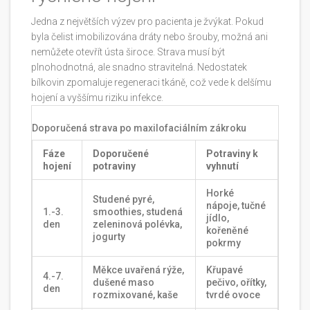
Jedna z největších výzev pro pacienta je žvýkat. Pokud
byla čelist imobilizována dráty nebo šrouby, možná ani
nemůžete otevřít ústa široce. Strava musí být
plnohodnotná, ale snadno stravitelná. Nedostatek
bílkovin zpomaluje regeneraci tkáně, což vede k delšímu
hojení a vyššímu riziku infekce.
Doporučená strava po maxilofaciálním zákroku
Fáze
Doporučené
Potraviny k
hojení
potraviny
vyhnutí
Horké
Studené pyré,
nápoje, tučné
1.-3.
smoothies, studená
jídlo,
den
zeleninová polévka,
kořeněné
jogurty
pokrmy
Měkce uvařená rýže,
Křupavé
4.-7.
dušené maso
pečivo, ořítky,
den
rozmixované, kaše
tvrdé ovoce