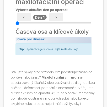
maxilofaciální operaci
Vyberte aktuální den po operaci:
Den 1
<
>
Časová osa a klíčové úkoly
Strava pro dnešek
Tip:
Hydratace je klíčová. Pijte malé doušky.
Stáli jste někdy před rozhodnutím podstoupit zásah do
obličeje nebo čelisti?
Maxilofaciální chirurgie
je
specializovaný lékařský obor zabývající se diagnostikou
a léčbou deformací, poranění a onemocnění tváře, ústní
dutiny a čelistního aparátu
. Ať už jde o opravu zlomeniny
po nehodě, odstranění moudrých zubů nebo korekci
skrytého zubu, proces hojení může být fyzicky i