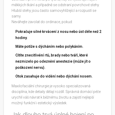
měkkých tkání a případně se odstraní povrchové stehy.
Hlubší stehy jsou často samovyhlížející a rozpustí se
samy.
Neváhejte zavolat do ordinace, pokud:
Pokračuje silné krvácení z nosu nebo úst déle než 2
hodiny.
Máte potíže s dýcháním nebo polykáním.
Cítíte znecitlivění rtů, brady nebo tváří, které
nezmizelo po odeznění anestezie (může jít o
poškození nervu).
Otok zasahuje do vidění nebo dýchání nosem.
Maxilofaciální chirurgie je vysoko specializovaná
disciplína, kde detaily dělají rozdíl. Správná domácí péče
urychlí váš návrat k běžnému životu a zajistí nejlepší
možný funkční i estetický výsledek.
Jak dlouho trvá úplné hojení po