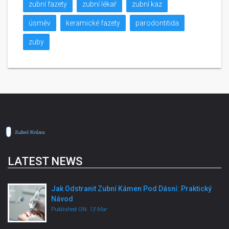
zubní fazety
zubní lékař
zubní kaz
úsměv
keramické fazety
parodontitida
zuby
LATEST NEWS
Jak Odstranit Zubní Kámen Pod Dásní: Praktický
Návod
Published ON:
13 Mar