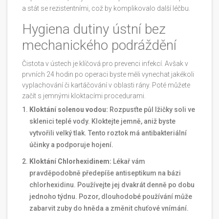
a stát se rezistentními, což by komplikovalo další léčbu.
Hygiena dutiny ústní bez
mechanického podráždění
Čistota v ústech je klíčová pro prevenci infekcí. Avšak v
prvních 24 hodin po operaci byste měli vynechat jakékoli
vyplachování či kartáčování v oblasti rány. Poté můžete
začít s jemnými kloktacími procedurami.
Kloktání solenou vodou:
Rozpusťte půl lžičky soli ve
sklenici teplé vody. Kloktejte jemně, aniž byste
vytvořili velký tlak. Tento roztok má antibakteriální
účinky a podporuje hojení.
Kloktání Chlorhexidinem:
Lékař vám
pravděpodobně předepíše antiseptikum na bázi
chlorhexidinu. Používejte jej dvakrát denně po dobu
jednoho týdnu. Pozor, dlouhodobé používání může
zabarvit zuby do hněda a změnit chuťové vnímání.