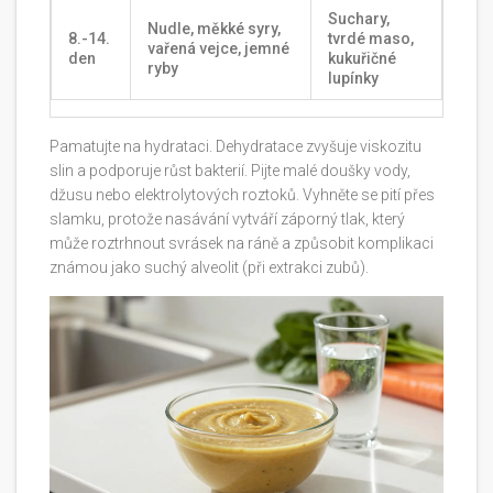
Suchary,
Nudle, měkké syry,
8.-14.
tvrdé maso,
vařená vejce, jemné
den
kukuřičné
ryby
lupínky
Pamatujte na hydrataci. Dehydratace zvyšuje viskozitu
slin a podporuje růst bakterií. Pijte malé doušky vody,
džusu nebo elektrolytových roztoků. Vyhněte se pití přes
slamku, protože nasávání vytváří záporný tlak, který
může roztrhnout svrásek na ráně a způsobit komplikaci
známou jako suchý alveolit (při extrakci zubů).