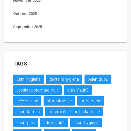
November 2025
October 2025
September 2025
TAGS
ústní hygiena
dentální hygiena
bělení zubů
estetická stomatologie
čištění zubů
péče o zuby
stomatologie
ortodoncie
zubní kámen
odstranění zubního kamene
zubní plak
zdraví zubů
zubní hygiena