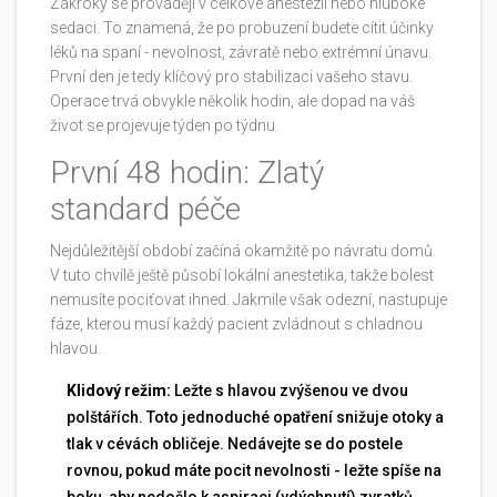
Zákroky se provádějí v celkové anestezii nebo hluboké
sedaci. To znamená, že po probuzení budete cítit účinky
léků na spaní - nevolnost, závratě nebo extrémní únavu.
První den je tedy klíčový pro stabilizaci vašeho stavu.
Operace trvá obvykle několik hodin, ale dopad na váš
život se projevuje týden po týdnu.
První 48 hodin: Zlatý
standard péče
Nejdůležitější období začíná okamžitě po návratu domů.
V tuto chvílě ještě působí lokální anestetika, takže bolest
nemusíte pociťovat ihned. Jakmile však odezní, nastupuje
fáze, kterou musí každý pacient zvládnout s chladnou
hlavou.
Klidový režim:
Ležte s hlavou zvýšenou ve dvou
polštářích. Toto jednoduché opatření snižuje otoky a
tlak v cévách obličeje. Nedávejte se do postele
rovnou, pokud máte pocit nevolnosti - ležte spíše na