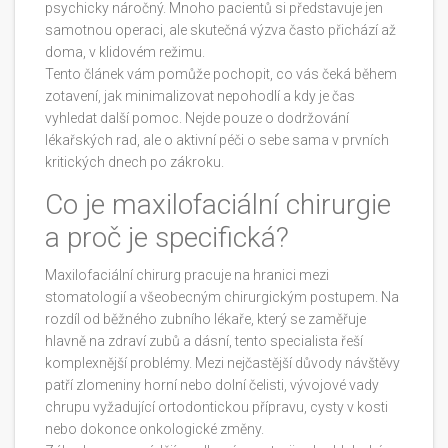
psychicky náročný. Mnoho pacientů si představuje jen
samotnou operaci, ale skutečná výzva často přichází až
doma, v klidovém režimu.
Tento článek vám pomůže pochopit, co vás čeká během
zotavení, jak minimalizovat nepohodlí a kdy je čas
vyhledat další pomoc. Nejde pouze o dodržování
lékařských rad, ale o aktivní péči o sebe sama v prvních
kritických dnech po zákroku.
Co je maxilofaciální chirurgie
a proč je specifická?
Maxilofaciální chirurg
pracuje na hranici mezi
stomatologií a všeobecným chirurgickým postupem. Na
rozdíl od běžného zubního lékaře, který se zaměřuje
hlavně na zdraví zubů a dásní, tento specialista řeší
komplexnější problémy. Mezi nejčastější důvody návštěvy
patří zlomeniny horní nebo dolní čelisti, vývojové vady
chrupu vyžadující ortodontickou přípravu, cysty v kosti
nebo dokonce onkologické změny.