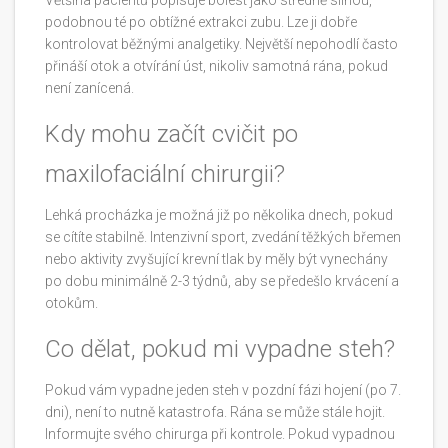
Většina pacientů popisuje bolest jako středně silnou,
podobnou té po obtížné extrakci zubu. Lze ji dobře
kontrolovat běžnými analgetiky. Největší nepohodlí často
přináší otok a otvírání úst, nikoliv samotná rána, pokud
není zanícená.
Kdy mohu začít cvičit po
maxilofaciální chirurgii?
Lehká procházka je možná již po několika dnech, pokud
se cítíte stabilně. Intenzivní sport, zvedání těžkých břemen
nebo aktivity zvyšující krevní tlak by měly být vynechány
po dobu minimálně 2-3 týdnů, aby se předešlo krvácení a
otokům.
Co dělat, pokud mi vypadne steh?
Pokud vám vypadne jeden steh v pozdní fázi hojení (po 7.
dni), není to nutně katastrofa. Rána se může stále hojit.
Informujte svého chirurga při kontrole. Pokud vypadnou