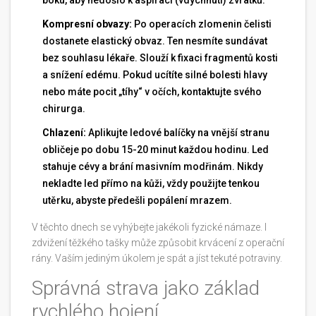
boku, aby nedošlo k aspiraci (vdýchnutí) zvratků.
Kompresní obvazy:
Po operacích zlomenin čelisti
dostanete elastický obvaz. Ten nesmíte sundávat
bez souhlasu lékaře. Slouží k fixaci fragmentů kosti
a snížení edému. Pokud ucítíte silné bolesti hlavy
nebo máte pocit „tíhy“ v očích, kontaktujte svého
chirurga.
Chlazení:
Aplikujte ledové balíčky na vnější stranu
obličeje po dobu 15-20 minut každou hodinu. Led
stahuje cévy a brání masivním modřinám. Nikdy
nekladte led přímo na kůži, vždy použijte tenkou
utěrku, abyste předešli popálení mrazem.
V těchto dnech se vyhýbejte jakékoli fyzické námaze. I
zdvižení těžkého tašky může způsobit krvácení z operační
rány. Vaším jediným úkolem je spát a jíst tekuté potraviny.
Správná strava jako základ
rychlého hojení