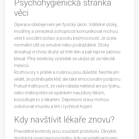
Psychohygienická stránka
věci
Operace obličeje není jen fyzický úkon. Viditelné otoky,
modřiny a omezená schopnost komunikovat mohou
vést k sociální izolaci a pocitu bezmocnosti. Je zcela
normální cítit se smutně nebo podrážděně. Otoky
dosahují vrcholu druhý až třetí den a pak teprve začnou
klesat. Plný estetický výsledek se ukáže až za několik
měsíců.
Rozhovory s přáteli a rodinou jsou důležité. Nechte jim
vědět, že potřebujete klid, ale také emocionální podporu.
Pokud máte pocit, že vaše nálada neklesá ani po týdnu,
nebo máte potíže se spánkem navzdory lékům,
konzultujte to s lékařem. Depresivní stavy mohou
ovlivňovat imunitu a tím i rychlost hojení.
Kdy navštívit lékaře znovu?
Pravidelné kontroly jsou součástí protokolu. Obvykle
dochází k první revizi po týdnu, kdy se vyšetřuje hojení