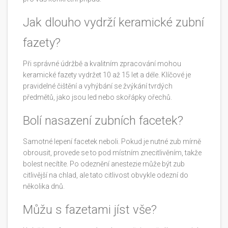
Jak dlouho vydrží keramické zubní
fazety?
Při správné údržbě a kvalitním zpracování mohou
keramické fazety vydržet 10 až 15 let a déle. Klíčové je
pravidelné čištění a vyhýbání se žvýkání tvrdých
předmětů, jako jsou led nebo skořápky ořechů.
Bolí nasazení zubních facetek?
Samotné lepení facetek neboli. Pokud je nutné zub mírně
obrousit, provede se to pod místním znecitlivěním, takže
bolest necítíte. Po odeznění anestezie může být zub
citlivější na chlad, ale tato citlivost obvykle odezní do
několika dnů.
Můžu s fazetami jíst vše?