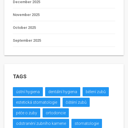
December 2025
November 2025
October 2025
September 2025
TAGS
ústní hygiena
dentální hygiena
bělení zubů
estetická stomatologie
čištění zubů
péče o zuby
ortodoncie
odstranění zubního kamene
stomatologie