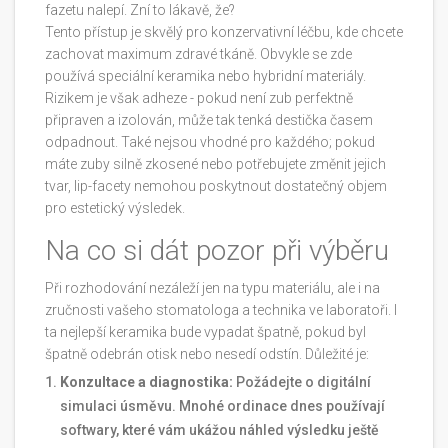
fazetu nalepí. Zní to lákavě, že?
Tento přístup je skvělý pro konzervativní léčbu, kde chcete
zachovat maximum zdravé tkáně. Obvykle se zde
používá speciální keramika nebo hybridní materiály.
Rizikem je však adheze - pokud není zub perfektně
připraven a izolován, může tak tenká destička časem
odpadnout. Také nejsou vhodné pro každého; pokud
máte zuby silně zkosené nebo potřebujete změnit jejich
tvar, lip-facety nemohou poskytnout dostatečný objem
pro estetický výsledek.
Na co si dát pozor při výběru
Při rozhodování nezáleží jen na typu materiálu, ale i na
zručnosti vašeho stomatologa a technika ve laboratoři. I
ta nejlepší keramika bude vypadat špatně, pokud byl
špatně odebrán otisk nebo nesedí odstín. Důležité je:
Konzultace a diagnostika:
Požádejte o digitální
simulaci úsměvu. Mnohé ordinace dnes používají
softwary, které vám ukážou náhled výsledku ještě