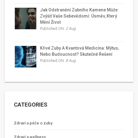
Jak Odstranění Zubního Kamene Může
Zvýšit Vaše Sebevědomí: Úsměv, Který
Mění Život
Published ON:
2 Aug
Křivé Zuby A Kvantová Medicína: Mýtus,
Nebo Budoucnost? Skutečné Řešení
Published ON:
8 Aug
CATEGORIES
Zdraví a péče o zuby
Zdraví a wellness