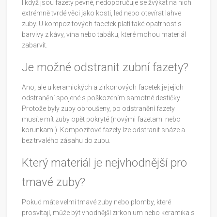
I když jsou fazety pevné, nedoporučuje se žvýkat na nich
extrémně tvrdé věci jako kosti, led nebo otevírat lahve
zuby. U kompozitových facetek platí také opatrnost s
barvivy z kávy, vína nebo tabáku, které mohou materiál
zabarvit.
Je možné odstranit zubní fazety?
Ano, ale u keramických a zirkonových facetek je jejich
odstranění spojené s poškozením samotné destičky.
Protože byly zuby obroušeny, po odstranění fazety
musíte mít zuby opět pokryté (novými fazetami nebo
korunkami). Kompozitové fazety lze odstranit snáze a
bez trvalého zásahu do zubu.
Který materiál je nejvhodnější pro
tmavé zuby?
Pokud máte velmi tmavé zuby nebo plomby, které
prosvítají, může být vhodnější zirkonium nebo keramika s