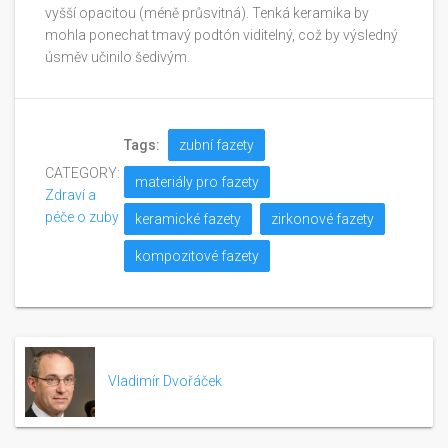
vyšší opacitou (méně průsvitná). Tenká keramika by
mohla ponechat tmavý podtón viditelný, což by výsledný
úsměv učinilo šedivým.
Tags:
zubní fazety
CATEGORY:
materiály pro fazety
Zdraví a
péče o zuby
keramické fazety
zirkonové fazety
kompozitové fazety
Vladimír Dvořáček