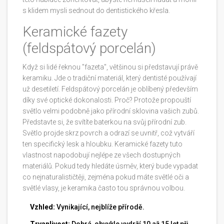
s klidem mysli sednout do dentistického křesla.
Keramické fazety
(feldspátový porcelán)
Když si lidé řeknou "fazeta", většinou si představují právě
keramiku. Jde o tradiční materiál, který dentisté používají
už desetiletí. Feldspátový porcelán je oblíbený především
díky své optické dokonalosti. Proč? Protože propouští
světlo velmi podobně jako přírodní sklovina vašich zubů.
Představte si, že svítíte baterkou na svůj přírodní zub.
Světlo projde skrz povrch a odrazí se uvnitř, což vytváří
ten specifický lesk a hloubku. Keramické fazety tuto
vlastnost napodobují nejlépe ze všech dostupných
materiálů. Pokud tedy hledáte úsměv, který bude vypadat
co nejnaturalističtěji, zejména pokud máte světlé oči a
světlé vlasy, je keramika často tou správnou volbou.
Vzhled:
Vynikající, nejblíže přírodě.