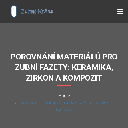
POROVNÁNÍ MATERIÁLŮ PRO
ZUBNÍ FAZETY: KERAMIKA,
ZIRKON A KOMPOZIT
Home
Porovnání materiálů pro zubní fazety: Keramika, zirkon a
kompozit