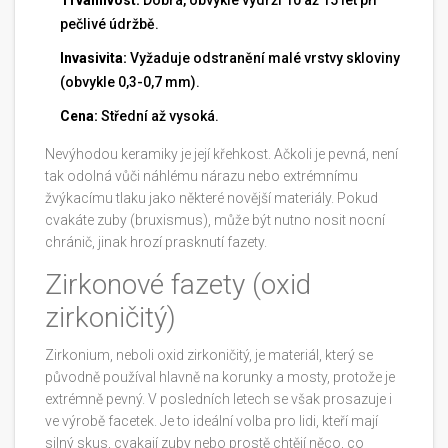
Trvanlivost:
Dobrá, obvykle vydrží 10 až 15 let při
pečlivé údržbě.
Invasivita:
Vyžaduje odstranění malé vrstvy skloviny
(obvykle 0,3-0,7 mm).
Cena:
Střední až vysoká.
Nevýhodou keramiky je její křehkost. Ačkoli je pevná, není
tak odolná vůči náhlému nárazu nebo extrémnímu
žvýkacímu tlaku jako některé novější materiály. Pokud
cvakáte zuby (bruxismus), může být nutno nosit nocní
chránič, jinak hrozí prasknutí fazety.
Zirkonové fazety (oxid
zirkoničitý)
Zirkonium, neboli oxid zirkoničitý, je materiál, který se
původně používal hlavně na korunky a mosty, protože je
extrémně pevný. V posledních letech se však prosazuje i
ve výrobě facetek. Je to ideální volba pro lidi, kteří mají
silný skus, cvakají zuby nebo prostě chtějí něco, co