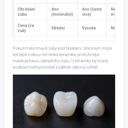
Obrobání
Ano
Ano (často
Nebo
zubu
(minimální)
více)
minimáln
Cena (za
Střední
Vysoká
Nízká
zub)
Pokud máte tmavší zuby pod fazetami, zirkonium může
být lepší volbou než tenká keramika, protože lépe
maskuje barvu základního zubu. U keramiky by tmavý
podklad mohl prosvítat a zatínat celkový vzhled.