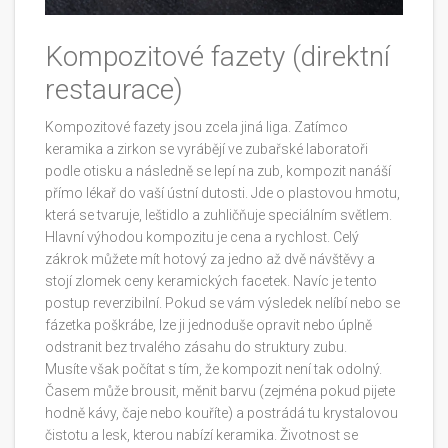
Kompozitové fazety (direktní
restaurace)
Kompozitové fazety jsou zcela jiná liga. Zatímco
keramika a zirkon se vyrábějí ve zubařské laboratoři
podle otisku a následně se lepí na zub, kompozit nanáší
přímo lékař do vaší ústní dutosti. Jde o plastovou hmotu,
která se tvaruje, leštidlo a zuhličňuje speciálním světlem.
Hlavní výhodou kompozitu je cena a rychlost. Celý
zákrok můžete mít hotový za jedno až dvě návštěvy a
stojí zlomek ceny keramických facetek. Navíc je tento
postup reverzibilní. Pokud se vám výsledek nelíbí nebo se
fázetka poškrábe, lze ji jednoduše opravit nebo úplně
odstranit bez trvalého zásahu do struktury zubu.
Musíte však počítat s tím, že kompozit není tak odolný.
Časem může brousit, měnit barvu (zejména pokud pijete
hodně kávy, čaje nebo kouříte) a postrádá tu krystalovou
čistotu a lesk, kterou nabízí keramika. Životnost se