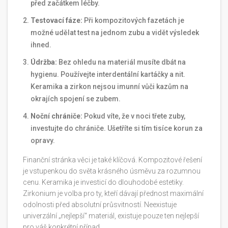
před začátkem léčby.
Testovací fáze:
Při kompozitových fazetách je
možné udělat test na jednom zubu a vidět výsledek
ihned.
Údržba:
Bez ohledu na materiál musíte dbát na
hygienu. Používejte interdentální kartáčky a nit.
Keramika a zirkon nejsou imunní vůči kazům na
okrajích spojení se zubem.
Noční chrániče:
Pokud víte, že v noci třete zuby,
investujte do chrániče. Ušetříte si tím tisíce korun za
opravy.
Finanční stránka věci je také klíčová. Kompozitové řešení
je vstupenkou do světa krásného úsměvu za rozumnou
cenu. Keramika je investicí do dlouhodobé estetiky.
Zirkonium je volba pro ty, kteří dávají přednost maximální
odolnosti před absolutní průsvitností. Neexistuje
univerzální „nejlepší“ materiál, existuje pouze ten nejlepší
pro váš konkrétní případ.