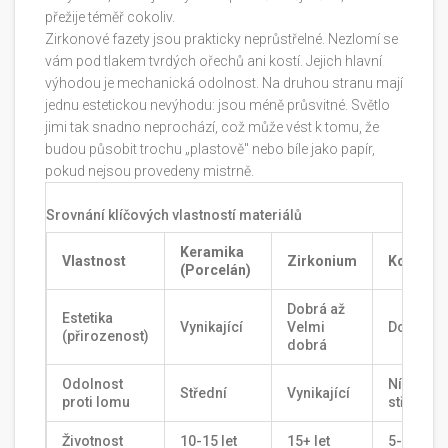
přežije téměř cokoliv.
Zirkonové fazety jsou prakticky neprůstřelné. Nezlomí se
vám pod tlakem tvrdých ořechů ani kostí. Jejich hlavní
výhodou je mechanická odolnost. Na druhou stranu mají
jednu estetickou nevýhodu: jsou méně průsvitné. Světlo
jimi tak snadno neprochází, což může vést k tomu, že
budou působit trochu „plastově" nebo bíle jako papír,
pokud nejsou provedeny mistrně.
Srovnání klíčových vlastností materiálů
Keramika
Vlastnost
Zirkonium
Kompozi
(Porcelán)
Dobrá až
Estetika
Vynikající
Velmi
Dobrá
(přirozenost)
dobrá
Odolnost
Nízká až
Střední
Vynikající
proti lomu
střední
Životnost
10-15 let
15+ let
5-8 let