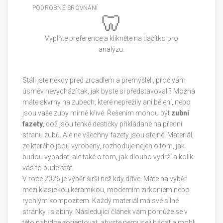
PODROBNÉ SROVNÁNÍ
🦷
Vyplňte preference a klikněte na tlačítko pro
analýzu.
Stáli jste někdy před zrcadlem a přemýšleli, proč vám
úsměv nevychází tak, jak byste si představovali? Možná
máte skvrny na zubech, které nepřežily ani bělení, nebo
jsou vaše zuby mírně křivé. Řešením mohou být
zubní
fazety
, což jsou tenké destičky přikládané na přední
stranu zubů.
Ale ne všechny fazety jsou stejné. Materiál,
ze kterého jsou vyrobeny, rozhoduje nejen o tom, jak
budou vypadat, ale také o tom, jak dlouho vydrží a kolik
vás to bude stát.
V roce 2026 je výběr širší než kdy dříve. Máte na výběr
mezi klasickou keramikou, moderním zirkoniem nebo
rychlým kompozitem. Každý materiál má své silné
stránky i slabiny. Následující článek vám pomůže se v
této nabídce zorientovat, abyste nemuseli hádat a mohli