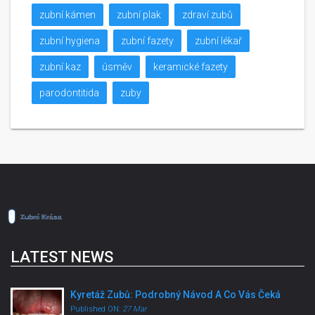
zubní kámen
zubní plak
zdraví zubů
zubní hygiena
zubní fazety
zubní lékař
zubní kaz
úsměv
keramické fazety
parodontitida
zuby
LATEST NEWS
Kyretáž Zubů: Podrobný Návod A Co Vás Čeká
Published ON:
27 Mar