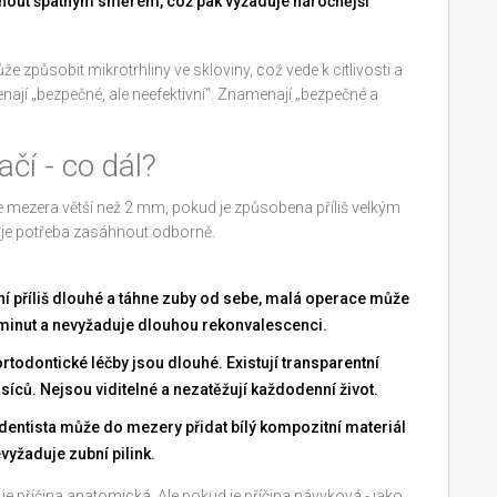
nout špatným směrem, což pak vyžaduje náročnější
způsobit mikrotrhliny ve skloviny, což vede k citlivosti a
jí „bezpečné, ale neefektivní“. Znamenají „bezpečné a
čí - co dál?
 mezera větší než 2 mm, pokud je způsobena příliš velkým
je potřeba zasáhnout odborně.
ní příliš dlouhé a táhne zuby od sebe, malá operace může
5 minut a nevyžaduje dlouhou rekonvalescenci.
rtodontické léčby jsou dlouhé. Existují transparentní
ců. Nejsou viditelné a nezatěžují každodenní život.
 dentista může do mezery přidat bílý kompozitní materiál
evyžaduje zubní pilink.
e příčina anatomická. Ale pokud je příčina návyková - jako