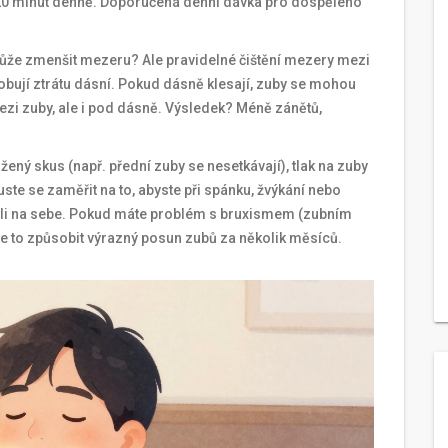
15-20 minut denně. Doporučená denní dávka pro dospělého
může zmenšit mezeru? Ale pravidelné čištění mezery mezi
sobují ztrátu dásní. Pokud dásně klesají, zuby se mohou
mezi zuby, ale i pod dásně. Výsledek? Méně zánětů,
ený skus (např. přední zuby se nesetkávají), tlak na zuby
uste se zaměřit na to, abyste při spánku, žvýkání nebo
ačili na sebe. Pokud máte problém s bruxismem (zubním
může to způsobit výrazný posun zubů za několik měsíců.