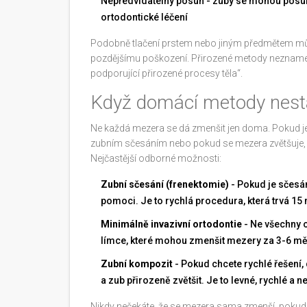
Nepředvídatelný posun - zuby se mohou posu
ortodontické léčení
Podobně tlačení prstem nebo jiným předmětem může 
pozdějšímu poškození. Přirozené metody neznamena
podporující přirozené procesy těla“.
Když domácí metody nesta
Ne každá mezera se dá zmenšit jen doma. Pokud je
zubním sčesáním nebo pokud se mezera zvětšuje, 
Nejčastější odborné možnosti:
Zubní sčesání (frenektomie)
- Pokud je sčesá
pomoci. Je to rychlá procedura, která trvá 1
Minimálně invazivní ortodontie
- Ne všechny o
límce, které mohou zmenšit mezery za 3-6 měsí
Zubní kompozit
- Pokud chcete rychlé řešení,
a zub přirozeně zvětšit. Je to levné, rychlé a n
Nikdy nečekáte, že se mezera sama zmenší, pokud j