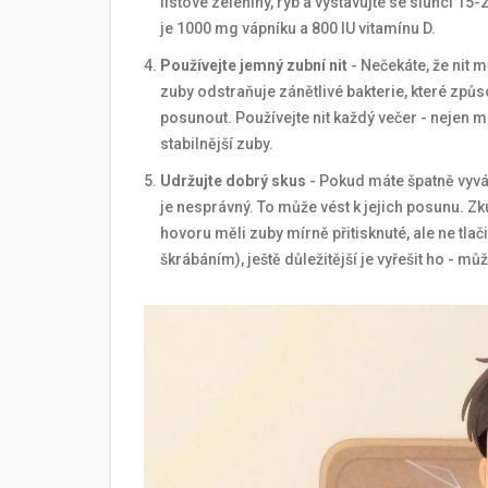
listové zeleniny, ryb a vystavujte se slunci 
je 1000 mg vápníku a 800 IU vitamínu D.
Používejte jemný zubní nit
- Nečekáte, že nit 
zuby odstraňuje zánětlivé bakterie, které způ
posunout. Používejte nit každý večer - nejen 
stabilnější zuby.
Udržujte dobrý skus
- Pokud máte špatně vyváž
je nesprávný. To může vést k jejich posunu. Zk
hovoru měli zuby mírně přitisknuté, ale ne tl
škrábáním), ještě důležitější je vyřešit ho - 