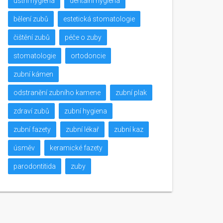
ústní hygiena
dentální hygiena
bělení zubů
estetická stomatologie
čištění zubů
péče o zuby
stomatologie
ortodoncie
zubní kámen
odstranění zubního kamene
zubní plak
zdraví zubů
zubní hygiena
zubní fazety
zubní lékař
zubní kaz
úsměv
keramické fazety
parodontitida
zuby