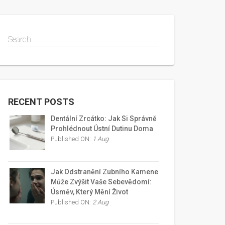
Search
RECENT POSTS
Dentální Zrcátko: Jak Si Správně
Prohlédnout Ústní Dutinu Doma
Published ON:
1 Aug
Jak Odstranění Zubního Kamene
Může Zvýšit Vaše Sebevědomí:
Úsměv, Který Mění Život
Published ON:
2 Aug