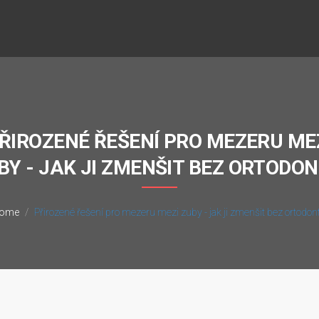
ŘIROZENÉ ŘEŠENÍ PRO MEZERU ME
BY - JAK JI ZMENŠIT BEZ ORTODON
ome
Přirozené řešení pro mezeru mezi zuby - jak ji zmenšit bez ortodon