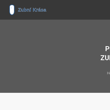
P
ZU
H