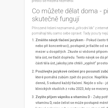
přesto se mezera nezmenší.
Co můžete dělat doma - př
skutečně fungují
Přirozené řešení neznamená „přírodní lék“ z inter
pomáhají tělu samo sebe opravit. Tady jsou ty nejú
Změňte návyk tlačení jazykem
- Pokud často t
nebo při koncentraci), postupně je tlačíte od se
mezer u dospělých. Zkuste si vědomě připomenou
těla úst, ne tlačit dopředu. Tento návyk se dá 
části těla úst, jakoby jste chtěli „vyplnit“ prost
Používejte jazykové cvičení pro posunutí zub
které pomáhá zubům zpět do pozice. Například
denně, 5 sekund každý tlačení. Nejde o sílu - j
klinických studiích z roku 2023, kdy se mezer
Zvyšte příjem vápníku a vitamínu D
- Zuby pot
vitamínu D, vaše čelist se může postupně měni