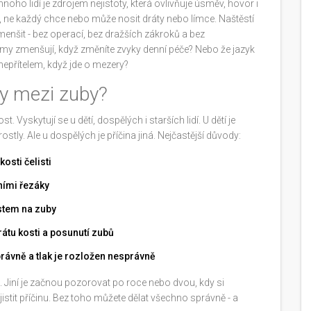
oho lidí je zdrojem nejistoty, která ovlivňuje úsměv, hovor i
, ne každý chce nebo může nosit dráty nebo límce. Naštěstí
menšit - bez operací, bez dražších zákroků a bez
amy zmenšují, když změníte zvyky denní péče? Nebo že jazyk
nepřítelem, když jde o mezery?
ry mezi zuby?
t. Vyskytují se u dětí, dospělých i starších lidí. U dětí je
ostly. Ale u dospělých je příčina jiná. Nejčastější důvody:
osti čelisti
ními řezáky
rstem na zuby
rátu kosti a posunutí zubů
rávně a tlak je rozložen nesprávně
ili. Jiní je začnou pozorovat po roce nebo dvou, kdy si
jistit příčinu. Bez toho můžete dělat všechno správně - a