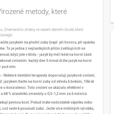
irozené metody, které
netu. Znamená to změny ve vašem denním životě, které
činnější:
lačíte jazykem na přední zuby (např. při hovoru, při spánku
be. To je jedna z nejčastějších příčin zvětšujících se
t, když jste v klidu - jazyk by měl ležet na horní části
překonat cvičením: každý den 5 minut držte jazyk na horní
or pod ním.
ů
- Některé dentální terapeuty doporučují jazykové cvičení,
: jazykem tlačte na horní zuby od středu k bokům, 10krát
de o konzistenci. Toto cvičení se ukázalo efektivní v
y u 68 % účastníků zmenšily o 0,5-1,2 mm za 6 měsíců.
řebují pevnou kost. Pokud máte nedostatek vápníku nebo
t, což vede k posunutí zubů. Jezte více mléčných výrobků,