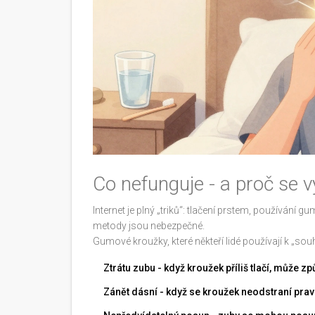
Co nefunguje - a proč se v
Internet je plný „triků“: tlačení prstem, používán
metody jsou nebezpečné.
Gumové kroužky, které někteří lidé používají k „s
Ztrátu zubu - když kroužek příliš tlačí, může 
Zánět dásní - když se kroužek neodstraní pravi