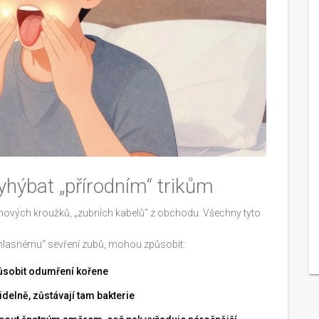
yhýbat „přírodním“ trikům
í gumových kroužků, „zubních kabelů“ z obchodu. Všechny tyto
ouhlasnému“ sevření zubů, mohou způsobit:
způsobit odumření kořene
delně, zůstávají tam bakterie