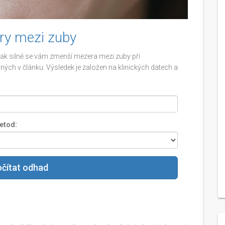
ry mezi zuby
jak silně se vám zmenší mezera mezi zuby při
h v článku. Výsledek je založen na klinických datech a
etod:
čítat odhad