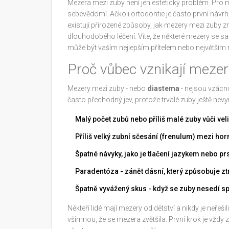
Mezera mezi zuby není jen estetický problém. Pro mn
sebevědomí. Ačkoli ortodontie je často první návrh
existují přirozené způsoby, jak mezery mezi zuby z
dlouhodobého léčení. Víte, že některé mezery se s
může být vaším nejlepším přítelem nebo největším 
Proč vůbec vznikají meze
Mezery mezi zuby - nebo
diastema
- nejsou vzácnos
často přechodný jev, protože trvalé zuby ještě nevyr
Malý počet zubů nebo příliš malé zuby vůči velik
Příliš velký zubní sčesání (frenulum) mezi hor
Špatné návyky, jako je tlačení jazykem nebo p
Paradentóza - zánět dásní, který způsobuje zt
Špatně vyvážený skus - když se zuby nesedí sp
Někteří lidé mají mezery od dětství a nikdy je neřeš
všimnou, že se mezera zvětšila. První krok je vždy z