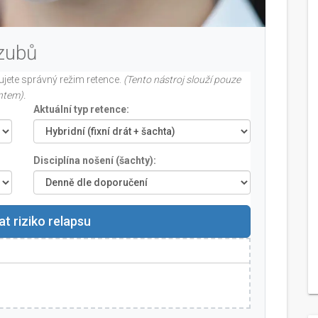
 zubů
žujete správný režim retence.
(Tento nástroj slouží pouze
ntem).
Aktuální typ retence:
Disciplína nošení (šachty):
t riziko relapsu