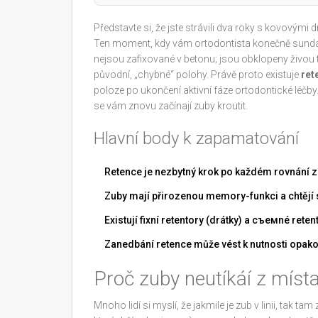
Představte si, že jste strávili dva roky s kovovými 
Ten moment, kdy vám ortodontista konečně sundá a
nejsou zafixované v betonu; jsou obklopeny živou tká
původní, „chybné“ polohy. Právě proto existuje
ret
poloze po ukončení aktivní fáze ortodontické léčby
se vám znovu začínají zuby kroutit.
Hlavní body k zapamatování
Retence je nezbytný krok po každém rovnání 
Zuby mají přirozenou memory-funkci a chtějí s
Existují fixní retentory (drátky) a съемné reten
Zanedbání retence může vést k nutnosti opako
Proč zuby neutíkáí z míst
Mnoho lidí si myslí, že jakmile je zub v linii, tak tam