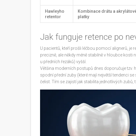
Hawleyho
Kombinace drátu a akrylátov
retentor
platky
Jak funguje retence po nev
U pacientů, kteří prošli léčbou pomocí alignerů, je r
precizně, ale někdy méně stabilně v hloubce kosti n
u předních řezáků) vyšší.
Většina moderních postupů dnes doporučuje tzv.
h
spodní přední zuby (které mají největší tendenci 
čelist. Tím se zajistí jak stabilita jednotlivých zu