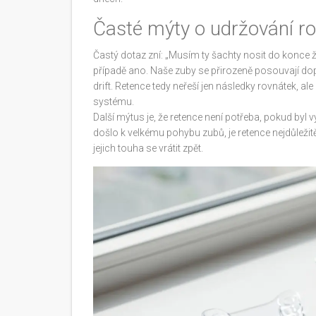
Časté mýty o udržování r
Častý dotaz zní: „Musím ty šachty nosit do konce ž
případě ano. Naše zuby se přirozeně posouvají dop
drift. Retence tedy neřeší jen následky rovnátek, a
systému.
Další mýtus je, že retence není potřeba, pokud byl 
došlo k velkému pohybu zubů, je retence nejdůležitěj
jejich touha se vrátit zpět.