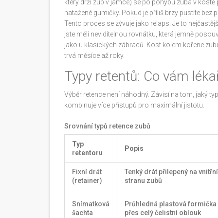
který drží zub v jamce) se po pohybu zuba v kostě 
natažené gumičky. Pokud je příliš brzy pustíte bez 
Tento proces se zývuje jako relaps. Je to nejčastějš
jste měli
neviditelnou rovnátku
, která jemně posouv
jako u klasických zábraců. Kost kolem kořene zu
trvá měsíce až roky.
Typy retentů: Co vám léka
Výběr retence není náhodný. Závisí na tom, jaký typ
kombinuje více přístupů pro maximální jistotu.
Srovnání typů retence zubů
Typ
Popis
retentoru
Fixní drát
Tenký drát přilepený na vnitřní
(retainer)
stranu zubů
Snímatková
Průhledná plastová formička
šachta
přes celý čelistní oblouk