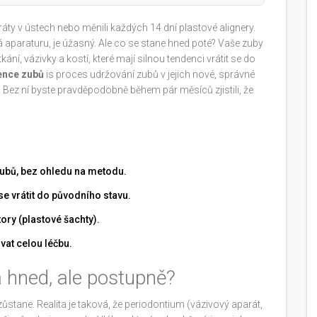
dráty v ústech nebo měnili každých 14 dní plastové alignery.
paraturu, je úžasný. Ale co se stane hned poté? Vaše zuby
ní, vázivky a kostí, které mají silnou tendenci vrátit se do
ence zubů
is
proces udržování zubů v jejich nové, správné
. Bez ní byste pravděpodobně během pár měsíců zjistili, že
zubů, bez ohledu na metodu.
e vrátit do původního stavu.
tory (plastové šachty).
vat celou léčbu.
a hned, ale postupně?
 zůstane. Realita je taková, že
periodontium
(vázivový aparát,