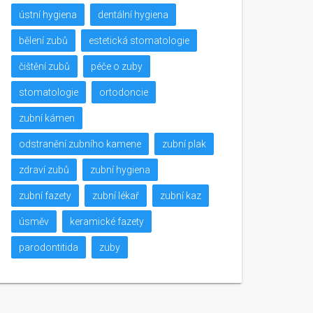
ústní hygiena
dentální hygiena
bělení zubů
estetická stomatologie
čištění zubů
péče o zuby
stomatologie
ortodoncie
zubní kámen
odstranění zubního kamene
zubní plak
zdraví zubů
zubní hygiena
zubní fazety
zubní lékař
zubní kaz
úsměv
keramické fazety
parodontitida
zuby