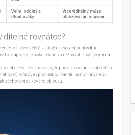
é
Velmi odolný a
Více viditelný, může
dlouhověký
obtěžovat při mluvení
iditelné rovnátce?
etence kriticky důležitá. Jelikož alignery působí velmi
ež fixní aparáty, je riziko relapsu u některých zubů (zejména
ybridní retenci
. To znamená, že pacient dostane fixní drát na
se stahovat) a zároveň průhlednou šachtu na noc pro celou
bů, tak zachování celkového oblouku.