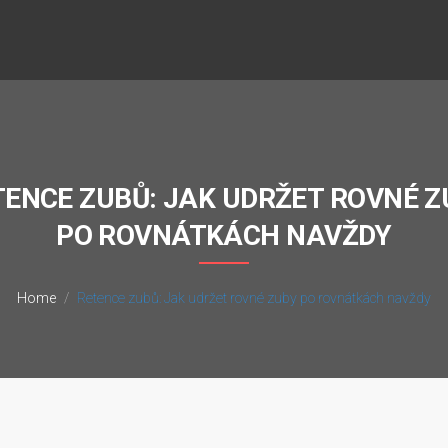
TENCE ZUBŮ: JAK UDRŽET ROVNÉ Z
PO ROVNÁTKÁCH NAVŽDY
Home
Retence zubů: Jak udržet rovné zuby po rovnátkách navždy