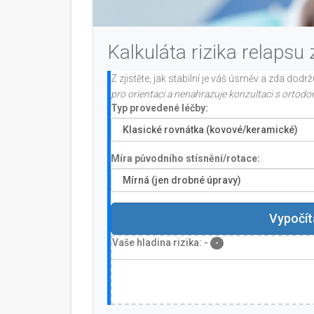
Kalkuláta rizika relapsu
Z zjistěte, jak stabilní je váš úsměv a zda dodr
pro orientaci a nenahrazuje konzultaci s ortodo
Typ provedené léčby:
Míra původního stísnění/rotace:
Vypočíta
Vaše hladina rizika:
-
-