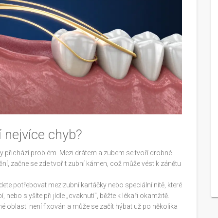
 nejvíce chyb?
Tady přichází problém. Mezi drátem a zubem se tvoří drobné
ní, začne se zde tvořit
zubní kámen
, což může vést k zánětu
udete potřebovat
mezizubní kartáčky
nebo speciální nitě, které
, nebo slyšíte při jídle „cvaknutí“, běžte k lékaři okamžitě.
 oblasti není fixován a může se začít hýbat už po několika