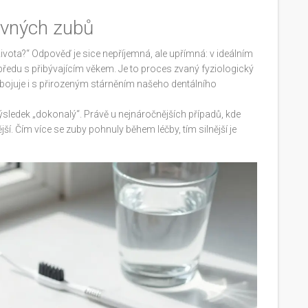
ovných zubů
ivota?“ Odpověď je sice nepříjemná, ale upřímná: v ideálním
ředu s přibývajícím věkem. Je to proces zvaný fyziologický
le bojuje i s přirozeným stárněním našeho dentálního
výsledek „dokonalý“. Právě u nejnáročnějších případů, kde
ší. Čím více se zuby pohnuly během léčby, tím silnější je