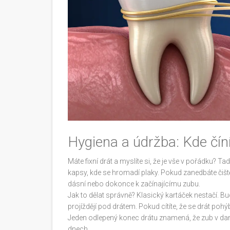
Hygiena a údržba: Kde číní
Máte fixní drát a myslíte si, že je vše v pořádku? 
kapsy, kde se hromadí plaky. Pokud zanedbáte čiště
dásní nebo dokonce k začínajícímu zubu.
Jak to dělat správně? Klasický kartáček nestačí. B
projíždějí pod drátem. Pokud cítíte, že se drát pohýbí
Jeden odlepený konec drátu znamená, že zub v dané
dnech.