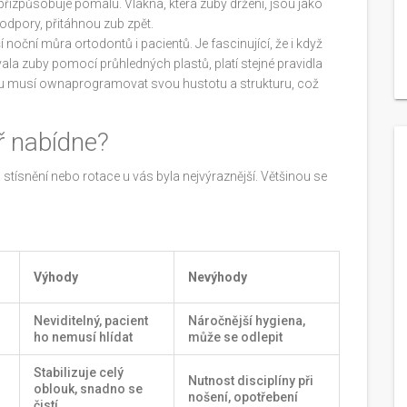
přizpůsobuje pomalu. Vlákna, která zuby držení, jsou jako
podpory, přitáhnou zub zpět.
í noční můra ortodontů i pacientů. Je fascinující, že i když
ala zuby pomocí průhledných plastů, platí stejné pravidla
bu musí ownaprogramovat svou hustotu a strukturu, což
ř nabídne?
 stísnění nebo rotace u vás byla nejvýraznější. Většinou se
Výhody
Nevýhody
Neviditelný, pacient
Náročnější hygiena,
ho nemusí hlídat
může se odlepit
Stabilizuje celý
Nutnost disciplíny při
oblouk, snadno se
nošení, opotřebení
čistí