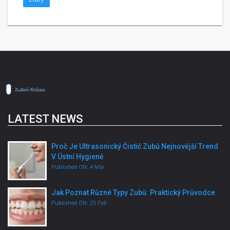
LATEST NEWS
Proč Je Ultrasonický Čistič Zubů Nejnovější Trend
V Ústní Hygieně
Published ON:
4 Mar
Jak Poznat Různé Typy Zubů: Praktický Průvodce
Published ON:
25 Feb