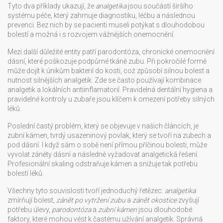
Tyto dva příklady ukazují, že
analgetika
jsou součástí širšího
systému péče, který zahrnuje diagnostiku, léčbu a následnou
prevenci. Bez nich by se pacienti museli potýkat s dlouhodobou
bolestí a možná i s rozvojem vážnějších onemocnění.
Mezi další důležité entity patří
parodontóza
,
chronické onemocnění
dásní, které poškozuje podpůrné tkáně zubu
. Při pokročilé formě
může dojít k únikům bakterií do kosti, což způsobí silnou bolest a
nutnost silnějších analgetik. Zde se často používají kombinace
analgetik a lokálních antiinflamatorií. Pravidelná dentální hygiena a
pravidelné kontroly u zubaře jsou klíčem k omezení potřeby silných
léků.
Poslední častý problém, který se objevuje v našich článcích, je
zubní kámen
,
tvrdý usazeninový povlak, který se tvoří na zubech a
pod dásní
. I když sám o sobě není přímou příčinou bolesti, může
vyvolat záněty dásní a následně vyžadovat analgetická řešení.
Profesionální skaling odstraňuje kámen a snižuje tak potřebu
bolestí léků.
Všechny tyto souvislosti tvoří jednoduchý řetězec:
analgetika
zmírňují bolest,
zánět po vytržení zubu
a
zánět okostice
zvyšují
potřebu úlevy,
parodontóza
a
zubní kámen
jsou dlouhodobé
faktory, které mohou vést k častému užívání analgetik. Správná