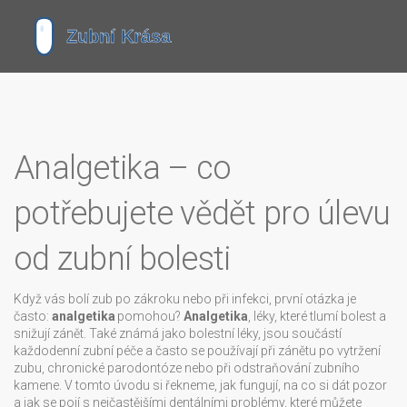
Analgetika – co
potřebujete vědět pro úlevu
od zubní bolesti
Když vás bolí zub po zákroku nebo při infekci, první otázka je
často:
analgetika
pomohou?
Analgetika
,
léky, které tlumí bolest a
snižují zánět
. Také známá jako
bolestní léky
, jsou součástí
každodenní zubní péče a často se používají při zánětu po vytržení
zubu, chronické parodontóze nebo při odstraňování zubního
kamene.
V tomto úvodu si řekneme, jak fungují, na co si dát pozor
a jak se pojí s nejčastějšími dentálními problémy, které můžete