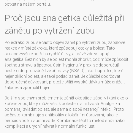
potkat na našem portálu.
Proč jsou analgetika důležitá při
zánětu po vytržení zubu
Po extrakci zubu se často objeví
zánět po vytržení zubu
,
zápalové
reakce v místě zákroku, které způsobují otoky a bolest
. Tato
situace zvyšuje potřebu rychlé úlevy, a právě zde vstupují
analgetika. Bez nich by se bolest mohla zhoršit, což může způsobit
špatnou stravu a špatnou ústní hygienu. V praxi se doporučují
nesteroidní protizánětlivé přípravky (NSAID) jako ibuprofen, které
nejen zklidní bolest, ale také potlačí zánět. Je důležité dodržovat
doporučené dávkování, protože příliš vysoká dávka může dráždit
žaludek a zpomalit hojení.
Dalším spojeným problémem je
zánět okostice
,
zápal v tkáni okolo
kořene zubu, který může vést k bolestem a citlivosti
. Analgetika
pomáhají zvládat bolest, ale sama o sobě nezahojí infekci. Proto
se často kombinuje s antibiotiky a lokálními úpravami, jako je
peroxid vodíku v ústní vodě. Kombinace těchto metod sníží riziko
komplikací a urychlí návrat k normální funkci úst.