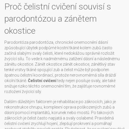
Proč čelistní cvičení souvisí s
parodontózou a zánětem
okostice
Parodontóza
parodontóza
,
chronické onemocnění dásní
způsobující úbytek podpůrné kostní tkáně kolem zubů
často
začíná slabými svaly čelisti, které nedokážou správně rozložit
žvýcící sílu. To vede k nadměrnému zatížení dásní a následnému
zánětu okostice. Zánět okostice
zánět okostice
,
zánětlivý stav
tenké vrstvy tkáně spojující zub a čelist
může být podpořen
špatnou čelistní koordinací, protože nerovnoměrná síla dráždí
okolní tkáně.
Čelistní cvičení
tedy nejen posiluje svaly, ale také
snižuje riziko těchto onemocnění tím, že zajišťuje rovnoměrné
rozložení žvýcící síly.
Dalším důležitým faktorem je rehabilitace po zákrocích, jako je
rekonstrukce chrupu
,
komplexní oprava poškozených zubů a
dásní pomocí implantátů, korunek nebo mostů
. Po takových
zákrocích je čelist často napjatá a svaly oslabené. Pravidelná
čelistní cvičení zrychlují hojení, zlepšují prokrvení a pomáhají