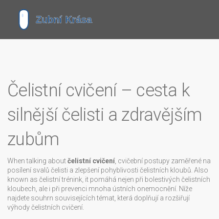
Čelistní cvičení – cesta k
silnější čelisti a zdravějším
zubům
When talking about
čelistní cvičení
,
cvičební postupy zaměřené na
posílení svalů čelisti a zlepšení pohyblivosti čelistních kloubů
. Also
known as
čelistní trénink
, it pomáhá nejen při bolestivých čelistních
kloubech, ale i při prevenci mnoha ústních onemocnění. Níže
najdete souhrn souvisejících témat, která doplňují a rozšiřují
výhody čelistních cvičení.