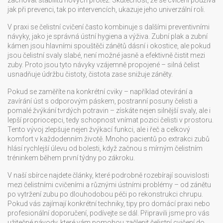
zachovat stabilitu nových protéz. Skutečnost, že se cvičení používá
jak při prevenci, tak po intervencích, ukazuje jeho univerzální roli.
V praxi se čelistní cvičení často kombinuje s dalšími preventivními
návyky, jako je správná ústní hygiena a výživa. Zubní plak a zubní
kámen jsou hlavními spouštěči zánětů dásní i okostice, ale pokud
jsou čelistní svaly slabé, není možné jasně a efektivně čistit mezi
zuby. Proto jsou tyto návyky vzájemně propojené – silná čelist
usnadňuje údržbu čistoty, čistota zase snižuje záněty.
Pokud se zaměříte na konkrétní cviky – například otevírání a
zavírání úst s odporovým páskem, postranní posuny čelisti a
pomalé žvýkání tvrdých potravin – získáte nejen silnější svaly, ale i
lepší propriocepci, tedy schopnost vnímat pozici čelisti v prostoru.
Tento vývoj zlepšuje nejen žvýkací funkci, ale i řeč a celkový
komfort v každodenním životě. Mnoho pacientů po extrakci zubů
hlásí rychlejší úlevu od bolesti, když začnou s mírným čelistním
tréninkem během první týdny po zákroku.
V naší sbírce najdete články, které podrobně rozebírají souvislosti
mezi čelistními cvičeními a různými ústními problémy – od zánětu
po vytržení zubu po dlouhodobou péči po rekonstrukci chrupu.
Pokud vás zajímají konkrétní techniky, tipy pro domácí praxi nebo
profesionální doporučení, podívejte se dál. Připravili jsme pro vás
užitečné návody, které vám pomohou začlenit čelistní cvičení do