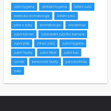
ústní hygiena
dentální hygiena
bělení zubů
estetická stomatologie
čištění zubů
péče o zuby
stomatologie
ortodoncie
zubní kámen
odstranění zubního kamene
zubní plak
zdraví zubů
zubní hygiena
zubní fazety
zubní lékař
zubní kaz
úsměv
keramické fazety
parodontitida
zuby