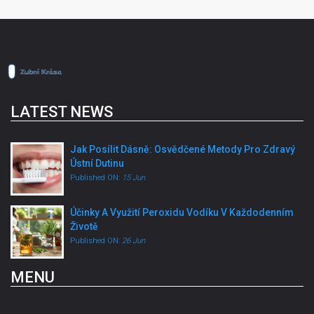
LATEST NEWS
Jak Posílit Dásně: Osvědčené Metody Pro Zdravý
Ústní Dutinu
Published ON:
15 Jun
Účinky A Využití Peroxidu Vodíku V Každodenním
Životě
Published ON:
26 Jun
MENU