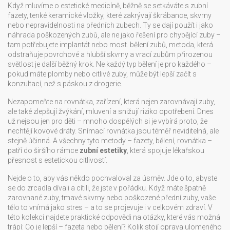
Když mluvíme o estetické medicíně, běžně se setkáváte s
zubní
fazety
,
tenké keramické vložky, které zakrývají škrábance, skvrny
nebo nepravidelnosti na předních zubech
. Ty se dají použít i jako
náhrada poškozených zubů, ale ne jako řešení pro chybějící zuby –
tam potřebujete implantát nebo most.
bělení zubů
,
metoda, která
odstraňuje povrchové a hlubší skvrny a vrací zubům přirozenou
světlost
je další běžný krok. Ne každý typ bělení je pro každého –
pokud máte plomby nebo citlivé zuby, může být lepší začít s
konzultací, než s páskou z drogerie.
Nezapomeňte na
rovnátka
,
zařízení, která nejen zarovnávají zuby,
ale také zlepšují žvýkání, mluvení a snižují riziko opotřebení
. Dnes
už nejsou jen pro děti – mnoho dospělých si je vybírá proto, že
nechtějí kovové dráty. Snímací rovnátka jsou téměř neviditelná, ale
stejně účinná. A všechny tyto metody – fazety, bělení, rovnátka –
patří do širšího rámce
zubní estetiky
, která spojuje lékařskou
přesnost s estetickou citlivostí.
Nejde o to, aby vás někdo pochvaloval za úsměv. Jde o to, abyste
se do zrcadla dívali a cítili, že jste v pořádku. Když máte špatně
zarovnané zuby, tmavé skvrny nebo poškozené přední zuby, vaše
tělo to vnímá jako stres – a to se projevuje i v celkovém zdraví. V
této kolekci najdete praktické odpovědi na otázky, které vás možná
trápí: Co je lepší – fazeta nebo bělení? Kolik stojí oprava ulomeného