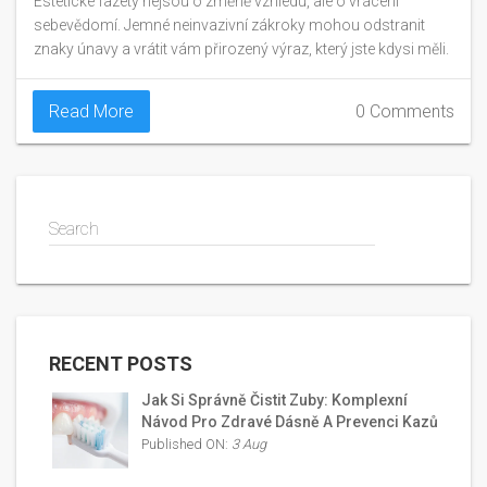
Estetické fazety nejsou o změně vzhledu, ale o vrácení
sebevědomí. Jemné neinvazivní zákroky mohou odstranit
znaky únavy a vrátit vám přirozený výraz, který jste kdysi měli.
Read More
0 Comments
Search
RECENT POSTS
Jak Si Správně Čistit Zuby: Komplexní
Návod Pro Zdravé Dásně A Prevenci Kazů
Published ON:
3 Aug