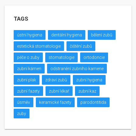
TAGS
ústní hygiena
dentální hygiena
bělení zubů
estetická stomatologie
čištění zubů
péče o zuby
stomatologie
ortodoncie
zubní kámen
odstranění zubního kamene
zubní plak
zdraví zubů
zubní hygiena
zubní fazety
zubní lékař
zubní kaz
úsměv
keramické fazety
parodontitida
zuby