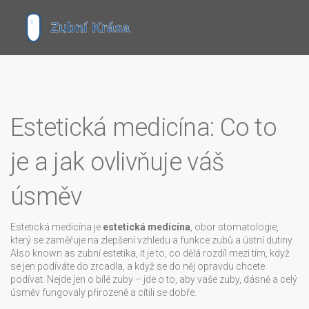
Estetická medicína: Co to
je a jak ovlivňuje váš
úsměv
Estetická medicína je
estetická medicína
,
obor stomatologie,
který se zaměřuje na zlepšení vzhledu a funkce zubů a ústní dutiny
.
Also known as
zubní estetika
, it je to, co dělá rozdíl mezi tím, když
se jen podíváte do zrcadla, a když se do něj opravdu chcete
podívat.
Nejde jen o bílé zuby – jde o to, aby vaše zuby, dásně a celý
úsměv fungovaly přirozeně a cítili se dobře.