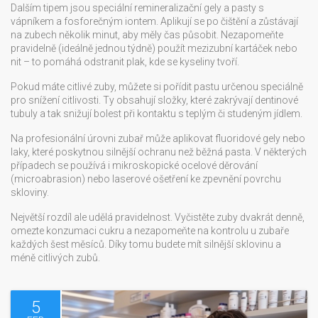
Dalším tipem jsou speciální remineralizační gely a pasty s
vápníkem a fosforečným iontem. Aplikují se po čištění a zůstávají
na zubech několik minut, aby měly čas působit. Nezapomeňte
pravidelně (ideálně jednou týdně) použít mezizubní kartáček nebo
nit – to pomáhá odstranit plak, kde se kyseliny tvoří.
Pokud máte citlivé zuby, můžete si pořídit pastu určenou speciálně
pro snížení citlivosti. Ty obsahují složky, které zakrývají dentinové
tubuly a tak snižují bolest při kontaktu s teplým či studeným jídlem.
Na profesionální úrovni zubař může aplikovat fluoridové gely nebo
laky, které poskytnou silnější ochranu než běžná pasta. V některých
případech se používá i mikroskopické ocelové děrování
(microabrasion) nebo laserové ošetření ke zpevnění povrchu
skloviny.
Největší rozdíl ale udělá pravidelnost. Vyčistěte zuby dvakrát denně,
omezte konzumaci cukru a nezapomeňte na kontrolu u zubaře
každých šest měsíců. Díky tomu budete mít silnější sklovinu a
méně citlivých zubů.
5