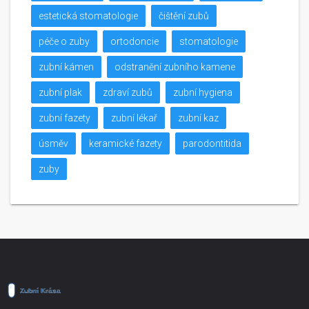
estetická stomatologie
čištění zubů
péče o zuby
ortodoncie
stomatologie
zubní kámen
odstranění zubního kamene
zubní plak
zdraví zubů
zubní hygiena
zubní fazety
zubní lékař
zubní kaz
úsměv
keramické fazety
parodontitida
zuby