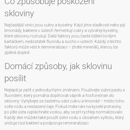
Co způsobuje poškození
skloviny
Nejčastější viníci jsou cukry a kyseliny. Když jíme sladkosti nebo piji
limonády, bakterie v ústech fermentují cukry a vytvářejí kyseliny,
které sklovinu rozrušují. Další faktory jsou časté čištění tvrdým
kartáčkem, nedostatek fluoridu a sucho v ústech. Každý z těchto
faktorů může vést k demineralizaci – ztrátě minerálů, kterou lze
zpětně doplnit.
Domácí způsoby, jak sklovinu
posílit
Nejlepší je začít s jednoduchými změnami. Používejte zubní pastu s
fluoridem, který pomáhá doplňovat vápník a fosforečnan do
skloviny. Vyhýbejte se častému sání cukru a limonád – místo toho
volte vodu a neslazené čaje. Pokud máte ráni na kyselé potraviny,
po jídle ústa vypláchněte vodou, aby se pH rychleji normalizovalo.
Každý den můžete také použít ústní vodu s obsahem xylitolu, který
snižuje růst bakterií a podporuje remineralizaci.