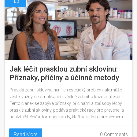
FEB
Jak léčit prasklou zubní sklovinu:
Příznaky, příčiny a účinné metody
Prasklá zubní sklovina není jen estetický problém, ale může
vést k vážným komplikacím, včetně zubního kazu a infekcí.
Tento článek se zabývá příznaky, příčinami a způsoby léčby
prasklé zubní skloviny, podává praktické rady pro prevenci a
nabízí užitečné informace pro ty, kteří se s tímto problémem
potýkají. Od správné ústní hygieny přes změny stravovacích
návyků až po profesionální zásahy, zde najdete vše potřebné
Read More
0 Comments