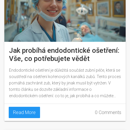
Jak probíhá endodontické ošetření:
Vše, co potřebujete vědět
Endodontické ošetření je důležitá součást zubní péče, která se
soustředí na ošetření kořenových kanálků zubů. Tento proces
pomáhá zachránit zub, který by jinak musil být vytržen. V
tomto článku se dozvíte základní informace o
endodontickém ošetření: co to je, jak probíhá a co můžete
očekávat. Také se podíváme na několik zajímavých faktů a
tipů, které vám mohou pomoci lépe porozumět této léčbě.
Read More
0 Comments