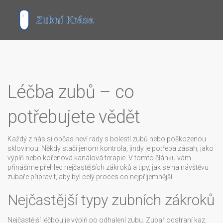
Léčba zubů – co
potřebujete vědět
Každý z nás si občas neví rady s bolestí zubů nebo poškozenou
sklovinou. Někdy stačí jenom kontrola, jindy je potřeba zásah, jako
výplň nebo kořenová kanálová terapie. V tomto článku vám
přinášíme přehled nejčastějších zákroků a tipy, jak se na návštěvu
zubaře připravit, aby byl celý proces co nejpříjemnější.
Nejčastější typy zubních zákroků
Nejčastější léčbou je výplň po odhalení zubu. Zubař odstraní kaz,