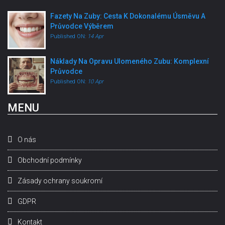
Fazety Na Zuby: Cesta K Dokonalému Úsměvu A
Průvodce Výběrem
Published ON:
14 Apr
Náklady Na Opravu Ulomeného Zubu: Komplexní
Průvodce
Published ON:
10 Apr
MENU
O nás
Obchodní podmínky
Zásady ochrany soukromí
GDPR
Kontakt