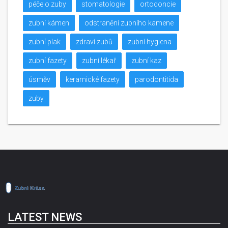
péče o zuby
stomatologie
ortodoncie
zubní kámen
odstranění zubního kamene
zubní plak
zdraví zubů
zubní hygiena
zubní fazety
zubní lékař
zubní kaz
úsměv
keramické fazety
parodontitida
zuby
LATEST NEWS