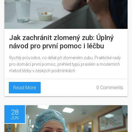
Jak zachránit zlomený zub: Úplný
návod pro první pomoc i léčbu
Rychlý průvodce, co dělat při zlomeném zubu. Praktické rady
pro domácí první pomoc, přehled typů prasklin a moderních
metod léčby v českých podmínkách.
Read More
0 Comments
28
JUN