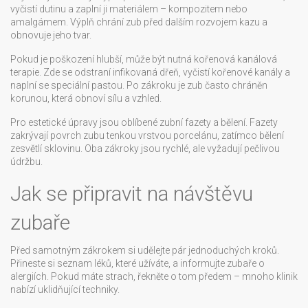
vyčistí dutinu a zaplní ji materiálem – kompozitem nebo
amalgámem. Výplň chrání zub před dalším rozvojem kazu a
obnovuje jeho tvar.
Pokud je poškození hlubší, může být nutná kořenová kanálová
terapie. Zde se odstraní infikovaná dřeň, vyčistí kořenové kanály a
naplní se speciální pastou. Po zákroku je zub často chráněn
korunou, která obnoví sílu a vzhled.
Pro estetické úpravy jsou oblíbené zubní fazety a bělení. Fazety
zakrývají povrch zubu tenkou vrstvou porcelánu, zatímco bělení
zesvětlí sklovinu. Oba zákroky jsou rychlé, ale vyžadují pečlivou
údržbu.
Jak se připravit na návštěvu
zubaře
Před samotným zákrokem si udělejte pár jednoduchých kroků.
Přineste si seznam léků, které užíváte, a informujte zubaře o
alergiích. Pokud máte strach, řekněte o tom předem – mnoho klinik
nabízí uklidňující techniky.